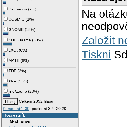
Cinnamon
(
7%
)
Na otázk
COSMIC
(
2%
)
neodpově
GNOME
(
18%
)
Založit 
KDE Plasma
(
30%
)
LXQt
(
6%
)
Tiskni
Sd
MATE
(
6%
)
TDE
(
2%
)
Xfce
(
15%
)
jiné/žádné
(
23%
)
Celkem 2352 hlasů
Komentářů: 30
, poslední 3.4. 20:20
Rozcestník
AbcLinuxu