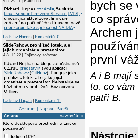
4.8. 20:11 | Komunita
bych se 
Richard Hughes
oznámil
, že službu
Linux Vendor Firmware Service (LVFS)
co správ
umožňující aktualizovat firmware
zařízení na počítačích s Linuxem, nově
sponzoruje také společnost NVIDIA
.
Archem j
Ladislav Hagara
|
Komentářů: 0
používám
SlideRshow, prohlížeč fotek, ale i
jejich organizér a prezentátor
4.8. 12:22 | Zajímavý software
první vá
Edvard Rejthar na blogu zaměstnanců
CZ.NIC
představil
svou aplikaci
A i B mají 
SlideRshow
(
GitHub
). Funguje jako
prohlížeč fotek, ale i jako jejich
organizér a prezentátor. Neinstaluje se,
to, co vám
běží přímo v prohlížeči. Bez serveru.
Offline.
patří B.
Ladislav Hagara
|
Komentářů: 11
Centrum
|
Napsat
|
Starší
Anketa
navrhněte »
Které desktopové prostředí na Linuxu
používáte?
Nástroje:
Budgie
(
10%
)