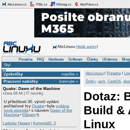
AbcLinuxu.cz
ITBiz.cz
HDmag.cz
AbcPráce.cz
AbcLinuxu
hledá autory
!
Poradna
FAQ
Hardware
Software
Články
Učebnice
Blog
Styl
×
AbcLinuxu
:/
Poradna
/
Lin
Zprávičky
napište »
Pracovní nabídky
inzerujte »
Štítky
:
arch
,
CentOS
,
dist
Quake: Dawn of the Machine
Dotaz: 
včera 04:44 | IT novinky
U příležitosti 30. výročí vydání
Build &
počítačové hry
Quake
byla
vydána
nová epizoda
s názvem
Dawn of the
Machine
(
Steam
).
Linux
Ladislav Hagara
|
Komentářů: 3