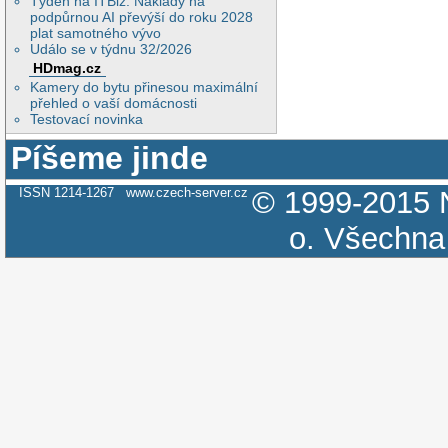
Týden na ITBiz: Náklady na
podpůrnou AI převýší do roku 2028
plat samotného vývo
Událo se v týdnu 32/2026
HDmag.cz
Kamery do bytu přinesou maximální
přehled o vaší domácnosti
Testovací novinka
Píšeme jinde
ISSN 1214-1267
www.czech-server.cz
© 1999-2015
o.
Všechna 