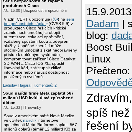
Série bezpečnostních záplat v
produktech Cisco
15.9.2013
7.8. 16:00 | Bezpečnostní upozornění
Vládní CERT upozorňuje (
𝕏
) na
sérii
Dadam
| 
bezpečnostních záplat
(CVSS 9.9) v
produktech Cisco řešících kritické
blog:
dad
zranitelnosti umožňující obejití
autentizace, eskalaci oprávnění,
vzdálené spuštění kódu a odepření
Boost Bui
služby. Úspěšné zneužití může
útočníkům umožnit získat neoprávněný
přístup k dotčeným systémům,
Linux
kompromitovat zařízení Cisco Catalyst
SD-WAN a Cisco IOS XE, spustit
Přečteno:
libovolný kód, zpřístupnit citlivé
informace nebo narušit dostupnost
postižených systémů.
Odpovědě
Ladislav Hagara
|
Komentářů: 2
Soud nařídil firmě Meta zaplatit 567
Zdravím
milionů USD kvůli újmě způsobené
dětem
7.8. 15:33 | IT novinky
spíš ne
Soud v americkém státě Nové Mexiko
ve čtvrtek
nařídil
internetové
řešení b
společnosti Meta Platforms zaplatit 567
milionů dolarů (téměř 12 miliard Kč) za