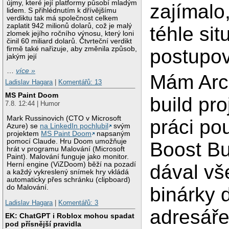
újmy, které její platformy působí mladým
zajímalo
lidem. S přihlédnutím k dřívějšímu
verdiktu tak má společnost celkem
zaplatit 942 milionů dolarů, což je malý
téhle sit
zlomek jejího ročního výnosu, který loni
činil 60 miliard dolarů. Čtvrteční verdikt
firmě také nařizuje, aby změnila způsob,
postupov
jakým její
…
více »
Mám Arch
Ladislav Hagara
|
Komentářů: 13
MS Paint Doom
build pro
7.8. 12:44 | Humor
Mark Russinovich (CTO v Microsoft
práci po
Azure) se
na LinkedIn pochlubil
svým
projektem
MS Paint Doom
napsaným
pomocí Claude. Hru Doom umožňuje
Boost Bu
hrát v programu Malování (Microsoft
Paint). Malování funguje jako monitor.
Herní engine (ViZDoom) běží na pozadí
dával v
a každý vykreslený snímek hry vkládá
automaticky přes schránku (clipboard)
do Malování.
binárky 
Ladislav Hagara
|
Komentářů: 3
adresáře
EK: ChatGPT i Roblox mohou spadat
pod přísnější pravidla