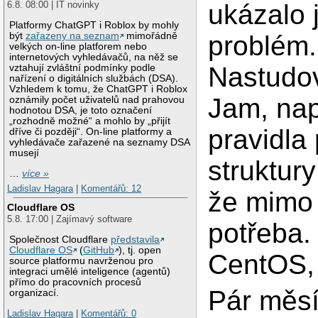
ukázalo 
6.8. 08:00 | IT novinky
Platformy ChatGPT i Roblox by mohly
být
zařazeny na seznam
mimořádně
problém.
velkých on-line platforem nebo
internetových vyhledávačů, na něž se
Nastudov
vztahují zvláštní podmínky podle
nařízení o digitálních službách (DSA).
Vzhledem k tomu, že ChatGPT i Roblox
Jam, na
oznámily počet uživatelů nad prahovou
hodnotou DSA, je toto označení
„rozhodně možné“ a mohlo by „přijít
pravidla
dříve či později“. On-line platformy a
vyhledávače zařazené na seznamy DSA
musejí
struktur
…
více »
Ladislav Hagara
|
Komentářů: 12
že mimo 
Cloudflare OS
5.8. 17:00 | Zajímavý software
potřeba.
Společnost Cloudflare
představila
Cloudflare OS
(
GitHub
), tj. open
CentOS,
source platformu navrženou pro
integraci umělé inteligence (agentů)
přímo do pracovních procesů
Pár měsí
organizací.
Ladislav Hagara
|
Komentářů: 0