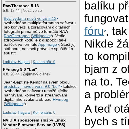
balíku př
RawTherapee 5.13
5.8. 12:44 | Nová verze
fungovat
Byla vydána nová verze 5.13
svobodného multiplatformního softwaru
fóru
, ta
pro konverzi a zpracování digitálních
fotografií primárně ve formátů RAW
RawTherapee
(
Wikipedie
). Vedle
Nikde žá
zdrojových kódů je k dispozici také
balíček ve formátu
AppImage
. Stačí jej
stáhnout, nastavit právo ke spuštění a
to kompi
spustit.
Ladislav Hagara
|
Komentářů: 0
bjam z o
FFmpeg 9.0 "Lei"
4.8. 20:44 | Zajímavý článek
na to. T
Jean-Baptiste Kempf na svém blogu
představil novou verzi 9.0 "Lei"
kolekce
a problé
svobodného softwaru umožňujícího
nahrávání, konverzi a streamovaní
digitálního zvuku a obrazu
FFmpeg
(
Wikipedie
).
A teď ot
Ladislav Hagara
|
Komentářů: 0
bych s t
NVIDIA sponzorem služby Linux
Vendor Firmware Service (LVFS)