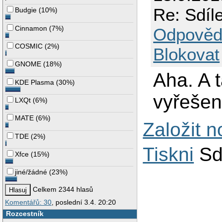
Re: Sdíl
Budgie
(
10%
)
Cinnamon
(
7%
)
Odpověd
COSMIC
(
2%
)
Blokovat
GNOME
(
18%
)
Aha. A 
KDE Plasma
(
30%
)
vyřešen
LXQt
(
6%
)
MATE
(
6%
)
Založit 
TDE
(
2%
)
Tiskni
Sd
Xfce
(
15%
)
jiné/žádné
(
23%
)
Celkem 2344 hlasů
Komentářů: 30
, poslední 3.4. 20:20
Rozcestník