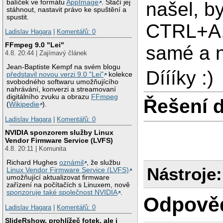
balíček ve formátu
AppImage
. Stačí jej
našel, b
stáhnout, nastavit právo ke spuštění a
spustit.
CTRL+A, 
Ladislav Hagara
|
Komentářů: 0
FFmpeg 9.0 "Lei"
samé a n
4.8. 20:44 | Zajímavý článek
Jean-Baptiste Kempf na svém blogu
Díííky :)
představil novou verzi 9.0 "Lei"
kolekce
svobodného softwaru umožňujícího
nahrávání, konverzi a streamovaní
digitálního zvuku a obrazu
FFmpeg
Řešení 
(
Wikipedie
).
Ladislav Hagara
|
Komentářů: 0
NVIDIA sponzorem služby Linux
Vendor Firmware Service (LVFS)
4.8. 20:11 | Komunita
Richard Hughes
oznámil
, že službu
Nástroje:
Linux Vendor Firmware Service (LVFS)
umožňující aktualizovat firmware
zařízení na počítačích s Linuxem, nově
sponzoruje také společnost NVIDIA
.
Odpově
Ladislav Hagara
|
Komentářů: 0
SlideRshow, prohlížeč fotek, ale i