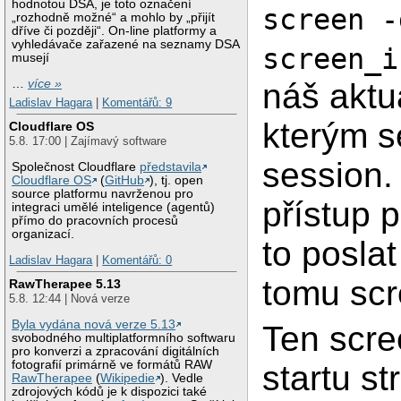
hodnotou DSA, je toto označení
screen -
„rozhodně možné“ a mohlo by „přijít
dříve či později“. On-line platformy a
vyhledávače zařazené na seznamy DSA
screen_i
musejí
…
více »
náš aktuá
Ladislav Hagara
|
Komentářů: 9
kterým s
Cloudflare OS
5.8. 17:00 | Zajímavý software
session.
Společnost Cloudflare
představila
Cloudflare OS
(
GitHub
), tj. open
source platformu navrženou pro
přístup 
integraci umělé inteligence (agentů)
přímo do pracovních procesů
organizací.
to posla
Ladislav Hagara
|
Komentářů: 0
tomu scr
RawTherapee 5.13
5.8. 12:44 | Nová verze
Byla vydána nová verze 5.13
Ten scre
svobodného multiplatformního softwaru
pro konverzi a zpracování digitálních
fotografií primárně ve formátů RAW
startu st
RawTherapee
(
Wikipedie
). Vedle
zdrojových kódů je k dispozici také