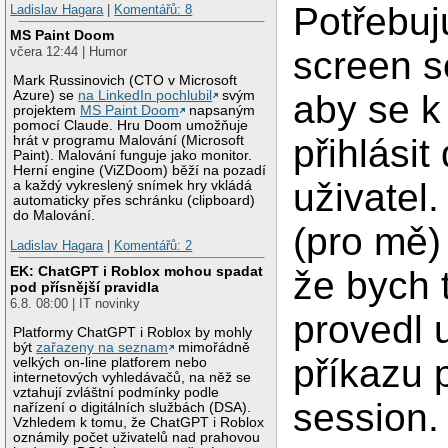
Potřebuj
Ladislav Hagara
|
Komentářů: 8
MS Paint Doom
screen s
včera 12:44 | Humor
Mark Russinovich (CTO v Microsoft
aby se k
Azure) se
na LinkedIn pochlubil
svým
projektem
MS Paint Doom
napsaným
pomocí Claude. Hru Doom umožňuje
přihlásit 
hrát v programu Malování (Microsoft
Paint). Malování funguje jako monitor.
Herní engine (ViZDoom) běží na pozadí
uživatel
a každý vykreslený snímek hry vkládá
automaticky přes schránku (clipboard)
do Malování.
(pro mě) 
Ladislav Hagara
|
Komentářů: 2
EK: ChatGPT i Roblox mohou spadat
že bych 
pod přísnější pravidla
6.8. 08:00 | IT novinky
provedl 
Platformy ChatGPT i Roblox by mohly
být
zařazeny na seznam
mimořádně
příkazu p
velkých on-line platforem nebo
internetových vyhledávačů, na něž se
vztahují zvláštní podmínky podle
session.
nařízení o digitálních službách (DSA).
Vzhledem k tomu, že ChatGPT i Roblox
oznámily počet uživatelů nad prahovou