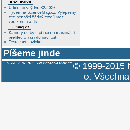
AbcLinuxu
Událo se v týdnu 32/2026
Týden na ScienceMag.cz: Vylepšený
test nenašel žádný rozdíl mezi
vodíkem a antiv
HDmag.cz
Kamery do bytu přinesou maximální
přehled o vaší domácnosti
Testovací novinka
Píšeme jinde
ISSN 1214-1267
www.czech-server.cz
© 1999-2015
o.
Všechna 