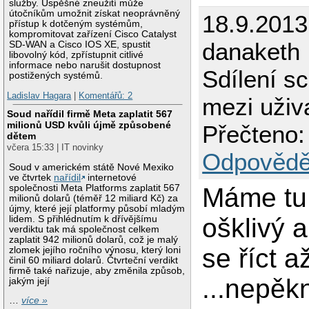
služby. Úspěšné zneužití může
útočníkům umožnit získat neoprávněný
18.9.2013
přístup k dotčeným systémům,
kompromitovat zařízení Cisco Catalyst
danaketh
SD-WAN a Cisco IOS XE, spustit
libovolný kód, zpřístupnit citlivé
informace nebo narušit dostupnost
Sdílení s
postižených systémů.
Ladislav Hagara
|
Komentářů: 2
mezi uživa
Soud nařídil firmě Meta zaplatit 567
milionů USD kvůli újmě způsobené
Přečteno:
dětem
včera 15:33 | IT novinky
Odpovědě
Soud v americkém státě Nové Mexiko
ve čtvrtek
nařídil
internetové
společnosti Meta Platforms zaplatit 567
Máme tu
milionů dolarů (téměř 12 miliard Kč) za
újmy, které její platformy působí mladým
ošklivý 
lidem. S přihlédnutím k dřívějšímu
verdiktu tak má společnost celkem
zaplatit 942 milionů dolarů, což je malý
se říct až
zlomek jejího ročního výnosu, který loni
činil 60 miliard dolarů. Čtvrteční verdikt
firmě také nařizuje, aby změnila způsob,
...nepěk
jakým její
…
více »