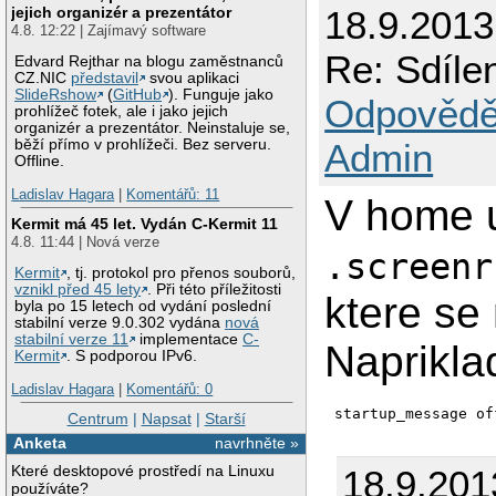
18.9.2013
jejich organizér a prezentátor
4.8. 12:22 | Zajímavý software
Re: Sdíle
Edvard Rejthar na blogu zaměstnanců
CZ.NIC
představil
svou aplikaci
SlideRshow
(
GitHub
). Funguje jako
Odpovědě
prohlížeč fotek, ale i jako jejich
organizér a prezentátor. Neinstaluje se,
Admin
běží přímo v prohlížeči. Bez serveru.
Offline.
Ladislav Hagara
|
Komentářů: 11
V home u
Kermit má 45 let. Vydán C-Kermit 11
4.8. 11:44 | Nová verze
.screenr
Kermit
, tj. protokol pro přenos souborů,
vznikl před 45 lety
. Při této příležitosti
ktere se
byla po 15 letech od vydání poslední
stabilní verze 9.0.302 vydána
nová
stabilní verze 11
implementace
C-
Naprikla
Kermit
. S podporou IPv6.
Ladislav Hagara
|
Komentářů: 0
Centrum
|
Napsat
|
Starší
Anketa
navrhněte »
Které desktopové prostředí na Linuxu
18.9.201
používáte?