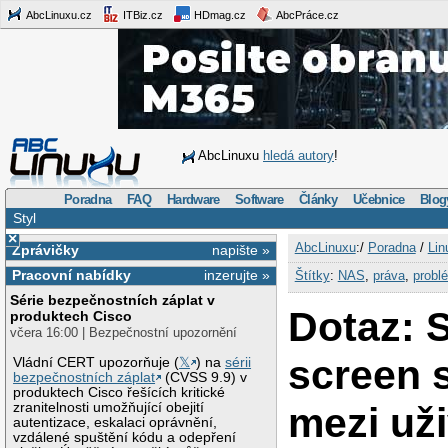
AbcLinuxu.cz
ITBiz.cz
HDmag.cz
AbcPráce.cz
AbcLinuxu
hledá autory
!
Poradna
FAQ
Hardware
Software
Články
Učebnice
Blog
Styl
×
AbcLinuxu
:/
Poradna
/
Lin
Zprávičky
napište »
Pracovní nabídky
inzerujte »
Štítky
:
NAS
,
práva
,
probl
Série bezpečnostních záplat v
Dotaz: S
produktech Cisco
včera 16:00 | Bezpečnostní upozornění
screen 
Vládní CERT upozorňuje (
𝕏
) na
sérii
bezpečnostních záplat
(CVSS 9.9) v
produktech Cisco řešících kritické
mezi uži
zranitelnosti umožňující obejití
autentizace, eskalaci oprávnění,
vzdálené spuštění kódu a odepření