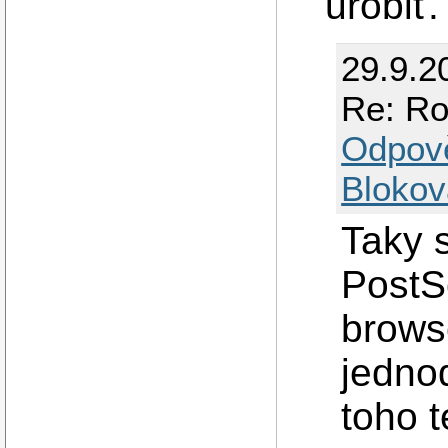
urobiť.
29.9.2
Re: Ro
Odpov
Blokov
Taky 
PostSc
brows
jedno
toho t