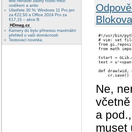
test nenašel žádný rozdíl mezi
Odpově
vodíkem a antiv
Ušetřete 30 %: Windows 11 Pro jen
za €22,50 a Office 2024 Pro za
Blokova
€17,15 – akce B
HDmag.cz
Kamery do bytu přinesou maximální
přehled o vaší domácnosti
#!/usr/bin/pyth
Testovací novinka
# vim: set fil
from gi.reposi
from math impo
tstart = GLib.
text = u'<span
def draw(wid, c
    cr.save()

    cr.set_sou
    cr.paint()

Ne, ne
    cr.restore(
    tnow = GLi
včetně
    pl = wid.c
    pl.set_mar
a pod.
    ww = wid.g
    w,h = pl.g
    x = (tnow 
muset 
    x = w - fm
    ctx = wid.