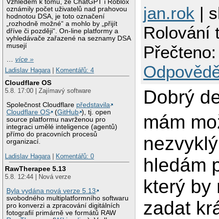
Vzhledem k tomu, že ChatGPT i Roblox
jan.rok
| s
oznámily počet uživatelů nad prahovou
hodnotou DSA, je toto označení
„rozhodně možné“ a mohlo by „přijít
Rolování 
dříve či později“. On-line platformy a
vyhledávače zařazené na seznamy DSA
musejí
Přečteno:
…
více »
Odpovědě
Ladislav Hagara
|
Komentářů: 4
Cloudflare OS
Dobrý de
5.8. 17:00 | Zajímavý software
Společnost Cloudflare
představila
Cloudflare OS
(
GitHub
), tj. open
mám mož
source platformu navrženou pro
integraci umělé inteligence (agentů)
přímo do pracovních procesů
nezvyklý
organizací.
Ladislav Hagara
|
Komentářů: 0
hledám 
RawTherapee 5.13
5.8. 12:44 | Nová verze
který by
Byla vydána nová verze 5.13
svobodného multiplatformního softwaru
zadat krá
pro konverzi a zpracování digitálních
fotografií primárně ve formátů RAW