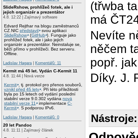
(třwba ta
SlideRshow, prohlížeč fotek, ale i
jejich organizér a prezentátor
má ČT24
4.8. 12:22 | Zajímavý software
Edvard Rejthar na blogu zaměstnanců
CZ.NIC
představil
svou aplikaci
Nevíte n
SlideRshow
(
GitHub
). Funguje jako
prohlížeč fotek, ale i jako jejich
něčem t
organizér a prezentátor. Neinstaluje se,
běží přímo v prohlížeči. Bez serveru.
Offline.
popř. jak
Ladislav Hagara
|
Komentářů: 11
Kermit má 45 let. Vydán C-Kermit 11
Díky. J. 
4.8. 11:44 | Nová verze
Kermit
, tj. protokol pro přenos souborů,
vznikl před 45 lety
. Při této příležitosti
byla po 15 letech od vydání poslední
stabilní verze 9.0.302 vydána
nová
stabilní verze 11
implementace
C-
Kermit
. S podporou IPv6.
Nástroje:
Ladislav Hagara
|
Komentářů: 0
20 let Pandoc
4.8. 11:11 | Zajímavý článek
Odpově