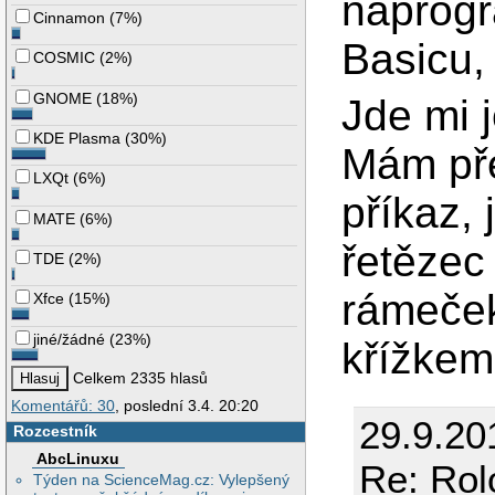
naprogr
Cinnamon
(
7%
)
Basicu,
COSMIC
(
2%
)
GNOME
(
18%
)
Jde mi 
KDE Plasma
(
30%
)
Mám pře
LXQt
(
6%
)
příkaz,
MATE
(
6%
)
řetězec
TDE
(
2%
)
rámeček
Xfce
(
15%
)
jiné/žádné
(
23%
)
křížkem
Celkem 2335 hlasů
Komentářů: 30
, poslední 3.4. 20:20
29.9.20
Rozcestník
AbcLinuxu
Re: Rol
Týden na ScienceMag.cz: Vylepšený