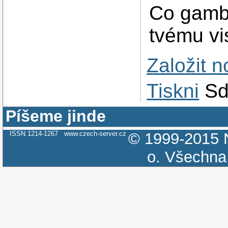
Co gamb
tvému vi
Založit 
Tiskni
Sd
Píšeme jinde
ISSN 1214-1267
www.czech-server.cz
© 1999-2015
o.
Všechna 