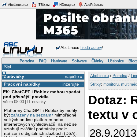
AbcLinuxu.cz
ITBiz.cz
HDmag.cz
AbcPráce.cz
AbcLinuxu
hledá autory
!
Poradna
FAQ
Hardware
Software
Články
Učebnice
Blog
Styl
×
AbcLinuxu
:/
Poradna
/
Lin
Zprávičky
napište »
Pracovní nabídky
inzerujte »
Štítky
:
monitoru
,
multiméd
EK: ChatGPT i Roblox mohou spadat
Dotaz: 
pod přísnější pravidla
včera 08:00 | IT novinky
textu v
Platformy ChatGPT i Roblox by mohly
být
zařazeny na seznam
mimořádně
velkých on-line platforem nebo
internetových vyhledávačů, na něž se
vztahují zvláštní podmínky podle
28.9.2013
nařízení o digitálních službách (DSA).