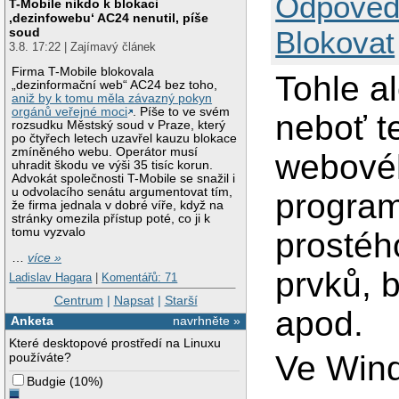
Odpověd
T-Mobile nikdo k blokaci
‚dezinfowebu‘ AC24 nenutil, píše
soud
Blokovat
3.8. 17:22 | Zajímavý článek
Firma T-Mobile blokovala
Tohle a
„dezinformační web“ AC24 bez toho,
aniž by k tomu měla závazný pokyn
orgánů veřejné moci
. Píše to ve svém
neboť t
rozsudku Městský soud v Praze, který
po čtyřech letech uzavřel kauzu blokace
zmíněného webu. Operátor musí
webovéh
uhradit škodu ve výši 35 tisíc korun.
Advokát společnosti T-Mobile se snažil i
u odvolacího senátu argumentovat tím,
program,
že firma jednala v dobré víře, když na
stránky omezila přístup poté, co ji k
tomu vyzvalo
prostéh
…
více »
prvků, 
Ladislav Hagara
|
Komentářů: 71
Centrum
|
Napsat
|
Starší
apod.
Anketa
navrhněte »
Které desktopové prostředí na Linuxu
Ve Win
používáte?
Budgie
(
10%
)