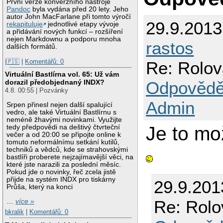
První verze konverzního nástroje
Pandoc
byla vydána před 20 lety. Jeho
autor John MacFarlane při tomto výročí
29.9.201
rekapituluje
jednotlivé etapy vývoje
a přidávání nových funkcí – rozšíření
nejen Markdownu a podporu mnoha
rastos
dalších formátů.
|🇵🇸
|
Komentářů: 0
Re: Rolov
Virtuální Bastlírna vol. 65: Už vám
Odpovědě
dorazil předobjednaný INDX?
4.8. 00:55 | Pozvánky
Admin
Srpen přinesl nejen další spalující
vedro, ale také Virtuální Bastlírnu s
neméně žhavými novinkami. Využijte
Je to mo
tedy předpovědi na deštivý čtvrteční
večer a od 20:00 se připojte online k
tomuto neformálnímu setkání kutilů,
techniků a vědců, kde se strahovskými
bastlíři proberete nejzajímavější věci, na
které jste narazili za poslední měsíc.
Pokud jde o novinky, řeč zcela jistě
přijde na systém INDX pro tiskárny
29.9.201
Průša, který na konci
Re: Rolo
…
více »
bkralik
|
Komentářů: 0