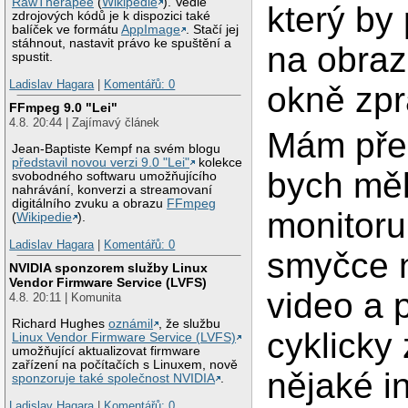
RawTherapee
(
Wikipedie
). Vedle
který by 
zdrojových kódů je k dispozici také
balíček ve formátu
AppImage
. Stačí jej
stáhnout, nastavit právo ke spuštění a
na obraz
spustit.
Ladislav Hagara
|
Komentářů: 0
okně zpr
FFmpeg 9.0 "Lei"
4.8. 20:44 | Zajímavý článek
Mám pře
Jean-Baptiste Kempf na svém blogu
představil novou verzi 9.0 "Lei"
kolekce
bych mě
svobodného softwaru umožňujícího
nahrávání, konverzi a streamovaní
digitálního zvuku a obrazu
FFmpeg
monitoru
(
Wikipedie
).
Ladislav Hagara
|
Komentářů: 0
smyčce 
NVIDIA sponzorem služby Linux
Vendor Firmware Service (LVFS)
video a 
4.8. 20:11 | Komunita
Richard Hughes
oznámil
, že službu
cyklicky
Linux Vendor Firmware Service (LVFS)
umožňující aktualizovat firmware
zařízení na počítačích s Linuxem, nově
nějaké i
sponzoruje také společnost NVIDIA
.
Ladislav Hagara
|
Komentářů: 0