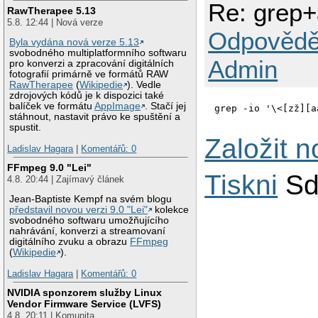
Re: grep
RawTherapee 5.13
5.8. 12:44 | Nová verze
Odpovědě
Byla vydána nová verze 5.13
svobodného multiplatformního softwaru
Admin
pro konverzi a zpracování digitálních
fotografií primárně ve formátů RAW
RawTherapee
(
Wikipedie
). Vedle
zdrojových kódů je k dispozici také
balíček ve formátu
AppImage
. Stačí jej
grep -io '\<[zž][a
stáhnout, nastavit právo ke spuštění a
spustit.
Založit 
Ladislav Hagara
|
Komentářů: 0
FFmpeg 9.0 "Lei"
Tiskni
Sd
4.8. 20:44 | Zajímavý článek
Jean-Baptiste Kempf na svém blogu
představil novou verzi 9.0 "Lei"
kolekce
svobodného softwaru umožňujícího
nahrávání, konverzi a streamovaní
digitálního zvuku a obrazu
FFmpeg
(
Wikipedie
).
Ladislav Hagara
|
Komentářů: 0
NVIDIA sponzorem služby Linux
Vendor Firmware Service (LVFS)
4.8. 20:11 | Komunita