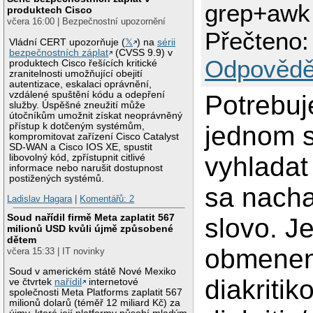
grep+awk
produktech Cisco
včera 16:00 | Bezpečnostní upozornění
Přečteno:
Vládní CERT upozorňuje (
𝕏
) na
sérii
bezpečnostních záplat
(CVSS 9.9) v
Odpovědě
produktech Cisco řešících kritické
zranitelnosti umožňující obejití
autentizace, eskalaci oprávnění,
vzdálené spuštění kódu a odepření
Potrebuj
služby. Úspěšné zneužití může
útočníkům umožnit získat neoprávněný
přístup k dotčeným systémům,
jednom 
kompromitovat zařízení Cisco Catalyst
SD-WAN a Cisco IOS XE, spustit
vyhladat
libovolný kód, zpřístupnit citlivé
informace nebo narušit dostupnost
postižených systémů.
sa nach
Ladislav Hagara
|
Komentářů: 2
Soud nařídil firmě Meta zaplatit 567
slovo. J
milionů USD kvůli újmě způsobené
dětem
obmenen
včera 15:33 | IT novinky
Soud v americkém státě Nové Mexiko
diakritik
ve čtvrtek
nařídil
internetové
společnosti Meta Platforms zaplatit 567
milionů dolarů (téměř 12 miliard Kč) za