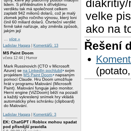
diakritiy
újmy, které její platformy působí mladým
lidem. S přihlédnutím k dřívějšímu
verdiktu tak má společnost celkem
velke pi
zaplatit 942 milionů dolarů, což je malý
zlomek jejího ročního výnosu, který loni
činil 60 miliard dolarů. Čtvrteční verdikt
ako na t
firmě také nařizuje, aby změnila způsob,
jakým její
…
více »
Řešení 
Ladislav Hagara
|
Komentářů: 13
MS Paint Doom
Koment
včera 12:44 | Humor
Mark Russinovich (CTO v Microsoft
(potato,
Azure) se
na LinkedIn pochlubil
svým
projektem
MS Paint Doom
napsaným
pomocí Claude. Hru Doom umožňuje
hrát v programu Malování (Microsoft
Paint). Malování funguje jako monitor.
Herní engine (ViZDoom) běží na pozadí
a každý vykreslený snímek hry vkládá
automaticky přes schránku (clipboard)
do Malování.
Ladislav Hagara
|
Komentářů: 3
EK: ChatGPT i Roblox mohou spadat
pod přísnější pravidla