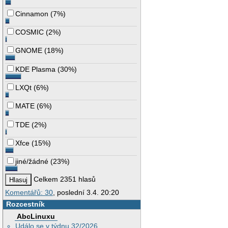
Cinnamon
(
7%
)
COSMIC
(
2%
)
GNOME
(
18%
)
KDE Plasma
(
30%
)
LXQt
(
6%
)
MATE
(
6%
)
TDE
(
2%
)
Xfce
(
15%
)
jiné/žádné
(
23%
)
Celkem 2351 hlasů
Komentářů: 30
, poslední 3.4. 20:20
Rozcestník
AbcLinuxu
Událo se v týdnu 32/2026