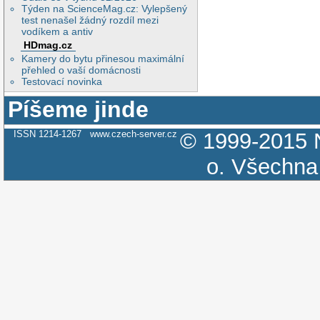
Týden na ScienceMag.cz: Vylepšený
test nenašel žádný rozdíl mezi
vodíkem a antiv
HDmag.cz
Kamery do bytu přinesou maximální
přehled o vaší domácnosti
Testovací novinka
Píšeme jinde
ISSN 1214-1267
www.czech-server.cz
© 1999-2015
o.
Všechna 