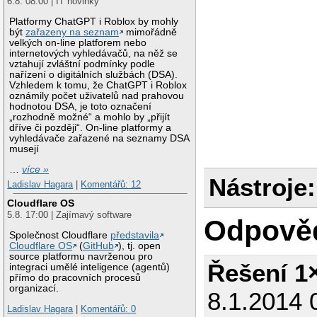
6.8. 08:00 | IT novinky
Platformy ChatGPT i Roblox by mohly
být
zařazeny na seznam
mimořádně
velkých on-line platforem nebo
internetových vyhledávačů, na něž se
vztahují zvláštní podmínky podle
nařízení o digitálních službách (DSA).
Vzhledem k tomu, že ChatGPT i Roblox
oznámily počet uživatelů nad prahovou
hodnotou DSA, je toto označení
„rozhodně možné“ a mohlo by „přijít
dříve či později“. On-line platformy a
vyhledávače zařazené na seznamy DSA
musejí
…
více »
Nástroje:
Ladislav Hagara
|
Komentářů: 12
Cloudflare OS
5.8. 17:00 | Zajímavý software
Odpově
Společnost Cloudflare
představila
Cloudflare OS
(
GitHub
), tj. open
source platformu navrženou pro
Řešení 1
integraci umělé inteligence (agentů)
přímo do pracovních procesů
organizací.
8.1.2014 
Ladislav Hagara
|
Komentářů: 0