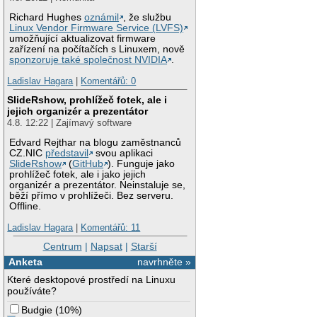
Richard Hughes
oznámil
, že službu
Linux Vendor Firmware Service (LVFS)
umožňující aktualizovat firmware
zařízení na počítačích s Linuxem, nově
sponzoruje také společnost NVIDIA
.
Ladislav Hagara
|
Komentářů: 0
SlideRshow, prohlížeč fotek, ale i
jejich organizér a prezentátor
4.8. 12:22 | Zajímavý software
Edvard Rejthar na blogu zaměstnanců
CZ.NIC
představil
svou aplikaci
SlideRshow
(
GitHub
). Funguje jako
prohlížeč fotek, ale i jako jejich
organizér a prezentátor. Neinstaluje se,
běží přímo v prohlížeči. Bez serveru.
Offline.
Ladislav Hagara
|
Komentářů: 11
Centrum
|
Napsat
|
Starší
Anketa
navrhněte »
Které desktopové prostředí na Linuxu
používáte?
Budgie
(
10%
)