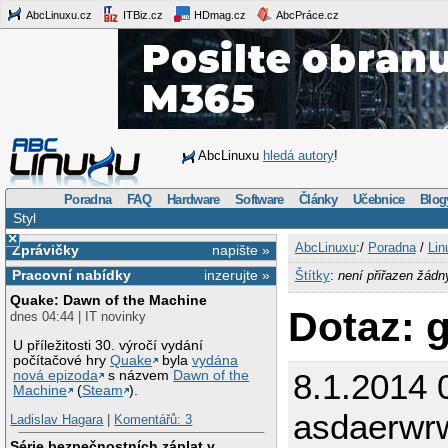
AbcLinuxu.cz
ITBiz.cz
HDmag.cz
AbcPráce.cz
AbcLinuxu
hledá autory
!
Poradna
FAQ
Hardware
Software
Články
Učebnice
Blog
Styl
×
AbcLinuxu
:/
Poradna
/
Lin
Zprávičky
napište »
Pracovní nabídky
inzerujte »
Štítky
:
není přiřazen žádn
Quake: Dawn of the Machine
Dotaz: 
dnes 04:44 | IT novinky
U příležitosti 30. výročí vydání
počítačové hry
Quake
byla
vydána
8.1.2014 
nová epizoda
s názvem
Dawn of the
Machine
(
Steam
).
asdaerwr
Ladislav Hagara
|
Komentářů: 3
Série bezpečnostních záplat v