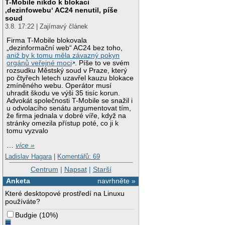
T-Mobile nikdo k blokaci
‚dezinfowebu‘ AC24 nenutil, píše
soud
3.8. 17:22 | Zajímavý článek
Firma T-Mobile blokovala
„dezinformační web“ AC24 bez toho,
aniž by k tomu měla závazný pokyn
orgánů veřejné moci
. Píše to ve svém
rozsudku Městský soud v Praze, který
po čtyřech letech uzavřel kauzu blokace
zmíněného webu. Operátor musí
uhradit škodu ve výši 35 tisíc korun.
Advokát společnosti T-Mobile se snažil i
u odvolacího senátu argumentovat tím,
že firma jednala v dobré víře, když na
stránky omezila přístup poté, co ji k
tomu vyzvalo
…
více »
Ladislav Hagara
|
Komentářů: 69
Centrum
|
Napsat
|
Starší
Anketa
navrhněte »
Které desktopové prostředí na Linuxu
používáte?
Budgie
(
10%
)