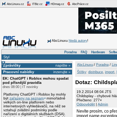
AbcLinuxu.cz
ITBiz.cz
HDmag.cz
AbcPráce.cz
AbcLinuxu
hledá autory
!
Poradna
FAQ
Hardware
Softw
Styl
×
AbcLinuxu
:/
Poradna
/
Lin
Zprávičky
napište »
Pracovní nabídky
inzerujte »
Štítky
:
distribuce
,
import
,
EK: ChatGPT i Roblox mohou spadat
Dotaz: Childspl
pod přísnější pravidla
dnes 08:00 | IT novinky
19.2.2014 08:04 JTS
Platformy ChatGPT i Roblox by mohly
Childsplay - chybové hl
být
zařazeny na seznam
mimořádně
Přečteno: 277×
velkých on-line platforem nebo
Odpovědět
|
Admin
internetových vyhledávačů, na něž se
vztahují zvláštní podmínky podle
Nevíte prosím, co pře
nařízení o digitálních službách (DSA).
import name exception