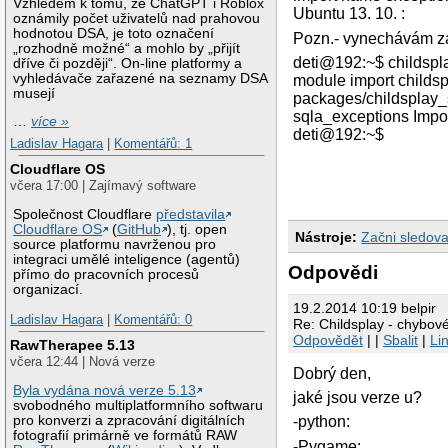
Vzhledem k tomu, že ChatGPT i Roblox
Ubuntu 13. 10. :
oznámily počet uživatelů nad prahovou
hodnotou DSA, je toto označení
Pozn.- vynechávám záv
„rozhodně možné“ a mohlo by „přijít
deti@192:~$ childsplay
dříve či později“. On-line platformy a
vyhledávače zařazené na seznamy DSA
module import childs
musejí
packages/childsplay_
sqla_exceptions Impo
…
více »
deti@192:~$
Ladislav Hagara
|
Komentářů: 1
Cloudflare OS
včera 17:00 | Zajímavý software
Společnost Cloudflare
představila
Cloudflare OS
(
GitHub
), tj. open
Nástroje:
Začni sledova
source platformu navrženou pro
integraci umělé inteligence (agentů)
Odpovědi
přímo do pracovních procesů
organizací.
19.2.2014 10:19 belpir
Ladislav Hagara
|
Komentářů: 0
Re: Childsplay - chybov
Odpovědět
| |
Sbalit
|
Li
RawTherapee 5.13
včera 12:44 | Nová verze
Dobrý den,
Byla vydána nová verze 5.13
jaké jsou verze u?
svobodného multiplatformního softwaru
pro konverzi a zpracování digitálních
-python:
fotografií primárně ve formátů RAW
-Pygame: