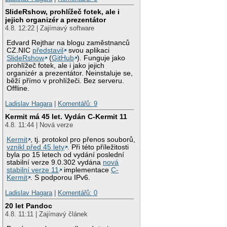
SlideRshow, prohlížeč fotek, ale i
jejich organizér a prezentátor
4.8. 12:22 | Zajímavý software
Edvard Rejthar na blogu zaměstnanců
CZ.NIC
představil
svou aplikaci
SlideRshow
(
GitHub
). Funguje jako
prohlížeč fotek, ale i jako jejich
organizér a prezentátor. Neinstaluje se,
běží přímo v prohlížeči. Bez serveru.
Offline.
Ladislav Hagara
|
Komentářů: 9
Kermit má 45 let. Vydán C-Kermit 11
4.8. 11:44 | Nová verze
Kermit
, tj. protokol pro přenos souborů,
vznikl před 45 lety
. Při této příležitosti
byla po 15 letech od vydání poslední
stabilní verze 9.0.302 vydána
nová
stabilní verze 11
implementace
C-
Kermit
. S podporou IPv6.
Ladislav Hagara
|
Komentářů: 0
20 let Pandoc
4.8. 11:11 | Zajímavý článek