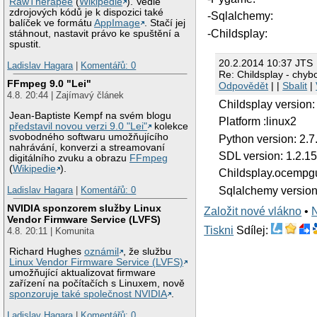
RawTherapee
(
Wikipedie
). Vedle
zdrojových kódů je k dispozici také
-Sqlalchemy:
balíček ve formátu
AppImage
. Stačí jej
-Childsplay:
stáhnout, nastavit právo ke spuštění a
spustit.
20.2.2014 10:37 JTS
Ladislav Hagara
|
Komentářů: 0
Re: Childsplay - chyb
FFmpeg 9.0 "Lei"
Odpovědět
| |
Sbalit
|
4.8. 20:44 | Zajímavý článek
Childsplay version:
Jean-Baptiste Kempf na svém blogu
Platform :linux2
představil novou verzi 9.0 "Lei"
kolekce
svobodného softwaru umožňujícího
Python version: 2.7
nahrávání, konverzi a streamovaní
SDL version: 1.2.1
digitálního zvuku a obrazu
FFmpeg
(
Wikipedie
).
Childsplay.ocempgui
Ladislav Hagara
|
Komentářů: 0
Sqlalchemy version
NVIDIA sponzorem služby Linux
Založit nové vlákno
•
Vendor Firmware Service (LVFS)
Tiskni
Sdílej:
4.8. 20:11 | Komunita
Richard Hughes
oznámil
, že službu
Linux Vendor Firmware Service (LVFS)
umožňující aktualizovat firmware
zařízení na počítačích s Linuxem, nově
sponzoruje také společnost NVIDIA
.
Ladislav Hagara
|
Komentářů: 0