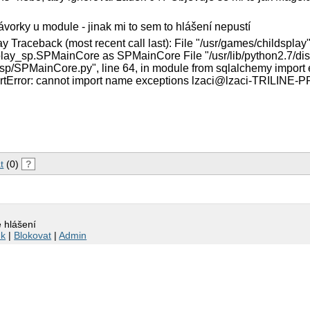
orky u module - jinak mi to sem to hlášení nepustí
 Traceback (most recent call last): File "/usr/games/childsplay",
play_sp.SPMainCore as SPMainCore File "/usr/lib/python2.7/dis
sp/SPMainCore.py", line 64, in module from sqlalchemy import 
rtError: cannot import name exceptions lzaci@lzaci-TRILINE-
t
(0)
?
é hlášení
nk
|
Blokovat
|
Admin