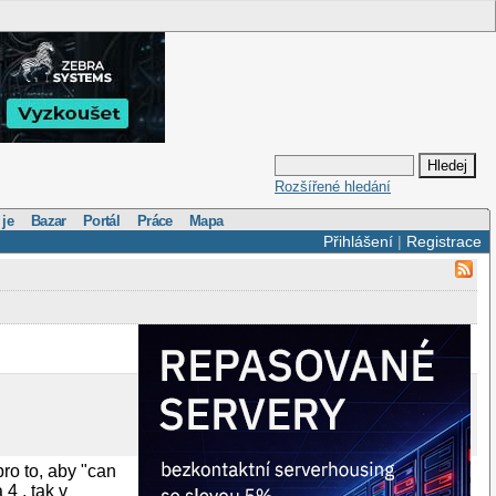
Rozšířené hledání
 je
Bazar
Portál
Práce
Mapa
Přihlášení
|
Registrace
ro to, aby "can
4 , tak v