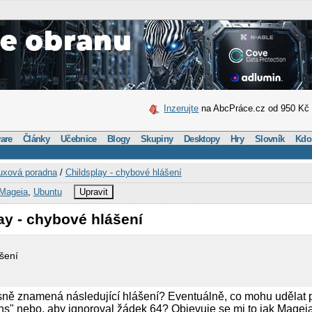
Inzerujte
na AbcPráce.cz od 950 Kč
are
Články
Učebnice
Blogy
Skupiny
Desktopy
Hry
Slovník
Kdo
uxová poradna
/
Childsplay - chybové hlášení
Mageia
,
Ubuntu
Upravit
ay - chybové hlášení
ášení
sně znamená následující hlášení? Eventuálně, co mohu udělat p
s" nebo, aby ignoroval žádek 64? Objevuje se mi to jak Mageia 