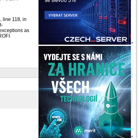
 line 118, in
t-
exceptions as
PROFI