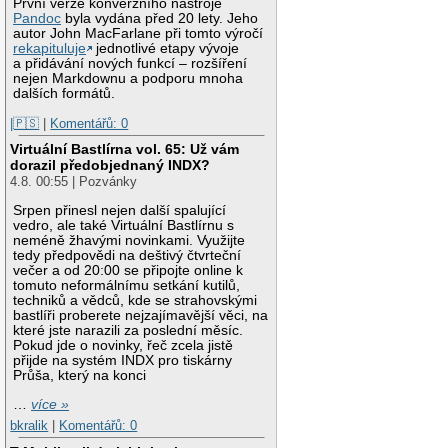
První verze konverzního nástroje
Pandoc
byla vydána před 20 lety. Jeho
autor John MacFarlane při tomto výročí
rekapituluje
jednotlivé etapy vývoje
a přidávání nových funkcí – rozšíření
nejen Markdownu a podporu mnoha
dalších formátů.
|🇵🇸
|
Komentářů: 0
Virtuální Bastlírna vol. 65: Už vám
dorazil předobjednaný INDX?
4.8. 00:55 | Pozvánky
Srpen přinesl nejen další spalující
vedro, ale také Virtuální Bastlírnu s
neméně žhavými novinkami. Využijte
tedy předpovědi na deštivý čtvrteční
večer a od 20:00 se připojte online k
tomuto neformálnímu setkání kutilů,
techniků a vědců, kde se strahovskými
bastlíři proberete nejzajímavější věci, na
které jste narazili za poslední měsíc.
Pokud jde o novinky, řeč zcela jistě
přijde na systém INDX pro tiskárny
Průša, který na konci
…
více »
bkralik
|
Komentářů: 0