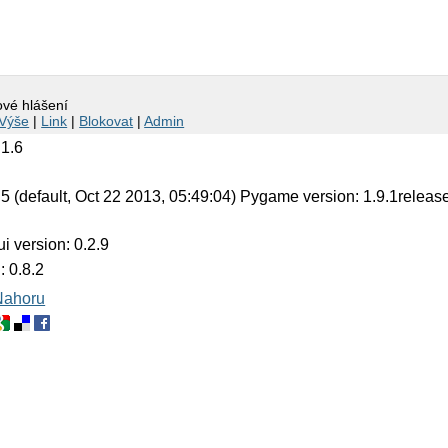
ové hlášení
Výše
|
Link
|
Blokovat
|
Admin
 1.6
.5 (default, Oct 22 2013, 05:49:04) Pygame version: 1.9.1releas
5
 version: 0.2.9
: 0.8.2
Nahoru