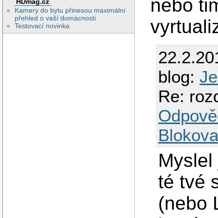
nebo ti
HDmag.cz
Kamery do bytu přinesou maximální
přehled o vaší domácnosti
vyrtual
Testovací novinka
22.2.20
blog:
Je
Re: rozd
Odpově
Blokova
Myslel
té tvé
(nebo L