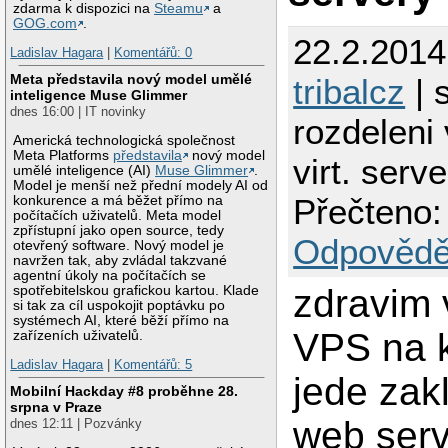
zdarma k dispozici na
Steamu
a
GOG.com
.
22.2.2014
Ladislav Hagara
|
Komentářů: 0
Meta představila nový model umělé
tribalcz
| 
inteligence Muse Glimmer
dnes 16:00 | IT novinky
rozdeleni
Americká technologická společnost
Meta Platforms
představila
nový model
virt. serv
umělé inteligence (AI)
Muse Glimmer
.
Model je menší než přední modely AI od
Přečteno:
konkurence a má běžet přímo na
počítačích uživatelů. Meta model
zpřístupní jako open source, tedy
Odpovědě
otevřený software. Nový model je
navržen tak, aby zvládal takzvané
agentní úkoly na počítačích se
zdravim 
spotřebitelskou grafickou kartou. Klade
si tak za cíl uspokojit poptávku po
systémech AI, které běží přímo na
VPS na 
zařízeních uživatelů.
Ladislav Hagara
|
Komentářů: 5
jede zakl
Mobilní Hackday #8 proběhne 28.
srpna v Praze
web serv
dnes 12:11 | Pozvánky