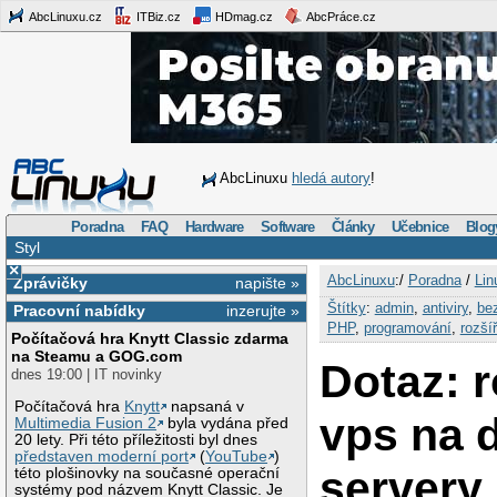
AbcLinuxu.cz
ITBiz.cz
HDmag.cz
AbcPráce.cz
AbcLinuxu
hledá autory
!
Poradna
FAQ
Hardware
Software
Články
Učebnice
Blog
Styl
×
AbcLinuxu
:/
Poradna
/
Lin
Zprávičky
napište »
Štítky
:
admin
,
antiviry
,
be
Pracovní nabídky
inzerujte »
PHP
,
programování
,
rozší
Počítačová hra Knytt Classic zdarma
na Steamu a GOG.com
Dotaz: r
dnes 19:00 | IT novinky
Počítačová hra
Knytt
napsaná v
vps na d
Multimedia Fusion 2
byla vydána před
20 lety. Při této příležitosti byl dnes
představen moderní port
(
YouTube
)
servery
této plošinovky na současné operační
systémy pod názvem Knytt Classic. Je