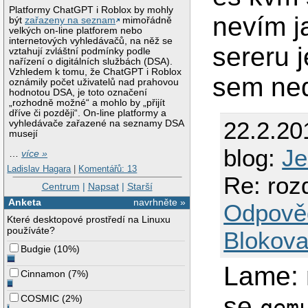
Platformy ChatGPT i Roblox by mohly
nevím j
být
zařazeny na seznam
mimořádně
velkých on-line platforem nebo
internetových vyhledávačů, na něž se
sereru j
vztahují zvláštní podmínky podle
nařízení o digitálních službách (DSA).
Vzhledem k tomu, že ChatGPT i Roblox
sem ned
oznámily počet uživatelů nad prahovou
hodnotou DSA, je toto označení
„rozhodně možné“ a mohlo by „přijít
dříve či později“. On-line platformy a
22.2.20
vyhledávače zařazené na seznamy DSA
musejí
blog:
Je
…
více »
Ladislav Hagara
|
Komentářů: 13
Re: rozd
Centrum
|
Napsat
|
Starší
Anketa
navrhněte »
Odpově
Které desktopové prostředí na Linuxu
používáte?
Blokova
Budgie
(
10%
)
Lame: 
Cinnamon
(
7%
)
se
COSMIC
(
2%
)
qem