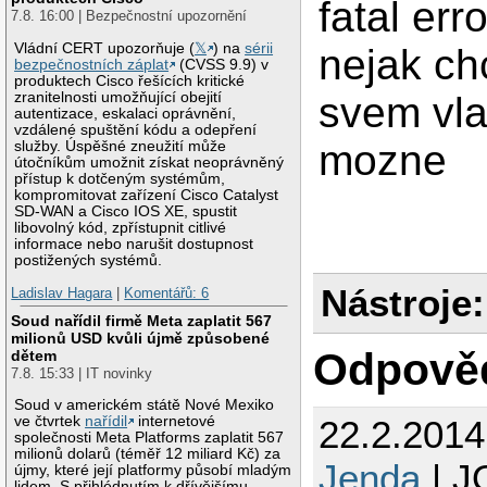
fatal er
7.8. 16:00 | Bezpečnostní upozornění
Vládní CERT upozorňuje (
𝕏
) na
sérii
nejak chc
bezpečnostních záplat
(CVSS 9.9) v
produktech Cisco řešících kritické
svem vla
zranitelnosti umožňující obejití
autentizace, eskalaci oprávnění,
vzdálené spuštění kódu a odepření
mozne
služby. Úspěšné zneužití může
útočníkům umožnit získat neoprávněný
přístup k dotčeným systémům,
kompromitovat zařízení Cisco Catalyst
SD-WAN a Cisco IOS XE, spustit
libovolný kód, zpřístupnit citlivé
informace nebo narušit dostupnost
postižených systémů.
Nástroje:
Ladislav Hagara
|
Komentářů: 6
Soud nařídil firmě Meta zaplatit 567
milionů USD kvůli újmě způsobené
Odpově
dětem
7.8. 15:33 | IT novinky
Soud v americkém státě Nové Mexiko
22.2.201
ve čtvrtek
nařídil
internetové
společnosti Meta Platforms zaplatit 567
milionů dolarů (téměř 12 miliard Kč) za
Jenda
| J
újmy, které její platformy působí mladým
lidem. S přihlédnutím k dřívějšímu