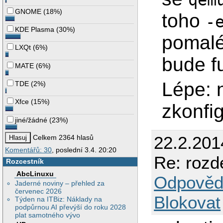
GNOME
(
18%
)
toho
-
KDE Plasma
(
30%
)
pomalé,
LXQt
(
6%
)
bude f
MATE
(
6%
)
Lépe: n
TDE
(
2%
)
Xfce
(
15%
)
zkonfig
jiné/žádné
(
23%
)
22.2.201
Celkem 2364 hlasů
Komentářů: 30
, poslední 3.4. 20:20
Re: rozde
Rozcestník
AbcLinuxu
Odpověd
Jaderné noviny – přehled za
červenec 2026
Blokovat
Týden na ITBiz: Náklady na
podpůrnou AI převýší do roku 2028
plat samotného vývo