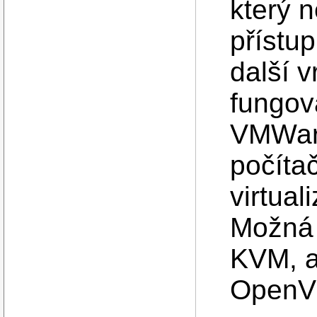
který 
přístu
další v
fungova
VMWar
počíta
virtual
Možná 
KVM, a
OpenV