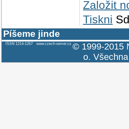
Založit 
Tiskni
Sd
Píšeme jinde
ISSN 1214-1267
www.czech-server.cz
© 1999-2015
o.
Všechna 