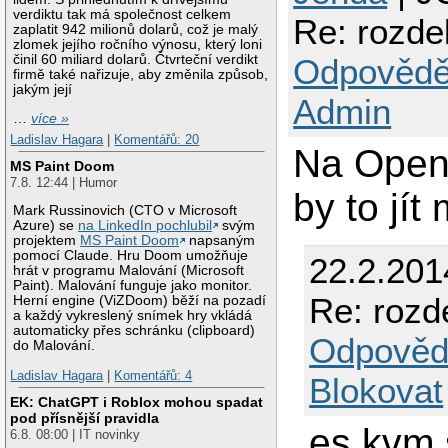
verdiktu tak má společnost celkem
Re: rozdel
zaplatit 942 milionů dolarů, což je malý
zlomek jejího ročního výnosu, který loni
Odpovědě
činil 60 miliard dolarů. Čtvrteční verdikt
firmě také nařizuje, aby změnila způsob,
jakým její
Admin
…
více »
Ladislav Hagara
|
Komentářů: 20
Na Open
MS Paint Doom
7.8. 12:44 | Humor
by to jít
Mark Russinovich (CTO v Microsoft
Azure) se
na LinkedIn pochlubil
svým
projektem
MS Paint Doom
napsaným
pomocí Claude. Hru Doom umožňuje
22.2.201
hrát v programu Malování (Microsoft
Paint). Malování funguje jako monitor.
Re: rozde
Herní engine (ViZDoom) běží na pozadí
a každý vykreslený snímek hry vkládá
automaticky přes schránku (clipboard)
Odpověd
do Malování.
Ladislav Hagara
|
Komentářů: 4
Blokovat
EK: ChatGPT i Roblox mohou spadat
pod přísnější pravidla
es kvm s
6.8. 08:00 | IT novinky