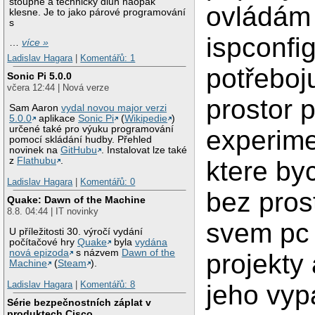
stoupne a technický dluh naopak
ovládám
klesne. Je to jako párové programování
s
ispconfi
…
více »
Ladislav Hagara
|
Komentářů: 1
potřeboj
Sonic Pi 5.0.0
včera 12:44 | Nová verze
prostor 
Sam Aaron
vydal novou major verzi
5.0.0
aplikace
Sonic Pi
(
Wikipedie
)
určené také pro výuku programování
experim
pomocí skládání hudby. Přehled
novinek na
GitHubu
. Instalovat lze také
z
Flathubu
.
ktere by
Ladislav Hagara
|
Komentářů: 0
bez prost
Quake: Dawn of the Machine
8.8. 04:44 | IT novinky
svem pc 
U příležitosti 30. výročí vydání
počítačové hry
Quake
byla
vydána
nová epizoda
s názvem
Dawn of the
projekty
Machine
(
Steam
).
Ladislav Hagara
|
Komentářů: 8
jeho vyp
Série bezpečnostních záplat v
produktech Cisco