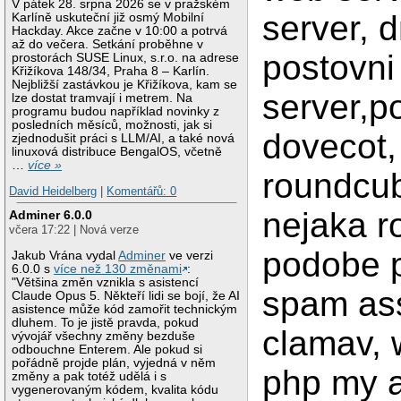
V pátek 28. srpna 2026 se v pražském
server, d
Karlíně uskuteční již osmý Mobilní
Hackday. Akce začne v 10:00 a potrvá
až do večera. Setkání proběhne v
postovni 
prostorách SUSE Linux, s.r.o. na adrese
Křižíkova 148/34, Praha 8 – Karlín.
Nejbližší zastávkou je Křižíkova, kam se
server,po
lze dostat tramvají i metrem. Na
programu budou například novinky z
posledních měsíců, možnosti, jak si
dovecot,
zjednodušit práci s LLM/AI, a také nová
linuxová distribuce BengalOS, včetně
…
více »
roundcub
David Heidelberg
|
Komentářů: 0
nejaka ro
Adminer 6.0.0
včera 17:22 | Nová verze
podobe 
Jakub Vrána vydal
Adminer
ve verzi
6.0.0 s
více než 130 změnami
:
"Většina změn vznikla s asistencí
spam as
Claude Opus 5. Někteří lidi se bojí, že AI
asistence může kód zamořit technickým
dluhem. To je jistě pravda, pokud
clamav, 
vývojář všechny změny bezduše
odbouchne Enterem. Ale pokud si
pořádně projde plán, vyjedná v něm
php my 
změny a pak totéž udělá i s
vygenerovaným kódem, kvalita kódu