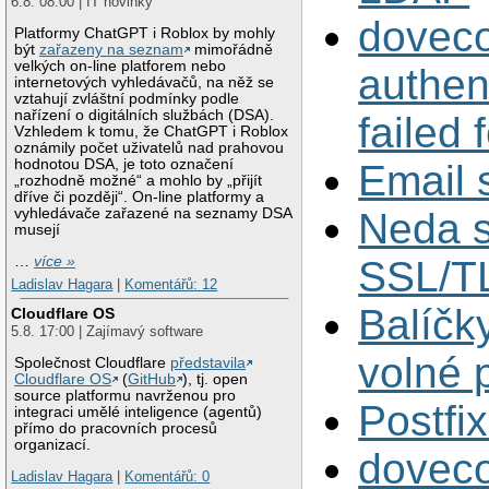
6.8. 08:00 | IT novinky
doveco
Platformy ChatGPT i Roblox by mohly
být
zařazeny na seznam
mimořádně
velkých on-line platforem nebo
authen
internetových vyhledávačů, na něž se
vztahují zvláštní podmínky podle
nařízení o digitálních službách (DSA).
failed 
Vzhledem k tomu, že ChatGPT i Roblox
oznámily počet uživatelů nad prahovou
hodnotou DSA, je toto označení
Email 
„rozhodně možné“ a mohlo by „přijít
dříve či později“. On-line platformy a
vyhledávače zařazené na seznamy DSA
Neda s
musejí
…
více »
SSL/T
Ladislav Hagara
|
Komentářů: 12
Balíčk
Cloudflare OS
5.8. 17:00 | Zajímavý software
volné p
Společnost Cloudflare
představila
Cloudflare OS
(
GitHub
), tj. open
source platformu navrženou pro
Postfi
integraci umělé inteligence (agentů)
přímo do pracovních procesů
organizací.
dovec
Ladislav Hagara
|
Komentářů: 0