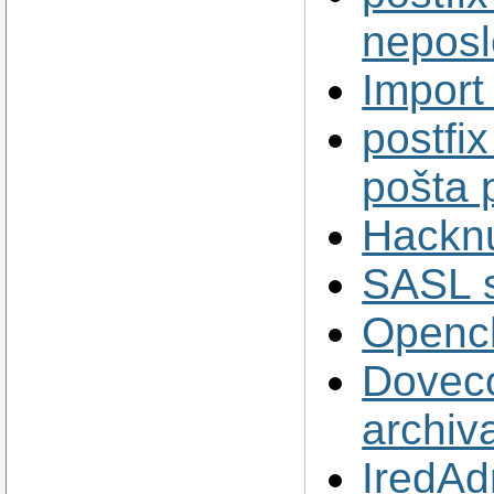
neposl
Import
postfi
pošta 
Hackn
SASL s
Openc
Doveco
archiv
IredAd