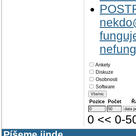
POSTFI
nekdo
fungu
nefung
Ankety
Diskuze
Osobnosti
Software
Vše/nic
Pozice
Počet
Ř
0 << 0-
Píšeme jinde