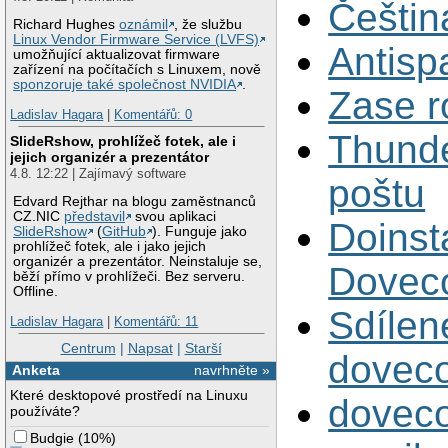
Češtin
Richard Hughes
oznámil
, že službu
Linux Vendor Firmware Service (LVFS)
Antisp
umožňující aktualizovat firmware
zařízení na počítačích s Linuxem, nově
sponzoruje také společnost NVIDIA
.
Zase r
Ladislav Hagara
|
Komentářů: 0
Thunde
SlideRshow, prohlížeč fotek, ale i
jejich organizér a prezentátor
4.8. 12:22 | Zajímavý software
poštu
Edvard Rejthar na blogu zaměstnanců
CZ.NIC
představil
svou aplikaci
Doinst
SlideRshow
(
GitHub
). Funguje jako
prohlížeč fotek, ale i jako jejich
organizér a prezentátor. Neinstaluje se,
Dovec
běží přímo v prohlížeči. Bez serveru.
Offline.
Sdílen
Ladislav Hagara
|
Komentářů: 11
Centrum
|
Napsat
|
Starší
doveco
Anketa
navrhněte »
Které desktopové prostředí na Linuxu
doveco
používáte?
Budgie
(
10%
)