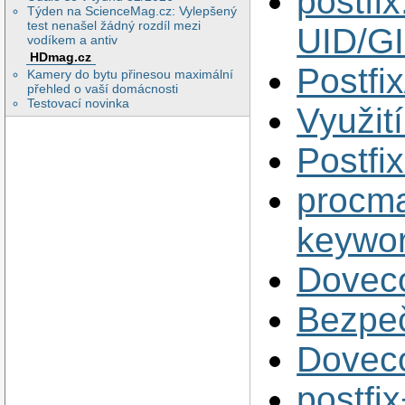
postfix
Týden na ScienceMag.cz: Vylepšený
test nenašel žádný rozdíl mezi
UID/G
vodíkem a antiv
HDmag.cz
Postfix
Kamery do bytu přinesou maximální
přehled o vaší domácnosti
Testovací novinka
Využit
Postfi
procma
keywor
Doveco
Bezpeč
Doveco
postfi