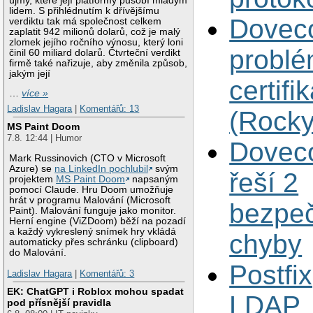
újmy, které její platformy působí mladým
lidem. S přihlédnutím k dřívějšímu
Doveco
verdiktu tak má společnost celkem
zaplatit 942 milionů dolarů, což je malý
zlomek jejího ročního výnosu, který loni
problé
činil 60 miliard dolarů. Čtvrteční verdikt
firmě také nařizuje, aby změnila způsob,
jakým její
certifi
…
více »
Ladislav Hagara
|
Komentářů: 13
(Rocky
MS Paint Doom
7.8. 12:44 | Humor
Doveco
Mark Russinovich (CTO v Microsoft
Azure) se
na LinkedIn pochlubil
svým
řeší 2
projektem
MS Paint Doom
napsaným
pomocí Claude. Hru Doom umožňuje
hrát v programu Malování (Microsoft
bezpeč
Paint). Malování funguje jako monitor.
Herní engine (ViZDoom) běží na pozadí
a každý vykreslený snímek hry vkládá
chyby
automaticky přes schránku (clipboard)
do Malování.
Postfi
Ladislav Hagara
|
Komentářů: 3
EK: ChatGPT i Roblox mohou spadat
LDAP
pod přísnější pravidla