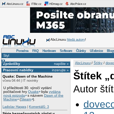
AbcLinuxu.cz
ITBiz.cz
HDmag.cz
AbcPráce.cz
AbcLinuxu
hledá autory
!
Poradna
FAQ
Hardware
Software
Články
Učebnice
Blog
Styl
×
AbcLinuxu
:/
Štítky
/
dovec
Zprávičky
napište »
Pracovní nabídky
inzerujte »
Štítek 
Quake: Dawn of the Machine
včera 04:44 | IT novinky
Autor ští
U příležitosti 30. výročí vydání
počítačové hry
Quake
byla
vydána
nová epizoda
s názvem
Dawn of the
Machine
(
Steam
).
doveco
Ladislav Hagara
|
Komentářů: 3
Série bezpečnostních záplat v