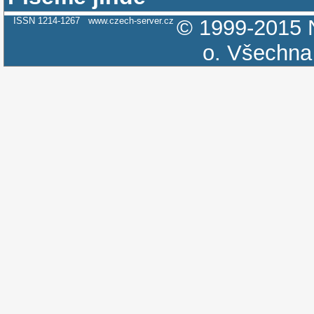
ISSN 1214-1267
www.czech-server.cz
© 1999-2015
o.
Všechna 