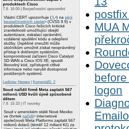
13
produktech Cisco
7.8. 16:00 | Bezpečnostní upozornění
postfi
Vládní CERT upozorňuje (
𝕏
) na
sérii
bezpečnostních záplat
(CVSS 9.9) v
MUA M
produktech Cisco řešících kritické
zranitelnosti umožňující obejití
autentizace, eskalaci oprávnění,
překro
vzdálené spuštění kódu a odepření
služby. Úspěšné zneužití může
útočníkům umožnit získat neoprávněný
Round
přístup k dotčeným systémům,
kompromitovat zařízení Cisco Catalyst
SD-WAN a Cisco IOS XE, spustit
Doveco
libovolný kód, zpřístupnit citlivé
informace nebo narušit dostupnost
postižených systémů.
before 
Ladislav Hagara
|
Komentářů: 2
logon
Soud nařídil firmě Meta zaplatit 567
milionů USD kvůli újmě způsobené
dětem
Diagno
7.8. 15:33 | IT novinky
Email
Soud v americkém státě Nové Mexiko
ve čtvrtek
nařídil
internetové
společnosti Meta Platforms zaplatit 567
protok
milionů dolarů (téměř 12 miliard Kč) za