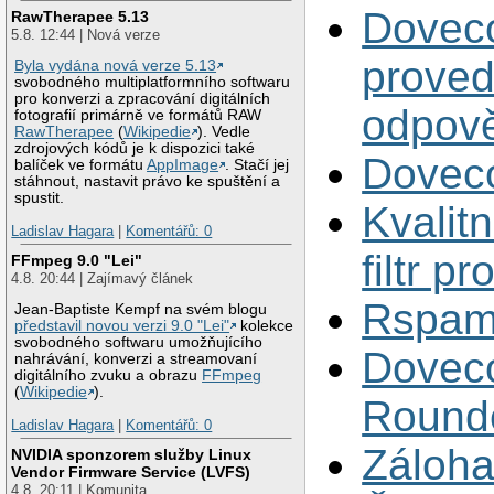
Dovecot
RawTherapee 5.13
5.8. 12:44 | Nová verze
proved
Byla vydána nová verze 5.13
svobodného multiplatformního softwaru
pro konverzi a zpracování digitálních
odpov
fotografií primárně ve formátů RAW
RawTherapee
(
Wikipedie
). Vedle
zdrojových kódů je k dispozici také
Doveco
balíček ve formátu
AppImage
. Stačí jej
stáhnout, nastavit právo ke spuštění a
spustit.
Kvalit
Ladislav Hagara
|
Komentářů: 0
filtr pr
FFmpeg 9.0 "Lei"
4.8. 20:44 | Zajímavý článek
Rspamd
Jean-Baptiste Kempf na svém blogu
představil novou verzi 9.0 "Lei"
kolekce
svobodného softwaru umožňujícího
Doveco
nahrávání, konverzi a streamovaní
digitálního zvuku a obrazu
FFmpeg
(
Wikipedie
).
Roundc
Ladislav Hagara
|
Komentářů: 0
Záloha
NVIDIA sponzorem služby Linux
Vendor Firmware Service (LVFS)
4.8. 20:11 | Komunita