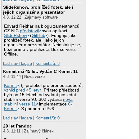
SlideRshow, prohlížeč fotek, ale i
jejich organizér a prezentátor
4.8. 12:22 | Zajímavý software
Edvard Rejthar na blogu zaměstnanců
CZ.NIC
představil
svou aplikaci
SlideRshow
(
GitHub
). Funguje jako
prohlížeč fotek, ale i jako jejich
organizér a prezentátor. Neinstaluje se,
běží přímo v prohlížeči. Bez serveru.
Offline.
Ladislav Hagara
|
Komentářů: 8
Kermit má 45 let. Vydán C-Kermit 11
4.8. 11:44 | Nová verze
Kermit
, tj. protokol pro přenos souborů,
vznikl před 45 lety
. Při této příležitosti
byla po 15 letech od vydání poslední
stabilní verze 9.0.302 vydána
nová
stabilní verze 11
implementace
C-
Kermit
. S podporou IPv6.
Ladislav Hagara
|
Komentářů: 0
20 let Pandoc
4.8. 11:11 | Zajímavý článek