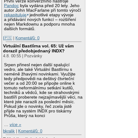
První verze konverzního nástroje
Pandoc
byla vydána před 20 lety. Jeho
autor John MacFarlane při tomto výročí
rekapituluje
jednotlivé etapy vývoje
a přidávání nových funkcí – rozšíření
nejen Markdownu a podporu mnoha
dalších formátů.
|🇵🇸
|
Komentářů: 0
Virtuální Bastlírna vol. 65: Už vám
dorazil předobjednaný INDX?
4.8. 00:55 | Pozvánky
Srpen přinesl nejen další spalující
vedro, ale také Virtuální Bastlírnu s
neméně žhavými novinkami. Využijte
tedy předpovědi na deštivý čtvrteční
večer a od 20:00 se připojte online k
tomuto neformálnímu setkání kutilů,
techniků a vědců, kde se strahovskými
bastlíři proberete nejzajímavější věci, na
které jste narazili za poslední měsíc.
Pokud jde o novinky, řeč zcela jistě
přijde na systém INDX pro tiskárny
Průša, který na konci
…
více »
bkralik
|
Komentářů: 0