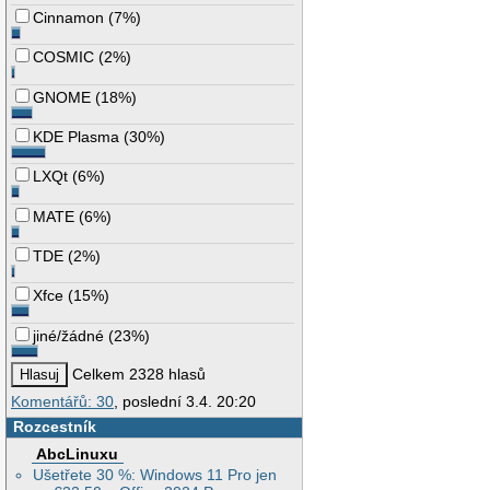
Cinnamon
(
7%
)
COSMIC
(
2%
)
GNOME
(
18%
)
KDE Plasma
(
30%
)
LXQt
(
6%
)
MATE
(
6%
)
TDE
(
2%
)
Xfce
(
15%
)
jiné/žádné
(
23%
)
Celkem 2328 hlasů
Komentářů: 30
, poslední 3.4. 20:20
Rozcestník
AbcLinuxu
Ušetřete 30 %: Windows 11 Pro jen