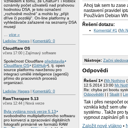
Vzhledem k tomu, že ChatGPT i Roblox
Ahoj tak sem tu zase 
oznámily počet uživatelů nad prahovou
hodnotou DSA, je toto označení
nastavení pravidel ip
„rozhodně možné“ a mohlo by „přijít
Používám Debian Whe
dříve či později“. On-line platformy a
vyhledávače zařazené na seznamy DSA
Řešení dotazu:
musejí
Komentář #1
(
Mr.N
…
více »
Ladislav Hagara
|
Komentářů: 0
Cloudflare OS
včera 17:00 | Zajímavý software
Nástroje:
Začni sledova
Společnost Cloudflare
představila
Cloudflare OS
(
GitHub
), tj. open
Odpovědi
source platformu navrženou pro
integraci umělé inteligence (agentů)
přímo do pracovních procesů
Řešení 1×
(
Mr.Nothing
(
organizací.
12.5.2014 13:00
Mr.Not
Re: chyba pri bootu sys
Ladislav Hagara
|
Komentářů: 0
Odpovědět
| |
Sbalit
|
Li
RawTherapee 5.13
Tak i přes nespočet 
včera 12:44 | Nová verze
vznikla když sem ufw o
Byla vydána nová verze 5.13
systému . Takže pro t
svobodného multiplatformního softwaru
vypnout zapínání při s
pro konverzi a zpracování digitálních
fotografií primárně ve formátů RAW
Založit nové vlákno
•