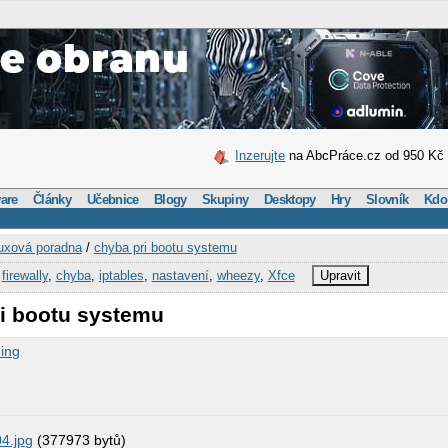
Inzerujte
na AbcPráce.cz od 950 Kč
are
Články
Učebnice
Blogy
Skupiny
Desktopy
Hry
Slovník
Kdo
uxová poradna
/
chyba pri bootu systemu
,
firewally
,
chyba
,
iptables
,
nastavení
,
wheezy
,
Xfce
Upravit
ri bootu systemu
ing
u
4.jpg
(377973 bytů)