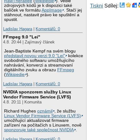
RawTherapee
(
Wikipedie
). Vedle
zdrojových kódů je k dispozici také
Tiskni
Sdílej:
balíček ve formátu
AppImage
. Stačí jej
stáhnout, nastavit právo ke spuštění a
spustit.
Ladislav Hagara
|
Komentářů: 0
FFmpeg 9.0 "Lei"
4.8. 20:44 | Zajímavý článek
Jean-Baptiste Kempf na svém blogu
představil novou verzi 9.0 "Lei"
kolekce
svobodného softwaru umožňujícího
nahrávání, konverzi a streamovaní
digitálního zvuku a obrazu
FFmpeg
(
Wikipedie
).
Ladislav Hagara
|
Komentářů: 0
NVIDIA sponzorem služby Linux
Vendor Firmware Service (LVFS)
4.8. 20:11 | Komunita
Richard Hughes
oznámil
, že službu
Linux Vendor Firmware Service (LVFS)
umožňující aktualizovat firmware
zařízení na počítačích s Linuxem, nově
sponzoruje také společnost NVIDIA
.
Ladislav Hagara
|
Komentářů: 0