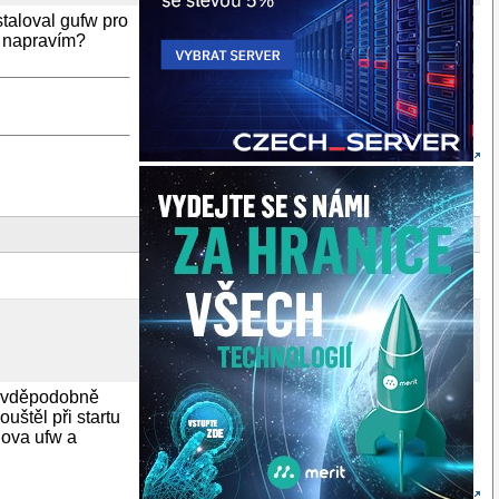
staloval gufw pro
o napravím?
ravděpodobně
uštěl při startu
nova ufw a