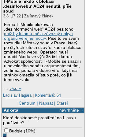
T-Mobile nikdo k blokaci
‚dezinfowebu‘ AC24 nenutil, píše
soud
3.8. 17:22 | Zajímavý článek
Firma T-Mobile blokovala
„dezinformační web“ AC24 bez toho,
aniž by k tomu měla závazný pokyn
orgánů veřejné moci
. Píše to ve svém
rozsudku Městský soud v Praze, který
po čtyřech letech uzavřel kauzu blokace
zmíněného webu. Operátor musí
uhradit škodu ve výši 35 tisíc korun.
Advokát společnosti T-Mobile se snažil i
u odvolacího senátu argumentovat tím,
že firma jednala v dobré víře, když na
stránky omezila přístup poté, co ji k
tomu vyzvalo
…
více »
Ladislav Hagara
|
Komentářů: 64
Centrum
|
Napsat
|
Starší
Anketa
navrhněte »
Které desktopové prostředí na Linuxu
používáte?
Budgie
(
10%
)