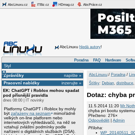
AbcLinuxu.cz
ITBiz.cz
HDmag.cz
AbcPráce.cz
AbcLinuxu
hledá autory
!
Poradna
FAQ
Hardware
Softw
Styl
×
AbcLinuxu
:/
Poradna
/
Lin
Zprávičky
napište »
Pracovní nabídky
inzerujte »
Štítky
:
Debian
,
distribuce
EK: ChatGPT i Roblox mohou spadat
Dotaz: chyba p
pod přísnější pravidla
dnes 08:00 | IT novinky
11.5.2014 11:20
Mr.Noth
Platformy ChatGPT i Roblox by mohly
chyba pri bootu system
být
zařazeny na seznam
mimořádně
Přečteno: 276×
velkých on-line platforem nebo
Odpovědět
|
Admin
internetových vyhledávačů, na něž se
vztahují zvláštní podmínky podle
Příloha:
nařízení o digitálních službách (DSA).
WP_20140511_00