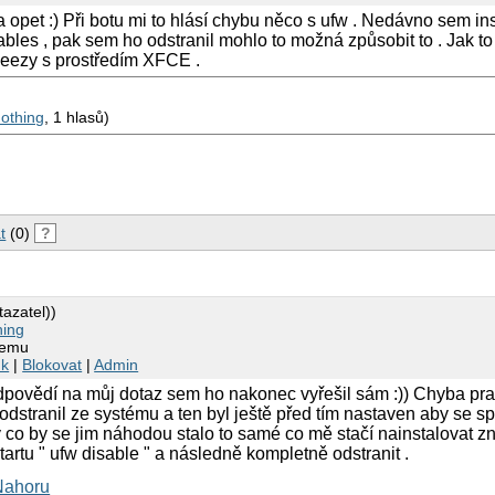
a opet :) Při botu mi to hlásí chybu něco s ufw . Nedávno sem in
tables , pak sem ho odstranil mohlo to možná způsobit to . Jak t
ezy s prostředím XFCE .
othing
, 1 hlasů)
t
(0)
?
tazatel))
hing
temu
nk
|
Blokovat
|
Admin
odpovědí na můj dotaz sem ho nakonec vyřešil sám :)) Chyba p
dstranil ze systému a ten byl ještě před tím nastaven aby se spo
y co by se jim náhodou stalo to samé co mě stačí nainstalovat z
tartu " ufw disable " a následně kompletně odstranit .
Nahoru