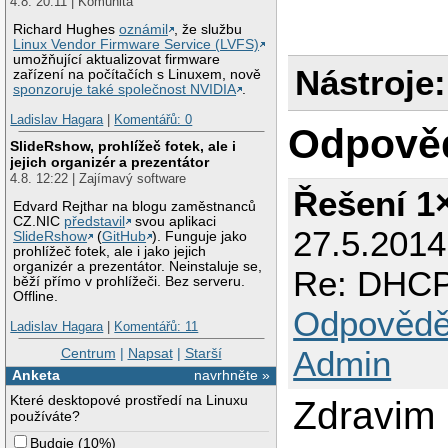
4.8. 20:11 | Komunita
Richard Hughes
oznámil
, že službu
Linux Vendor Firmware Service (LVFS)
umožňující aktualizovat firmware
Nástroje:
zařízení na počítačích s Linuxem, nově
sponzoruje také společnost NVIDIA
.
Ladislav Hagara
|
Komentářů: 0
Odpově
SlideRshow, prohlížeč fotek, ale i
jejich organizér a prezentátor
4.8. 12:22 | Zajímavý software
Řešení 1
Edvard Rejthar na blogu zaměstnanců
CZ.NIC
představil
svou aplikaci
27.5.201
SlideRshow
(
GitHub
). Funguje jako
prohlížeč fotek, ale i jako jejich
organizér a prezentátor. Neinstaluje se,
Re: DHCP
běží přímo v prohlížeči. Bez serveru.
Offline.
Odpovědě
Ladislav Hagara
|
Komentářů: 11
Admin
Centrum
|
Napsat
|
Starší
Anketa
navrhněte »
Které desktopové prostředí na Linuxu
Zdravim
používáte?
Budgie
(
10%
)