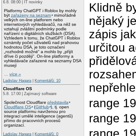
6.8. 08:00 | IT novinky
Klidně by
Platformy ChatGPT i Roblox by mohly
být
zařazeny na seznam
mimořádně
nějaký 
velkých on-line platforem nebo
internetových vyhledávačů, na něž se
vztahují zvláštní podmínky podle
zápis jak
nařízení o digitálních službách (DSA).
Vzhledem k tomu, že ChatGPT i Roblox
oznámily počet uživatelů nad prahovou
určitou 
hodnotou DSA, je toto označení
„rozhodně možné“ a mohlo by „přijít
dříve či později“. On-line platformy a
přidělov
vyhledávače zařazené na seznamy DSA
musejí
rozsahem
…
více »
Ladislav Hagara
|
Komentářů: 10
nepřehle
Cloudflare OS
5.8. 17:00 | Zajímavý software
range 19
Společnost Cloudflare
představila
Cloudflare OS
(
GitHub
), tj. open
source platformu navrženou pro
range 19
integraci umělé inteligence (agentů)
přímo do pracovních procesů
organizací.
range 19
Ladislav Hagara
|
Komentářů: 0