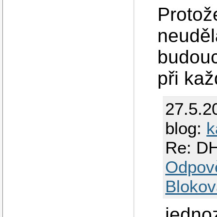
Protože
neuděl
budouc
při ka
27.5.2
blog:
k
Re: DH
Odpov
Blokov
jedno