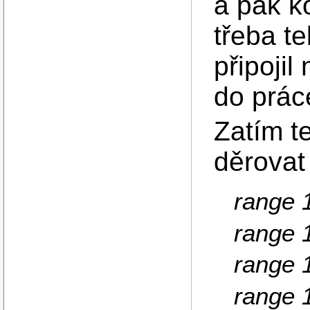
a pak k
třeba t
připojil
do prác
Zatím t
děrovat
range 
range 
range 
range 