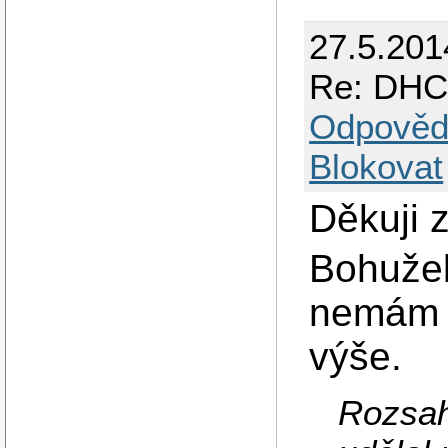
27.5.201
Re: DHCP
Odpověd
Blokovat
Děkuji 
Bohužel
nemám k
výše.
Rozsah