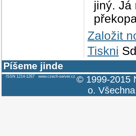
jiný. Já
překopa
Založit 
Tiskni
Sd
Píšeme jinde
ISSN 1214-1267
www.czech-server.cz
© 1999-2015
o.
Všechna 