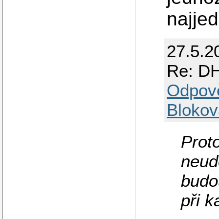
najje
27.5.2
Re: DH
Odpov
Blokov
Proto
neudě
budo
při 