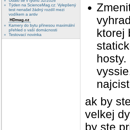
Událo se v týdnu 32/2026
Zmenit
Týden na ScienceMag.cz: Vylepšený
test nenašel žádný rozdíl mezi
vodíkem a antiv
vyhrad
HDmag.cz
Kamery do bytu přinesou maximální
ktorej
přehled o vaší domácnosti
Testovací novinka
static
hosty.
vyssie
najcist
ak by ste
velkej d
by ste pr