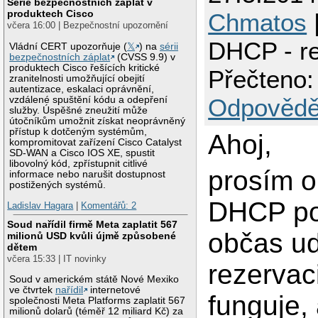
Série bezpečnostních záplat v
produktech Cisco
Chmatos
|
včera 16:00 | Bezpečnostní upozornění
DHCP - r
Vládní CERT upozorňuje (
𝕏
) na
sérii
bezpečnostních záplat
(CVSS 9.9) v
produktech Cisco řešících kritické
Přečteno:
zranitelnosti umožňující obejití
autentizace, eskalaci oprávnění,
Odpovědě
vzdálené spuštění kódu a odepření
služby. Úspěšné zneužití může
útočníkům umožnit získat neoprávněný
přístup k dotčeným systémům,
Ahoj,
kompromitovat zařízení Cisco Catalyst
SD-WAN a Cisco IOS XE, spustit
libovolný kód, zpřístupnit citlivé
prosím o
informace nebo narušit dostupnost
postižených systémů.
DHCP po
Ladislav Hagara
|
Komentářů: 2
Soud nařídil firmě Meta zaplatit 567
občas ud
milionů USD kvůli újmě způsobené
dětem
včera 15:33 | IT novinky
rezervac
Soud v americkém státě Nové Mexiko
ve čtvrtek
nařídil
internetové
funguje,
společnosti Meta Platforms zaplatit 567
milionů dolarů (téměř 12 miliard Kč) za