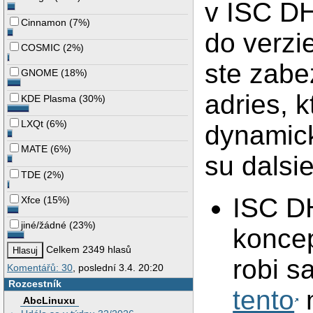
v ISC DH
Cinnamon
(
7%
)
do verzi
COSMIC
(
2%
)
ste zabez
GNOME
(
18%
)
adries, k
KDE Plasma
(
30%
)
LXQt
(
6%
)
dynamick
MATE
(
6%
)
su dalsi
TDE
(
2%
)
ISC DH
Xfce
(
15%
)
jiné/žádné
(
23%
)
koncep
Celkem 2349 hlasů
robi s
Komentářů: 30
, poslední 3.4. 20:20
Rozcestník
tento
m
AbcLinuxu