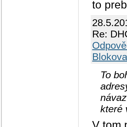
to preb
28.5.20
Re: DHC
Odpově
Blokova
To bo
adres
návazn
které 
V tom 