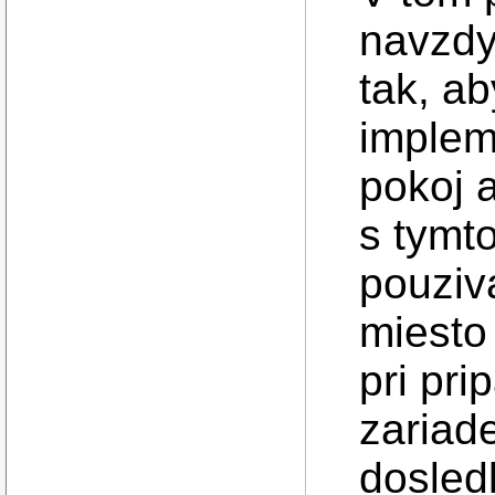
navzdy
tak, ab
implem
pokoj 
s tymt
pouziv
miesto
pri pr
zariad
dosled