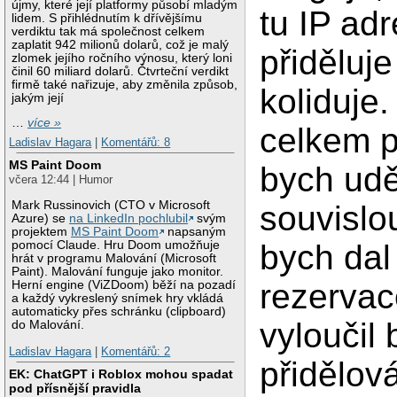
újmy, které její platformy působí mladým
tu IP ad
lidem. S přihlédnutím k dřívějšímu
verdiktu tak má společnost celkem
zaplatit 942 milionů dolarů, což je malý
přiděluje
zlomek jejího ročního výnosu, který loni
činil 60 miliard dolarů. Čtvrteční verdikt
firmě také nařizuje, aby změnila způsob,
koliduje
jakým její
…
více »
celkem p
Ladislav Hagara
|
Komentářů: 8
MS Paint Doom
bych udě
včera 12:44 | Humor
Mark Russinovich (CTO v Microsoft
souvislo
Azure) se
na LinkedIn pochlubil
svým
projektem
MS Paint Doom
napsaným
bych dal
pomocí Claude. Hru Doom umožňuje
hrát v programu Malování (Microsoft
Paint). Malování funguje jako monitor.
rezervac
Herní engine (ViZDoom) běží na pozadí
a každý vykreslený snímek hry vkládá
automaticky přes schránku (clipboard)
vyloučil 
do Malování.
Ladislav Hagara
|
Komentářů: 2
přidělov
EK: ChatGPT i Roblox mohou spadat
pod přísnější pravidla