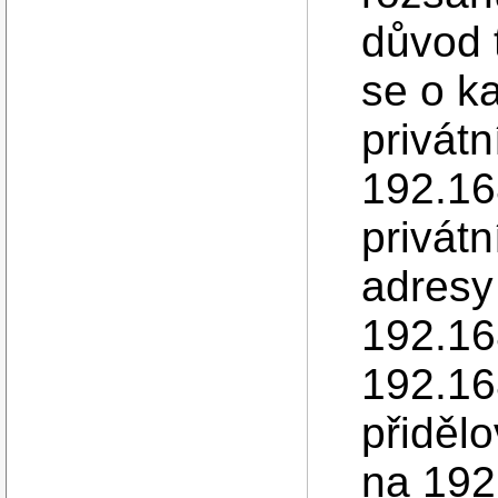
důvod t
se o k
privát
192.16
privát
adresy 
192.168
192.16
přiděl
na 192