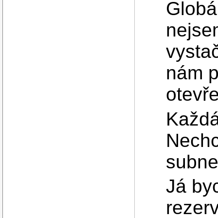
Globál
nejse
vystač
nám př
otevř
Každá
Nechc
subne
Já byc
rezerv