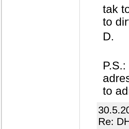
tak t
to di
D.
P.S.:
adres
to a
30.5.2
Re: DH