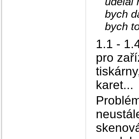
udělal
bych da
bych t
1.1 - 1
pro zaří
tiskárny
karet...
Problém
neustál
skenová