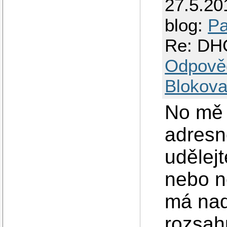
27.5.20
blog:
Pa
Re: DHC
Odpově
Blokova
No mě 
adresn
udělejt
nebo ne
má nad 
rozsah