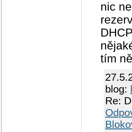
nic ne
rezer
DHCP 
nějak
tím n
27.5.
blog:
Re: D
Odpo
Bloko