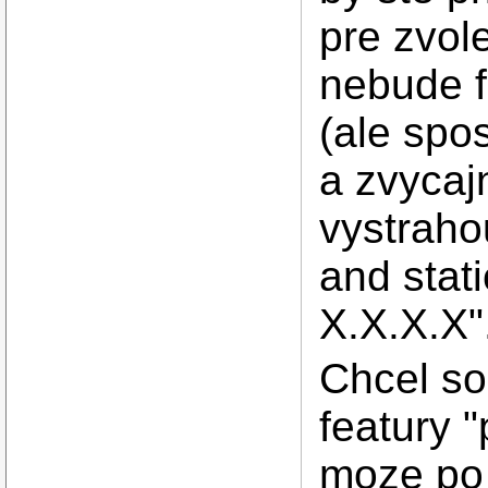
pre zvol
nebude f
(ale spos
a zvycaj
vystraho
and stati
X.X.X.X"
Chcel so
featury 
moze po 