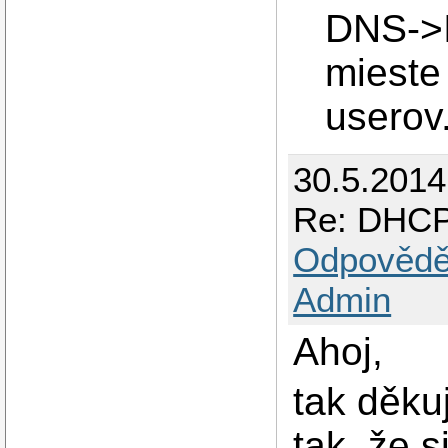
DNS->I
mieste
userov
30.5.201
Re: DHCP
Odpovědě
Admin
Ahoj,
tak děku
tak, že 