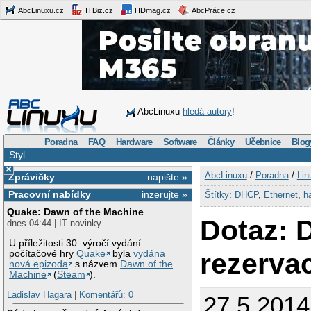
AbcLinuxu.cz
ITBiz.cz
HDmag.cz
AbcPráce.cz
AbcLinuxu
hledá autory
!
Poradna
FAQ
Hardware
Software
Články
Učebnice
Blog
Styl
×
AbcLinuxu
:/
Poradna
/
Lin
Zprávičky
napište »
Pracovní nabídky
inzerujte »
Štítky
:
DHCP
,
Ethernet
,
h
Quake: Dawn of the Machine
Dotaz: 
dnes 04:44 | IT novinky
U příležitosti 30. výročí vydání
rezerva
počítačové hry
Quake
byla
vydána
nová epizoda
s názvem
Dawn of the
Machine
(
Steam
).
Ladislav Hagara
|
Komentářů: 0
27.5.2014