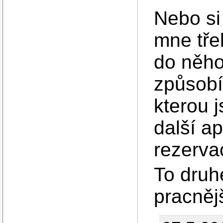
Nebo si
mne tře
do něho
způsobí
kterou 
další ap
rezerva
To druhé
pracněj