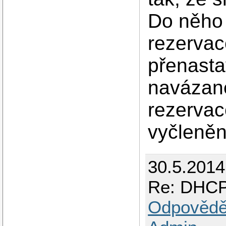
Do něho
rezervac
přenasta
navázané
rezervac
vyčleněn
30.5.201
Re: DHCP
Odpovědě