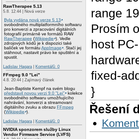
RawTherapee 5.13
range 19
5.8. 12:44 | Nová verze
Byla vydána nová verze 5.13
Prosím o 
svobodného multiplatformního softwaru
pro konverzi a zpracování digitálních
fotografií primárně ve formátů RAW
RawTherapee
(
Wikipedie
). Vedle
host PC-
zdrojových kódů je k dispozici také
balíček ve formátu
AppImage
. Stačí jej
stáhnout, nastavit právo ke spuštění a
hardware
spustit.
Ladislav Hagara
|
Komentářů: 0
fixed-ad
FFmpeg 9.0 "Lei"
4.8. 20:44 | Zajímavý článek
}
Jean-Baptiste Kempf na svém blogu
představil novou verzi 9.0 "Lei"
kolekce
svobodného softwaru umožňujícího
nahrávání, konverzi a streamovaní
Řešení 
digitálního zvuku a obrazu
FFmpeg
(
Wikipedie
).
Koment
Ladislav Hagara
|
Komentářů: 0
NVIDIA sponzorem služby Linux
Vendor Firmware Service (LVFS)