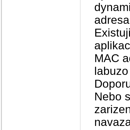
dynami
adresa
Existu
aplika
MAC ad
labuzo
Doporu
Nebo s
zarizen
navaza