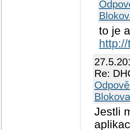
Odpov
Blokov
to je 
http:/
27.5.20
Re: DHC
Odpově
Blokova
Jestli 
aplika