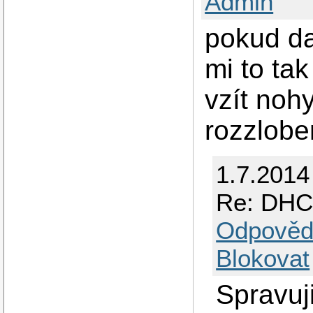
Admin
pokud da
mi to tak
vzít noh
rozzlobe
1.7.2014
Re: DHCP
Odpověd
Blokovat
Spravuj