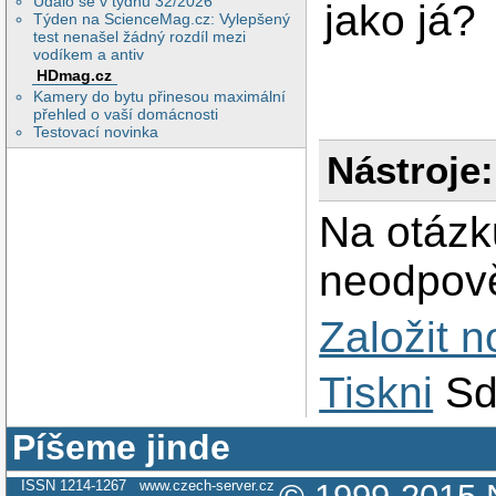
Událo se v týdnu 32/2026
jako já?
Týden na ScienceMag.cz: Vylepšený
test nenašel žádný rozdíl mezi
vodíkem a antiv
HDmag.cz
Kamery do bytu přinesou maximální
přehled o vaší domácnosti
Testovací novinka
Nástroje:
Na otázk
neodpově
Založit 
Tiskni
Sd
Píšeme jinde
ISSN 1214-1267
www.czech-server.cz