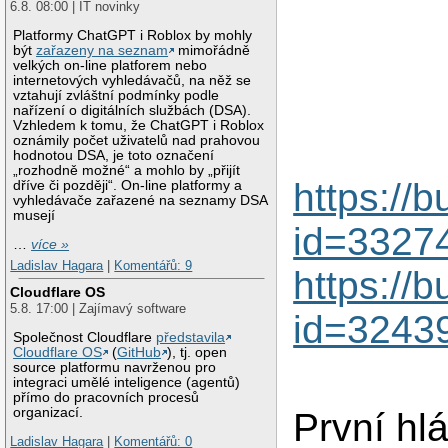
6.8. 08:00 | IT novinky
Platformy ChatGPT i Roblox by mohly
být
zařazeny na seznam
mimořádně
velkých on-line platforem nebo
internetových vyhledávačů, na něž se
vztahují zvláštní podmínky podle
nařízení o digitálních službách (DSA).
Vzhledem k tomu, že ChatGPT i Roblox
oznámily počet uživatelů nad prahovou
hodnotou DSA, je toto označení
„rozhodně možné“ a mohlo by „přijít
https://
dříve či později“. On-line platformy a
vyhledávače zařazené na seznamy DSA
musejí
id=3327
…
více »
Ladislav Hagara
|
Komentářů: 9
https://
Cloudflare OS
5.8. 17:00 | Zajímavý software
id=3243
Společnost Cloudflare
představila
Cloudflare OS
(
GitHub
), tj. open
source platformu navrženou pro
integraci umělé inteligence (agentů)
přímo do pracovních procesů
organizací.
První hl
Ladislav Hagara
|
Komentářů: 0