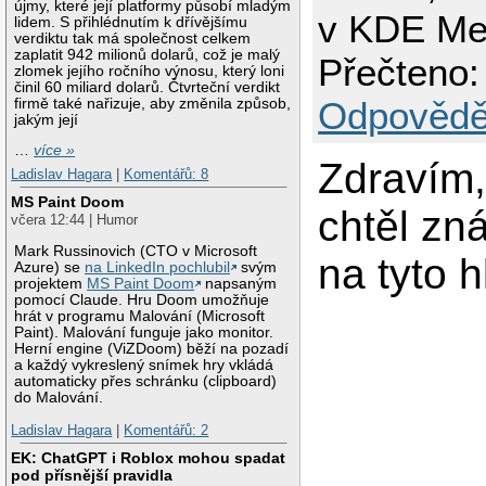
újmy, které její platformy působí mladým
v KDE Me
lidem. S přihlédnutím k dřívějšímu
verdiktu tak má společnost celkem
zaplatit 942 milionů dolarů, což je malý
Přečteno:
zlomek jejího ročního výnosu, který loni
činil 60 miliard dolarů. Čtvrteční verdikt
Odpovědě
firmě také nařizuje, aby změnila způsob,
jakým její
…
více »
Zdravím
Ladislav Hagara
|
Komentářů: 8
MS Paint Doom
chtěl zn
včera 12:44 | Humor
Mark Russinovich (CTO v Microsoft
na tyto h
Azure) se
na LinkedIn pochlubil
svým
projektem
MS Paint Doom
napsaným
pomocí Claude. Hru Doom umožňuje
hrát v programu Malování (Microsoft
Paint). Malování funguje jako monitor.
Herní engine (ViZDoom) běží na pozadí
a každý vykreslený snímek hry vkládá
automaticky přes schránku (clipboard)
do Malování.
Ladislav Hagara
|
Komentářů: 2
EK: ChatGPT i Roblox mohou spadat
pod přísnější pravidla