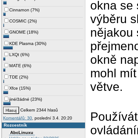
okna se 
Cinnamon
(
7%
)
výběru s
COSMIC
(
2%
)
nějakou 
GNOME
(
18%
)
přejmeno
KDE Plasma
(
30%
)
LXQt
(
6%
)
okně nap
MATE
(
6%
)
mohl mít
TDE
(
2%
)
větve.
Xfce
(
15%
)
jiné/žádné
(
23%
)
Celkem 2344 hlasů
Používát
Komentářů: 30
, poslední 3.4. 20:20
Rozcestník
ovládání
AbcLinuxu