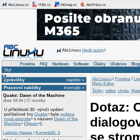
AbcLinuxu.cz
ITBiz.cz
HDmag.cz
AbcPráce.cz
AbcLinuxu
hledá autory
!
Poradna
FAQ
Hardware
Software
Články
Učebnice
Blog
Styl
×
AbcLinuxu
:/
Poradna
/
Lin
Zprávičky
napište »
Menu Editor
Pracovní nabídky
inzerujte »
Štítky
:
editor
,
chyba
,
Mat
Quake: Dawn of the Machine
dnes 04:44 | IT novinky
Dotaz: 
U příležitosti 30. výročí vydání
počítačové hry
Quake
byla
vydána
dialogo
nová epizoda
s názvem
Dawn of the
Machine
(
Steam
).
se str
Ladislav Hagara
|
Komentářů: 0