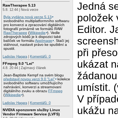
Jedná se
RawTherapee 5.13
5.8. 12:44 | Nová verze
položek 
Byla vydána nová verze 5.13
svobodného multiplatformního softwaru
pro konverzi a zpracování digitálních
Editor. 
fotografií primárně ve formátů RAW
RawTherapee
(
Wikipedie
). Vedle
zdrojových kódů je k dispozici také
screensh
balíček ve formátu
AppImage
. Stačí jej
stáhnout, nastavit právo ke spuštění a
spustit.
při přes
Ladislav Hagara
|
Komentářů: 0
ukázat n
FFmpeg 9.0 "Lei"
4.8. 20:44 | Zajímavý článek
žádanou 
Jean-Baptiste Kempf na svém blogu
představil novou verzi 9.0 "Lei"
kolekce
svobodného softwaru umožňujícího
umístit. 
nahrávání, konverzi a streamovaní
digitálního zvuku a obrazu
FFmpeg
(
Wikipedie
).
V případ
Ladislav Hagara
|
Komentářů: 0
ukážu na
NVIDIA sponzorem služby Linux
Vendor Firmware Service (LVFS)