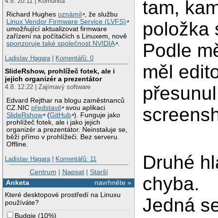
4.8. 20:11 | Komunita
tam, kam
Richard Hughes
oznámil
, že službu
Linux Vendor Firmware Service (LVFS)
položka 
umožňující aktualizovat firmware
zařízení na počítačích s Linuxem, nově
Podle mě
sponzoruje také společnost NVIDIA
.
Ladislav Hagara
|
Komentářů: 0
měl edit
SlideRshow, prohlížeč fotek, ale i
jejich organizér a prezentátor
přesunul
4.8. 12:22 | Zajímavý software
Edvard Rejthar na blogu zaměstnanců
screensh
CZ.NIC
představil
svou aplikaci
SlideRshow
(
GitHub
). Funguje jako
prohlížeč fotek, ale i jako jejich
organizér a prezentátor. Neinstaluje se,
běží přímo v prohlížeči. Bez serveru.
Offline.
Druhé hl
Ladislav Hagara
|
Komentářů: 11
Centrum
|
Napsat
|
Starší
chyba.
Anketa
navrhněte »
Které desktopové prostředí na Linuxu
Jedná se
používáte?
Budgie
(
10%
)