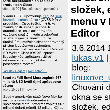
Série bezpečnostních záplat v
produktech Cisco
složek, 
včera 16:00 | Bezpečnostní upozornění
Vládní CERT upozorňuje (
𝕏
) na
sérii
menu v
bezpečnostních záplat
(CVSS 9.9) v
produktech Cisco řešících kritické
zranitelnosti umožňující obejití
Editor
autentizace, eskalaci oprávnění,
vzdálené spuštění kódu a odepření
služby. Úspěšné zneužití může
útočníkům umožnit získat neoprávněný
3.6.2014 
přístup k dotčeným systémům,
kompromitovat zařízení Cisco Catalyst
SD-WAN a Cisco IOS XE, spustit
lukas.v1
|
libovolný kód, zpřístupnit citlivé
informace nebo narušit dostupnost
postižených systémů.
blog:
Ladislav Hagara
|
Komentářů: 2
linuxove_
Soud nařídil firmě Meta zaplatit 567
milionů USD kvůli újmě způsobené
Chování d
dětem
včera 15:33 | IT novinky
okna se 
Soud v americkém státě Nové Mexiko
ve čtvrtek
nařídil
internetové
složek, e
společnosti Meta Platforms zaplatit 567
milionů dolarů (téměř 12 miliard Kč) za