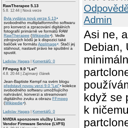
Odpovědě
RawTherapee 5.13
5.8. 12:44 | Nová verze
Admin
Byla vydána nová verze 5.13
svobodného multiplatformního softwaru
pro konverzi a zpracování digitálních
Asi ne, 
fotografií primárně ve formátů RAW
RawTherapee
(
Wikipedie
). Vedle
zdrojových kódů je k dispozici také
Debian, 
balíček ve formátu
AppImage
. Stačí jej
stáhnout, nastavit právo ke spuštění a
spustit.
minimáln
Ladislav Hagara
|
Komentářů: 0
partclone
FFmpeg 9.0 "Lei"
4.8. 20:44 | Zajímavý článek
používám
Jean-Baptiste Kempf na svém blogu
představil novou verzi 9.0 "Lei"
kolekce
svobodného softwaru umožňujícího
když se 
nahrávání, konverzi a streamovaní
digitálního zvuku a obrazu
FFmpeg
(
Wikipedie
).
k ničemu
Ladislav Hagara
|
Komentářů: 0
partclon
NVIDIA sponzorem služby Linux
Vendor Firmware Service (LVFS)