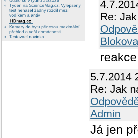
Událo se v týdnu 32/2026
4.7.201
Týden na ScienceMag.cz: Vylepšený
test nenašel žádný rozdíl mezi
Re: Jak 
vodíkem a antiv
HDmag.cz
Odpově
Kamery do bytu přinesou maximální
přehled o vaší domácnosti
Testovací novinka
Blokova
reakce 
5.7.2014 
Re: Jak na
Odpovědě
Admin
Já jen p