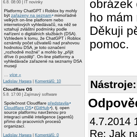
obrázek 
6.8. 08:00 | IT novinky
Platformy ChatGPT i Roblox by mohly
ho mám r
být
zařazeny na seznam
mimořádně
velkých on-line platforem nebo
internetových vyhledávačů, na něž se
Děkuji p
vztahují zvláštní podmínky podle
nařízení o digitálních službách (DSA).
Vzhledem k tomu, že ChatGPT i Roblox
pomoc.
oznámily počet uživatelů nad prahovou
hodnotou DSA, je toto označení
„rozhodně možné“ a mohlo by „přijít
dříve či později“. On-line platformy a
vyhledávače zařazené na seznamy DSA
musejí
…
více »
Nástroje:
Ladislav Hagara
|
Komentářů: 10
Cloudflare OS
5.8. 17:00 | Zajímavý software
Odpově
Společnost Cloudflare
představila
Cloudflare OS
(
GitHub
), tj. open
source platformu navrženou pro
integraci umělé inteligence (agentů)
4.7.2014 
přímo do pracovních procesů
organizací.
Re: Jak na
Ladislav Hagara
|
Komentářů: 0