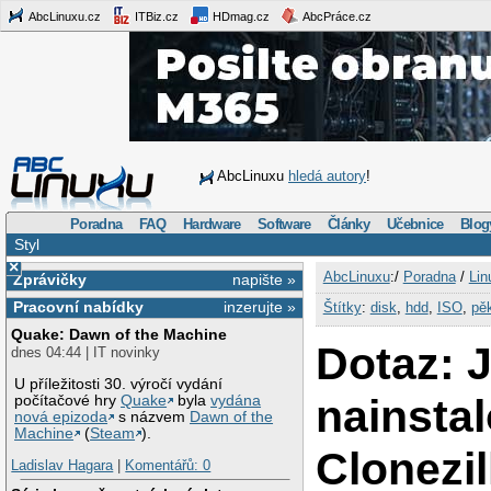
AbcLinuxu.cz
ITBiz.cz
HDmag.cz
AbcPráce.cz
AbcLinuxu
hledá autory
!
Poradna
FAQ
Hardware
Software
Články
Učebnice
Blog
Styl
×
AbcLinuxu
:/
Poradna
/
Lin
Zprávičky
napište »
Pracovní nabídky
inzerujte »
Štítky
:
disk
,
hdd
,
ISO
,
pě
Quake: Dawn of the Machine
Dotaz: 
dnes 04:44 | IT novinky
U příležitosti 30. výročí vydání
nainsta
počítačové hry
Quake
byla
vydána
nová epizoda
s názvem
Dawn of the
Machine
(
Steam
).
Clonezil
Ladislav Hagara
|
Komentářů: 0