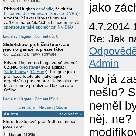
4.8. 20:11 | Komunita
jako zác
Richard Hughes
oznámil
, že službu
Linux Vendor Firmware Service (LVFS)
umožňující aktualizovat firmware
zařízení na počítačích s Linuxem, nově
4.7.2014 
sponzoruje také společnost NVIDIA
.
Re: Jak na
Ladislav Hagara
|
Komentářů: 0
SlideRshow, prohlížeč fotek, ale i
Odpovědě
jejich organizér a prezentátor
4.8. 12:22 | Zajímavý software
Admin
Edvard Rejthar na blogu zaměstnanců
CZ.NIC
představil
svou aplikaci
SlideRshow
(
GitHub
). Funguje jako
No já za
prohlížeč fotek, ale i jako jejich
organizér a prezentátor. Neinstaluje se,
běží přímo v prohlížeči. Bez serveru.
nešlo? S
Offline.
Ladislav Hagara
|
Komentářů: 11
neměl by
Centrum
|
Napsat
|
Starší
Anketa
navrhněte »
něj, ne?
Které desktopové prostředí na Linuxu
používáte?
modifiko
Budgie
(
10%
)