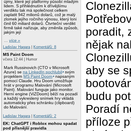
újmy, které její platformy působí mladým
Clonezill
lidem. S přihlédnutím k dřívějšímu
verdiktu tak má společnost celkem
Potřebov
zaplatit 942 milionů dolarů, což je malý
zlomek jejího ročního výnosu, který loni
činil 60 miliard dolarů. Čtvrteční verdikt
poradit, 
firmě také nařizuje, aby změnila způsob,
jakým její
nějak na
…
více »
Ladislav Hagara
|
Komentářů: 8
Clonezil
MS Paint Doom
včera 12:44 | Humor
aby se sp
Mark Russinovich (CTO v Microsoft
Azure) se
na LinkedIn pochlubil
svým
projektem
MS Paint Doom
napsaným
bootován
pomocí Claude. Hru Doom umožňuje
hrát v programu Malování (Microsoft
Paint). Malování funguje jako monitor.
budu pot
Herní engine (ViZDoom) běží na pozadí
a každý vykreslený snímek hry vkládá
automaticky přes schránku (clipboard)
Poradí 
do Malování.
Ladislav Hagara
|
Komentářů: 2
příloze 
EK: ChatGPT i Roblox mohou spadat
pod přísnější pravidla