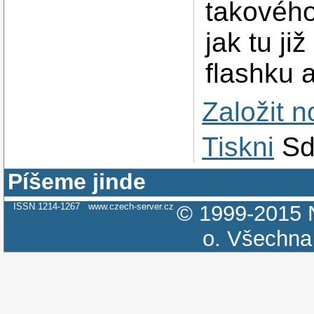
takového
jak tu ji
flashku 
Založit 
Tiskni
Sd
Píšeme jinde
ISSN 1214-1267
www.czech-server.cz
© 1999-2015
o.
Všechna 