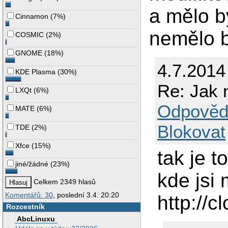
a mělo b
Cinnamon
(
7%
)
nemělo b
COSMIC
(
2%
)
GNOME
(
18%
)
4.7.2014
KDE Plasma
(
30%
)
Re: Jak n
LXQt
(
6%
)
Odpověd
MATE
(
6%
)
Blokovat
TDE
(
2%
)
Xfce
(
15%
)
tak je t
jiné/žádné
(
23%
)
kde jsi 
Celkem 2349 hlasů
Komentářů: 30
, poslední 3.4. 20:20
http://c
Rozcestník
AbcLinuxu