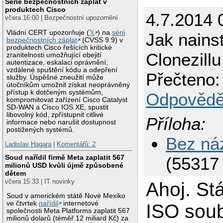
Série bezpečnostních záplat v
produktech Cisco
4.7.2014 
včera 16:00 | Bezpečnostní upozornění
Vládní CERT upozorňuje (
𝕏
) na
sérii
Jak nains
bezpečnostních záplat
(CVSS 9.9) v
produktech Cisco řešících kritické
Clonezillu
zranitelnosti umožňující obejití
autentizace, eskalaci oprávnění,
vzdálené spuštění kódu a odepření
Přečteno:
služby. Úspěšné zneužití může
útočníkům umožnit získat neoprávněný
přístup k dotčeným systémům,
Odpovědě
kompromitovat zařízení Cisco Catalyst
SD-WAN a Cisco IOS XE, spustit
libovolný kód, zpřístupnit citlivé
Příloha:
informace nebo narušit dostupnost
postižených systémů.
Bez ná
Ladislav Hagara
|
Komentářů: 2
Soud nařídil firmě Meta zaplatit 567
(55317 
milionů USD kvůli újmě způsobené
dětem
včera 15:33 | IT novinky
Ahoj. Stá
Soud v americkém státě Nové Mexiko
ve čtvrtek
nařídil
internetové
ISO sou
společnosti Meta Platforms zaplatit 567
milionů dolarů (téměř 12 miliard Kč) za