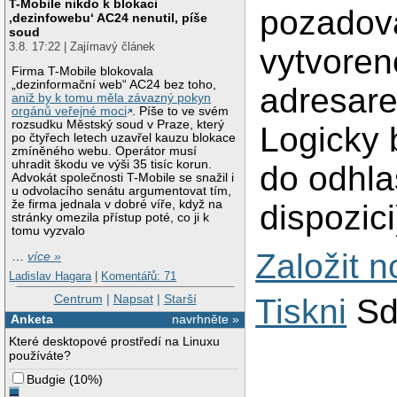
T-Mobile nikdo k blokaci
pozadov
‚dezinfowebu‘ AC24 nenutil, píše
soud
3.8. 17:22 | Zajímavý článek
vytvoren
Firma T-Mobile blokovala
„dezinformační web“ AC24 bez toho,
adresare
aniž by k tomu měla závazný pokyn
orgánů veřejné moci
. Píše to ve svém
rozsudku Městský soud v Praze, který
Logicky 
po čtyřech letech uzavřel kauzu blokace
zmíněného webu. Operátor musí
uhradit škodu ve výši 35 tisíc korun.
do odhla
Advokát společnosti T-Mobile se snažil i
u odvolacího senátu argumentovat tím,
že firma jednala v dobré víře, když na
dispozici
stránky omezila přístup poté, co ji k
tomu vyzvalo
Založit 
…
více »
Ladislav Hagara
|
Komentářů: 71
Centrum
|
Napsat
|
Starší
Tiskni
Sd
Anketa
navrhněte »
Které desktopové prostředí na Linuxu
používáte?
Budgie
(
10%
)