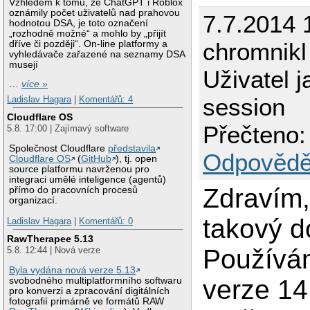
Vzhledem k tomu, že ChatGPT i Roblox
oznámily počet uživatelů nad prahovou
7.7.2014 
hodnotou DSA, je toto označení
„rozhodně možné“ a mohlo by „přijít
chromnikl
dříve či později“. On-line platformy a
vyhledávače zařazené na seznamy DSA
musejí
Uživatel 
…
více »
session
Ladislav Hagara
|
Komentářů: 4
Cloudflare OS
Přečteno:
5.8. 17:00 | Zajímavý software
Společnost Cloudflare
představila
Odpovědě
Cloudflare OS
(
GitHub
), tj. open
source platformu navrženou pro
integraci umělé inteligence (agentů)
Zdravím
přímo do pracovních procesů
organizací.
takový d
Ladislav Hagara
|
Komentářů: 0
RawTherapee 5.13
Používá
5.8. 12:44 | Nová verze
Byla vydána nová verze 5.13
verze 14
svobodného multiplatformního softwaru
pro konverzi a zpracování digitálních
fotografií primárně ve formátů RAW