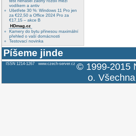
test nenašel žádný rozdíl mezi
vodíkem a antiv
Ušetřete 30 %: Windows 11 Pro jen
za €22,50 a Office 2024 Pro za
€17,15 – akce B
HDmag.cz
Kamery do bytu přinesou maximální
přehled o vaší domácnosti
Testovací novinka
Píšeme jinde
ISSN 1214-1267
www.czech-server.cz
© 1999-2015
o.
Všechna 