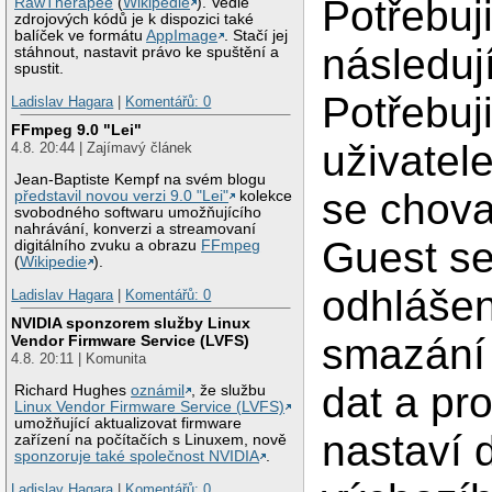
Potřebuji
RawTherapee
(
Wikipedie
). Vedle
zdrojových kódů je k dispozici také
balíček ve formátu
AppImage
. Stačí jej
následuj
stáhnout, nastavit právo ke spuštění a
spustit.
Potřebuji
Ladislav Hagara
|
Komentářů: 0
FFmpeg 9.0 "Lei"
uživatele
4.8. 20:44 | Zajímavý článek
Jean-Baptiste Kempf na svém blogu
se chova
představil novou verzi 9.0 "Lei"
kolekce
svobodného softwaru umožňujícího
nahrávání, konverzi a streamovaní
Guest se
digitálního zvuku a obrazu
FFmpeg
(
Wikipedie
).
odhlášen
Ladislav Hagara
|
Komentářů: 0
NVIDIA sponzorem služby Linux
smazání 
Vendor Firmware Service (LVFS)
4.8. 20:11 | Komunita
dat a pro
Richard Hughes
oznámil
, že službu
Linux Vendor Firmware Service (LVFS)
umožňující aktualizovat firmware
nastaví 
zařízení na počítačích s Linuxem, nově
sponzoruje také společnost NVIDIA
.
Ladislav Hagara
|
Komentářů: 0