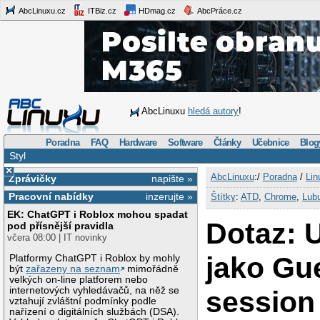
AbcLinuxu.cz
ITBiz.cz
HDmag.cz
AbcPráce.cz
AbcLinuxu
hledá autory
!
Poradna
FAQ
Hardware
Software
Články
Učebnice
Blog
Styl
×
AbcLinuxu
:/
Poradna
/
Lin
Zprávičky
napište »
Pracovní nabídky
inzerujte »
Štítky
:
ATD
,
Chrome
,
Lub
EK: ChatGPT i Roblox mohou spadat
Dotaz: U
pod přísnější pravidla
včera 08:00 | IT novinky
jako Gu
Platformy ChatGPT i Roblox by mohly
být
zařazeny na seznam
mimořádně
velkých on-line platforem nebo
internetových vyhledávačů, na něž se
session
vztahují zvláštní podmínky podle
nařízení o digitálních službách (DSA).