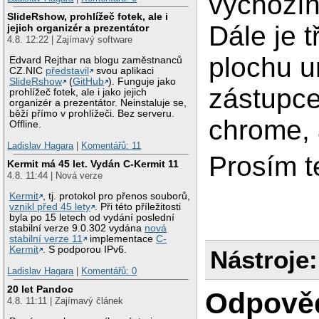
výchozíh
SlideRshow, prohlížeč fotek, ale i
Dále je 
jejich organizér a prezentátor
4.8. 12:22 | Zajímavý software
plochu u
Edvard Rejthar na blogu zaměstnanců
CZ.NIC
představil
svou aplikaci
SlideRshow
(
GitHub
). Funguje jako
zástupce
prohlížeč fotek, ale i jako jejich
organizér a prezentátor. Neinstaluje se,
běží přímo v prohlížeči. Bez serveru.
chrome, 
Offline.
Ladislav Hagara
|
Komentářů: 11
Prosím t
Kermit má 45 let. Vydán C-Kermit 11
4.8. 11:44 | Nová verze
Kermit
, tj. protokol pro přenos souborů,
vznikl před 45 lety
. Při této příležitosti
byla po 15 letech od vydání poslední
stabilní verze 9.0.302 vydána
nová
stabilní verze 11
implementace
C-
Kermit
. S podporou IPv6.
Nástroje:
Ladislav Hagara
|
Komentářů: 0
20 let Pandoc
Odpově
4.8. 11:11 | Zajímavý článek