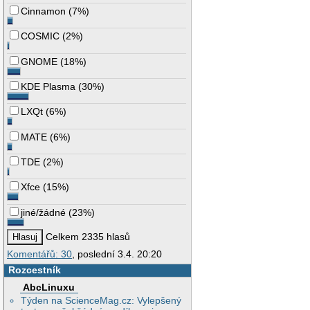
Cinnamon
(
7%
)
COSMIC
(
2%
)
GNOME
(
18%
)
KDE Plasma
(
30%
)
LXQt
(
6%
)
MATE
(
6%
)
TDE
(
2%
)
Xfce
(
15%
)
jiné/žádné
(
23%
)
Celkem 2335 hlasů
Komentářů: 30
, poslední 3.4. 20:20
Rozcestník
AbcLinuxu
Týden na ScienceMag.cz: Vylepšený