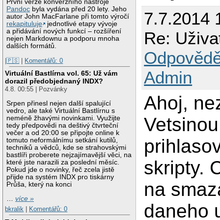
První verze konverzního nástroje
Pandoc
byla vydána před 20 lety. Jeho
7.7.2014 
autor John MacFarlane při tomto výročí
rekapituluje
jednotlivé etapy vývoje
a přidávání nových funkcí – rozšíření
Re: Uživa
nejen Markdownu a podporu mnoha
dalších formátů.
Odpovědě
|🇵🇸
|
Komentářů: 0
Admin
Virtuální Bastlírna vol. 65: Už vám
dorazil předobjednaný INDX?
4.8. 00:55 | Pozvánky
Ahoj, ne
Srpen přinesl nejen další spalující
vedro, ale také Virtuální Bastlírnu s
Vetsinou
neméně žhavými novinkami. Využijte
tedy předpovědi na deštivý čtvrteční
večer a od 20:00 se připojte online k
prihlaso
tomuto neformálnímu setkání kutilů,
techniků a vědců, kde se strahovskými
bastlíři proberete nejzajímavější věci, na
skripty.
které jste narazili za poslední měsíc.
Pokud jde o novinky, řeč zcela jistě
přijde na systém INDX pro tiskárny
na smaz
Průša, který na konci
…
více »
daneho u
bkralik
|
Komentářů: 0