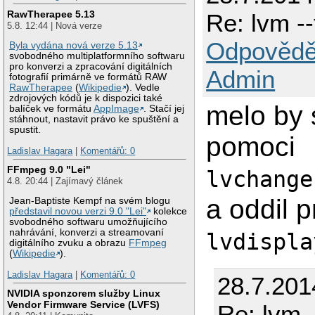
RawTherapee 5.13
Re: lvm -
5.8. 12:44 | Nová verze
Odpovědě
Byla vydána nová verze 5.13
svobodného multiplatformního softwaru
pro konverzi a zpracování digitálních
Admin
fotografií primárně ve formátů RAW
RawTherapee
(
Wikipedie
). Vedle
zdrojových kódů je k dispozici také
melo by s
balíček ve formátu
AppImage
. Stačí jej
stáhnout, nastavit právo ke spuštění a
spustit.
pomoci
Ladislav Hagara
|
Komentářů: 0
FFmpeg 9.0 "Lei"
lvchange
4.8. 20:44 | Zajímavý článek
a oddil 
Jean-Baptiste Kempf na svém blogu
představil novou verzi 9.0 "Lei"
kolekce
svobodného softwaru umožňujícího
nahrávání, konverzi a streamovaní
lvdispla
digitálního zvuku a obrazu
FFmpeg
(
Wikipedie
).
Ladislav Hagara
|
Komentářů: 0
28.7.201
NVIDIA sponzorem služby Linux
Vendor Firmware Service (LVFS)
Re: lvm 