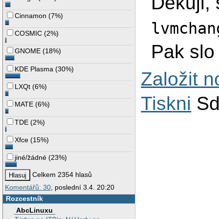
Dekuji, 
Cinnamon
(
7%
)
lvmchan
COSMIC
(
2%
)
Pak slo
GNOME
(
18%
)
KDE Plasma
(
30%
)
Založit 
LXQt
(
6%
)
Tiskni
Sd
MATE
(
6%
)
TDE
(
2%
)
Xfce
(
15%
)
jiné/žádné
(
23%
)
Celkem 2354 hlasů
Komentářů: 30
, poslední 3.4. 20:20
Rozcestník
AbcLinuxu