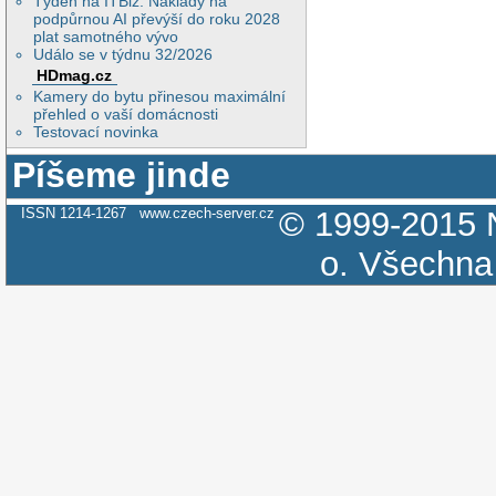
Týden na ITBiz: Náklady na
podpůrnou AI převýší do roku 2028
plat samotného vývo
Událo se v týdnu 32/2026
HDmag.cz
Kamery do bytu přinesou maximální
přehled o vaší domácnosti
Testovací novinka
Píšeme jinde
ISSN 1214-1267
www.czech-server.cz
© 1999-2015
o.
Všechna 