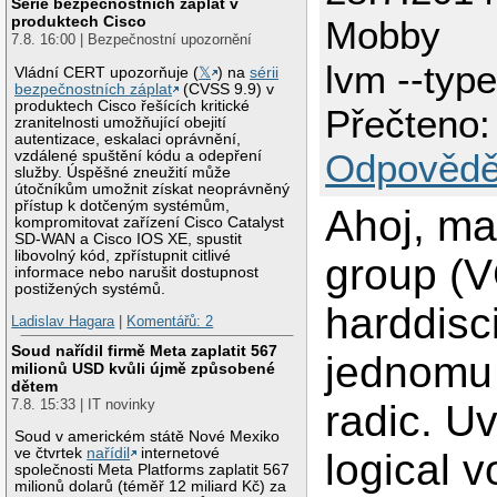
Série bezpečnostních záplat v
produktech Cisco
Mobby
7.8. 16:00 | Bezpečnostní upozornění
lvm --typ
Vládní CERT upozorňuje (
𝕏
) na
sérii
bezpečnostních záplat
(CVSS 9.9) v
produktech Cisco řešících kritické
Přečteno:
zranitelnosti umožňující obejití
autentizace, eskalaci oprávnění,
Odpovědě
vzdálené spuštění kódu a odepření
služby. Úspěšné zneužití může
útočníkům umožnit získat neoprávněný
přístup k dotčeným systémům,
Ahoj, m
kompromitovat zařízení Cisco Catalyst
SD-WAN a Cisco IOS XE, spustit
libovolný kód, zpřístupnit citlivé
group (V
informace nebo narušit dostupnost
postižených systémů.
harddisc
Ladislav Hagara
|
Komentářů: 2
Soud nařídil firmě Meta zaplatit 567
jednomu
milionů USD kvůli újmě způsobené
dětem
7.8. 15:33 | IT novinky
radic. Uv
Soud v americkém státě Nové Mexiko
ve čtvrtek
nařídil
internetové
logical 
společnosti Meta Platforms zaplatit 567
milionů dolarů (téměř 12 miliard Kč) za