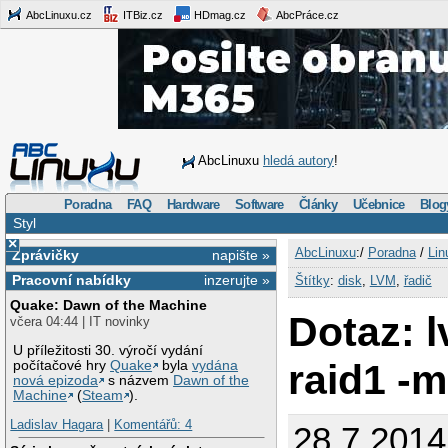
AbcLinuxu.cz
ITBiz.cz
HDmag.cz
AbcPráce.cz
AbcLinuxu
hledá autory
!
Poradna
FAQ
Hardware
Software
Články
Učebnice
Blog
Styl
×
AbcLinuxu
:/
Poradna
/
Lin
Zprávičky
napište »
Pracovní nabídky
inzerujte »
Štítky
:
disk
,
LVM
,
řadič
Quake: Dawn of the Machine
Dotaz: l
včera 04:44 | IT novinky
U příležitosti 30. výročí vydání
raid1 -
počítačové hry
Quake
byla
vydána
nová epizoda
s názvem
Dawn of the
Machine
(
Steam
).
Ladislav Hagara
|
Komentářů: 4
28.7.2014