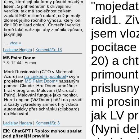
újmy, které její platformy působí mladým
"mojedat
lidem. S přihlédnutím k dřívějšímu
verdiktu tak má společnost celkem
raid1. Zi
zaplatit 942 milionů dolarů, což je malý
zlomek jejího ročního výnosu, který loni
činil 60 miliard dolarů. Čtvrteční verdikt
jsem vloz
firmě také nařizuje, aby změnila způsob,
jakým její
pocitace
…
více »
Ladislav Hagara
|
Komentářů: 13
20) a ch
MS Paint Doom
7.8. 12:44 | Humor
primount
Mark Russinovich (CTO v Microsoft
Azure) se
na LinkedIn pochlubil
svým
projektem
MS Paint Doom
napsaným
prislusn
pomocí Claude. Hru Doom umožňuje
hrát v programu Malování (Microsoft
Paint). Malování funguje jako monitor.
mi prosi
Herní engine (ViZDoom) běží na pozadí
a každý vykreslený snímek hry vkládá
automaticky přes schránku (clipboard)
jak LV pr
do Malování.
Ladislav Hagara
|
Komentářů: 3
(Nyni d
EK: ChatGPT i Roblox mohou spadat
pod přísnější pravidla