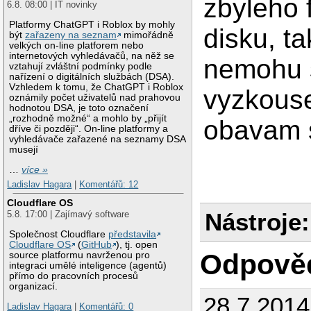
zbyleho 
6.8. 08:00 | IT novinky
Platformy ChatGPT i Roblox by mohly
disku, ta
být
zařazeny na seznam
mimořádně
velkých on-line platforem nebo
internetových vyhledávačů, na něž se
nemohu
vztahují zvláštní podmínky podle
nařízení o digitálních službách (DSA).
Vzhledem k tomu, že ChatGPT i Roblox
vyzkouse
oznámily počet uživatelů nad prahovou
hodnotou DSA, je toto označení
„rozhodně možné“ a mohlo by „přijít
obavam s
dříve či později“. On-line platformy a
vyhledávače zařazené na seznamy DSA
musejí
…
více »
Ladislav Hagara
|
Komentářů: 12
Cloudflare OS
Nástroje:
5.8. 17:00 | Zajímavý software
Společnost Cloudflare
představila
Cloudflare OS
(
GitHub
), tj. open
Odpově
source platformu navrženou pro
integraci umělé inteligence (agentů)
přímo do pracovních procesů
organizací.
28.7.201
Ladislav Hagara
|
Komentářů: 0