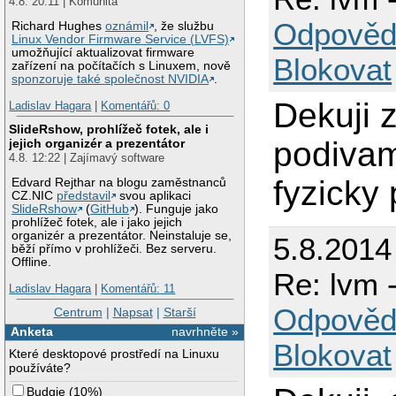
4.8. 20:11 | Komunita
Odpověd
Richard Hughes
oznámil
, že službu
Linux Vendor Firmware Service (LVFS)
umožňující aktualizovat firmware
Blokovat
zařízení na počítačích s Linuxem, nově
sponzoruje také společnost NVIDIA
.
Dekuji 
Ladislav Hagara
|
Komentářů: 0
SlideRshow, prohlížeč fotek, ale i
podivam
jejich organizér a prezentátor
4.8. 12:22 | Zajímavý software
fyzicky 
Edvard Rejthar na blogu zaměstnanců
CZ.NIC
představil
svou aplikaci
SlideRshow
(
GitHub
). Funguje jako
prohlížeč fotek, ale i jako jejich
organizér a prezentátor. Neinstaluje se,
5.8.2014
běží přímo v prohlížeči. Bez serveru.
Offline.
Re: lvm 
Ladislav Hagara
|
Komentářů: 11
Odpověd
Centrum
|
Napsat
|
Starší
Anketa
navrhněte »
Blokovat
Které desktopové prostředí na Linuxu
používáte?
Budgie
(
10%
)