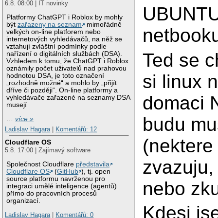
6.8. 08:00 | IT novinky
UBUNTU
Platformy ChatGPT i Roblox by mohly
být
zařazeny na seznam
mimořádně
netbooku
velkých on-line platforem nebo
internetových vyhledávačů, na něž se
vztahují zvláštní podmínky podle
Ted se c
nařízení o digitálních službách (DSA).
Vzhledem k tomu, že ChatGPT i Roblox
oznámily počet uživatelů nad prahovou
si linux 
hodnotou DSA, je toto označení
„rozhodně možné“ a mohlo by „přijít
dříve či později“. On-line platformy a
domaci N
vyhledávače zařazené na seznamy DSA
musejí
budu mus
…
více »
Ladislav Hagara
|
Komentářů: 12
(nektere
Cloudflare OS
5.8. 17:00 | Zajímavý software
zvazuju,
Společnost Cloudflare
představila
Cloudflare OS
(
GitHub
), tj. open
source platformu navrženou pro
nebo zk
integraci umělé inteligence (agentů)
přímo do pracovních procesů
organizací.
Kdesi js
Ladislav Hagara
|
Komentářů: 0