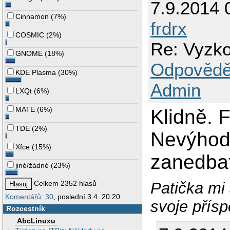
7.9.2014 
Cinnamon
(
7%
)
frdrx
COSMIC
(
2%
)
Re: Vyzk
GNOME
(
18%
)
Odpovědě
KDE Plasma
(
30%
)
Admin
LXQt
(
6%
)
MATE
(
6%
)
Klidně. 
TDE
(
2%
)
Nevýhod
Xfce
(
15%
)
zanedbat
jiné/žádné
(
23%
)
Patička mi 
Celkem 2352 hlasů
Komentářů: 30
, poslední 3.4. 20:20
svoje přísp
Rozcestník
AbcLinuxu