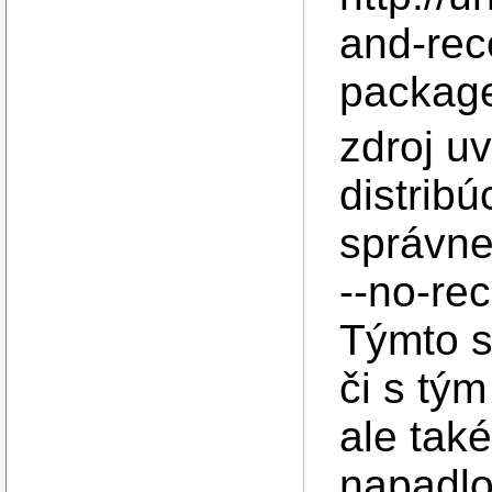
and-re
packag
zdroj u
distribú
správn
--no-re
Týmto s
či s tý
ale také
napadlo