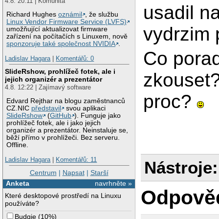
4.8. 20:11 | Komunita
usadil na
Richard Hughes
oznámil
, že službu
Linux Vendor Firmware Service (LVFS)
vydrzim 
umožňující aktualizovat firmware
zařízení na počítačích s Linuxem, nově
sponzoruje také společnost NVIDIA
.
Co porad
Ladislav Hagara
|
Komentářů: 0
SlideRshow, prohlížeč fotek, ale i
zkouset?
jejich organizér a prezentátor
4.8. 12:22 | Zajímavý software
proc?
Edvard Rejthar na blogu zaměstnanců
CZ.NIC
představil
svou aplikaci
SlideRshow
(
GitHub
). Funguje jako
prohlížeč fotek, ale i jako jejich
organizér a prezentátor. Neinstaluje se,
běží přímo v prohlížeči. Bez serveru.
Offline.
Ladislav Hagara
|
Komentářů: 11
Nástroje:
Centrum
|
Napsat
|
Starší
Anketa
navrhněte »
Odpově
Které desktopové prostředí na Linuxu
používáte?
Budgie
(
10%
)