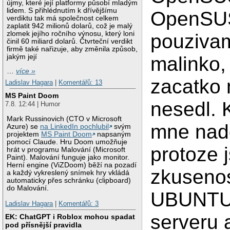
újmy, které její platformy působí mladým
lidem. S přihlédnutím k dřívějšímu
OpenSU
verdiktu tak má společnost celkem
zaplatit 942 milionů dolarů, což je malý
zlomek jejího ročního výnosu, který loni
pouziva
činil 60 miliard dolarů. Čtvrteční verdikt
firmě také nařizuje, aby změnila způsob,
jakým její
malinko,
…
více »
zacatko 
Ladislav Hagara
|
Komentářů: 13
MS Paint Doom
nesedl. 
7.8. 12:44 | Humor
Mark Russinovich (CTO v Microsoft
mne nad
Azure) se
na LinkedIn pochlubil
svým
projektem
MS Paint Doom
napsaným
pomocí Claude. Hru Doom umožňuje
protoze 
hrát v programu Malování (Microsoft
Paint). Malování funguje jako monitor.
Herní engine (ViZDoom) běží na pozadí
zkusenos
a každý vykreslený snímek hry vkládá
automaticky přes schránku (clipboard)
do Malování.
UBUNTU
Ladislav Hagara
|
Komentářů: 3
serveru 
EK: ChatGPT i Roblox mohou spadat
pod přísnější pravidla