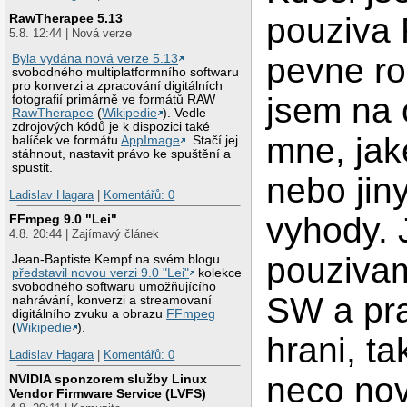
RawTherapee 5.13
pouziva 
5.8. 12:44 | Nová verze
pevne ro
Byla vydána nová verze 5.13
svobodného multiplatformního softwaru
pro konverzi a zpracování digitálních
jsem na 
fotografií primárně ve formátů RAW
RawTherapee
(
Wikipedie
). Vedle
zdrojových kódů je k dispozici také
mne, jak
balíček ve formátu
AppImage
. Stačí jej
stáhnout, nastavit právo ke spuštění a
spustit.
nebo jin
Ladislav Hagara
|
Komentářů: 0
vyhody. 
FFmpeg 9.0 "Lei"
4.8. 20:44 | Zajímavý článek
pouziva
Jean-Baptiste Kempf na svém blogu
představil novou verzi 9.0 "Lei"
kolekce
svobodného softwaru umožňujícího
SW a pra
nahrávání, konverzi a streamovaní
digitálního zvuku a obrazu
FFmpeg
(
Wikipedie
).
hrani, t
Ladislav Hagara
|
Komentářů: 0
neco nov
NVIDIA sponzorem služby Linux
Vendor Firmware Service (LVFS)