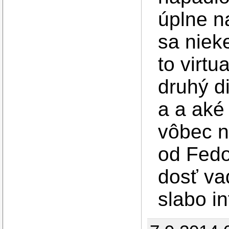
úplne na
sa niek
to virtu
druhý di
a a aké 
vôbec 
od Fedo
dosť va
slabo i