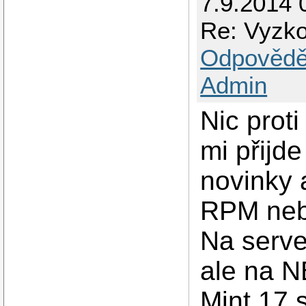
7.9.2014 
Re: Vyzk
Odpovědě
Admin
Nic prot
mi přijd
novinky 
RPM nebo
Na serve
ale na N
Mint 17 