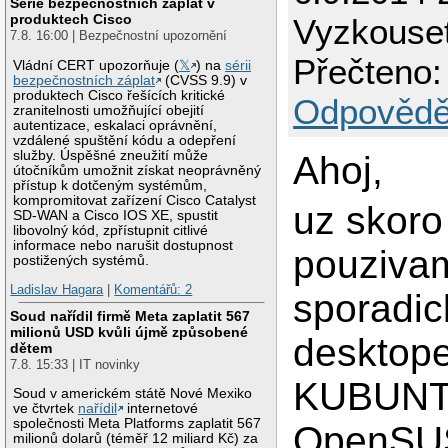
Série bezpečnostních záplat v
produktech Cisco
Vyzkous
7.8. 16:00 | Bezpečnostní upozornění
Přečteno:
Vládní CERT upozorňuje (
𝕏
) na
sérii
bezpečnostních záplat
(CVSS 9.9) v
produktech Cisco řešících kritické
Odpovědě
zranitelnosti umožňující obejití
autentizace, eskalaci oprávnění,
vzdálené spuštění kódu a odepření
služby. Úspěšné zneužití může
Ahoj,
útočníkům umožnit získat neoprávněný
přístup k dotčeným systémům,
kompromitovat zařízení Cisco Catalyst
uz skoro
SD-WAN a Cisco IOS XE, spustit
libovolný kód, zpřístupnit citlivé
informace nebo narušit dostupnost
pouziva
postižených systémů.
Ladislav Hagara
|
Komentářů: 2
sporadic
Soud nařídil firmě Meta zaplatit 567
milionů USD kvůli újmě způsobené
desktope
dětem
7.8. 15:33 | IT novinky
KUBUNT
Soud v americkém státě Nové Mexiko
ve čtvrtek
nařídil
internetové
společnosti Meta Platforms zaplatit 567
OpenSU
milionů dolarů (téměř 12 miliard Kč) za