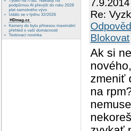
7.9.2014
Týden na ITBiz: Náklady na
podpůrnou AI převýší do roku 2028
plat samotného vývo
Re: Vyz
Událo se v týdnu 32/2026
HDmag.cz
Odpověd
Kamery do bytu přinesou maximální
přehled o vaší domácnosti
Blokovat
Testovací novinka
Ak si n
nového,
zmeniť 
na rpm?
nemuselo
nekoreš
zvykať 