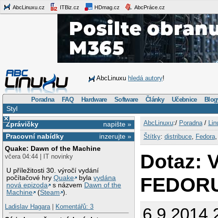
AbcLinuxu.cz
ITBiz.cz
HDmag.cz
AbcPráce.cz
AbcLinuxu
hledá autory
!
Poradna
FAQ
Hardware
Software
Články
Učebnice
Blog
Styl
×
AbcLinuxu
:/
Poradna
/
Lin
Zprávičky
napište »
Pracovní nabídky
inzerujte »
Štítky
:
distribuce
,
Fedora
Quake: Dawn of the Machine
Dotaz: 
včera 04:44 | IT novinky
U příležitosti 30. výročí vydání
FEDOR
počítačové hry
Quake
byla
vydána
nová epizoda
s názvem
Dawn of the
Machine
(
Steam
).
Ladislav Hagara
|
Komentářů: 3
6.9.2014 