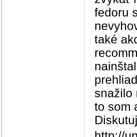
fedoru s
nevyhov
také ako
recomme
nainšta
prehlia
snažilo 
to som 
Diskutuj
http://