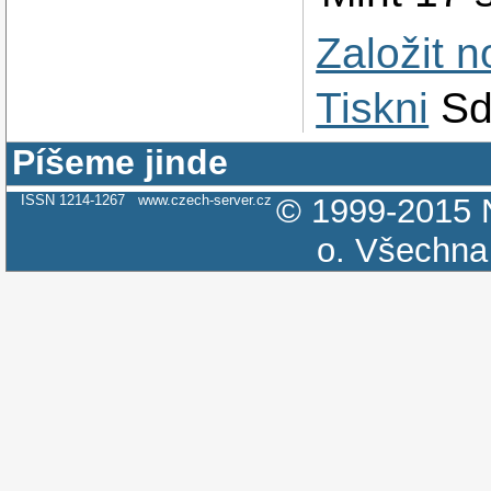
Založit 
Tiskni
Sd
Píšeme jinde
ISSN 1214-1267
www.czech-server.cz
© 1999-2015
o.
Všechna 