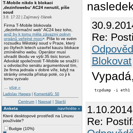
nasledek,
T-Mobile nikdo k blokaci
‚dezinfowebu‘ AC24 nenutil, píše
soud
3.8. 17:22 | Zajímavý článek
30.9.201
Firma T-Mobile blokovala
„dezinformační web“ AC24 bez toho,
Re: Post
aniž by k tomu měla závazný pokyn
orgánů veřejné moci
. Píše to ve svém
rozsudku Městský soud v Praze, který
Odpověd
po čtyřech letech uzavřel kauzu blokace
zmíněného webu. Operátor musí
uhradit škodu ve výši 35 tisíc korun.
Blokovat
Advokát společnosti T-Mobile se snažil i
u odvolacího senátu argumentovat tím,
že firma jednala v dobré víře, když na
Vypadá,
stránky omezila přístup poté, co ji k
tomu vyzvalo
…
více »
Ladislav Hagara
|
Komentářů: 50
Centrum
|
Napsat
|
Starší
1.10.201
Anketa
navrhněte »
Které desktopové prostředí na Linuxu
Re: Posti
používáte?
Budgie
(
10%
)