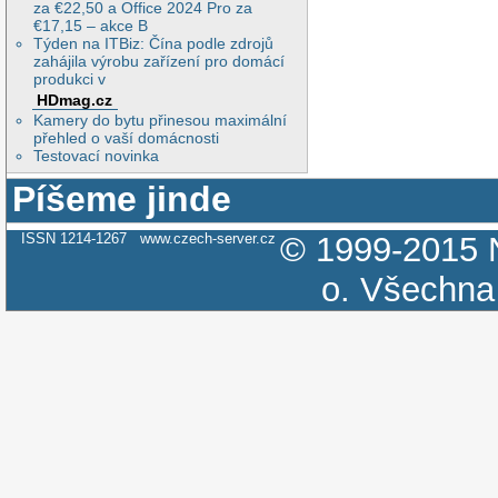
za €22,50 a Office 2024 Pro za
€17,15 – akce B
Týden na ITBiz: Čína podle zdrojů
zahájila výrobu zařízení pro domácí
produkci v
HDmag.cz
Kamery do bytu přinesou maximální
přehled o vaší domácnosti
Testovací novinka
Píšeme jinde
ISSN 1214-1267
www.czech-server.cz
© 1999-2015
o.
Všechna 