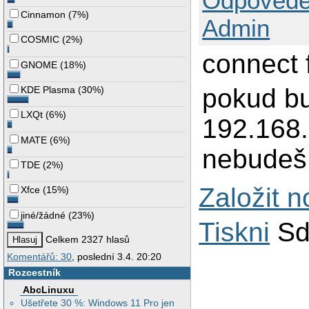
Odpovědě
Cinnamon
(
7%
)
Admin
COSMIC
(
2%
)
connect 
GNOME
(
18%
)
pokud bu
KDE Plasma
(
30%
)
LXQt
(
6%
)
192.168.
MATE
(
6%
)
nebudeš.
TDE
(
2%
)
Založit 
Xfce
(
15%
)
jiné/žádné
(
23%
)
Tiskni
Sd
Celkem 2327 hlasů
Komentářů: 30
, poslední 3.4. 20:20
Rozcestník
AbcLinuxu
Ušetřete 30 %: Windows 11 Pro jen