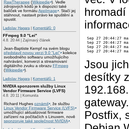
RawTherapee
(
Wikipedie
). Vedle
zdrojových kódů je k dispozici také
hromadí 
balíček ve formátu
AppImage
. Stačí jej
stáhnout, nastavit právo ke spuštění a
spustit.
informac
Ladislav Hagara
|
Komentářů: 0
FFmpeg 9.0 "Lei"
Sep 27 20:44:27 ma
4.8. 20:44 | Zajímavý článek
Sep 27 20:44:27 ma
Sep 27 20:44:27 ma
Jean-Baptiste Kempf na svém blogu
představil novou verzi 9.0 "Lei"
kolekce
svobodného softwaru umožňujícího
Jsou jic
nahrávání, konverzi a streamovaní
digitálního zvuku a obrazu
FFmpeg
(
Wikipedie
).
desítky 
Ladislav Hagara
|
Komentářů: 1
192.168.
NVIDIA sponzorem služby Linux
Vendor Firmware Service (LVFS)
4.8. 20:11 | Komunita
gateway
Richard Hughes
oznámil
, že službu
Linux Vendor Firmware Service (LVFS)
Postfix,
umožňující aktualizovat firmware
zařízení na počítačích s Linuxem, nově
sponzoruje také společnost NVIDIA
.
Debian 