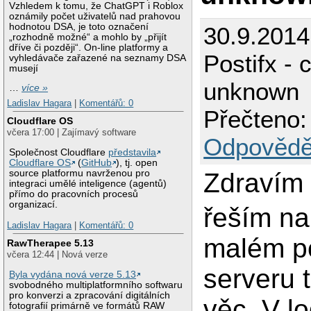
Vzhledem k tomu, že ChatGPT i Roblox
oznámily počet uživatelů nad prahovou
hodnotou DSA, je toto označení
30.9.2014
„rozhodně možné“ a mohlo by „přijít
dříve či později“. On-line platformy a
Postifx - 
vyhledávače zařazené na seznamy DSA
musejí
unknown
…
více »
Ladislav Hagara
|
Komentářů: 0
Přečteno:
Cloudflare OS
včera 17:00 | Zajímavý software
Odpovědě
Společnost Cloudflare
představila
Cloudflare OS
(
GitHub
), tj. open
Zdravím 
source platformu navrženou pro
integraci umělé inteligence (agentů)
přímo do pracovních procesů
organizací.
řeším n
Ladislav Hagara
|
Komentářů: 0
malém p
RawTherapee 5.13
včera 12:44 | Nová verze
serveru 
Byla vydána nová verze 5.13
svobodného multiplatformního softwaru
pro konverzi a zpracování digitálních
věc. V l
fotografií primárně ve formátů RAW