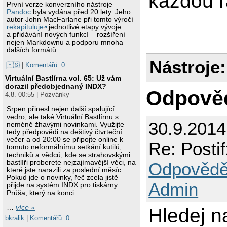
každou r
smtpd_sasl_securit
První verze konverzního nástroje
broken_sasl_auth_c
Pandoc
byla vydána před 20 lety. Jeho
autor John MacFarlane při tomto výročí
smtpd_recipient_re
rekapituluje
jednotlivé etapy vývoje
a přidávání nových funkcí – rozšíření
smtpd_tls_auth_onl
nejen Markdownu a podporu mnoha
dalších formátů.
smtp_use_tls = yes

Nástroje:
smtp_tls_note_star
|🇵🇸
|
Komentářů: 0
smtpd_tls_CAfile =
smtpd_tls_loglevel 
Virtuální Bastlírna vol. 65: Už vám
smtpd_tls_received
dorazil předobjednaný INDX?
Odpově
smtpd_tls_session_
4.8. 00:55 | Pozvánky
tls_random_source 
Srpen přinesl nejen další spalující
vedro, ale také Virtuální Bastlírnu s
30.9.201
neméně žhavými novinkami. Využijte
smtpd_helo_require
tedy předpovědi na deštivý čtvrteční
večer a od 20:00 se připojte online k
Re: Posti
smtpd_helo_restric
tomuto neformálnímu setkání kutilů,
    permit_mynetwor
techniků a vědců, kde se strahovskými
    permit

bastlíři proberete nejzajímavější věci, na
Odpovědě
které jste narazili za poslední měsíc.
smtpd_delay_reject
Pokud jde o novinky, řeč zcela jistě
Admin
přijde na systém INDX pro tiskárny
smtpd_sender_restr
Průša, který na konci
   permit_mynetwork
   reject_non_fqdn
…
více »
Hledej n
   reject_unknown_
bkralik
|
Komentářů: 0
   permit
