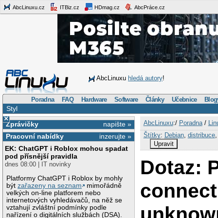
AbcLinuxu.cz
ITBiz.cz
HDmag.cz
AbcPráce.cz
AbcLinuxu
hledá autory
!
Poradna
FAQ
Hardware
Software
Články
Učebnice
Blog
Styl
×
AbcLinuxu
:/
Poradna
/
Lin
Zprávičky
napište »
Štítky
:
Debian
,
distribuce
Pracovní nabídky
inzerujte »
Upravit
EK: ChatGPT i Roblox mohou spadat
pod přísnější pravidla
Dotaz: P
dnes 08:00 | IT novinky
Platformy ChatGPT i Roblox by mohly
connect
být
zařazeny na seznam
mimořádně
velkých on-line platforem nebo
internetových vyhledávačů, na něž se
unknow
vztahují zvláštní podmínky podle
nařízení o digitálních službách (DSA).