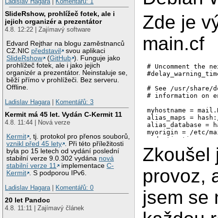
Ladislav Hagara
|
Komentářů: 1
SlideRshow, prohlížeč fotek, ale i
Zde je v
jejich organizér a prezentátor
4.8. 12:22 | Zajímavý software
main.cf
Edvard Rejthar na blogu zaměstnanců
CZ.NIC
představil
svou aplikaci
SlideRshow
(
GitHub
). Funguje jako
prohlížeč fotek, ale i jako jejich
# Uncomment the ne
organizér a prezentátor. Neinstaluje se,
#delay_warning_tim
běží přímo v prohlížeči. Bez serveru.
Offline.
# See /usr/share/d
# information on e
Ladislav Hagara
|
Komentářů: 3
myhostname = mail.
Kermit má 45 let. Vydán C-Kermit 11
alias_maps = hash:
4.8. 11:44 | Nová verze
alias_database = h
myorigin = /etc/ma
Kermit
, tj. protokol pro přenos souborů,
mydestination = ma
vznikl před 45 lety
. Při této příležitosti
relayhost =

Zkoušel
byla po 15 letech od vydání poslední
mynetworks = 127.0
stabilní verze 9.0.302 vydána
nová
mailbox_command = 
stabilní verze 11
implementace
C-
mailbox_size_limit 
provoz, a
Kermit
. S podporou IPv6.
message_size_limit
recipient_delimiter
Ladislav Hagara
|
Komentářů: 0
jsem se 
inet_interfaces = a
inet_protocols = ip
20 let Pandoc
smtpd_sasl_local_d
4.8. 11:11 | Zajímavý článek
smtpd_sasl_auth_en