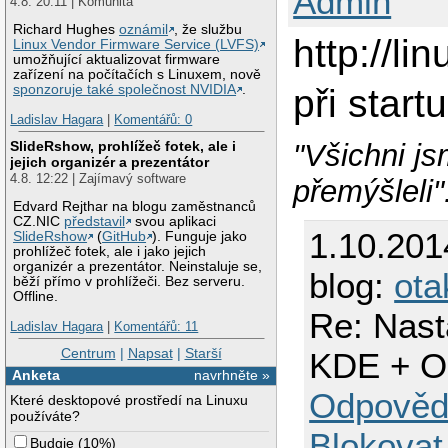
Admin
4.8. 20:11 | Komunita
Richard Hughes
oznámil
, že službu
http://l
Linux Vendor Firmware Service (LVFS)
umožňující aktualizovat firmware
zařízení na počítačích s Linuxem, nově
při star
sponzoruje také společnost NVIDIA
.
Ladislav Hagara
|
Komentářů: 0
SlideRshow, prohlížeč fotek, ale i
"Všichni j
jejich organizér a prezentátor
4.8. 12:22 | Zajímavý software
přemýšleli
Edvard Rejthar na blogu zaměstnanců
CZ.NIC
představil
svou aplikaci
1.10.201
SlideRshow
(
GitHub
). Funguje jako
prohlížeč fotek, ale i jako jejich
organizér a prezentátor. Neinstaluje se,
blog:
ota
běží přímo v prohlížeči. Bez serveru.
Offline.
Re: Nast
Ladislav Hagara
|
Komentářů: 11
Centrum
|
Napsat
|
Starší
KDE + O
Anketa
navrhněte »
Odpověd
Které desktopové prostředí na Linuxu
používáte?
Blokovat
Budgie
(
10%
)