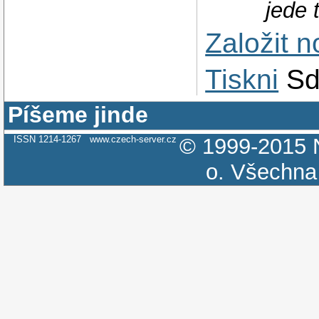
jede 
Založit 
Tiskni
Sd
Píšeme jinde
ISSN 1214-1267
www.czech-server.cz
© 1999-2015
o.
Všechna 