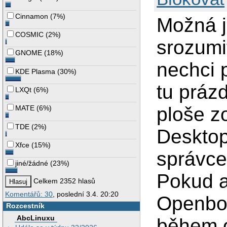
Cinnamon
(
7%
)
Možná j
COSMIC
(
2%
)
srozumi
GNOME
(
18%
)
nechci 
KDE Plasma
(
30%
)
tu prázd
LXQt
(
6%
)
ploše z
MATE
(
6%
)
TDE
(
2%
)
Desktop
Xfce
(
15%
)
správce
jiné/žádné
(
23%
)
Pokud a
Celkem 2352 hlasů
Komentářů: 30
, poslední 3.4. 20:20
Openbox
Rozcestník
AbcLinuxu
během o