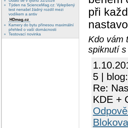
Událo se v týdnu 32/2026
Týden na ScienceMag.cz: Vylepšený
při kaž
test nenašel žádný rozdíl mezi
vodíkem a antiv
HDmag.cz
nastavo
Kamery do bytu přinesou maximální
přehled o vaší domácnosti
Testovací novinka
Kdo vám tv
spiknutí s
1.10.20
5 | blog
Re: Nas
KDE + 
Odpově
Blokova