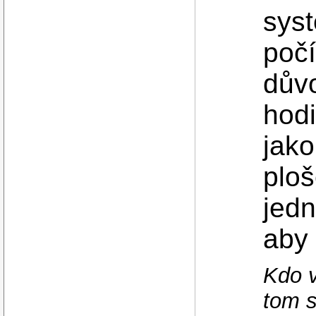
sys
počí
důvo
hodi
jak
plo
jedn
aby 
Kdo v
tom s