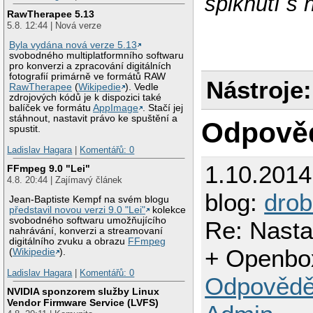
spiknutí s 
RawTherapee 5.13
5.8. 12:44 | Nová verze
Byla vydána nová verze 5.13
svobodného multiplatformního softwaru
pro konverzi a zpracování digitálních
fotografií primárně ve formátů RAW
Nástroje:
RawTherapee
(
Wikipedie
). Vedle
zdrojových kódů je k dispozici také
balíček ve formátu
AppImage
. Stačí jej
stáhnout, nastavit právo ke spuštění a
Odpově
spustit.
Ladislav Hagara
|
Komentářů: 0
1.10.201
FFmpeg 9.0 "Lei"
4.8. 20:44 | Zajímavý článek
blog:
dro
Jean-Baptiste Kempf na svém blogu
představil novou verzi 9.0 "Lei"
kolekce
svobodného softwaru umožňujícího
Re: Nast
nahrávání, konverzi a streamovaní
digitálního zvuku a obrazu
FFmpeg
+ Openbo
(
Wikipedie
).
Ladislav Hagara
|
Komentářů: 0
Odpovědě
NVIDIA sponzorem služby Linux
Vendor Firmware Service (LVFS)