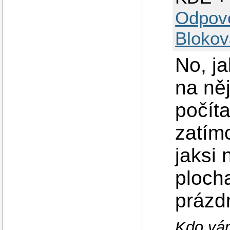
Odpov
Blokov
No, ja
na ně
počíta
zatímc
jaksi
plocha
prázdn
Kdo vám