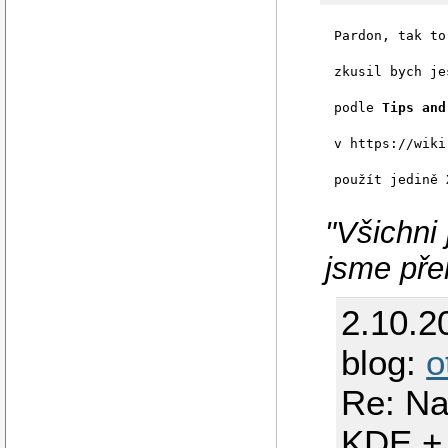
Pardon, tak to
zkusil bych je
podle 
Tips and
v https://wiki
použít jedině 
"Všichni
jsme pře
2.10.2
blog:
o
Re: Na
KDE +