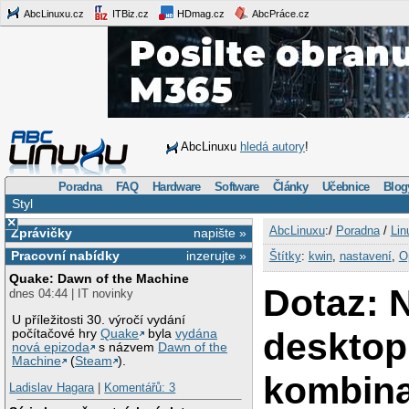
AbcLinuxu.cz
ITBiz.cz
HDmag.cz
AbcPráce.cz
AbcLinuxu
hledá autory
!
Poradna
FAQ
Hardware
Software
Články
Učebnice
Blog
Styl
×
AbcLinuxu
:/
Poradna
/
Lin
Zprávičky
napište »
Pracovní nabídky
inzerujte »
Štítky
:
kwin
,
nastavení
,
O
Quake: Dawn of the Machine
Dotaz: 
dnes 04:44 | IT novinky
U příležitosti 30. výročí vydání
desktop
počítačové hry
Quake
byla
vydána
nová epizoda
s názvem
Dawn of the
Machine
(
Steam
).
kombin
Ladislav Hagara
|
Komentářů: 3