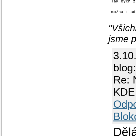
Tak bych z
možná i ad
"Všich
jsme p
3.10
blog
Re: 
KDE
Odp
Blok
Dělá