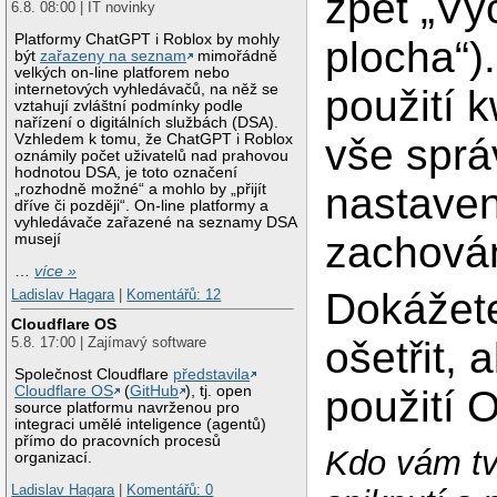
zpět „Vý
6.8. 08:00 | IT novinky
Platformy ChatGPT i Roblox by mohly
plocha“)
být
zařazeny na seznam
mimořádně
velkých on-line platforem nebo
internetových vyhledávačů, na něž se
použití 
vztahují zvláštní podmínky podle
nařízení o digitálních službách (DSA).
Vzhledem k tomu, že ChatGPT i Roblox
vše sprá
oznámily počet uživatelů nad prahovou
hodnotou DSA, je toto označení
nastaven
„rozhodně možné“ a mohlo by „přijít
dříve či později“. On-line platformy a
vyhledávače zařazené na seznamy DSA
zachová
musejí
…
více »
Dokážete
Ladislav Hagara
|
Komentářů: 12
Cloudflare OS
ošetřit,
5.8. 17:00 | Zajímavý software
Společnost Cloudflare
představila
Cloudflare OS
(
GitHub
), tj. open
použití 
source platformu navrženou pro
integraci umělé inteligence (agentů)
přímo do pracovních procesů
Kdo vám tvr
organizací.
Ladislav Hagara
|
Komentářů: 0