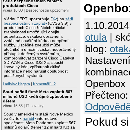
Série bezpečnostních záplat v
Openbo
produktech Cisco
včera 16:00 | Bezpečnostní upozornění
Vládní CERT upozorňuje (
𝕏
) na
sérii
1.10.2014
bezpečnostních záplat
(CVSS 9.9) v
produktech Cisco řešících kritické
zranitelnosti umožňující obejití
otula
| skó
autentizace, eskalaci oprávnění,
vzdálené spuštění kódu a odepření
služby. Úspěšné zneužití může
blog:
otak
útočníkům umožnit získat neoprávněný
přístup k dotčeným systémům,
Nastavení
kompromitovat zařízení Cisco Catalyst
SD-WAN a Cisco IOS XE, spustit
libovolný kód, zpřístupnit citlivé
kombinac
informace nebo narušit dostupnost
postižených systémů.
Openbox
Ladislav Hagara
|
Komentářů: 2
Soud nařídil firmě Meta zaplatit 567
Přečteno:
milionů USD kvůli újmě způsobené
dětem
Odpovědě
včera 15:33 | IT novinky
Soud v americkém státě Nové Mexiko
Pokud s
ve čtvrtek
nařídil
internetové
společnosti Meta Platforms zaplatit 567
milionů dolarů (téměř 12 miliard Kč) za