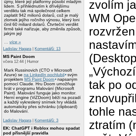
zvolím j
újmy, které její platformy působí mladým
lidem. S přihlédnutím k dřívějšímu
verdiktu tak má společnost celkem
WM Open
zaplatit 942 milionů dolarů, což je malý
zlomek jejího ročního výnosu, který loni
činil 60 miliard dolarů. Čtvrteční verdikt
rozvržen
firmě také nařizuje, aby změnila způsob,
jakým její
nastavím
…
více »
Ladislav Hagara
|
Komentářů: 13
(Desktop
MS Paint Doom
včera 12:44 | Humor
„Výchozí
Mark Russinovich (CTO v Microsoft
Azure) se
na LinkedIn pochlubil
svým
projektem
MS Paint Doom
napsaným
tak po o
pomocí Claude. Hru Doom umožňuje
hrát v programu Malování (Microsoft
Paint). Malování funguje jako monitor.
znovupři
Herní engine (ViZDoom) běží na pozadí
a každý vykreslený snímek hry vkládá
automaticky přes schránku (clipboard)
tohle na
do Malování.
Ladislav Hagara
|
Komentářů: 3
ztratím (
EK: ChatGPT i Roblox mohou spadat
pod přísnější pravidla