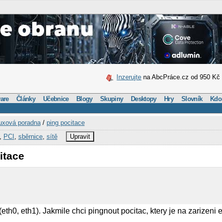
Inzerujte
na AbcPráce.cz od 950 Kč
are
Články
Učebnice
Blogy
Skupiny
Desktopy
Hry
Slovník
Kdo
uxová poradna
/
ping pocitace
,
PCI
,
sběrnice
,
sítě
Upravit
itace
eth0, eth1). Jakmile chci pingnout pocitac, ktery je na zarizeni e