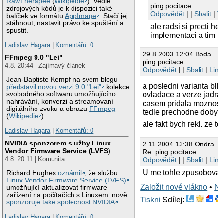
RawTherapee
(
Wikipedie
). Vedle
ping pocitace
zdrojových kódů je k dispozici také
Odpovědět
| |
Sbalit
|
balíček ve formátu
AppImage
. Stačí jej
stáhnout, nastavit právo ke spuštění a
ale radsi si precti 
spustit.
implementaci a tim 
Ladislav Hagara
|
Komentářů: 0
29.8.2003 12:04 Beda
FFmpeg 9.0 "Lei"
ping pocitace
4.8. 20:44 | Zajímavý článek
Odpovědět
| |
Sbalit
|
Li
Jean-Baptiste Kempf na svém blogu
a posledni varianta bl
představil novou verzi 9.0 "Lei"
kolekce
ovladace a verze jadr
svobodného softwaru umožňujícího
nahrávání, konverzi a streamovaní
casem pridala moznost 
digitálního zvuku a obrazu
FFmpeg
tedle prechodne doby,
(
Wikipedie
).
ale fakt bych rekl, ze
Ladislav Hagara
|
Komentářů: 0
NVIDIA sponzorem služby Linux
2.11.2004 13:38 Ondra
Vendor Firmware Service (LVFS)
Re: ping pocitace
4.8. 20:11 | Komunita
Odpovědět
| |
Sbalit
|
Li
U me tohle zpusobovalo
Richard Hughes
oznámil
, že službu
Linux Vendor Firmware Service (LVFS)
Založit nové vlákno
•
umožňující aktualizovat firmware
zařízení na počítačích s Linuxem, nově
Tiskni
Sdílej:
sponzoruje také společnost NVIDIA
.
Ladislav Hagara
|
Komentářů: 0