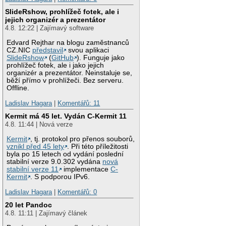
SlideRshow, prohlížeč fotek, ale i
jejich organizér a prezentátor
4.8. 12:22 | Zajímavý software
Edvard Rejthar na blogu zaměstnanců
CZ.NIC
představil
svou aplikaci
SlideRshow
(
GitHub
). Funguje jako
prohlížeč fotek, ale i jako jejich
organizér a prezentátor. Neinstaluje se,
běží přímo v prohlížeči. Bez serveru.
Offline.
Ladislav Hagara
|
Komentářů: 11
Kermit má 45 let. Vydán C-Kermit 11
4.8. 11:44 | Nová verze
Kermit
, tj. protokol pro přenos souborů,
vznikl před 45 lety
. Při této příležitosti
byla po 15 letech od vydání poslední
stabilní verze 9.0.302 vydána
nová
stabilní verze 11
implementace
C-
Kermit
. S podporou IPv6.
Ladislav Hagara
|
Komentářů: 0
20 let Pandoc
4.8. 11:11 | Zajímavý článek