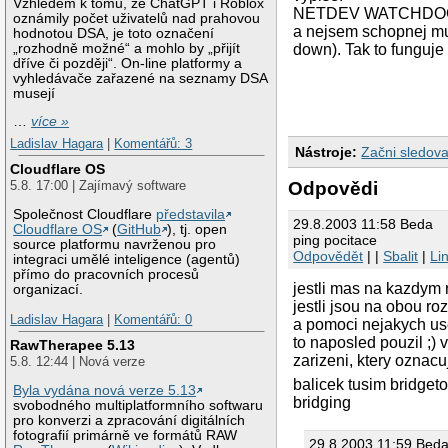
Vzhledem k tomu, že ChatGPT i Roblox
NETDEV WATCHDOG: e
oznámily počet uživatelů nad prahovou
a nejsem schopnej mu 
hodnotou DSA, je toto označení
„rozhodně možné“ a mohlo by „přijít
down). Tak to funguje
dříve či později“. On-line platformy a
vyhledávače zařazené na seznamy DSA
musejí
…
více »
Ladislav Hagara
|
Komentářů: 3
Nástroje:
Začni sledova
Cloudflare OS
Odpovědi
5.8. 17:00 | Zajímavý software
Společnost Cloudflare
představila
29.8.2003 11:58 Beda
Cloudflare OS
(
GitHub
), tj. open
ping pocitace
source platformu navrženou pro
Odpovědět
| |
Sbalit
|
Li
integraci umělé inteligence (agentů)
přímo do pracovních procesů
jestli mas na kazdym r
organizací.
jestli jsou na obou ro
Ladislav Hagara
|
Komentářů: 0
a pomoci nejakych user
to naposled pouzil ;) v
RawTherapee 5.13
zarizeni, ktery oznacuj
5.8. 12:44 | Nová verze
balicek tusim bridget
Byla vydána nová verze 5.13
bridging
svobodného multiplatformního softwaru
pro konverzi a zpracování digitálních
fotografií primárně ve formátů RAW
29.8.2003 11:59 Bed