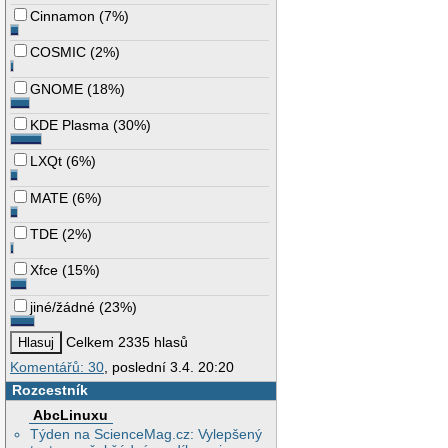
Cinnamon
(
7%
)
COSMIC
(
2%
)
GNOME
(
18%
)
KDE Plasma
(
30%
)
LXQt
(
6%
)
MATE
(
6%
)
TDE
(
2%
)
Xfce
(
15%
)
jiné/žádné
(
23%
)
Celkem 2335 hlasů
Komentářů: 30
, poslední 3.4. 20:20
Rozcestník
AbcLinuxu
Týden na ScienceMag.cz: Vylepšený