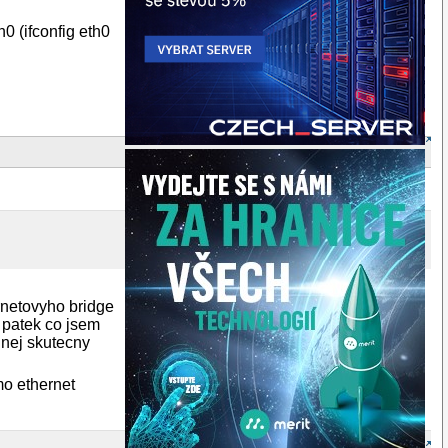
0 (ifconfig eth0
ernetovyho bridge
j patek co jsem
o nej skutecny
mo ethernet