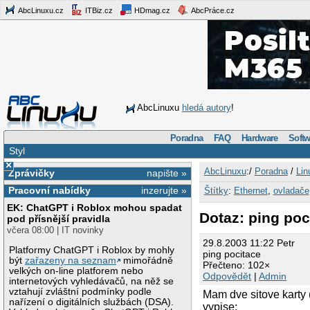
AbcLinuxu.cz
ITBiz.cz
HDmag.cz
AbcPráce.cz
AbcLinuxu
hledá autory
!
Poradna
FAQ
Hardware
Softw
Styl
×
AbcLinuxu
:/
Poradna
/
Lin
Zprávičky
napište »
Pracovní nabídky
inzerujte »
Štítky
:
Ethernet
,
ovladače
EK: ChatGPT i Roblox mohou spadat
Dotaz: ping poc
pod přísnější pravidla
včera 08:00 | IT novinky
29.8.2003 11:22 Petr
Platformy ChatGPT i Roblox by mohly
ping pocitace
být
zařazeny na seznam
mimořádně
Přečteno: 102×
velkých on-line platforem nebo
Odpovědět
|
Admin
internetových vyhledávačů, na něž se
vztahují zvláštní podmínky podle
Mam dve sitove karty (
nařízení o digitálních službách (DSA).
vypise: