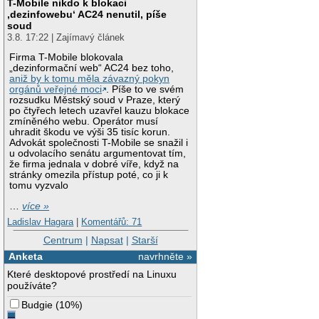
T-Mobile nikdo k blokaci
‚dezinfowebu‘ AC24 nenutil, píše
soud
3.8. 17:22 | Zajímavý článek
Firma T-Mobile blokovala
„dezinformační web“ AC24 bez toho,
aniž by k tomu měla závazný pokyn
orgánů veřejné moci
. Píše to ve svém
rozsudku Městský soud v Praze, který
po čtyřech letech uzavřel kauzu blokace
zmíněného webu. Operátor musí
uhradit škodu ve výši 35 tisíc korun.
Advokát společnosti T-Mobile se snažil i
u odvolacího senátu argumentovat tím,
že firma jednala v dobré víře, když na
stránky omezila přístup poté, co ji k
tomu vyzvalo
…
více »
Ladislav Hagara
|
Komentářů: 71
Centrum
|
Napsat
|
Starší
Anketa
navrhněte »
Které desktopové prostředí na Linuxu
používáte?
Budgie
(
10%
)