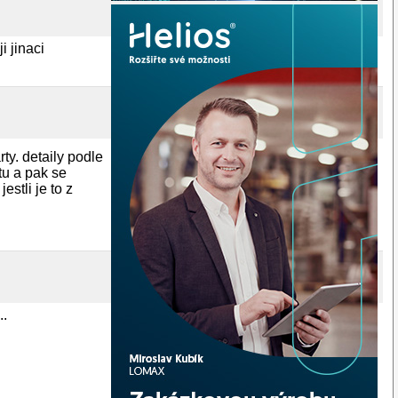
i jinaci
ty. detaily podle
tu a pak se
stli je to z
..