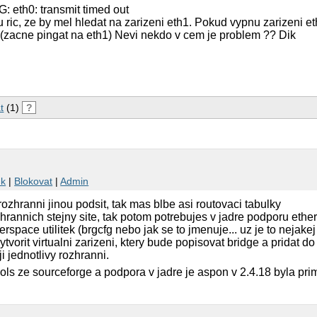
th0: transmit timed out
ric, ze by mel hledat na zarizeni eth1. Pokud vypnu zarizeni eth
 (zacne pingat na eth1) Nevi nekdo v cem je problem ?? Dik
t
(1)
?
nk
|
Blokovat
|
Admin
ozhranni jinou podsit, tak mas blbe asi routovaci tabulky
zhrannich stejny site, tak potom potrebujes v jadre podporu eth
space utilitek (brgcfg nebo jak se to jmenuje... uz je to nejake
ytvorit virtualni zarizeni, ktery bude popisovat bridge a pridat d
i jednotlivy rozhranni.
ools ze sourceforge a podpora v jadre je aspon v 2.4.18 byla pri
a