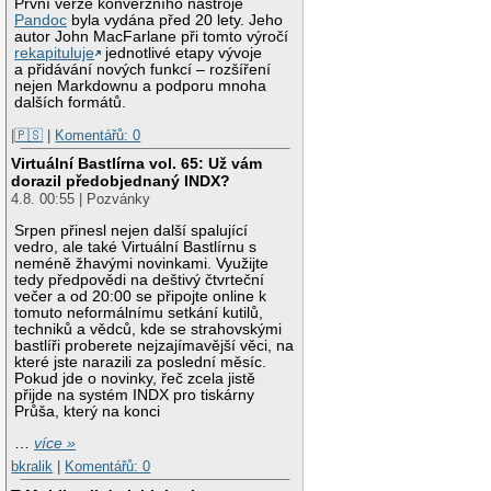
První verze konverzního nástroje
Pandoc
byla vydána před 20 lety. Jeho
autor John MacFarlane při tomto výročí
rekapituluje
jednotlivé etapy vývoje
a přidávání nových funkcí – rozšíření
nejen Markdownu a podporu mnoha
dalších formátů.
|🇵🇸
|
Komentářů: 0
Virtuální Bastlírna vol. 65: Už vám
dorazil předobjednaný INDX?
4.8. 00:55 | Pozvánky
Srpen přinesl nejen další spalující
vedro, ale také Virtuální Bastlírnu s
neméně žhavými novinkami. Využijte
tedy předpovědi na deštivý čtvrteční
večer a od 20:00 se připojte online k
tomuto neformálnímu setkání kutilů,
techniků a vědců, kde se strahovskými
bastlíři proberete nejzajímavější věci, na
které jste narazili za poslední měsíc.
Pokud jde o novinky, řeč zcela jistě
přijde na systém INDX pro tiskárny
Průša, který na konci
…
více »
bkralik
|
Komentářů: 0