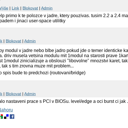
Výše
|
Link
|
Blokovat
|
Admin
help primo k te polozce v jadre, ktery pouzivas. tusim 2.2 a 2.4 maj
padem i jinaci user-space utilitky
nk
|
Blokovat
|
Admin
by modul v jadre nebo blbe jadro pokud jde o temer identicke kar
a. driv musela vetsina modulu mit 1modul na starosti prave 1kar
1modul zinicializuje a obslouzi "libovolne" mnozstvi karet, tak je
 tak s tim zrovna muze mit problem...
 to spis bude to predchozi (routovani/bridge)
nk
|
Blokovat
|
Admin
 nastaveni prace s PCI v BIOSu. level/edge a oci burst ci jak .
Nahoru