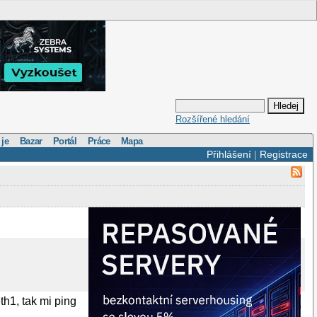
Rozšířené hledání
 je
Bazar
Portál
Práce
Mapa
Přihlášení
|
Registrace
th1, tak mi ping