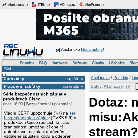
AbcLinuxu.cz
ITBiz.cz
HDmag.cz
AbcPráce.cz
AbcLinuxu
hledá autory
!
Poradna
FAQ
Hardware
Software
Články
Učebnice
Blog
Styl
×
AbcLinuxu
:/
Poradna
/
Lin
Zprávičky
napište »
Pracovní nabídky
inzerujte »
Štítky
:
ATD
,
case
,
TV
Série bezpečnostních záplat v
Dotaz: 
produktech Cisco
dnes 16:00 | Bezpečnostní upozornění
misu:Ak
Vládní CERT upozorňuje (
𝕏
) na
sérii
bezpečnostních záplat
(CVSS 9.9) v
produktech Cisco řešících kritické
stream
zranitelnosti umožňující obejití
autentizace, eskalaci oprávnění,
vzdálené spuštění kódu a odepření