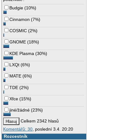
Budgie
(
10%
)
Cinnamon
(
7%
)
COSMIC
(
2%
)
GNOME
(
18%
)
KDE Plasma
(
30%
)
LXQt
(
6%
)
MATE
(
6%
)
TDE
(
2%
)
Xfce
(
15%
)
jiné/žádné
(
23%
)
Celkem 2342 hlasů
Komentářů: 30
, poslední 3.4. 20:20
Rozcestník