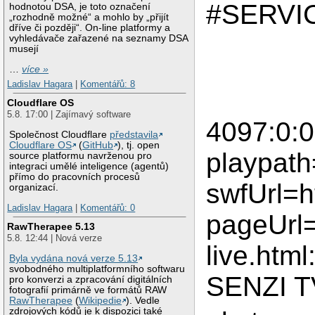
#SERVI
hodnotou DSA, je toto označení
„rozhodně možné“ a mohlo by „přijít
dříve či později“. On-line platformy a
vyhledávače zařazené na seznamy DSA
musejí
…
více »
Ladislav Hagara
|
Komentářů: 8
Cloudflare OS
5.8. 17:00 | Zajímavý software
4097:0:0
Společnost Cloudflare
představila
Cloudflare OS
(
GitHub
), tj. open
playpath
source platformu navrženou pro
integraci umělé inteligence (agentů)
přímo do pracovních procesů
swfUrl=h
organizací.
Ladislav Hagara
|
Komentářů: 0
pageUrl=
RawTherapee 5.13
5.8. 12:44 | Nová verze
live.ht
Byla vydána nová verze 5.13
svobodného multiplatformního softwaru
SENZI T
pro konverzi a zpracování digitálních
fotografií primárně ve formátů RAW
RawTherapee
(
Wikipedie
). Vedle
zdrojových kódů je k dispozici také