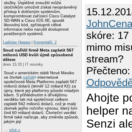
služby. Úspěšné zneužití může
útočníkům umožnit získat neoprávněný
15.12.201
přístup k dotčeným systémům,
kompromitovat zařízení Cisco Catalyst
JohnCe
SD-WAN a Cisco IOS XE, spustit
libovolný kód, zpřístupnit citlivé
informace nebo narušit dostupnost
skóre: 17
postižených systémů.
Ladislav Hagara
|
Komentářů: 2
mimo mis
Soud nařídil firmě Meta zaplatit 567
milionů USD kvůli újmě způsobené
stream?
dětem
dnes 15:33 | IT novinky
Přečteno:
Soud v americkém státě Nové Mexiko
ve čtvrtek
nařídil
internetové
Odpovědě
společnosti Meta Platforms zaplatit 567
milionů dolarů (téměř 12 miliard Kč) za
újmy, které její platformy působí mladým
Ahojte p
lidem. S přihlédnutím k dřívějšímu
verdiktu tak má společnost celkem
zaplatit 942 milionů dolarů, což je malý
helper n
zlomek jejího ročního výnosu, který loni
činil 60 miliard dolarů. Čtvrteční verdikt
firmě také nařizuje, aby změnila způsob,
Senzi al
jakým její
…
více »