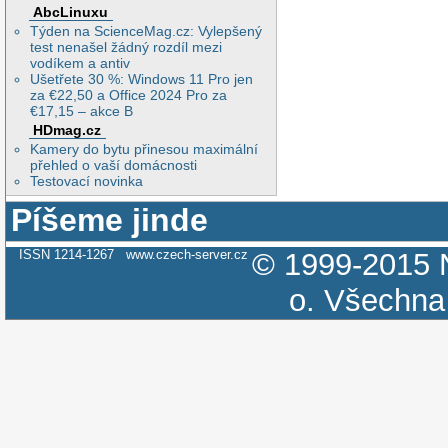
AbcLinuxu
Týden na ScienceMag.cz: Vylepšený
test nenašel žádný rozdíl mezi
vodíkem a antiv
Ušetřete 30 %: Windows 11 Pro jen
za €22,50 a Office 2024 Pro za
€17,15 – akce B
HDmag.cz
Kamery do bytu přinesou maximální
přehled o vaší domácnosti
Testovací novinka
Píšeme jinde
ISSN 1214-1267
www.czech-server.cz
© 1999-2015
o.
Všechna 