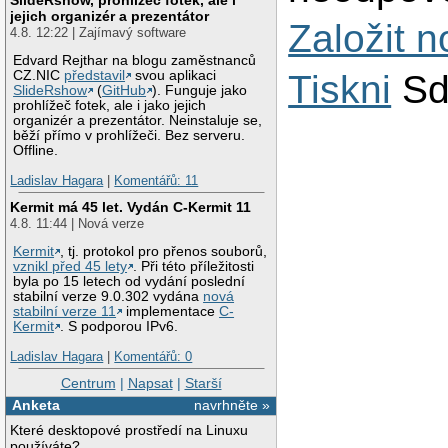
jejich organizér a prezentátor
Založit 
4.8. 12:22 | Zajímavý software
Edvard Rejthar na blogu zaměstnanců
Tiskni
Sd
CZ.NIC
představil
svou aplikaci
SlideRshow
(
GitHub
). Funguje jako
prohlížeč fotek, ale i jako jejich
organizér a prezentátor. Neinstaluje se,
běží přímo v prohlížeči. Bez serveru.
Offline.
Ladislav Hagara
|
Komentářů: 11
Kermit má 45 let. Vydán C-Kermit 11
4.8. 11:44 | Nová verze
Kermit
, tj. protokol pro přenos souborů,
vznikl před 45 lety
. Při této příležitosti
byla po 15 letech od vydání poslední
stabilní verze 9.0.302 vydána
nová
stabilní verze 11
implementace
C-
Kermit
. S podporou IPv6.
Ladislav Hagara
|
Komentářů: 0
Centrum
|
Napsat
|
Starší
Anketa
navrhněte »
Které desktopové prostředí na Linuxu
používáte?