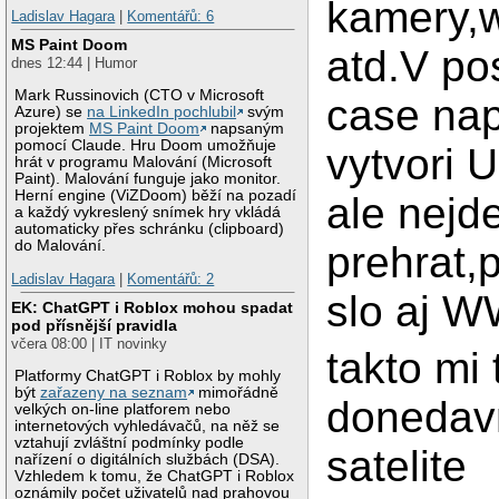
kamery,w
Ladislav Hagara
|
Komentářů: 6
MS Paint Doom
atd.V p
dnes 12:44 | Humor
Mark Russinovich (CTO v Microsoft
case nap
Azure) se
na LinkedIn pochlubil
svým
projektem
MS Paint Doom
napsaným
pomocí Claude. Hru Doom umožňuje
vytvori U
hrát v programu Malování (Microsoft
Paint). Malování funguje jako monitor.
Herní engine (ViZDoom) běží na pozadí
ale nejd
a každý vykreslený snímek hry vkládá
automaticky přes schránku (clipboard)
do Malování.
prehrat,
Ladislav Hagara
|
Komentářů: 2
slo aj 
EK: ChatGPT i Roblox mohou spadat
pod přísnější pravidla
včera 08:00 | IT novinky
takto mi 
Platformy ChatGPT i Roblox by mohly
být
zařazeny na seznam
mimořádně
donedav
velkých on-line platforem nebo
internetových vyhledávačů, na něž se
vztahují zvláštní podmínky podle
satelite
nařízení o digitálních službách (DSA).
Vzhledem k tomu, že ChatGPT i Roblox
oznámily počet uživatelů nad prahovou