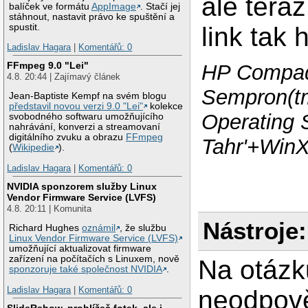
ale tera
balíček ve formátu
AppImage
. Stačí jej
stáhnout, nastavit právo ke spuštění a
spustit.
link tak
Ladislav Hagara
|
Komentářů: 0
FFmpeg 9.0 "Lei"
HP Compaq
4.8. 20:44 | Zajímavý článek
Sempron(t
Jean-Baptiste Kempf na svém blogu
představil novou verzi 9.0 "Lei"
kolekce
Operating 
svobodného softwaru umožňujícího
nahrávání, konverzi a streamovaní
digitálního zvuku a obrazu
FFmpeg
Tahr'+Win
(
Wikipedie
).
Ladislav Hagara
|
Komentářů: 0
NVIDIA sponzorem služby Linux
Vendor Firmware Service (LVFS)
4.8. 20:11 | Komunita
Nástroje:
Richard Hughes
oznámil
, že službu
Linux Vendor Firmware Service (LVFS)
umožňující aktualizovat firmware
zařízení na počítačích s Linuxem, nově
Na otázk
sponzoruje také společnost NVIDIA
.
Ladislav Hagara
|
Komentářů: 0
neodpově
SlideRshow, prohlížeč fotek, ale i