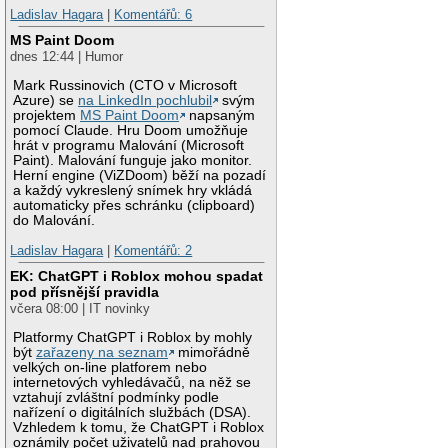
Ladislav Hagara
|
Komentářů: 6
MS Paint Doom
dnes 12:44 | Humor
Mark Russinovich (CTO v Microsoft
Azure) se
na LinkedIn pochlubil
svým
projektem
MS Paint Doom
napsaným
pomocí Claude. Hru Doom umožňuje
hrát v programu Malování (Microsoft
Paint). Malování funguje jako monitor.
Herní engine (ViZDoom) běží na pozadí
a každý vykreslený snímek hry vkládá
automaticky přes schránku (clipboard)
do Malování.
Ladislav Hagara
|
Komentářů: 2
EK: ChatGPT i Roblox mohou spadat
pod přísnější pravidla
včera 08:00 | IT novinky
Platformy ChatGPT i Roblox by mohly
být
zařazeny na seznam
mimořádně
velkých on-line platforem nebo
internetových vyhledávačů, na něž se
vztahují zvláštní podmínky podle
nařízení o digitálních službách (DSA).
Vzhledem k tomu, že ChatGPT i Roblox
oznámily počet uživatelů nad prahovou