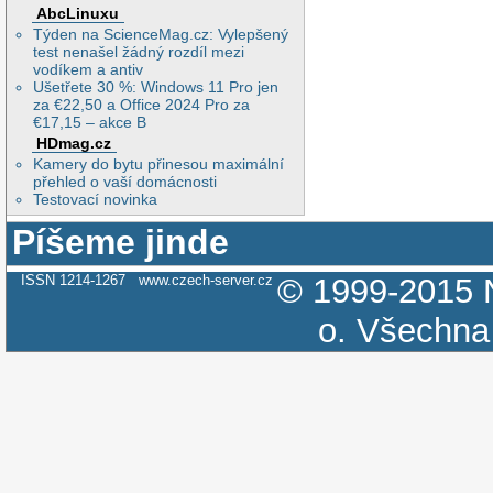
AbcLinuxu
Týden na ScienceMag.cz: Vylepšený
test nenašel žádný rozdíl mezi
vodíkem a antiv
Ušetřete 30 %: Windows 11 Pro jen
za €22,50 a Office 2024 Pro za
€17,15 – akce B
HDmag.cz
Kamery do bytu přinesou maximální
přehled o vaší domácnosti
Testovací novinka
Píšeme jinde
ISSN 1214-1267
www.czech-server.cz
© 1999-2015
o.
Všechna 