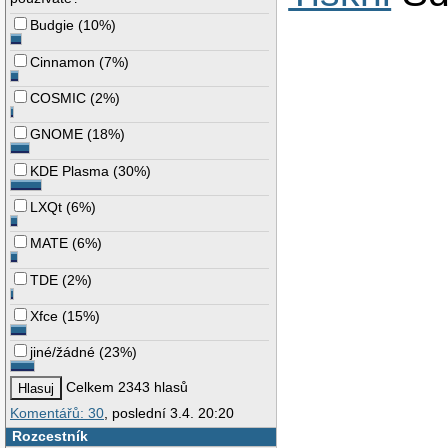
Budgie
(
10%
)
Cinnamon
(
7%
)
COSMIC
(
2%
)
GNOME
(
18%
)
KDE Plasma
(
30%
)
LXQt
(
6%
)
MATE
(
6%
)
TDE
(
2%
)
Xfce
(
15%
)
jiné/žádné
(
23%
)
Celkem 2343 hlasů
Komentářů: 30
, poslední 3.4. 20:20
Rozcestník