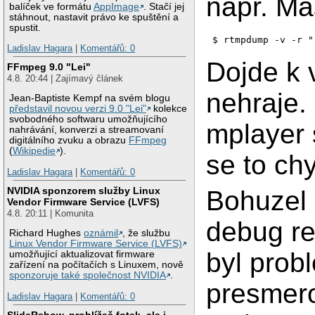
napr. Ma
balíček ve formátu
AppImage
. Stačí jej
stáhnout, nastavit právo ke spuštění a
spustit.
$ rtmpdump -v -r "
Ladislav Hagara
|
Komentářů: 0
Dojde k 
FFmpeg 9.0 "Lei"
4.8. 20:44 | Zajímavý článek
nehraje.
Jean-Baptiste Kempf na svém blogu
představil novou verzi 9.0 "Lei"
kolekce
svobodného softwaru umožňujícího
mplayer 
nahrávání, konverzi a streamovaní
digitálního zvuku a obrazu
FFmpeg
(
Wikipedie
).
se to chy
Ladislav Hagara
|
Komentářů: 0
NVIDIA sponzorem služby Linux
Bohuzel
Vendor Firmware Service (LVFS)
4.8. 20:11 | Komunita
debug r
Richard Hughes
oznámil
, že službu
Linux Vendor Firmware Service (LVFS)
byl prob
umožňující aktualizovat firmware
zařízení na počítačích s Linuxem, nově
sponzoruje také společnost NVIDIA
.
presmero
Ladislav Hagara
|
Komentářů: 0
SlideRshow, prohlížeč fotek, ale i