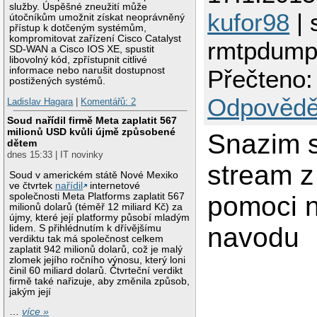
služby. Úspěšné zneužití může
kufor98
| 
útočníkům umožnit získat neoprávněný
přístup k dotčeným systémům,
kompromitovat zařízení Cisco Catalyst
rmtpdump
SD-WAN a Cisco IOS XE, spustit
libovolný kód, zpřístupnit citlivé
informace nebo narušit dostupnost
Přečteno:
postižených systémů.
Odpovědě
Ladislav Hagara
|
Komentářů: 2
Soud nařídil firmě Meta zaplatit 567
milionů USD kvůli újmě způsobené
Snazim s
dětem
dnes 15:33 | IT novinky
stream 
Soud v americkém státě Nové Mexiko
ve čtvrtek
nařídil
internetové
společnosti Meta Platforms zaplatit 567
pomoci n
milionů dolarů (téměř 12 miliard Kč) za
újmy, které její platformy působí mladým
navodu
lidem. S přihlédnutím k dřívějšímu
verdiktu tak má společnost celkem
zaplatit 942 milionů dolarů, což je malý
zlomek jejího ročního výnosu, který loni
činil 60 miliard dolarů. Čtvrteční verdikt
firmě také nařizuje, aby změnila způsob,
jakým její
…
více »