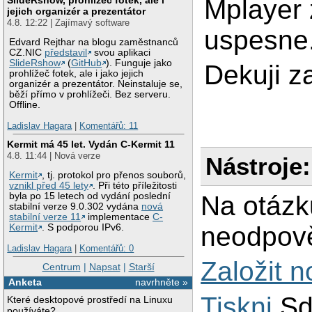
Mplayer 
jejich organizér a prezentátor
4.8. 12:22 | Zajímavý software
uspesne
Edvard Rejthar na blogu zaměstnanců
CZ.NIC
představil
svou aplikaci
SlideRshow
(
GitHub
). Funguje jako
Dekuji z
prohlížeč fotek, ale i jako jejich
organizér a prezentátor. Neinstaluje se,
běží přímo v prohlížeči. Bez serveru.
Offline.
Ladislav Hagara
|
Komentářů: 11
Kermit má 45 let. Vydán C-Kermit 11
4.8. 11:44 | Nová verze
Nástroje:
Kermit
, tj. protokol pro přenos souborů,
vznikl před 45 lety
. Při této příležitosti
Na otázk
byla po 15 letech od vydání poslední
stabilní verze 9.0.302 vydána
nová
stabilní verze 11
implementace
C-
neodpově
Kermit
. S podporou IPv6.
Ladislav Hagara
|
Komentářů: 0
Založit 
Centrum
|
Napsat
|
Starší
Anketa
navrhněte »
Tiskni
Sd
Které desktopové prostředí na Linuxu
používáte?