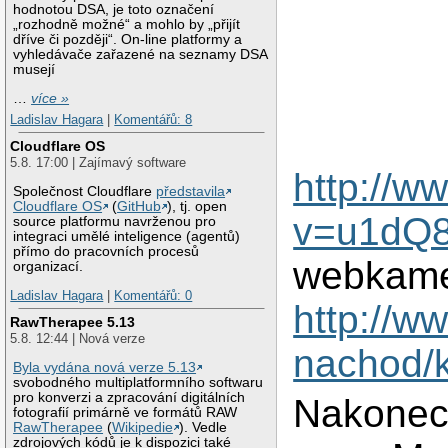
hodnotou DSA, je toto označení
„rozhodně možné“ a mohlo by „přijít
dříve či později“. On-line platformy a
vyhledávače zařazené na seznamy DSA
musejí
…
více »
Ladislav Hagara
|
Komentářů: 8
Cloudflare OS
5.8. 17:00 | Zajímavý software
http://w
Společnost Cloudflare
představila
Cloudflare OS
(
GitHub
), tj. open
v=u1dQ
source platformu navrženou pro
integraci umělé inteligence (agentů)
přímo do pracovních procesů
webkam
organizací.
Ladislav Hagara
|
Komentářů: 0
http://w
RawTherapee 5.13
5.8. 12:44 | Nová verze
nachod/
Byla vydána nová verze 5.13
svobodného multiplatformního softwaru
pro konverzi a zpracování digitálních
Nakonec 
fotografií primárně ve formátů RAW
RawTherapee
(
Wikipedie
). Vedle
zdrojových kódů je k dispozici také