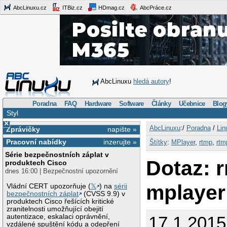
AbcLinuxu.cz
ITBiz.cz
HDmag.cz
AbcPráce.cz
AbcLinuxu
hledá autory
!
Poradna
FAQ
Hardware
Software
Články
Učebnice
Blog
Styl
×
AbcLinuxu
:/
Poradna
/
Lin
Zprávičky
napište »
Pracovní nabídky
inzerujte »
Štítky
:
MPlayer
,
rtmp
,
rt
Série bezpečnostních záplat v
Dotaz: 
produktech Cisco
dnes 16:00 | Bezpečnostní upozornění
mplayer
Vládní CERT upozorňuje (
𝕏
) na
sérii
bezpečnostních záplat
(CVSS 9.9) v
produktech Cisco řešících kritické
zranitelnosti umožňující obejití
autentizace, eskalaci oprávnění,
17.1.2015
vzdálené spuštění kódu a odepření