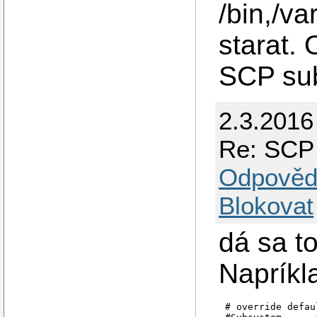
/bin,/va
starat
SCP su
2.3.2016
Re: SCP
Odpověd
Blokovat
dá sa t
Napríkl
# override defau