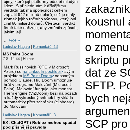
újmy, které její platformy působí mladým
zakaznik
lidem. S přihlédnutím k dřívějšímu
verdiktu tak má společnost celkem
zaplatit 942 milionů dolarů, což je malý
kousnul
zlomek jejího ročního výnosu, který loni
činil 60 miliard dolarů. Čtvrteční verdikt
firmě také nařizuje, aby změnila způsob,
momenta
jakým její
…
více »
o zmenu
Ladislav Hagara
|
Komentářů: 13
MS Paint Doom
skriptu 
7.8. 12:44 | Humor
Mark Russinovich (CTO v Microsoft
dat ze 
Azure) se
na LinkedIn pochlubil
svým
projektem
MS Paint Doom
napsaným
pomocí Claude. Hru Doom umožňuje
SFTP. Po
hrát v programu Malování (Microsoft
Paint). Malování funguje jako monitor.
Herní engine (ViZDoom) běží na pozadí
bych nej
a každý vykreslený snímek hry vkládá
automaticky přes schránku (clipboard)
do Malování.
argument
Ladislav Hagara
|
Komentářů: 3
SCP pro 
EK: ChatGPT i Roblox mohou spadat
pod přísnější pravidla