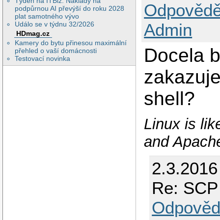
Týden na ITBiz: Náklady na
Odpovědě
podpůrnou AI převýší do roku 2028
plat samotného vývo
Událo se v týdnu 32/2026
Admin
HDmag.cz
Kamery do bytu přinesou maximální
Docela b
přehled o vaší domácnosti
Testovací novinka
zakazuje
shell?
Linux is l
and Apache
2.3.2016
Re: SCP
Odpověd