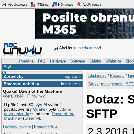
AbcLinuxu.cz
ITBiz.cz
HDmag.cz
AbcPráce.cz
AbcLinuxu
hledá autory
!
Poradna
FAQ
Hardware
Software
Články
Učebnice
Blog
Styl
×
AbcLinuxu
:/
Poradna
/
Lin
Zprávičky
napište »
Pracovní nabídky
inzerujte »
Štítky
:
management
,
SFT
Quake: Dawn of the Machine
Dotaz: 
včera 04:44 | IT novinky
U příležitosti 30. výročí vydání
SFTP
počítačové hry
Quake
byla
vydána
nová epizoda
s názvem
Dawn of the
Machine
(
Steam
).
Ladislav Hagara
|
Komentářů: 4
2.3.2016 