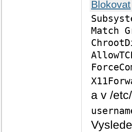
Blokovat
Subsyst
Match G
ChrootD
AllowTC
ForceCo
X11Forw
a v /etc
usernam
Vyslede