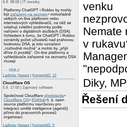
6.8. 08:00 | IT novinky
venku
Platformy ChatGPT i Roblox by mohly
být
zařazeny na seznam
mimořádně
nezprov
velkých on-line platforem nebo
internetových vyhledávačů, na něž se
vztahují zvláštní podmínky podle
Nemate 
nařízení o digitálních službách (DSA).
Vzhledem k tomu, že ChatGPT i Roblox
v rukavu
oznámily počet uživatelů nad prahovou
hodnotou DSA, je toto označení
„rozhodně možné“ a mohlo by „přijít
Managem
dříve či později“. On-line platformy a
vyhledávače zařazené na seznamy DSA
musejí
"nepodp
…
více »
Ladislav Hagara
|
Komentářů: 12
Diky, MP
Cloudflare OS
5.8. 17:00 | Zajímavý software
Řešení 
Společnost Cloudflare
představila
Cloudflare OS
(
GitHub
), tj. open
source platformu navrženou pro
integraci umělé inteligence (agentů)
přímo do pracovních procesů
organizací.
Ladislav Hagara
|
Komentářů: 0