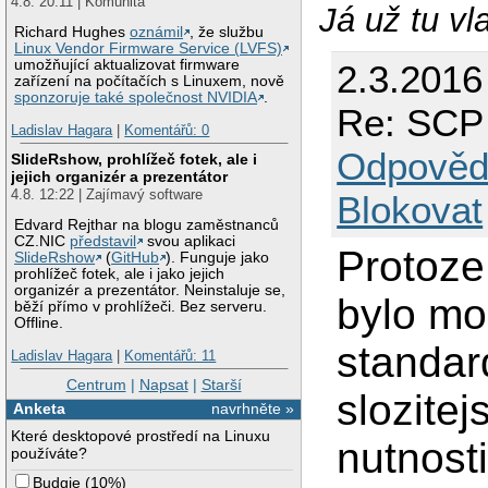
4.8. 20:11 | Komunita
Já už tu vl
Richard Hughes
oznámil
, že službu
Linux Vendor Firmware Service (LVFS)
umožňující aktualizovat firmware
2.3.2016
zařízení na počítačích s Linuxem, nově
sponzoruje také společnost NVIDIA
.
Re: SCP
Ladislav Hagara
|
Komentářů: 0
Odpověd
SlideRshow, prohlížeč fotek, ale i
jejich organizér a prezentátor
4.8. 12:22 | Zajímavý software
Blokovat
Edvard Rejthar na blogu zaměstnanců
CZ.NIC
představil
svou aplikaci
Protoze
SlideRshow
(
GitHub
). Funguje jako
prohlížeč fotek, ale i jako jejich
organizér a prezentátor. Neinstaluje se,
bylo mo
běží přímo v prohlížeči. Bez serveru.
Offline.
standar
Ladislav Hagara
|
Komentářů: 11
Centrum
|
Napsat
|
Starší
slozitej
Anketa
navrhněte »
Které desktopové prostředí na Linuxu
nutnosti
používáte?
Budgie
(
10%
)