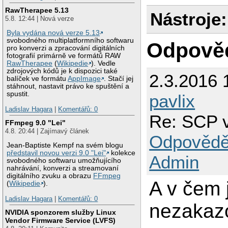
RawTherapee 5.13
Nástroje:
5.8. 12:44 | Nová verze
Byla vydána nová verze 5.13
svobodného multiplatformního softwaru
Odpově
pro konverzi a zpracování digitálních
fotografií primárně ve formátů RAW
RawTherapee
(
Wikipedie
). Vedle
zdrojových kódů je k dispozici také
2.3.2016 
balíček ve formátu
AppImage
. Stačí jej
stáhnout, nastavit právo ke spuštění a
spustit.
pavlix
Ladislav Hagara
|
Komentářů: 0
Re: SCP 
FFmpeg 9.0 "Lei"
4.8. 20:44 | Zajímavý článek
Odpovědě
Jean-Baptiste Kempf na svém blogu
představil novou verzi 9.0 "Lei"
kolekce
Admin
svobodného softwaru umožňujícího
nahrávání, konverzi a streamovaní
digitálního zvuku a obrazu
FFmpeg
A v čem 
(
Wikipedie
).
Ladislav Hagara
|
Komentářů: 0
nezakaz
NVIDIA sponzorem služby Linux
Vendor Firmware Service (LVFS)