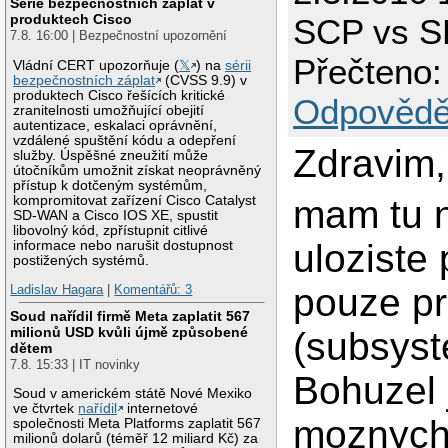
Série bezpečnostních záplat v
produktech Cisco
SCP vs 
7.8. 16:00 | Bezpečnostní upozornění
Přečteno:
Vládní CERT upozorňuje (
𝕏
) na
sérii
bezpečnostních záplat
(CVSS 9.9) v
produktech Cisco řešících kritické
Odpovědě
zranitelnosti umožňující obejití
autentizace, eskalaci oprávnění,
vzdálené spuštění kódu a odepření
Zdravim,
služby. Úspěšné zneužití může
útočníkům umožnit získat neoprávněný
přístup k dotčeným systémům,
kompromitovat zařízení Cisco Catalyst
mam tu 
SD-WAN a Cisco IOS XE, spustit
libovolný kód, zpřístupnit citlivé
uloziste 
informace nebo narušit dostupnost
postižených systémů.
pouze p
Ladislav Hagara
|
Komentářů: 3
Soud nařídil firmě Meta zaplatit 567
milionů USD kvůli újmě způsobené
(subsyst
dětem
7.8. 15:33 | IT novinky
Bohuzel 
Soud v americkém státě Nové Mexiko
ve čtvrtek
nařídil
internetové
moznych
společnosti Meta Platforms zaplatit 567
milionů dolarů (téměř 12 miliard Kč) za