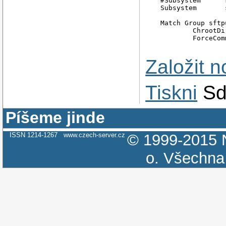
#Subsystem      
Subsystem       
Match Group sftpu
        ChrootDi
Založit 
Tiskni
Sd
Píšeme jinde
ISSN 1214-1267
www.czech-server.cz
© 1999-2015
o.
Všechna 