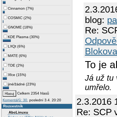
2.3.201
Cinnamon
(
7%
)
blog:
pa
COSMIC
(
2%
)
Re: SC
GNOME
(
18%
)
KDE Plasma
(
30%
)
Odpově
LXQt
(
6%
)
Blokova
MATE
(
6%
)
To je 
TDE
(
2%
)
Xfce
(
15%
)
Já už tu
jiné/žádné
(
23%
)
umřelo.
Celkem 2354 hlasů
2.3.2016 
Komentářů: 30
, poslední 3.4. 20:20
Rozcestník
Re: SCP 
AbcLinuxu