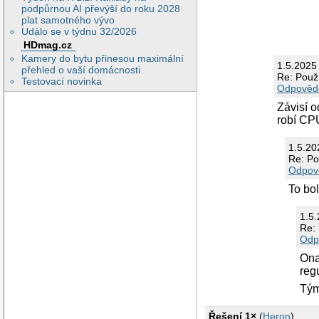
podpůrnou AI převýší do roku 2028
plat samotného vývo
Událo se v týdnu 32/2026
HDmag.cz
Kamery do bytu přinesou maximální
1.5.2025
přehled o vaší domácnosti
Re: Použ
Testovací novinka
Odpověd
Závisí 
robí CPU
1.5.2
Re: Po
Odpov
To bo
1.5
Re:
Odp
Ona
reg
Tým
Řešení 1×
(
Heron
)