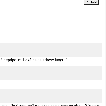
ň nepripojím. Lokálne tie adresy fungujú.
s to v 'ip r' vystupu? Aplikace posloucha na obou IP, 'netstat