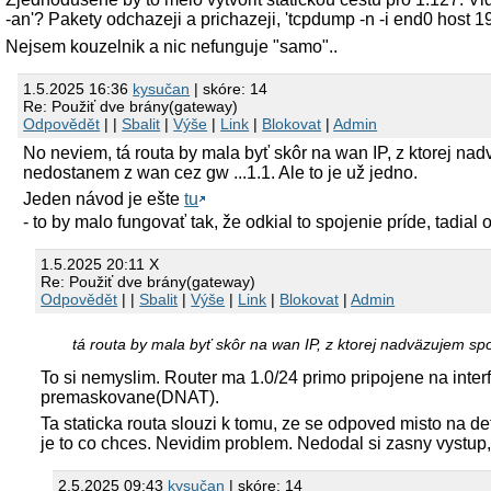
-an'? Pakety odchazeji a prichazeji, 'tcpdump -n -i end0 host
Nejsem kouzelnik a nic nefunguje "samo"..
1.5.2025 16:36
kysučan
| skóre: 14
Re: Použiť dve brány(gateway)
Odpovědět
| |
Sbalit
|
Výše
|
Link
|
Blokovat
|
Admin
No neviem, tá routa by mala byť skôr na wan IP, z ktorej nadv
nedostanem z wan cez gw ...1.1. Ale to je už jedno.
Jeden návod je ešte
tu
- to by malo fungovať tak, že odkial to spojenie príde, tadial 
1.5.2025 20:11 X
Re: Použiť dve brány(gateway)
Odpovědět
| |
Sbalit
|
Výše
|
Link
|
Blokovat
|
Admin
tá routa by mala byť skôr na wan IP, z ktorej nadväzujem sp
To si nemyslim. Router ma 1.0/24 primo pripojene na interf
premaskovane(DNAT).
Ta staticka routa slouzi k tomu, ze se odpoved misto na def
je to co chces. Nevidim problem. Nedodal si zasny vystup
2.5.2025 09:43
kysučan
| skóre: 14