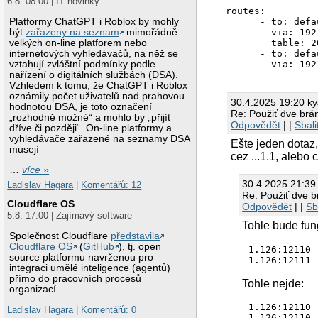
6.8. 08:00 | IT novinky
routes:

      - to: defau
Platformy ChatGPT i Roblox by mohly
        via: 192
být
zařazeny na seznam
mimořádně
        table: 20
velkých on-line platforem nebo
      - to: defau
internetových vyhledávačů, na něž se
        via: 192
vztahují zvláštní podmínky podle
nařízení o digitálních službách (DSA).
Vzhledem k tomu, že ChatGPT i Roblox
oznámily počet uživatelů nad prahovou
30.4.2025 19:20 k
hodnotou DSA, je toto označení
Re: Použiť dve brá
„rozhodně možné“ a mohlo by „přijít
Odpovědět
| |
Sbali
dříve či později“. On-line platformy a
vyhledávače zařazené na seznamy DSA
Ešte jeden dotaz
musejí
cez ...1.1, alebo 
…
více »
30.4.2025 21:39
Ladislav Hagara
|
Komentářů: 12
Re: Použiť dve 
Cloudflare OS
Odpovědět
| |
Sb
5.8. 17:00 | Zajímavý software
Tohle bude fun
Společnost Cloudflare
představila
Cloudflare OS
(
GitHub
), tj. open
1.126:12110 
source platformu navrženou pro
integraci umělé inteligence (agentů)
přímo do pracovních procesů
Tohle nejde:
organizací.
1.126:12110 
Ladislav Hagara
|
Komentářů: 0