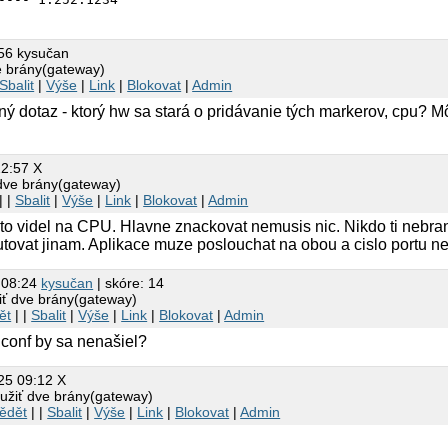
56 kysučan
e brány(gateway)
Sbalit
|
Výše
|
Link
|
Blokovat
|
Admin
ný dotaz - ktorý hw sa stará o pridávanie tých markerov, cpu? M
22:57 X
dve brány(gateway)
| |
Sbalit
|
Výše
|
Link
|
Blokovat
|
Admin
to videl na CPU. Hlavne znackovat nemusis nic. Nikdo ti nebran
tovat jinam. Aplikace muze poslouchat na obou a cislo portu ne
 08:24
kysučan
| skóre: 14
iť dve brány(gateway)
ět
| |
Sbalit
|
Výše
|
Link
|
Blokovat
|
Admin
 conf by sa nenašiel?
25 09:12 X
užiť dve brány(gateway)
ědět
| |
Sbalit
|
Výše
|
Link
|
Blokovat
|
Admin