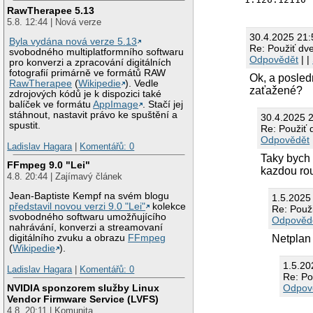
RawTherapee 5.13
5.8. 12:44 | Nová verze
30.4.2025 21:
Byla vydána nová verze 5.13
Re: Použiť dv
svobodného multiplatformního softwaru
Odpovědět
| |
pro konverzi a zpracování digitálních
fotografií primárně ve formátů RAW
Ok, a posled
RawTherapee
(
Wikipedie
). Vedle
zaťažené?
zdrojových kódů je k dispozici také
balíček ve formátu
AppImage
. Stačí jej
stáhnout, nastavit právo ke spuštění a
30.4.2025 
spustit.
Re: Použiť 
Odpovědět
Ladislav Hagara
|
Komentářů: 0
Taky bych 
FFmpeg 9.0 "Lei"
kazdou rou
4.8. 20:44 | Zajímavý článek
Jean-Baptiste Kempf na svém blogu
1.5.2025
představil novou verzi 9.0 "Lei"
kolekce
Re: Použ
svobodného softwaru umožňujícího
Odpověd
nahrávání, konverzi a streamovaní
Netplan
digitálního zvuku a obrazu
FFmpeg
(
Wikipedie
).
1.5.20
Ladislav Hagara
|
Komentářů: 0
Re: Po
NVIDIA sponzorem služby Linux
Odpov
Vendor Firmware Service (LVFS)
4.8. 20:11 | Komunita