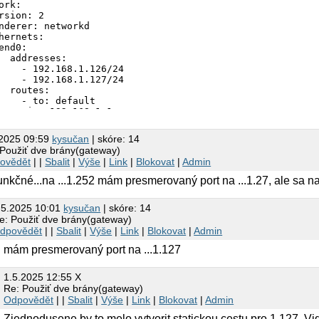
ork:

rsion: 2

nderer: networkd

hernets:

end0:

  addresses:

    - 192.168.1.126/24

    - 192.168.1.127/24

  routes:

    - to: default

    via: 192.168.1.1

    - to: 192.168.1.127

    via: 192.168.1.252

.2025 09:59
kysučan
| skóre: 14
  nameservers:

 Použiť dve brány(gateway)
   addresses:

ovědět
| |
Sbalit
|
Výše
|
Link
|
Blokovat
|
Admin
     - 192.168.1.252

     - 8.8.8.8
unkčné...na ...1.252 mám presmerovaný port na ...1.27, ale sa na
.5.2025 10:01
kysučan
| skóre: 14
e: Použiť dve brány(gateway)
dpovědět
| |
Sbalit
|
Výše
|
Link
|
Blokovat
|
Admin
.. mám presmerovaný port na ...1.127
1.5.2025 12:55 X
Re: Použiť dve brány(gateway)
Odpovědět
| |
Sbalit
|
Výše
|
Link
|
Blokovat
|
Admin
Zjednodusene by to melo vytvorit statickou cestu pro 1.127. Vidi