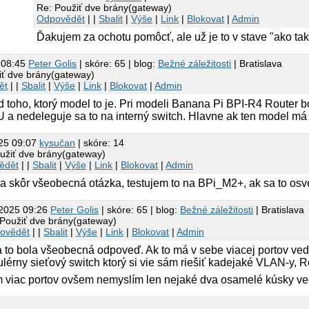
Re: Použiť dve brány(gateway)
Odpovědět
| |
Sbalit
|
Výše
|
Link
|
Blokovat
|
Admin
Ďakujem za ochotu pomôcť, ale už je to v stave "ako ta
 08:45
Peter Golis
| skóre: 65 | blog:
Bežné záležitosti
| Bratislava
iť dve brány(gateway)
ět
| |
Sbalit
|
Výše
|
Link
|
Blokovat
|
Admin
od toho, ktorý model to je. Pri modeli Banana Pi BPI-R4 Route
 a nedeleguje sa to na interný switch. Hlavne ak ten model má
025 09:07
kysučan
| skóre: 14
užiť dve brány(gateway)
ědět
| |
Sbalit
|
Výše
|
Link
|
Blokovat
|
Admin
la skôr všeobecná otázka, testujem to na BPi_M2+, ak sa to osv
.2025 09:26
Peter Golis
| skóre: 65 | blog:
Bežné záležitosti
| Bratislava
 Použiť dve brány(gateway)
ovědět
| |
Sbalit
|
Výše
|
Link
|
Blokovat
|
Admin
 to bola všeobecná odpoveď. Ak to má v sebe viacej portov vedľ
ulérny sieťový switch ktorý si vie sám riešiť kadejaké VLAN-y, R
 viac portov ovšem nemyslím len nejaké dva osamelé kúsky ve