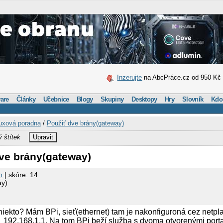
Inzerujte
na AbcPráce.cz od 950 Kč
are
Články
Učebnice
Blogy
Skupiny
Desktopy
Hry
Slovník
Kdo
uxová poradna
/
Použiť dve brány(gateway)
ý štítek
Upravit
dve brány(gateway)
n
| skóre: 14
ay)
 niekto? Mám BPi, sieť(ethernet) tam je nakonfiguroná cez netpla
_192.168.1.1. Na tom BPi beží služba s dvoma otvorenými porta