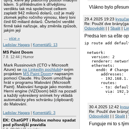
újmy, které její platformy působí mladým
lidem. S přihlédnutím k dřívějšímu
Vlákno bylo přesun
verdiktu tak má společnost celkem
zaplatit 942 milionů dolarů, což je malý
zlomek jejího ročního výnosu, který loni
29.4.2025 19:23
kysuča
činil 60 miliard dolarů. Čtvrteční verdikt
Re: Použiť dve brány(g
firmě také nařizuje, aby změnila způsob,
Odpovědět
| |
Sbalit
|
Li
jakým její
Predsa len sa ešte op
…
více »
ip route add defaul
Ladislav Hagara
|
Komentářů: 13
MS Paint Doom
network:

  version: 2

7.8. 12:44 | Humor
  renderer: network
Mark Russinovich (CTO v Microsoft
  ethernets:

Azure) se
na LinkedIn pochlubil
svým
    end0: # Change
projektem
MS Paint Doom
napsaným
      addresses:

pomocí Claude. Hru Doom umožňuje
      - 192.168.1.
hrát v programu Malování (Microsoft
      routes:

Paint). Malování funguje jako monitor.
      - to: default
Herní engine (ViZDoom) běží na pozadí
        via: 192.1
a každý vykreslený snímek hry vkládá
      routing-polic
automaticky přes schránku (clipboard)
      - from: 192.
do Malování.
        table: 200

30.4.2025 12:42
kysu
        mark: 42

Re: Použiť dve brány
Ladislav Hagara
|
Komentářů: 3
      nameservers:

Odpovědět
| |
Sbalit
|
       addresses:

EK: ChatGPT i Roblox mohou spadat
         - 192.168
Funguje mi to s tým
pod přísnější pravidla
         - 8.8.8.8