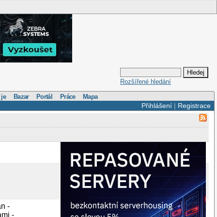
Rozšířené hledání
 je
Bazar
Portál
Práce
Mapa
Přihlášení
|
Registrace
n -
mi -