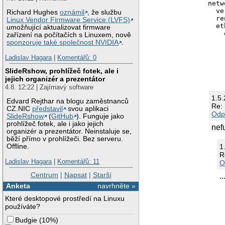
netw
  ve
Richard Hughes
oznámil
, že službu
  re
Linux Vendor Firmware Service (LVFS)
  et
umožňující aktualizovat firmware
    
zařízení na počítačích s Linuxem, nově
    
sponzoruje také společnost NVIDIA
.
    
    
Ladislav Hagara
|
Komentářů: 0
    
SlideRshow, prohlížeč fotek, ale i
    
jejich organizér a prezentátor
    
    
4.8. 12:22 | Zajímavý software
    
1.5
    
Edvard Rejthar na blogu zaměstnanců
Re:
    
CZ.NIC
představil
svou aplikaci
Odp
    
SlideRshow
(
GitHub
). Funguje jako
    
prohlížeč fotek, ale i jako jejich
nef
organizér a prezentátor. Neinstaluje se,
běží přímo v prohlížeči. Bez serveru.
1
Offline.
R
Ladislav Hagara
|
Komentářů: 11
O
Centrum
|
Napsat
|
Starší
.
Anketa
navrhněte »
Které desktopové prostředí na Linuxu
používáte?
Budgie
(
10%
)