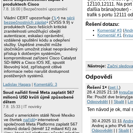
12110,12111. Na port
produktech Cisco
7.8. 16:00 | Bezpečnostní upozornění
ďalšia brána(router) 
trafik s portu 12111 o
Vládní CERT upozorňuje (
𝕏
) na
sérii
bezpečnostních záplat
(CVSS 9.9) v
Řešení dotazu:
produktech Cisco řešících kritické
Komentář #3
(
Andr
zranitelnosti umožňující obejití
Komentář #1
(
kys
autentizace, eskalaci oprávnění,
vzdálené spuštění kódu a odepření
služby. Úspěšné zneužití může
útočníkům umožnit získat neoprávněný
přístup k dotčeným systémům,
kompromitovat zařízení Cisco Catalyst
SD-WAN a Cisco IOS XE, spustit
Nástroje:
Začni sledova
libovolný kód, zpřístupnit citlivé
informace nebo narušit dostupnost
postižených systémů.
Odpovědi
Ladislav Hagara
|
Komentářů: 3
Řešení 1×
(
pet I.
)
28.4.2025 21:18
kysuča
Soud nařídil firmě Meta zaplatit 567
Re: Použiť dve brány(g
milionů USD kvůli újmě způsobené
Odpovědět
| |
Sbalit
|
Li
dětem
7.8. 15:33 | IT novinky
Ten návod je ok, mal 
Soud v americkém státě Nové Mexiko
ve čtvrtek
nařídil
internetové
30.4.2025 11:11
Andr
společnosti Meta Platforms zaplatit 567
Andrej a jeho IPv6 f
milionů dolarů (téměř 12 miliard Kč) za
Odpovědět
| |
Sbalit
|