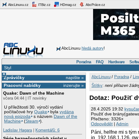
AbcLinuxu.cz
ITBiz.cz
HDmag.cz
AbcPráce.cz
AbcLinuxu
hledá autory
!
Poradna
FAQ
Hardware
Softw
Styl
×
AbcLinuxu
:/
Poradna
/
Lin
Zprávičky
napište »
Pracovní nabídky
inzerujte »
Štítky
:
není přiřazen žádn
Quake: Dawn of the Machine
Dotaz: Použiť 
včera 04:44 | IT novinky
U příležitosti 30. výročí vydání
28.4.2025 19:32
kysuča
počítačové hry
Quake
byla
vydána
Použiť dve brány(gatew
nová epizoda
s názvem
Dawn of the
Přečteno: 3326×
Machine
(
Steam
).
Odpovědět
|
Admin
Ladislav Hagara
|
Komentářů: 6
Páni, helfne mi s tým
ip_192.168.1.126, gw
Série bezpečnostních záplat v