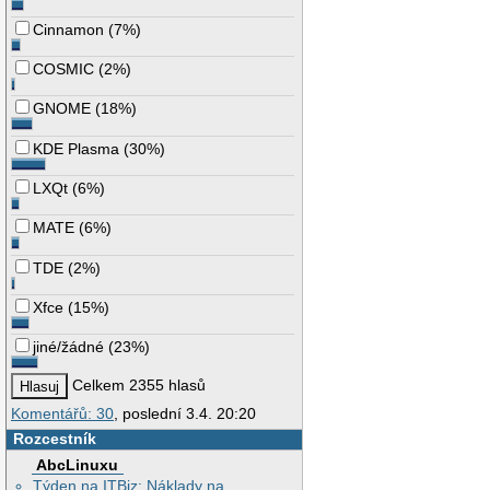
Cinnamon
(
7%
)
COSMIC
(
2%
)
GNOME
(
18%
)
KDE Plasma
(
30%
)
LXQt
(
6%
)
MATE
(
6%
)
TDE
(
2%
)
Xfce
(
15%
)
jiné/žádné
(
23%
)
Celkem 2355 hlasů
Komentářů: 30
, poslední 3.4. 20:20
Rozcestník
AbcLinuxu
Týden na ITBiz: Náklady na