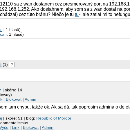
 12110 sa z wan dostanem cez presmerovaný port na 192.168.1.1
- 192.168.1.252. Ako dosiahnem, aby som sa z wan dostal na por
dchádzal) cez túto bránu? Niečo je tu
tu
, ale zatial mi to nefungu
ej
, 1 hlasů)
učan
, 1 hlasů)
t
(1)
?
n
| skóre: 14
ateway)
nk
|
Blokovat
|
Admin
som tam chybu, takže ok. Ak sa dá, tak poprosím admina o delet
ej
| skóre: 51 | blog:
Republic of Mordor
undamentalismus
Výše
|
Link
|
Blokovat
|
Admin