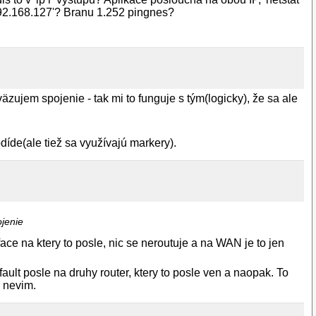
 192.168.127'? Branu 1.252 pingnes?
äzujem spojenie - tak mi to funguje s tým(logicky), že sa ale
odíde(ale tiež sa využívajú markery).
ojenie
ace na ktery to posle, nic se neroutuje a na WAN je to jen
ault posle na druhy router, ktery to posle ven a naopak. To
, nevim.