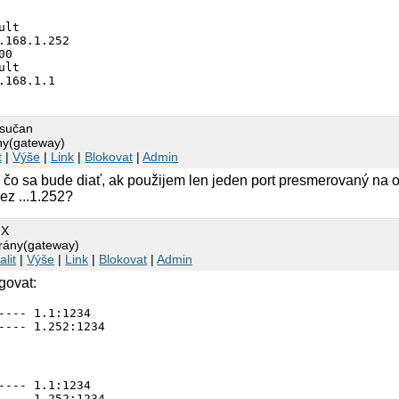
lt

.168.1.252

0

lt

.168.1.1
ysučan
ny(gateway)
t
|
Výše
|
Link
|
Blokovat
|
Admin
, čo sa bude diať, ak použijem len jeden port presmerovaný na 
cez ...1.252?
 X
brány(gateway)
alit
|
Výše
|
Link
|
Blokovat
|
Admin
govat:
---- 1.1:1234

---- 1.1:1234
