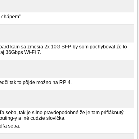
k chápem".
r board kam sa zmesia 2x 10G SFP by som pochyboval že to
 aj 36Gbps Wi-Fi 7.
edčí tak to pôjde možno na RPi4.
a seba, tak je silno pravdepodobné že je tam prifláknutý
outing-y a iné cudzie slovíčka.
dľa seba.