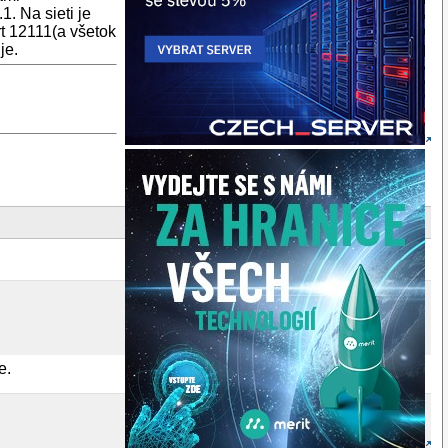
. Na sieti je
t 12111(a všetok
je.
e.