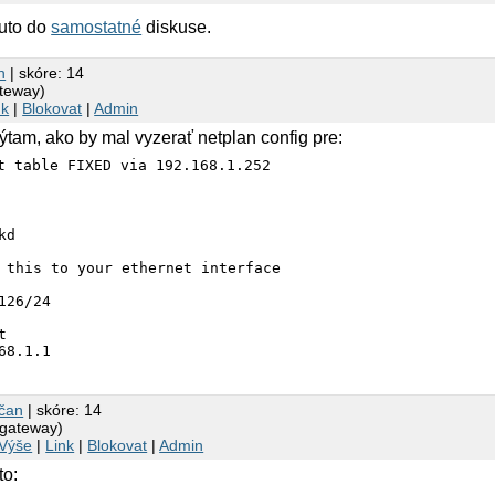
uto do
samostatné
diskuse.
n
| skóre: 14
ateway)
nk
|
Blokovat
|
Admin
ýtam, ako by mal vyzerať netplan config pre:
t table FIXED via 192.168.1.252
d

 this to your ethernet interface

126/24



68.1.1

y:

168.1.0/24

čan
| skóre: 14
(gateway)
Výše
|
Link
|
Blokovat
|
Admin
.1.252

to: