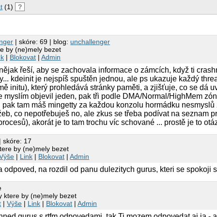
t
(1)
?
nger
| skóre: 69 | blog:
unchallenger
e by (ne)mely bezet
nk
|
Blokovat
|
Admin
rá nějak řeší, aby se zachovala informace o zámcích, když ti cr
.. kdeinit je nejspíš spuštěn jednou, ale ps ukazuje každý thr
mě initu), který prohledává stránky paměti, a zjišťuje, co se dá
se myslím objevil jeden, pak tři podle DMA/Normal/HighMem zón (
d pak tam máš mingetty za každou konzolu hormádku nesmyslů z 
lužeb, co nepotřebuješ no, ale zkus se třeba podívat na sezna
procesů), akorát je to tam trochu víc schované ... prostě je to
| skóre: 17
tere by (ne)mely bezet
Výše
|
Link
|
Blokovat
|
Admin
 odpoved, na rozdil od panu dulezitych gurus, kteri se spokoji s 
e
 ktere by (ne)mely bezet
t
|
Výše
|
Link
|
Blokovat
|
Admin
ned gurus s rtfm odpovedami. tak Ti mozem odpovedat aj ja - a t