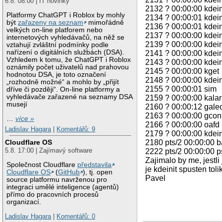
6.8. 08:00 | IT novinky
2132 ? 00:00:00 kdein
Platformy ChatGPT i Roblox by mohly
2134 ? 00:00:01 kdein
být
zařazeny na seznam
mimořádně
2136 ? 00:00:01 kdein
velkých on-line platforem nebo
2137 ? 00:00:00 kdein
internetových vyhledávačů, na něž se
2139 ? 00:00:00 kdein
vztahují zvláštní podmínky podle
nařízení o digitálních službách (DSA).
2141 ? 00:00:00 kdein
Vzhledem k tomu, že ChatGPT i Roblox
2143 ? 00:00:00 kdein
oznámily počet uživatelů nad prahovou
2145 ? 00:00:00 kget
hodnotou DSA, je toto označení
2148 ? 00:00:00 kdein
„rozhodně možné“ a mohlo by „přijít
2155 ? 00:00:01 sim
dříve či později“. On-line platformy a
vyhledávače zařazené na seznamy DSA
2159 ? 00:00:00 kala
musejí
2160 ? 00:00:12 gale
2163 ? 00:00:00 gcon
…
více »
2166 ? 00:00:00 oafd
Ladislav Hagara
|
Komentářů: 9
2179 ? 00:00:00 kdein
Cloudflare OS
2180 pts/2 00:00:00 
5.8. 17:00 | Zajímavý software
2222 pts/2 00:00:00 p
Zajimalo by me, jestl
Společnost Cloudflare
představila
je kdeinit spusten to
Cloudflare OS
(
GitHub
), tj. open
Pavel
source platformu navrženou pro
integraci umělé inteligence (agentů)
přímo do pracovních procesů
organizací.
Ladislav Hagara
|
Komentářů: 0