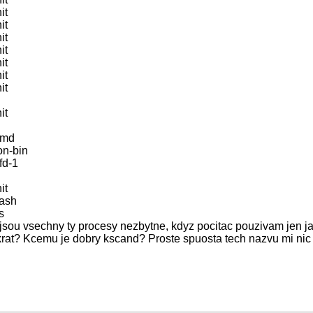
it
it
it
it
it
it
it
it
rmd
on-bin
fd-1
it
bash
s
i jsou vsechny ty procesy nezbytne, kdyz pocitac pouzivam jen ja
likrat? Kcemu je dobry kscand? Proste spuosta tech nazvu mi nic 