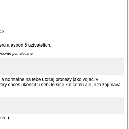
    

    

    

    

    

    

    

o   

eru a aspon 5 uzivatelich.
kýčovitě pomalované.
m a normalne na tebe utocej procesy jako vojaci v
y chces ukoncit :) neni to sice k nicemu ale je to zajimava
sh :)