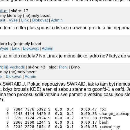
il-m
| skóre: 17
amy ktere by (ne)mely bezet
alit
|
Výše
|
Link
|
Blokovat
|
Admin
po tom, co tfm plus spoustu diskuzi na webu prectu a nic nepoma
tere by (ne)mely bezet
Výše
|
Link
|
Blokovat
|
Admin
y uz nikdo nedela? No Linux je monoliticke jadro ne? Ikdyz do 
ichi) Vychodil
| skóre: 43 | blog:
Pichi
| Brno
e by (ne)mely bezet
nk
|
Blokovat
|
Admin
k SWRAIDU. Pokud nepouzivas SWRAID, tak to tam byt nemusi 
 kdyz brousis KDE) a ten si sebou stahne to gconfd-1 a oafd. Je 
sina tech procesu sdili vetsinu sve pameti a vetsinu casu jsou sle
M):
   0  7384 7376 5392 S  0.0  0.4   0:00.47 rox           
   0  4148 4144 3420 S  0.0  0.2   0:00.33 change_pixmap 
   0  3728 3724 2924 S  0.0  0.2   0:01.38 icewm         
   0  2360 2360 1244 S  0.0  0.1   0:00.17 bash          
   0  2232 2228 1844 S  0.0  0.1   0:06.55 icewmtray     