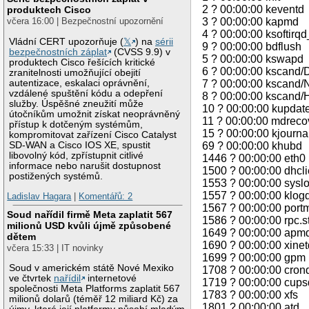
2 ? 00:00:00 keventd
produktech Cisco
včera 16:00 | Bezpečnostní upozornění
3 ? 00:00:00 kapmd
4 ? 00:00:00 ksoftir
Vládní CERT upozorňuje (
𝕏
) na
sérii
9 ? 00:00:00 bdflush
bezpečnostních záplat
(CVSS 9.9) v
5 ? 00:00:00 kswapd
produktech Cisco řešících kritické
6 ? 00:00:00 kscand
zranitelnosti umožňující obejití
autentizace, eskalaci oprávnění,
7 ? 00:00:00 kscand/
vzdálené spuštění kódu a odepření
8 ? 00:00:00 kscand
služby. Úspěšné zneužití může
10 ? 00:00:00 kupdat
útočníkům umožnit získat neoprávněný
11 ? 00:00:00 mdreco
přístup k dotčeným systémům,
15 ? 00:00:00 kjourna
kompromitovat zařízení Cisco Catalyst
SD-WAN a Cisco IOS XE, spustit
69 ? 00:00:00 khubd
libovolný kód, zpřístupnit citlivé
1446 ? 00:00:00 eth0
informace nebo narušit dostupnost
1500 ? 00:00:00 dhcli
postižených systémů.
1553 ? 00:00:00 sysl
1557 ? 00:00:00 klog
Ladislav Hagara
|
Komentářů: 2
1567 ? 00:00:00 port
Soud nařídil firmě Meta zaplatit 567
1586 ? 00:00:00 rpc.s
milionů USD kvůli újmě způsobené
1649 ? 00:00:00 apm
dětem
1690 ? 00:00:00 xinet
včera 15:33 | IT novinky
1699 ? 00:00:00 gpm
Soud v americkém státě Nové Mexiko
1708 ? 00:00:00 cron
ve čtvrtek
nařídil
internetové
1719 ? 00:00:00 cups
společnosti Meta Platforms zaplatit 567
1783 ? 00:00:00 xfs
milionů dolarů (téměř 12 miliard Kč) za
1801 ? 00:00:00 atd