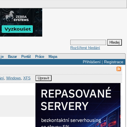
Rozšířené hledání
 je
Bazar
Portál
Práce
Mapa
Přihlášení
|
Registrace
ání
,
Windows
,
XFS
Upravit