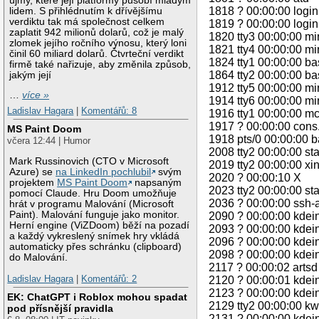
újmy, které její platformy působí mladým
1818 ? 00:00:00 login
lidem. S přihlédnutím k dřívějšímu
verdiktu tak má společnost celkem
1819 ? 00:00:00 login
zaplatit 942 milionů dolarů, což je malý
1820 tty3 00:00:00 mi
zlomek jejího ročního výnosu, který loni
1821 tty4 00:00:00 mi
činil 60 miliard dolarů. Čtvrteční verdikt
1824 tty1 00:00:00 b
firmě také nařizuje, aby změnila způsob,
1864 tty2 00:00:00 b
jakým její
1912 tty5 00:00:00 mi
…
více »
1914 tty6 00:00:00 mi
Ladislav Hagara
|
Komentářů: 8
1916 tty1 00:00:00 m
1917 ? 00:00:00 cons
MS Paint Doom
1918 pts/0 00:00:00 
včera 12:44 | Humor
2008 tty2 00:00:00 sta
Mark Russinovich (CTO v Microsoft
2019 tty2 00:00:00 xin
Azure) se
na LinkedIn pochlubil
svým
2020 ? 00:00:10 X
projektem
MS Paint Doom
napsaným
2023 tty2 00:00:00 st
pomocí Claude. Hru Doom umožňuje
2036 ? 00:00:00 ssh-
hrát v programu Malování (Microsoft
Paint). Malování funguje jako monitor.
2090 ? 00:00:00 kdein
Herní engine (ViZDoom) běží na pozadí
2093 ? 00:00:00 kdein
a každý vykreslený snímek hry vkládá
2096 ? 00:00:00 kdein
automaticky přes schránku (clipboard)
2098 ? 00:00:00 kdein
do Malování.
2117 ? 00:00:02 artsd
Ladislav Hagara
|
Komentářů: 2
2120 ? 00:00:01 kdein
2123 ? 00:00:00 kdein
EK: ChatGPT i Roblox mohou spadat
2129 tty2 00:00:00 k
pod přísnější pravidla
2131 ? 00:00:00 kdein