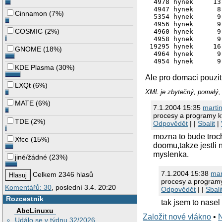
 4978 hynek     13
 4947 hynek      8
Cinnamon
(
7%
)
 5354 hynek      9
 4956 hynek      9
COSMIC
(
2%
)
 4960 hynek      9
 4958 hynek      9
19295 hynek     16
GNOME
(
18%
)
 4964 hynek      9
KDE Plasma
(
30%
)
Ale pro domaci pouziti
LXQt
(
6%
)
XML je zbytečný, pomalý, 
MATE
(
6%
)
7.1.2004 15:35
marti
procesy a programy k
TDE
(
2%
)
Odpovědět
| |
Sbalit
|
mozna to bude troch
Xfce
(
15%
)
doomu,takze jestli 
myslenka.
jiné/žádné
(
23%
)
7.1.2004 15:38
mar
Celkem 2346 hlasů
procesy a programy
Komentářů: 30
, poslední 3.4. 20:20
Odpovědět
| |
Sbali
Rozcestník
tak jsem to nasel
AbcLinuxu
Založit nové vlákno
•
Událo se v týdnu 32/2026