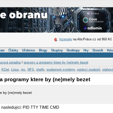
Inzerujte
na AbcPráce.cz od 950 Kč
are
Články
Učebnice
Blogy
Skupiny
Desktopy
Hry
Slovník
Kdo
uxová poradna
/
procesy a programy ktere by (ne)mely bezet
,
KGet
,
Linux
,
mc
,
NFS
,
shelly
,
souborové systémy
,
správci souborů
,
stahov
a programy ktere by (ne)mely bezet
e by (ne)mely bezet
se nasledujici: PID TTY TIME CMD