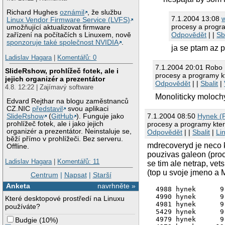
Richard Hughes
oznámil
, že službu
7.1.2004 13:08
w
Linux Vendor Firmware Service (LVFS)
procesy a progr
umožňující aktualizovat firmware
Odpovědět
| |
Sb
zařízení na počítačích s Linuxem, nově
sponzoruje také společnost NVIDIA
.
ja se ptam az 
Ladislav Hagara
|
Komentářů: 0
7.1.2004 20:01 Robo
SlideRshow, prohlížeč fotek, ale i
procesy a programy k
jejich organizér a prezentátor
Odpovědět
| |
Sbalit
|
4.8. 12:22 | Zajímavý software
Monoliticky moloch
Edvard Rejthar na blogu zaměstnanců
CZ.NIC
představil
svou aplikaci
7.1.2004 08:50
Hynek (P
SlideRshow
(
GitHub
). Funguje jako
procesy a programy kter
prohlížeč fotek, ale i jako jejich
organizér a prezentátor. Neinstaluje se,
Odpovědět
| |
Sbalit
|
Li
běží přímo v prohlížeči. Bez serveru.
mdrecoveryd je neco 
Offline.
pouzivas galeon (proc,
Ladislav Hagara
|
Komentářů: 11
se tim ale netrap, vet
(top u svoje jmeno a 
Centrum
|
Napsat
|
Starší
Anketa
navrhněte »
 4988 hynek      9
 4990 hynek      9
Které desktopové prostředí na Linuxu
 4981 hynek      9
používáte?
 5429 hynek      9
 4979 hynek      9
Budgie
(
10%
)