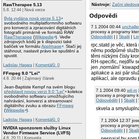
Nástroje:
Začni sledova
RawTherapee 5.13
5.8. 12:44 | Nová verze
Odpovědi
Byla vydána nová verze 5.13
svobodného multiplatformního softwaru
7.1.2004 00:44
unchalle
pro konverzi a zpracování digitálních
procesy a programy kter
fotografií primárně ve formátů RAW
Odpovědět
| |
Sbalit
|
Li
RawTherapee
(
Wikipedie
). Vedle
zdrojových kódů je k dispozici také
rpc.statd je věc, kte
balíček ve formátu
AppImage
. Stačí jej
němu podpůrné služby.
stáhnout, nastavit právo ke spuštění a
těmi nízkými čísly kro
spustit.
RH-specific, nejdřív 
Ladislav Hagara
|
Komentářů: 0
jen ,normální` kswap
apliakce a asi pár s
FFmpeg 9.0 "Lei"
aplikací, ale opravdu 
4.8. 20:44 | Zajímavý článek
Jean-Baptiste Kempf na svém blogu
7.1.2004 09:40
wil-m
představil novou verzi 9.0 "Lei"
kolekce
procesy a programy k
svobodného softwaru umožňujícího
Odpovědět
| |
Sbalit
|
nahrávání, konverzi a streamovaní
digitálního zvuku a obrazu
FFmpeg
skvela a smysluplna
(
Wikipedie
).
Ladislav Hagara
|
Komentářů: 0
7.1.2004 12:37 jos
procesy a programy
NVIDIA sponzorem služby Linux
Odpovědět
| |
Sbali
Vendor Firmware Service (LVFS)
4.8. 20:11 | Komunita
nespajal by som h