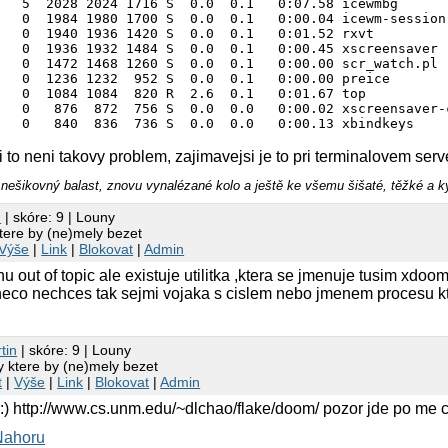
   5  2028 2024 1716 S  0.0  0.1   0:07.58 icewmbg       
   0  1984 1980 1700 S  0.0  0.1   0:00.04 icewm-session 
   0  1940 1936 1420 S  0.0  0.1   0:01.52 rxvt          
   0  1936 1932 1484 S  0.0  0.1   0:00.45 xscreensaver  
   0  1472 1468 1260 S  0.0  0.1   0:00.00 scr_watch.pl  
   0  1236 1232  952 S  0.0  0.1   0:00.00 preice        
   0  1084 1084  820 R  2.6  0.1   0:01.67 top           
   0   876  872  756 S  0.0  0.0   0:00.02 xscreensaver-c
 to neni takovy problem, zajimavejsi je to pri terminalovem serv
nešikovný balast, znovu vynalézané kolo a ještě ke všemu šišaté, těžké a 
n
| skóre: 9 | Louny
tere by (ne)mely bezet
Výše
|
Link
|
Blokovat
|
Admin
u out of topic ale existuje utilitka ,ktera se jmenuje tusim xdoo
neco nechces tak sejmi vojaka s cislem nebo jmenem procesu kter
tin
| skóre: 9 | Louny
 ktere by (ne)mely bezet
t
|
Výše
|
Link
|
Blokovat
|
Admin
 :) http://www.cs.unm.edu/~dlchao/flake/doom/ pozor jde po me c
Nahoru