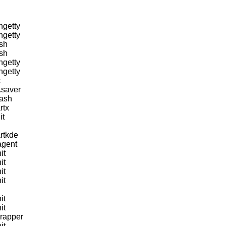
ngetty
ngetty
ash
ash
ngetty
ngetty
c
.saver
bash
rtx
it
artkde
agent
it
it
it
it
it
it
wrapper
it