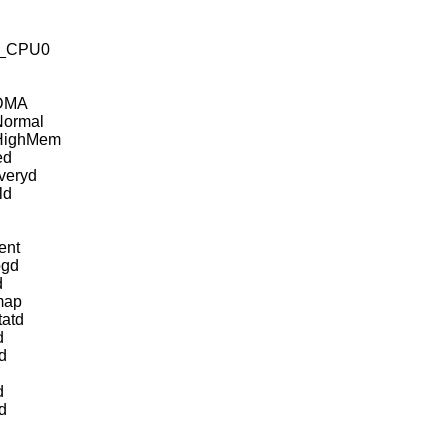
qd_CPU0
/DMA
Normal
/HighMem
ed
veryd
ld
ent
ogd
d
map
tatd
d
d
d
d