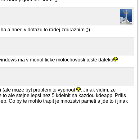
ha a hned v dotazu to radej zduraznim ;))
windows ma v monoliticke molochovosti jeste daleko
(ale muze byt problem to vypnout
. Jinak vidim, ze
to ale stejne lepsi nez 5 kdeinit na kazdou kdeapp. Prilis
ep. Co by te mohlo trapit je mnozstvi pameti a jde to i jinak
    

    

    

    

    
