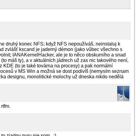
ashne druhý konec NFS; když NFS nepoužíváš, neinstaluj k
ead zvlášť kscand je jaderný démon (jako vůbec všechno s
 uvolnit; IANAKernelHacker, ale je to něco obskurního a snad
to máš ty), a v aktuálních jádrech už zas nic takového není,
KDE (to je také továrna na procesy) a pak normální
m procesů v MS Win a možná se dost podivíš (nemysím seznam
 otázka designu, monolitické molochy už dneska nikdo nedělá
rtfm.
o ziadny guru nie som.. ;)