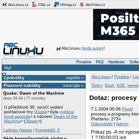
AbcLinuxu.cz
ITBiz.cz
HDmag.cz
AbcPráce.cz
AbcLinuxu
hledá autory
!
Poradna
FAQ
Hardware
Softw
Styl
×
AbcLinuxu
:/
Poradna
/
Lin
Zprávičky
napište »
Pracovní nabídky
inzerujte »
Štítky
:
Bash
,
KDE
,
kernel
Quake: Dawn of the Machine
Dotaz: procesy 
dnes 04:44 | IT novinky
U příležitosti 30. výročí vydání
7.1.2004 00:08
Pavel
počítačové hry
Quake
byla
vydána
procesy a programy kter
nová epizoda
s názvem
Dawn of the
Přečteno: 273×
Machine
(
Steam
).
Odpovědět
|
Admin
Ladislav Hagara
|
Komentářů: 0
Prikaz ps -A mi vypi
1 ? 00:00:03 init
Série bezpečnostních záplat v