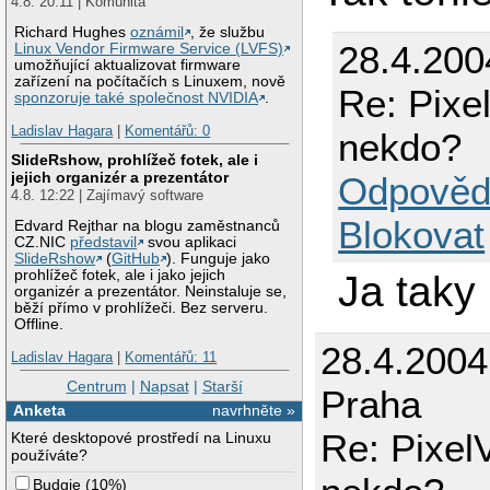
4.8. 20:11 | Komunita
Richard Hughes
oznámil
, že službu
28.4.200
Linux Vendor Firmware Service (LVFS)
umožňující aktualizovat firmware
zařízení na počítačích s Linuxem, nově
Re: Pixe
sponzoruje také společnost NVIDIA
.
Ladislav Hagara
|
Komentářů: 0
nekdo?
SlideRshow, prohlížeč fotek, ale i
jejich organizér a prezentátor
Odpověd
4.8. 12:22 | Zajímavý software
Blokovat
Edvard Rejthar na blogu zaměstnanců
CZ.NIC
představil
svou aplikaci
SlideRshow
(
GitHub
). Funguje jako
prohlížeč fotek, ale i jako jejich
Ja taky
organizér a prezentátor. Neinstaluje se,
běží přímo v prohlížeči. Bez serveru.
Offline.
28.4.200
Ladislav Hagara
|
Komentářů: 11
Centrum
|
Napsat
|
Starší
Praha
Anketa
navrhněte »
Re: Pixel
Které desktopové prostředí na Linuxu
používáte?
Budgie
(
10%
)