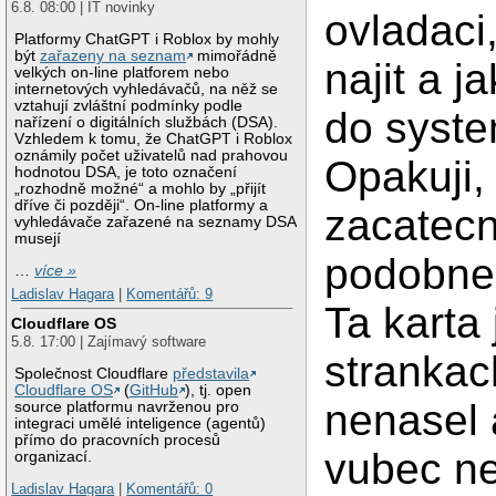
6.8. 08:00 | IT novinky
ovladaci,
Platformy ChatGPT i Roblox by mohly
být
zařazeny na seznam
mimořádně
najit a j
velkých on-line platforem nebo
internetových vyhledávačů, na něž se
vztahují zvláštní podmínky podle
do syst
nařízení o digitálních službách (DSA).
Vzhledem k tomu, že ChatGPT i Roblox
oznámily počet uživatelů nad prahovou
Opakuji,
hodnotou DSA, je toto označení
„rozhodně možné“ a mohlo by „přijít
dříve či později“. On-line platformy a
zacatecn
vyhledávače zařazené na seznamy DSA
musejí
podobne 
…
více »
Ladislav Hagara
|
Komentářů: 9
Ta karta 
Cloudflare OS
5.8. 17:00 | Zajímavý software
strankac
Společnost Cloudflare
představila
Cloudflare OS
(
GitHub
), tj. open
nenasel 
source platformu navrženou pro
integraci umělé inteligence (agentů)
přímo do pracovních procesů
vubec ne
organizací.
Ladislav Hagara
|
Komentářů: 0