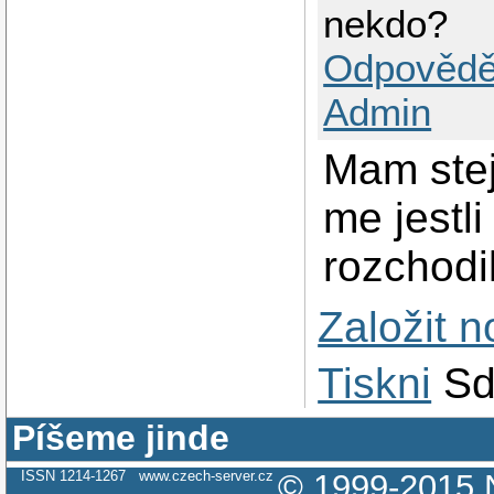
nekdo?
Odpovědě
Admin
Mam stej
me jestl
rozchodil
Založit 
Tiskni
Sd
Píšeme jinde
ISSN 1214-1267
www.czech-server.cz
© 1999-2015