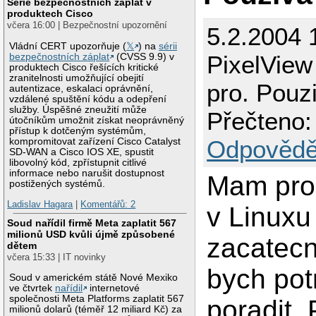
Série bezpečnostních záplat v
produktech Cisco
včera 16:00 | Bezpečnostní upozornění
5.2.2004 
Vládní CERT upozorňuje (
𝕏
) na
sérii
PixelVie
bezpečnostních záplat
(CVSS 9.9) v
produktech Cisco řešících kritické
zranitelnosti umožňující obejití
pro. Pouz
autentizace, eskalaci oprávnění,
vzdálené spuštění kódu a odepření
služby. Úspěšné zneužití může
Přečteno:
útočníkům umožnit získat neoprávněný
přístup k dotčeným systémům,
Odpovědě
kompromitovat zařízení Cisco Catalyst
SD-WAN a Cisco IOS XE, spustit
libovolný kód, zpřístupnit citlivé
informace nebo narušit dostupnost
Mam pro
postižených systémů.
Ladislav Hagara
|
Komentářů: 2
v Linuxu
Soud nařídil firmě Meta zaplatit 567
milionů USD kvůli újmě způsobené
zacatecn
dětem
včera 15:33 | IT novinky
bych pot
Soud v americkém státě Nové Mexiko
ve čtvrtek
nařídil
internetové
společnosti Meta Platforms zaplatit 567
poradit.
milionů dolarů (téměř 12 miliard Kč) za