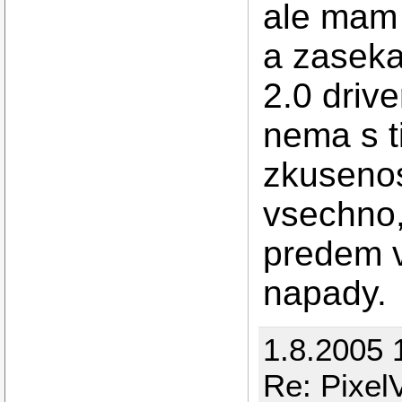
ale mam 
a zaseka
2.0 driv
nema s t
zkusenos
vsechno,
predem v
napady.
1.8.2005 
Re: Pixel