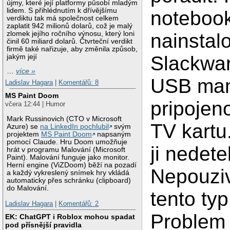
újmy, které její platformy působí mladým
lidem. S přihlédnutím k dřívějšímu
notebook
verdiktu tak má společnost celkem
zaplatit 942 milionů dolarů, což je malý
zlomek jejího ročního výnosu, který loni
nainstal
činil 60 miliard dolarů. Čtvrteční verdikt
firmě také nařizuje, aby změnila způsob,
Slackwar
jakým její
…
více »
USB ma
Ladislav Hagara
|
Komentářů: 8
MS Paint Doom
pripojen
včera 12:44 | Humor
Mark Russinovich (CTO v Microsoft
TV kartu
Azure) se
na LinkedIn pochlubil
svým
projektem
MS Paint Doom
napsaným
pomocí Claude. Hru Doom umožňuje
ji nedete
hrát v programu Malování (Microsoft
Paint). Malování funguje jako monitor.
Herní engine (ViZDoom) běží na pozadí
Nepouzi
a každý vykreslený snímek hry vkládá
automaticky přes schránku (clipboard)
do Malování.
tento typ
Ladislav Hagara
|
Komentářů: 2
Problem 
EK: ChatGPT i Roblox mohou spadat
pod přísnější pravidla