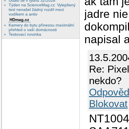
ak tam j
Událo se v týdnu 32/2026
Týden na ScienceMag.cz: Vylepšený
test nenašel žádný rozdíl mezi
jadre nie
vodíkem a antiv
HDmag.cz
dokompil
Kamery do bytu přinesou maximální
přehled o vaší domácnosti
Testovací novinka
napisal 
13.5.200
Re: Pixe
nekdo?
Odpověd
Blokovat
NT1004