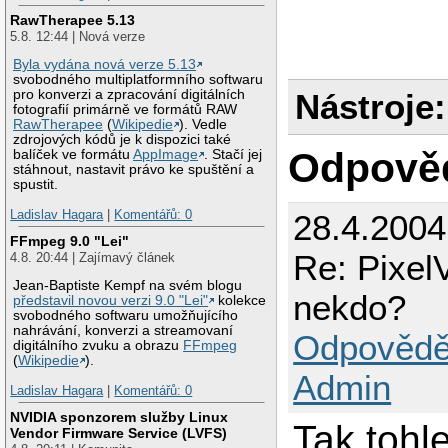
RawTherapee 5.13
5.8. 12:44 | Nová verze
Byla vydána nová verze 5.13
svobodného multiplatformního softwaru
Nástroje:
pro konverzi a zpracování digitálních
fotografií primárně ve formátů RAW
RawTherapee
(
Wikipedie
). Vedle
zdrojových kódů je k dispozici také
Odpově
balíček ve formátu
AppImage
. Stačí jej
stáhnout, nastavit právo ke spuštění a
spustit.
Ladislav Hagara
|
Komentářů: 0
28.4.2004
FFmpeg 9.0 "Lei"
Re: Pixel
4.8. 20:44 | Zajímavý článek
Jean-Baptiste Kempf na svém blogu
nekdo?
představil novou verzi 9.0 "Lei"
kolekce
svobodného softwaru umožňujícího
nahrávání, konverzi a streamovaní
Odpovědě
digitálního zvuku a obrazu
FFmpeg
(
Wikipedie
).
Admin
Ladislav Hagara
|
Komentářů: 0
NVIDIA sponzorem služby Linux
Tak tohl
Vendor Firmware Service (LVFS)