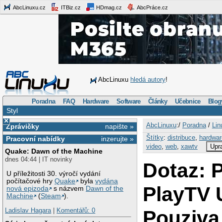
AbcLinuxu.cz
ITBiz.cz
HDmag.cz
AbcPráce.cz
AbcLinuxu
hledá autory
!
Poradna
FAQ
Hardware
Software
Články
Učebnice
Blog
Styl
×
AbcLinuxu
:/
Poradna
/
Lin
Zprávičky
napište »
Štítky
:
distribuce
,
hardwar
Pracovní nabídky
inzerujte »
video
,
web
,
xawtv
Upra
Quake: Dawn of the Machine
dnes 04:44 | IT novinky
Dotaz: 
U příležitosti 30. výročí vydání
počítačové hry
Quake
byla
vydána
PlayTV 
nová epizoda
s názvem
Dawn of the
Machine
(
Steam
).
Pouziva
Ladislav Hagara
|
Komentářů: 0