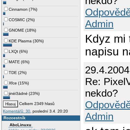
nekdo?
Odpovědě
Cinnamon
(
7%
)
COSMIC
(
2%
)
Admin
GNOME
(
18%
)
Kdyz mi t
KDE Plasma
(
30%
)
napisu n
LXQt
(
6%
)
MATE
(
6%
)
29.4.200
TDE
(
2%
)
Re: Pixel
Xfce
(
15%
)
nekdo?
jiné/žádné
(
23%
)
Odpovědě
Celkem 2349 hlasů
Komentářů: 30
, poslední 3.4. 20:20
Admin
Rozcestník
AbcLinuxu