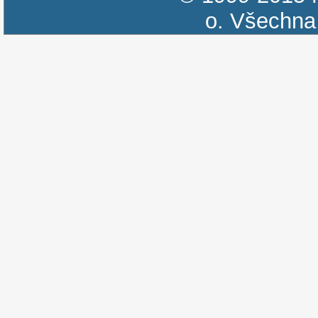
o.
Všechna 