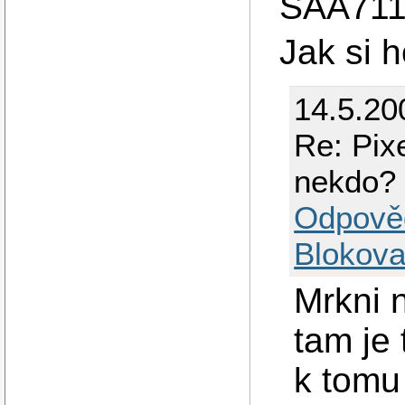
SAA7113
Jak si 
14.5.20
Re: Pix
nekdo?
Odpově
Blokova
Mrkni 
tam je
k tomu