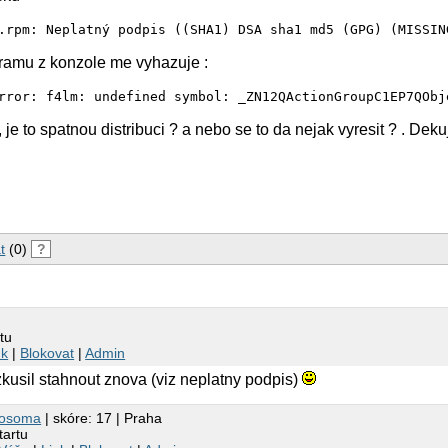
ogramu z konzole me vyhazuje :
, je to spatnou distribuci ? a nebo se to da nejak vyresit ? . Dek
t
(0)
?
tu
nk
|
Blokovat
|
Admin
zkusil stahnout znova (viz neplatny podpis)
hosoma
| skóre: 17 | Praha
tartu