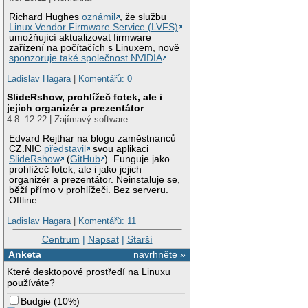
Richard Hughes
oznámil
, že službu
Linux Vendor Firmware Service (LVFS)
umožňující aktualizovat firmware
zařízení na počítačích s Linuxem, nově
sponzoruje také společnost NVIDIA
.
Ladislav Hagara
|
Komentářů: 0
SlideRshow, prohlížeč fotek, ale i
jejich organizér a prezentátor
4.8. 12:22 | Zajímavý software
Edvard Rejthar na blogu zaměstnanců
CZ.NIC
představil
svou aplikaci
SlideRshow
(
GitHub
). Funguje jako
prohlížeč fotek, ale i jako jejich
organizér a prezentátor. Neinstaluje se,
běží přímo v prohlížeči. Bez serveru.
Offline.
Ladislav Hagara
|
Komentářů: 11
Centrum
|
Napsat
|
Starší
Anketa
navrhněte »
Které desktopové prostředí na Linuxu
používáte?
Budgie
(
10%
)