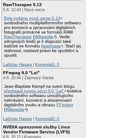
RawTherapee 5.13
5.8. 12:44 | Nová verze
Byla vydána nová verze 5.13
svobodného multiplatformního softwaru
pro konverzi a zpracování digitálních
fotografií primárně ve formátů RAW
RawTherapee
(
Wikipedie
). Vedle
zdrojových kódů je k dispozici také
balíček ve formátu
AppImage
. Stačí jej
stáhnout, nastavit právo ke spuštění a
spustit.
Ladislav Hagara
|
Komentářů: 0
FFmpeg 9.0 "Lei"
4.8. 20:44 | Zajímavý článek
Jean-Baptiste Kempf na svém blogu
představil novou verzi 9.0 "Lei"
kolekce
svobodného softwaru umožňujícího
nahrávání, konverzi a streamovaní
digitálního zvuku a obrazu
FFmpeg
(
Wikipedie
).
Ladislav Hagara
|
Komentářů: 0
NVIDIA sponzorem služby Linux
Vendor Firmware Service (LVFS)
4.8. 20:11 | Komunita