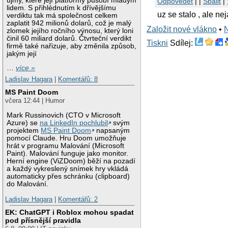
újmy, které její platformy působí mladým
Odpovědět
| |
Sbalit
|
lidem. S přihlédnutím k dřívějšímu
uz se stalo , ale n
verdiktu tak má společnost celkem
zaplatit 942 milionů dolarů, což je malý
Založit nové vlákno
•
zlomek jejího ročního výnosu, který loni
činil 60 miliard dolarů. Čtvrteční verdikt
Tiskni
Sdílej:
firmě také nařizuje, aby změnila způsob,
jakým její
…
více »
Ladislav Hagara
|
Komentářů: 8
MS Paint Doom
včera 12:44 | Humor
Mark Russinovich (CTO v Microsoft
Azure) se
na LinkedIn pochlubil
svým
projektem
MS Paint Doom
napsaným
pomocí Claude. Hru Doom umožňuje
hrát v programu Malování (Microsoft
Paint). Malování funguje jako monitor.
Herní engine (ViZDoom) běží na pozadí
a každý vykreslený snímek hry vkládá
automaticky přes schránku (clipboard)
do Malování.
Ladislav Hagara
|
Komentářů: 2
EK: ChatGPT i Roblox mohou spadat
pod přísnější pravidla