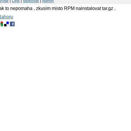
Výše
|
Link
|
Blokovat
|
Admin
ejak to nepomaha , zkusim misto RPM nainstalovat tar.gz .
Nahoru