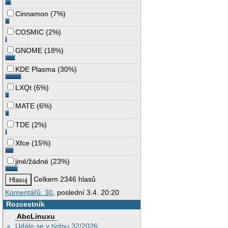
Cinnamon
(
7%
)
COSMIC
(
2%
)
GNOME
(
18%
)
KDE Plasma
(
30%
)
LXQt
(
6%
)
MATE
(
6%
)
TDE
(
2%
)
Xfce
(
15%
)
jiné/žádné
(
23%
)
Celkem 2346 hlasů
Komentářů: 30
, poslední 3.4. 20:20
Rozcestník
AbcLinuxu
Událo se v týdnu 32/2026