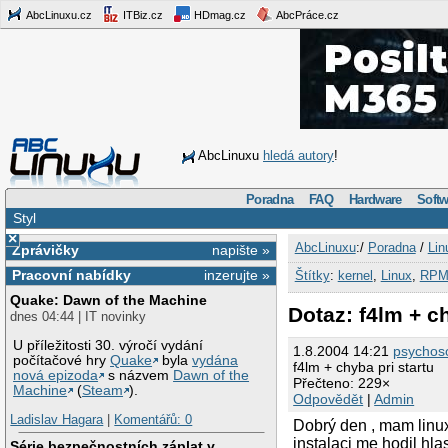
AbcLinuxu.cz
ITBiz.cz
HDmag.cz
AbcPráce.cz
AbcLinuxu
hledá autory
!
Poradna
FAQ
Hardware
Softw
Styl
×
AbcLinuxu
:/
Poradna
/
Lin
Zprávičky
napište »
Pracovní nabídky
inzerujte »
Štítky
:
kernel
,
Linux
,
RP
Quake: Dawn of the Machine
Dotaz: f4lm + ch
dnes 04:44 | IT novinky
U příležitosti 30. výročí vydání
1.8.2004 14:21
psycho
počítačové hry
Quake
byla
vydána
f4lm + chyba pri startu
nová epizoda
s názvem
Dawn of the
Přečteno: 229×
Machine
(
Steam
).
Odpovědět
|
Admin
Ladislav Hagara
|
Komentářů: 0
Dobrý den , mam linux
instalaci me hodil hla
Série bezpečnostních záplat v