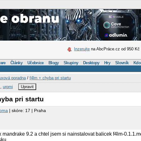
Inzerujte
na AbcPráce.cz od 950 Kč
are
Články
Učebnice
Blogy
Skupiny
Desktopy
Hry
Slovník
Kdo
uxová poradna
/
f4lm + chyba pri startu
M
,
urpmi
Upravit
yba pri startu
soma
| skóre: 17 | Praha
 mandrake 9.2 a chtel jsem si nainstalovat balicek f4lm-0.1.1.md
sku