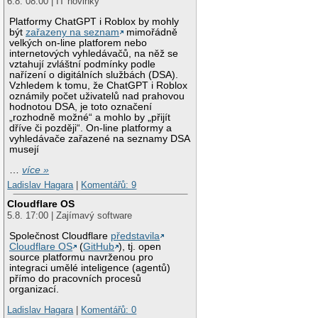
6.8. 08:00 | IT novinky
Platformy ChatGPT i Roblox by mohly
být
zařazeny na seznam
mimořádně
velkých on-line platforem nebo
internetových vyhledávačů, na něž se
vztahují zvláštní podmínky podle
nařízení o digitálních službách (DSA).
Vzhledem k tomu, že ChatGPT i Roblox
oznámily počet uživatelů nad prahovou
hodnotou DSA, je toto označení
„rozhodně možné“ a mohlo by „přijít
dříve či později“. On-line platformy a
vyhledávače zařazené na seznamy DSA
musejí
…
více »
Ladislav Hagara
|
Komentářů: 9
Cloudflare OS
5.8. 17:00 | Zajímavý software
Společnost Cloudflare
představila
Cloudflare OS
(
GitHub
), tj. open
source platformu navrženou pro
integraci umělé inteligence (agentů)
přímo do pracovních procesů
organizací.
Ladislav Hagara
|
Komentářů: 0