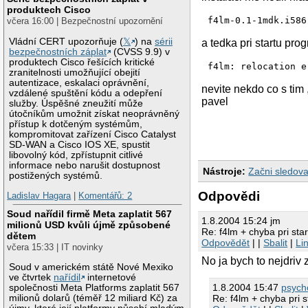
produktech Cisco
včera 16:00 | Bezpečnostní upozornění
Vládní CERT upozorňuje (
𝕏
) na
sérii
a tedka pri startu pr
bezpečnostních záplat
(CVSS 9.9) v
produktech Cisco řešících kritické
zranitelnosti umožňující obejití
autentizace, eskalaci oprávnění,
nevite nekdo co s tim 
vzdálené spuštění kódu a odepření
pavel
služby. Úspěšné zneužití může
útočníkům umožnit získat neoprávněný
přístup k dotčeným systémům,
kompromitovat zařízení Cisco Catalyst
SD-WAN a Cisco IOS XE, spustit
libovolný kód, zpřístupnit citlivé
informace nebo narušit dostupnost
Nástroje:
Začni sledova
postižených systémů.
Odpovědi
Ladislav Hagara
|
Komentářů: 2
Soud nařídil firmě Meta zaplatit 567
1.8.2004 15:24 jm
milionů USD kvůli újmě způsobené
Re: f4lm + chyba pri star
dětem
Odpovědět
| |
Sbalit
|
Li
včera 15:33 | IT novinky
No ja bych to nejdriv 
Soud v americkém státě Nové Mexiko
ve čtvrtek
nařídil
internetové
1.8.2004 15:47
psyc
společnosti Meta Platforms zaplatit 567
milionů dolarů (téměř 12 miliard Kč) za
Re: f4lm + chyba pri s