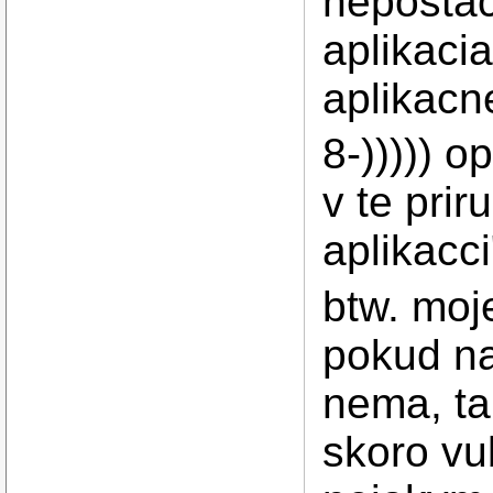
nepostac
aplikacia
aplikacn
8-))))) 
v te prir
aplikacci
btw. moj
pokud na
nema, ta
skoro vu