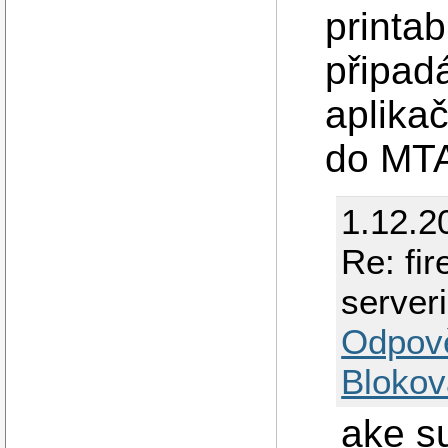
printab
připadá
aplikač
do MTA
1.12.2
Re: fi
serveri
Odpov
Blokov
ake s