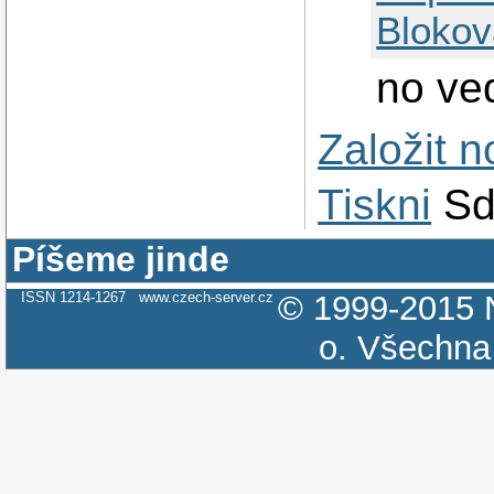
Blokov
no ved
Založit 
Tiskni
Sd
Píšeme jinde
ISSN 1214-1267
www.czech-server.cz
© 1999-2015
o.
Všechna 