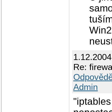
samo
tuší
Win2
neust
1.12.2004
Re: firew
Odpovědě
Admin
"iptable