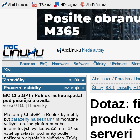
AbcLinuxu.cz
ITBiz.cz
HDmag.cz
AbcPráce.cz
AbcLinuxu
hledá autory
!
Poradna
FAQ
Hardware
Software
Články
Učebnice
Blog
Styl
×
AbcLinuxu
:/
Poradna
/
Lin
Zprávičky
napište »
Pracovní nabídky
inzerujte »
Štítky
:
BSD
,
firewally
,
HT
EK: ChatGPT i Roblox mohou spadat
Dotaz: f
pod přísnější pravidla
včera 08:00 | IT novinky
produk
Platformy ChatGPT i Roblox by mohly
být
zařazeny na seznam
mimořádně
velkých on-line platforem nebo
internetových vyhledávačů, na něž se
serveri
vztahují zvláštní podmínky podle
nařízení o digitálních službách (DSA).