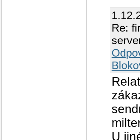
1.12.
Re: f
serve
Odpo
Bloko
Rela
záka
send
milte
U jin