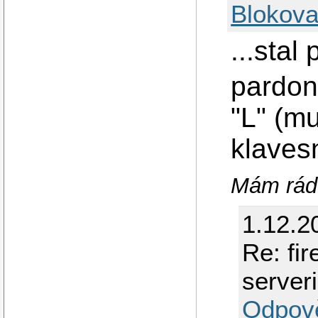
Blokova
...stal 
pardon
"L" (mu
klavesn
Mám rá
1.12.2
Re: fi
serveri
Odpov