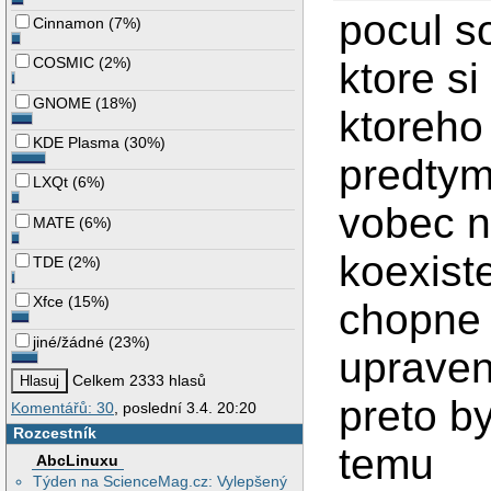
pocul s
Cinnamon
(
7%
)
COSMIC
(
2%
)
ktore si
GNOME
(
18%
)
ktoreho
KDE Plasma
(
30%
)
predtym
LXQt
(
6%
)
vobec n
MATE
(
6%
)
koexist
TDE
(
2%
)
Xfce
(
15%
)
chopne 
jiné/žádné
(
23%
)
upraven
Celkem 2333 hlasů
preto b
Komentářů: 30
, poslední 3.4. 20:20
Rozcestník
temu
AbcLinuxu
Týden na ScienceMag.cz: Vylepšený