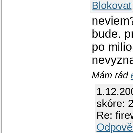
Blokovat
neviem
bude. p
po milio
nevyzna
Mám rád
1.12.20
skóre: 2
Re: fir
Odpově