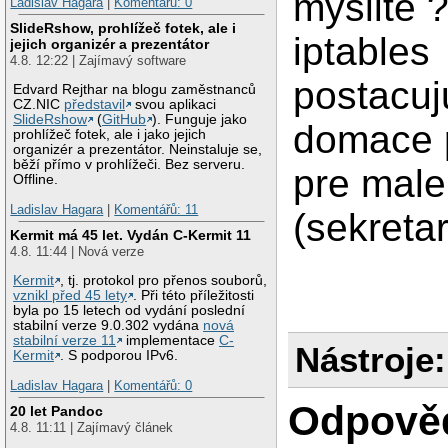
myslite 
Ladislav Hagara
|
Komentářů: 0
SlideRshow, prohlížeč fotek, ale i
iptables
jejich organizér a prezentátor
4.8. 12:22 | Zajímavý software
postacuj
Edvard Rejthar na blogu zaměstnanců
CZ.NIC
představil
svou aplikaci
SlideRshow
(
GitHub
). Funguje jako
domace p
prohlížeč fotek, ale i jako jejich
organizér a prezentátor. Neinstaluje se,
běží přímo v prohlížeči. Bez serveru.
pre male
Offline.
Ladislav Hagara
|
Komentářů: 11
(sekreta
Kermit má 45 let. Vydán C-Kermit 11
4.8. 11:44 | Nová verze
Kermit
, tj. protokol pro přenos souborů,
vznikl před 45 lety
. Při této příležitosti
byla po 15 letech od vydání poslední
stabilní verze 9.0.302 vydána
nová
stabilní verze 11
implementace
C-
Nástroje:
Kermit
. S podporou IPv6.
Ladislav Hagara
|
Komentářů: 0
Odpově
20 let Pandoc
4.8. 11:11 | Zajímavý článek