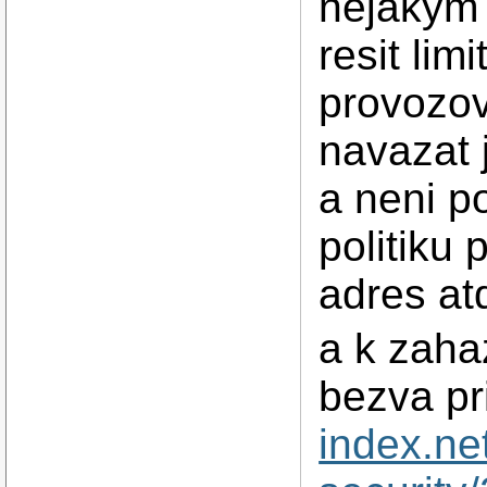
nejakym 
resit lim
provozov
navazat 
a neni p
politiku
adres at
a k zaha
bezva pr
index.ne