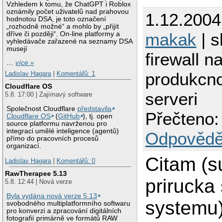
Vzhledem k tomu, že ChatGPT i Roblox
oznámily počet uživatelů nad prahovou
1.12.2004
hodnotou DSA, je toto označení
„rozhodně možné“ a mohlo by „přijít
makak
| s
dříve či později“. On-line platformy a
vyhledávače zařazené na seznamy DSA
musejí
firewall n
…
více »
produkc
Ladislav Hagara
|
Komentářů: 1
Cloudflare OS
serveri
5.8. 17:00 | Zajímavý software
Společnost Cloudflare
představila
Přečteno:
Cloudflare OS
(
GitHub
), tj. open
source platformu navrženou pro
integraci umělé inteligence (agentů)
Odpovědě
přímo do pracovních procesů
organizací.
Citam (s
Ladislav Hagara
|
Komentářů: 0
RawTherapee 5.13
prirucka
5.8. 12:44 | Nová verze
Byla vydána nová verze 5.13
systemu)
svobodného multiplatformního softwaru
pro konverzi a zpracování digitálních
fotografií primárně ve formátů RAW