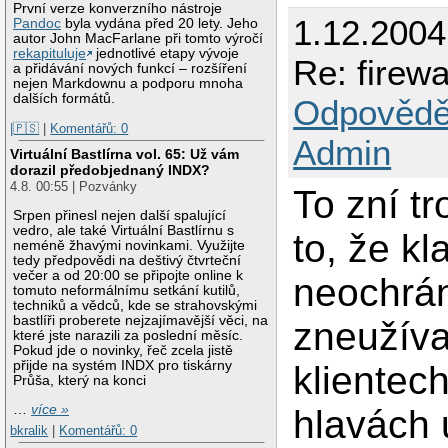
První verze konverzního nástroje
1.12.2004
Pandoc
byla vydána před 20 lety. Jeho
autor John MacFarlane při tomto výročí
rekapituluje
jednotlivé etapy vývoje
Re: firew
a přidávání nových funkcí – rozšíření
nejen Markdownu a podporu mnoha
dalších formátů.
Odpovědě
|🇵🇸
|
Komentářů: 0
Admin
Virtuální Bastlírna vol. 65: Už vám
dorazil předobjednaný INDX?
4.8. 00:55 | Pozvánky
To zní tr
Srpen přinesl nejen další spalující
vedro, ale také Virtuální Bastlírnu s
to, že kl
neméně žhavými novinkami. Využijte
tedy předpovědi na deštivý čtvrteční
večer a od 20:00 se připojte online k
neochrán
tomuto neformálnímu setkání kutilů,
techniků a vědců, kde se strahovskými
bastlíři proberete nejzajímavější věci, na
zneužíva
které jste narazili za poslední měsíc.
Pokud jde o novinky, řeč zcela jistě
přijde na systém INDX pro tiskárny
klientec
Průša, který na konci
…
více »
hlavách 
bkralik
|
Komentářů: 0