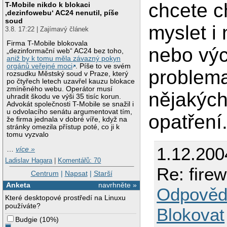
chcete ch
T-Mobile nikdo k blokaci
‚dezinfowebu‘ AC24 nenutil, píše
soud
myslet i
3.8. 17:22 | Zajímavý článek
Firma T-Mobile blokovala
nebo výc
„dezinformační web“ AC24 bez toho,
aniž by k tomu měla závazný pokyn
orgánů veřejné moci
. Píše to ve svém
problema
rozsudku Městský soud v Praze, který
po čtyřech letech uzavřel kauzu blokace
zmíněného webu. Operátor musí
nějakých
uhradit škodu ve výši 35 tisíc korun.
Advokát společnosti T-Mobile se snažil i
u odvolacího senátu argumentovat tím,
opatření
že firma jednala v dobré víře, když na
stránky omezila přístup poté, co ji k
tomu vyzvalo
1.12.200
…
více »
Ladislav Hagara
|
Komentářů: 70
Re: fire
Centrum
|
Napsat
|
Starší
Anketa
navrhněte »
Odpověd
Které desktopové prostředí na Linuxu
používáte?
Blokovat
Budgie
(
10%
)