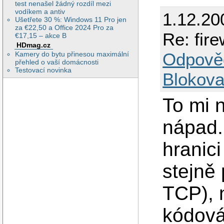
test nenašel žádný rozdíl mezi
vodíkem a antiv
1.12.20
Ušetřete 30 %: Windows 11 Pro jen
za €22,50 a Office 2024 Pro za
Re: fir
€17,15 – akce B
HDmag.cz
Odpově
Kamery do bytu přinesou maximální
přehled o vaší domácnosti
Testovací novinka
Blokova
To mi 
nápad.
hranic
stejně
TCP), 
kódová