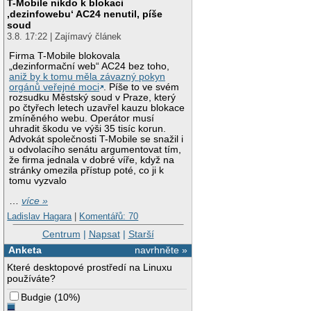
T-Mobile nikdo k blokaci
‚dezinfowebu‘ AC24 nenutil, píše
soud
3.8. 17:22 | Zajímavý článek
Firma T-Mobile blokovala
„dezinformační web“ AC24 bez toho,
aniž by k tomu měla závazný pokyn
orgánů veřejné moci
. Píše to ve svém
rozsudku Městský soud v Praze, který
po čtyřech letech uzavřel kauzu blokace
zmíněného webu. Operátor musí
uhradit škodu ve výši 35 tisíc korun.
Advokát společnosti T-Mobile se snažil i
u odvolacího senátu argumentovat tím,
že firma jednala v dobré víře, když na
stránky omezila přístup poté, co ji k
tomu vyzvalo
…
více »
Ladislav Hagara
|
Komentářů: 70
Centrum
|
Napsat
|
Starší
Anketa
navrhněte »
Které desktopové prostředí na Linuxu
používáte?
Budgie
(
10%
)