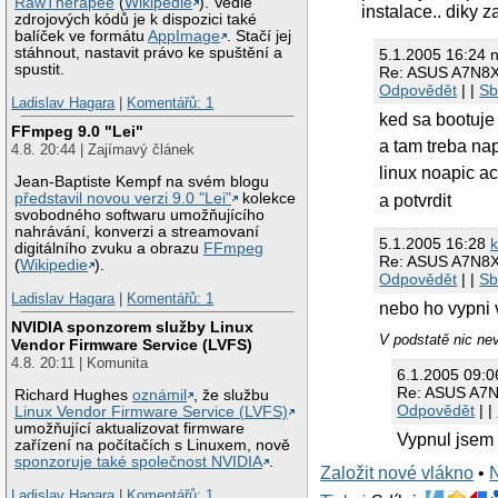
RawTherapee
(
Wikipedie
). Vedle
instalace.. diky 
zdrojových kódů je k dispozici také
balíček ve formátu
AppImage
. Stačí jej
stáhnout, nastavit právo ke spuštění a
5.1.2005 16:24 
spustit.
Re: ASUS A7N8X
Odpovědět
| |
Sb
Ladislav Hagara
|
Komentářů: 1
ked sa bootuje
FFmpeg 9.0 "Lei"
a tam treba nap
4.8. 20:44 | Zajímavý článek
linux noapic ac
Jean-Baptiste Kempf na svém blogu
představil novou verzi 9.0 "Lei"
kolekce
a potvrdit
svobodného softwaru umožňujícího
nahrávání, konverzi a streamovaní
5.1.2005 16:28
k
digitálního zvuku a obrazu
FFmpeg
Re: ASUS A7N8X
(
Wikipedie
).
Odpovědět
| |
Sb
Ladislav Hagara
|
Komentářů: 1
nebo ho vypni 
NVIDIA sponzorem služby Linux
V podstatě nic ne
Vendor Firmware Service (LVFS)
4.8. 20:11 | Komunita
6.1.2005 09:0
Re: ASUS A7N
Richard Hughes
oznámil
, že službu
Odpovědět
| |
Linux Vendor Firmware Service (LVFS)
umožňující aktualizovat firmware
Vypnul jsem h
zařízení na počítačích s Linuxem, nově
sponzoruje také společnost NVIDIA
.
Založit nové vlákno
•
Ladislav Hagara
|
Komentářů: 1