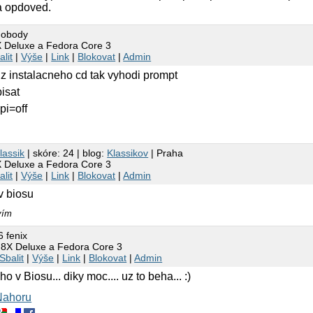
za opdoved.
nobody
 Deluxe a Fedora Core 3
alit
|
Výše
|
Link
|
Blokovat
|
Admin
 z instalacneho cd tak vyhodi prompt
isat
pi=off
lassik
| skóre: 24 | blog:
Klassikov
| Praha
 Deluxe a Fedora Core 3
alit
|
Výše
|
Link
|
Blokovat
|
Admin
v biosu
vím
6 fenix
8X Deluxe a Fedora Core 3
Sbalit
|
Výše
|
Link
|
Blokovat
|
Admin
o v Biosu... diky moc.... uz to beha... :)
Nahoru