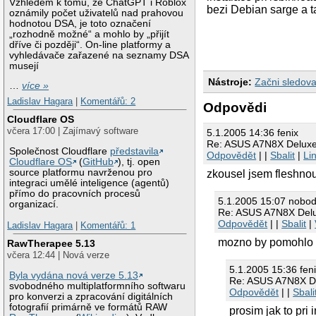
Vzhledem k tomu, že ChatGPT i Roblox
bezi Debian sarge a t
oznámily počet uživatelů nad prahovou
hodnotou DSA, je toto označení
„rozhodně možné“ a mohlo by „přijít
dříve či později“. On-line platformy a
vyhledávače zařazené na seznamy DSA
musejí
Nástroje:
Začni sledova
…
více »
Ladislav Hagara
|
Komentářů: 2
Odpovědi
Cloudflare OS
včera 17:00 | Zajímavý software
5.1.2005 14:36 fenix
Re: ASUS A7N8X Deluxe
Společnost Cloudflare
představila
Odpovědět
| |
Sbalit
|
Li
Cloudflare OS
(
GitHub
), tj. open
source platformu navrženou pro
zkousel jsem fleshnout
integraci umělé inteligence (agentů)
přímo do pracovních procesů
5.1.2005 15:07 nobo
organizací.
Re: ASUS A7N8X Delu
Odpovědět
| |
Sbalit
|
Ladislav Hagara
|
Komentářů: 1
mozno by pomohlo za
RawTherapee 5.13
včera 12:44 | Nová verze
5.1.2005 15:36 fen
Byla vydána nová verze 5.13
Re: ASUS A7N8X De
svobodného multiplatformního softwaru
Odpovědět
| |
Sbali
pro konverzi a zpracování digitálních
fotografií primárně ve formátů RAW
prosim jak to pri