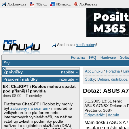
AbcLinuxu.cz
ITBiz.cz
HDmag.cz
AbcPráce.cz
AbcLinuxu
hledá autory
!
Poradna
FAQ
Hardware
Softw
Styl
×
AbcLinuxu
:/
Poradna
/
Lin
Zprávičky
napište »
Pracovní nabídky
inzerujte »
Štítky
:
Debian
,
distribuce
EK: ChatGPT i Roblox mohou spadat
Dotaz: ASUS A7
pod přísnější pravidla
dnes 08:00 | IT novinky
5.1.2005 13:51 fenix
Platformy ChatGPT i Roblox by mohly
ASUS A7N8X Deluxe a F
být
zařazeny na seznam
mimořádně
Přečteno: 368×
velkých on-line platforem nebo
Odpovědět
|
Admin
internetových vyhledávačů, na něž se
vztahují zvláštní podmínky podle
Mam desku ASUS A7N8X
nařízení o digitálních službách (DSA).
instalace pri /sbin/lo