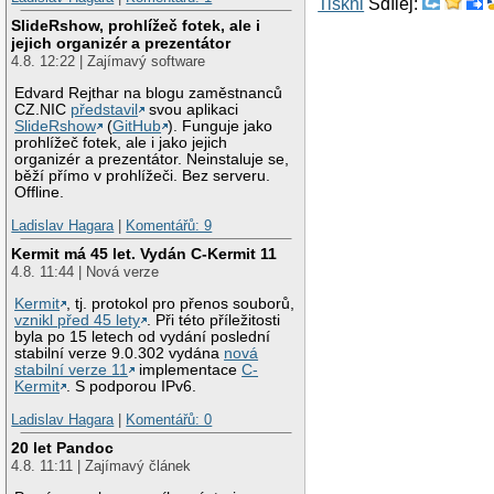
Tiskni
Sdílej:
SlideRshow, prohlížeč fotek, ale i
jejich organizér a prezentátor
4.8. 12:22 | Zajímavý software
Edvard Rejthar na blogu zaměstnanců
CZ.NIC
představil
svou aplikaci
SlideRshow
(
GitHub
). Funguje jako
prohlížeč fotek, ale i jako jejich
organizér a prezentátor. Neinstaluje se,
běží přímo v prohlížeči. Bez serveru.
Offline.
Ladislav Hagara
|
Komentářů: 9
Kermit má 45 let. Vydán C-Kermit 11
4.8. 11:44 | Nová verze
Kermit
, tj. protokol pro přenos souborů,
vznikl před 45 lety
. Při této příležitosti
byla po 15 letech od vydání poslední
stabilní verze 9.0.302 vydána
nová
stabilní verze 11
implementace
C-
Kermit
. S podporou IPv6.
Ladislav Hagara
|
Komentářů: 0
20 let Pandoc
4.8. 11:11 | Zajímavý článek