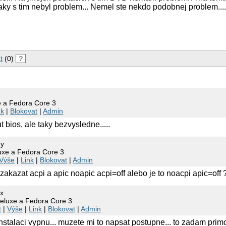
aky s tim nebyl problem... Nemel ste nekdo podobnej problem.... 
t
(0)
?
 a Fedora Core 3
nk
|
Blokovat
|
Admin
 bios, ale taky bezvysledne.....
dy
xe a Fedora Core 3
Výše
|
Link
|
Blokovat
|
Admin
kazat acpi a apic noapic acpi=off alebo je to noacpi apic=off 
ix
luxe a Fedora Core 3
t
|
Výše
|
Link
|
Blokovat
|
Admin
 instalaci vypnu... muzete mi to napsat postupne... to zadam prim