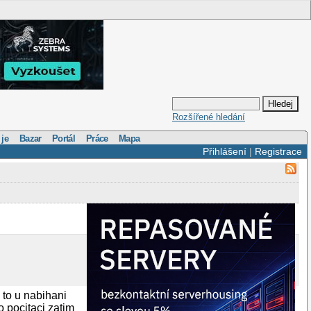
Rozšířené hledání
 je
Bazar
Portál
Práce
Mapa
Přihlášení
|
Registrace
to u nabihani
o pocitaci zatim