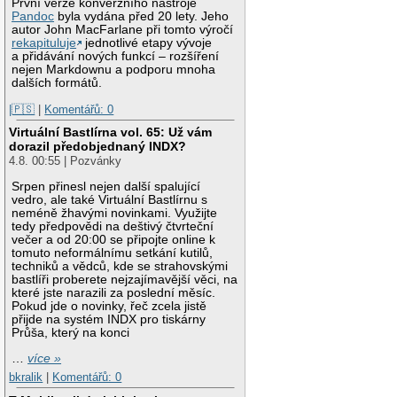
První verze konverzního nástroje
Pandoc
byla vydána před 20 lety. Jeho
autor John MacFarlane při tomto výročí
rekapituluje
jednotlivé etapy vývoje
a přidávání nových funkcí – rozšíření
nejen Markdownu a podporu mnoha
dalších formátů.
|🇵🇸
|
Komentářů: 0
Virtuální Bastlírna vol. 65: Už vám
dorazil předobjednaný INDX?
4.8. 00:55 | Pozvánky
Srpen přinesl nejen další spalující
vedro, ale také Virtuální Bastlírnu s
neméně žhavými novinkami. Využijte
tedy předpovědi na deštivý čtvrteční
večer a od 20:00 se připojte online k
tomuto neformálnímu setkání kutilů,
techniků a vědců, kde se strahovskými
bastlíři proberete nejzajímavější věci, na
které jste narazili za poslední měsíc.
Pokud jde o novinky, řeč zcela jistě
přijde na systém INDX pro tiskárny
Průša, který na konci
…
více »
bkralik
|
Komentářů: 0