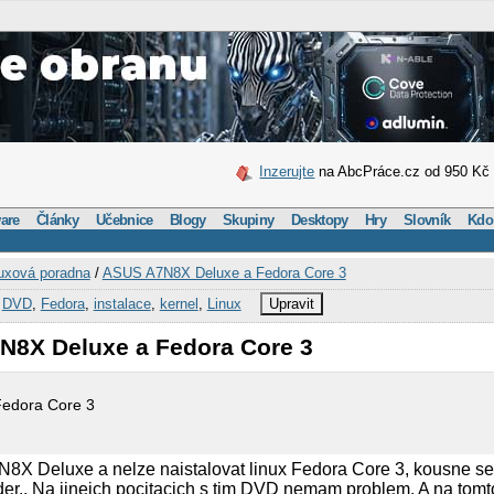
Inzerujte
na AbcPráce.cz od 950 Kč
are
Články
Učebnice
Blogy
Skupiny
Desktopy
Hry
Slovník
Kdo
uxová poradna
/
ASUS A7N8X Deluxe a Fedora Core 3
,
DVD
,
Fedora
,
instalace
,
kernel
,
Linux
Upravit
N8X Deluxe a Fedora Core 3
edora Core 3
 Deluxe a nelze naistalovat linux Fedora Core 3, kousne se 
ader.. Na jinejch pocitacich s tim DVD nemam problem. A na tomt