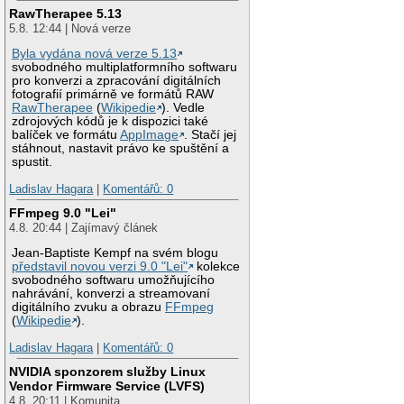
RawTherapee 5.13
5.8. 12:44 | Nová verze
Byla vydána nová verze 5.13
svobodného multiplatformního softwaru
pro konverzi a zpracování digitálních
fotografií primárně ve formátů RAW
RawTherapee
(
Wikipedie
). Vedle
zdrojových kódů je k dispozici také
balíček ve formátu
AppImage
. Stačí jej
stáhnout, nastavit právo ke spuštění a
spustit.
Ladislav Hagara
|
Komentářů: 0
FFmpeg 9.0 "Lei"
4.8. 20:44 | Zajímavý článek
Jean-Baptiste Kempf na svém blogu
představil novou verzi 9.0 "Lei"
kolekce
svobodného softwaru umožňujícího
nahrávání, konverzi a streamovaní
digitálního zvuku a obrazu
FFmpeg
(
Wikipedie
).
Ladislav Hagara
|
Komentářů: 0
NVIDIA sponzorem služby Linux
Vendor Firmware Service (LVFS)
4.8. 20:11 | Komunita