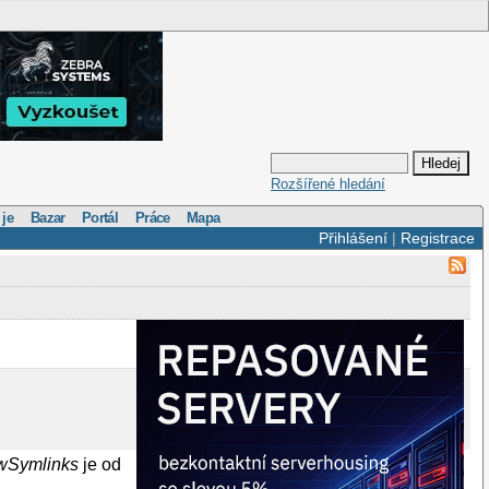
Rozšířené hledání
 je
Bazar
Portál
Práce
Mapa
Přihlášení
|
Registrace
wSymlinks
je od