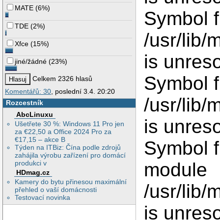
MATE
(
6%
)
Symbol f
TDE
(
2%
)
/usr/lib/
Xfce
(
15%
)
is unres
jiné/žádné
(
23%
)
Symbol 
Celkem 2326 hlasů
Komentářů: 30
, poslední 3.4. 20:20
/usr/lib/
Rozcestník
AbcLinuxu
is unres
Ušetřete 30 %: Windows 11 Pro jen
za €22,50 a Office 2024 Pro za
€17,15 – akce B
Symbol 
Týden na ITBiz: Čína podle zdrojů
zahájila výrobu zařízení pro domácí
produkci v
module
HDmag.cz
Kamery do bytu přinesou maximální
/usr/lib/
přehled o vaší domácnosti
Testovací novinka
is unres