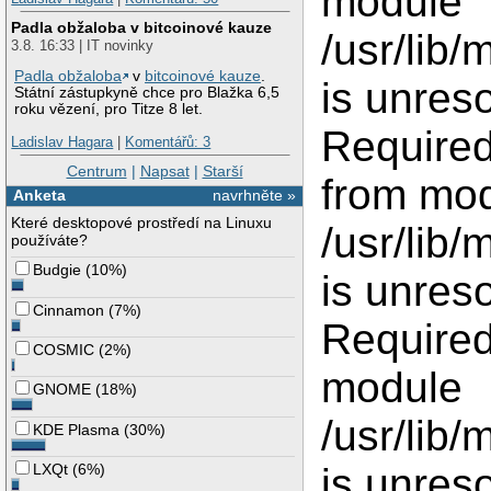
module
Padla obžaloba v bitcoinové kauze
/usr/lib/
3.8. 16:33 | IT novinky
Padla obžaloba
v
bitcoinové kauze
.
is unres
Státní zástupkyně chce pro Blažka 6,5
roku vězení, pro Titze 8 let.
Required
Ladislav Hagara
|
Komentářů: 3
Centrum
|
Napsat
|
Starší
from mo
Anketa
navrhněte »
Které desktopové prostředí na Linuxu
/usr/lib/
používáte?
Budgie
(
10%
)
is unres
Cinnamon
(
7%
)
Required
COSMIC
(
2%
)
module
GNOME
(
18%
)
/usr/lib/
KDE Plasma
(
30%
)
LXQt
(
6%
)
is unres