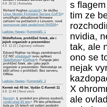
s flagem
4.8. 20:11 | Komunita
Richard Hughes
oznámil
, že službu
tim ze b
Linux Vendor Firmware Service (LVFS)
umožňující aktualizovat firmware
zařízení na počítačích s Linuxem, nově
rozchod
sponzoruje také společnost NVIDIA
.
Ladislav Hagara
|
Komentářů: 1
nvidia, n
SlideRshow, prohlížeč fotek, ale i
jejich organizér a prezentátor
tak, ale 
4.8. 12:22 | Zajímavý software
Edvard Rejthar na blogu zaměstnanců
ono se t
CZ.NIC
představil
svou aplikaci
SlideRshow
(
GitHub
). Funguje jako
prohlížeč fotek, ale i jako jejich
nejak vy
organizér a prezentátor. Neinstaluje se,
běží přímo v prohlížeči. Bez serveru.
Offline.
kazdopa
Ladislav Hagara
|
Komentářů: 3
X ohromn
Kermit má 45 let. Vydán C-Kermit 11
4.8. 11:44 | Nová verze
ale ovla
Kermit
, tj. protokol pro přenos souborů,
vznikl před 45 lety
. Při této příležitosti
byla po 15 letech od vydání poslední