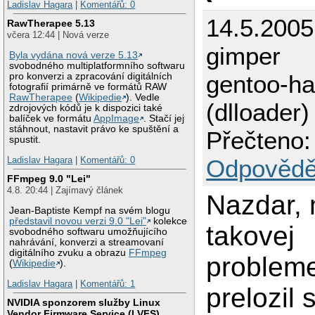
Ladislav Hagara
|
Komentářů: 0
14.5.2005
RawTherapee 5.13
včera 12:44 | Nová verze
gimper
Byla vydána nová verze 5.13
svobodného multiplatformního softwaru
gentoo-ha
pro konverzi a zpracování digitálních
fotografií primárně ve formátů RAW
RawTherapee
(
Wikipedie
). Vedle
(dlloader)
zdrojových kódů je k dispozici také
balíček ve formátu
AppImage
. Stačí jej
stáhnout, nastavit právo ke spuštění a
Přečteno:
spustit.
Odpovědě
Ladislav Hagara
|
Komentářů: 0
FFmpeg 9.0 "Lei"
4.8. 20:44 | Zajímavý článek
Nazdar,
Jean-Baptiste Kempf na svém blogu
představil novou verzi 9.0 "Lei"
kolekce
takovej
svobodného softwaru umožňujícího
nahrávání, konverzi a streamovaní
digitálního zvuku a obrazu
FFmpeg
problem
(
Wikipedie
).
Ladislav Hagara
|
Komentářů: 1
prelozil 
NVIDIA sponzorem služby Linux
Vendor Firmware Service (LVFS)