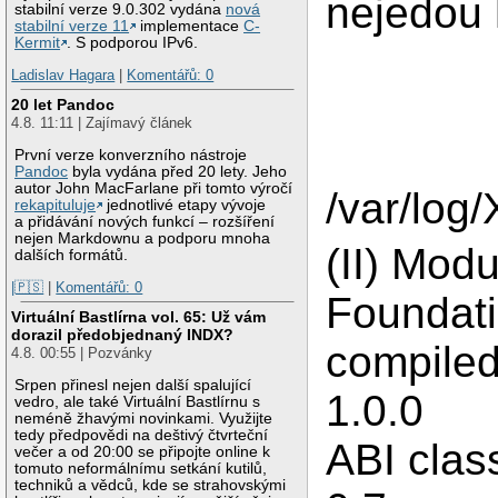
nejedou 
stabilní verze 9.0.302 vydána
nová
stabilní verze 11
implementace
C-
Kermit
. S podporou IPv6.
Ladislav Hagara
|
Komentářů: 0
20 let Pandoc
4.8. 11:11 | Zajímavý článek
První verze konverzního nástroje
Pandoc
byla vydána před 20 lety. Jeho
autor John MacFarlane při tomto výročí
/var/log/
rekapituluje
jednotlivé etapy vývoje
a přidávání nových funkcí – rozšíření
nejen Markdownu a podporu mnoha
(II) Mod
dalších formátů.
|🇵🇸
|
Komentářů: 0
Foundati
Virtuální Bastlírna vol. 65: Už vám
dorazil předobjednaný INDX?
compiled
4.8. 00:55 | Pozvánky
Srpen přinesl nejen další spalující
1.0.0
vedro, ale také Virtuální Bastlírnu s
neméně žhavými novinkami. Využijte
tedy předpovědi na deštivý čtvrteční
ABI clas
večer a od 20:00 se připojte online k
tomuto neformálnímu setkání kutilů,
techniků a vědců, kde se strahovskými