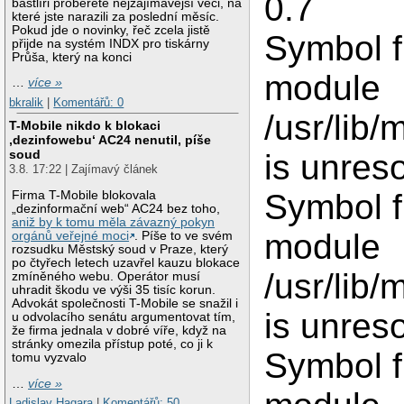
0.7
bastlíři proberete nejzajímavější věci, na
které jste narazili za poslední měsíc.
Pokud jde o novinky, řeč zcela jistě
Symbol f
přijde na systém INDX pro tiskárny
Průša, který na konci
module
…
více »
bkralik
|
Komentářů: 0
/usr/lib/
T-Mobile nikdo k blokaci
‚dezinfowebu‘ AC24 nenutil, píše
soud
is unres
3.8. 17:22 | Zajímavý článek
Symbol f
Firma T-Mobile blokovala
„dezinformační web“ AC24 bez toho,
aniž by k tomu měla závazný pokyn
module
orgánů veřejné moci
. Píše to ve svém
rozsudku Městský soud v Praze, který
po čtyřech letech uzavřel kauzu blokace
/usr/lib/
zmíněného webu. Operátor musí
uhradit škodu ve výši 35 tisíc korun.
Advokát společnosti T-Mobile se snažil i
is unres
u odvolacího senátu argumentovat tím,
že firma jednala v dobré víře, když na
stránky omezila přístup poté, co ji k
Symbol f
tomu vyzvalo
…
více »
Ladislav Hagara
|
Komentářů: 50