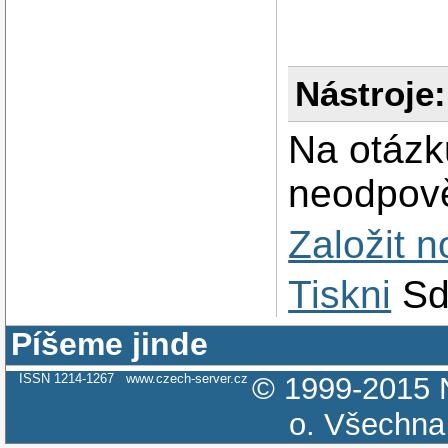
Nástroje:
Na otázk
neodpově
Založit 
Tiskni
Sd
Píšeme jinde
ISSN 1214-1267
www.czech-server.cz
© 1999-2015
o.
Všechna 