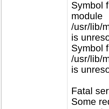
Symbol f
module
/usr/lib/
is unres
Symbol 
/usr/lib/
is unres
Fatal ser
Some re