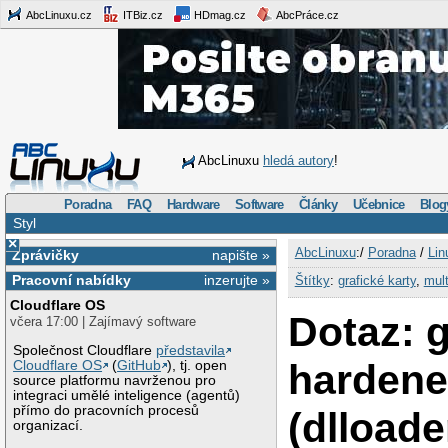
AbcLinuxu.cz
ITBiz.cz
HDmag.cz
AbcPráce.cz
AbcLinuxu
hledá autory
!
Poradna
FAQ
Hardware
Software
Články
Učebnice
Blog
Styl
×
AbcLinuxu
:/
Poradna
/
Lin
Zprávičky
napište »
Pracovní nabídky
inzerujte »
Štítky
:
grafické karty
,
mul
Cloudflare OS
Dotaz: 
včera 17:00 | Zajímavý software
Společnost Cloudflare
představila
hardene
Cloudflare OS
(
GitHub
), tj. open
source platformu navrženou pro
integraci umělé inteligence (agentů)
přímo do pracovních procesů
(dlloade
organizací.