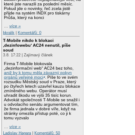
které jste narazili za poslední měsíc.
Pokud jde o novinky, řeč zcela jistě
přijde na systém INDX pro tiskárny
Průša, který na konci
…
více »
bkralik
|
Komentářů: 0
T-Mobile nikdo k blokaci
‚dezinfowebu‘ AC24 nenutil, píše
soud
3.8. 17:22 | Zajímavý článek
Firma T-Mobile blokovala
„dezinformační web“ AC24 bez toho,
aniž by k tomu měla závazný pokyn
orgánů veřejné moci
. Píše to ve svém
rozsudku Městský soud v Praze, který
po čtyřech letech uzavřel kauzu blokace
zmíněného webu. Operátor musí
uhradit škodu ve výši 35 tisíc korun.
Advokát společnosti T-Mobile se snažil i
u odvolacího senátu argumentovat tím,
že firma jednala v dobré víře, když na
stránky omezila přístup poté, co ji k
tomu vyzvalo
…
více »
Ladislav Hagara
|
Komentářů: 50