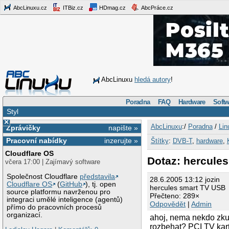
AbcLinuxu.cz
ITBiz.cz
HDmag.cz
AbcPráce.cz
AbcLinuxu
hledá autory
!
Poradna
FAQ
Hardware
Softw
Styl
×
AbcLinuxu
:/
Poradna
/
Lin
Zprávičky
napište »
Pracovní nabídky
inzerujte »
Štítky
:
DVB-T
,
hardware
,
Cloudflare OS
Dotaz: hercule
včera 17:00 | Zajímavý software
Společnost Cloudflare
představila
28.6.2005 13:12 jozin
Cloudflare OS
(
GitHub
), tj. open
hercules smart TV USB
source platformu navrženou pro
Přečteno: 289×
integraci umělé inteligence (agentů)
Odpovědět
|
Admin
přímo do pracovních procesů
organizací.
ahoj, nema nekdo zku
rozbehat? PCI TV kar