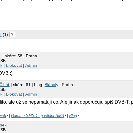
t
(1)
?
L
| skóre: 58 | Praha
USB
nk
|
Blokovat
|
Admin
DVB :)
Čihař
| skóre: 61 | blog:
Bláboly
| Praha
USB
nk
|
Blokovat
|
Admin
o, ale už se nepamatuji co. Ale jinak doporučuju spíš DVB-T, p
 web
|
Gammu SMSD - posílání SMS
|
Blog
sek
USB