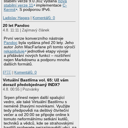
stabilní verze 9.0.302 vydána
nová
stabilní verze 11
implementace
C-
Kermit
. S podporou IPv6.
Ladislav Hagara
|
Komentářů: 0
20 let Pandoc
4.8. 11:11 | Zajímavý článek
První verze konverzního nástroje
Pandoc
byla vydána před 20 lety. Jeho
autor John MacFarlane při tomto výročí
rekapituluje
jednotlivé etapy vývoje
a přidávání nových funkcí – rozšíření
nejen Markdownu a podporu mnoha
dalších formátů.
|🇵🇸
|
Komentářů: 0
Virtuální Bastlírna vol. 65: Už vám
dorazil předobjednaný INDX?
4.8. 00:55 | Pozvánky
Srpen přinesl nejen další spalující
vedro, ale také Virtuální Bastlírnu s
neméně žhavými novinkami. Využijte
tedy předpovědi na deštivý čtvrteční
večer a od 20:00 se připojte online k
tomuto neformálnímu setkání kutilů,
techniků a vědců, kde se strahovskými
bastlíři proberete nejzajímavější věci, na