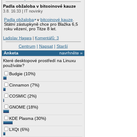
Padla obžaloba v bitcoinové kauze
3.8. 16:33 | IT novinky
Padla obžaloba
v
bitcoinové kauze
.
Státní zástupkyně chce pro Blažka 6,5
roku vězení, pro Titze 8 let.
Ladislav Hagara
|
Komentářů: 3
Centrum
|
Napsat
|
Starší
Anketa
navrhněte »
Které desktopové prostředí na Linuxu
používáte?
Budgie
(
10%
)
Cinnamon
(
7%
)
COSMIC
(
2%
)
GNOME
(
18%
)
KDE Plasma
(
30%
)
LXQt
(
6%
)