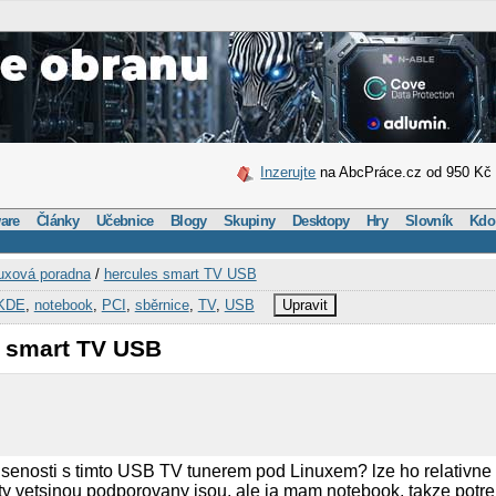
Inzerujte
na AbcPráce.cz od 950 Kč
are
Články
Učebnice
Blogy
Skupiny
Desktopy
Hry
Slovník
Kdo
uxová poradna
/
hercules smart TV USB
KDE
,
notebook
,
PCI
,
sběrnice
,
TV
,
USB
Upravit
s smart TV USB
senosti s timto USB TV tunerem pod Linuxem? lze ho relativne
ty vetsinou podporovany jsou, ale ja mam notebook, takze pot