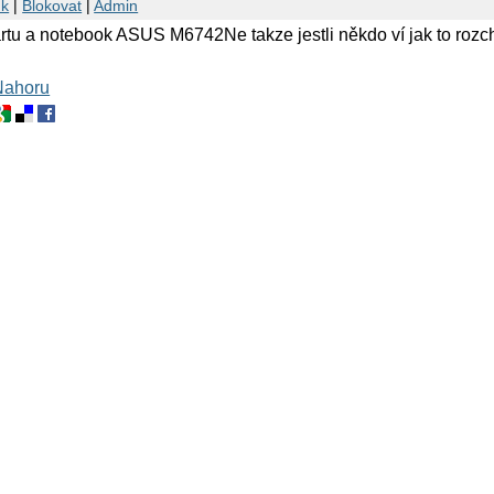
nk
|
Blokovat
|
Admin
tu a notebook ASUS M6742Ne takze jestli někdo ví jak to rozch
Nahoru