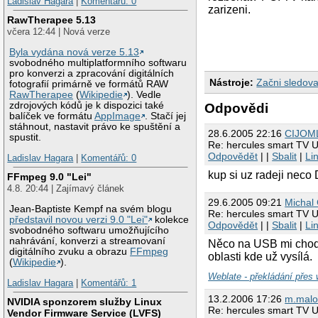
Ladislav Hagara
|
Komentářů: 0
zarizeni.
RawTherapee 5.13
včera 12:44 | Nová verze
Byla vydána nová verze 5.13
svobodného multiplatformního softwaru
pro konverzi a zpracování digitálních
Nástroje:
Začni sledova
fotografií primárně ve formátů RAW
RawTherapee
(
Wikipedie
). Vedle
zdrojových kódů je k dispozici také
Odpovědi
balíček ve formátu
AppImage
. Stačí jej
stáhnout, nastavit právo ke spuštění a
28.6.2005 22:16
CIJOM
spustit.
Re: hercules smart TV 
Odpovědět
| |
Sbalit
|
Li
Ladislav Hagara
|
Komentářů: 0
kup si uz radeji neco 
FFmpeg 9.0 "Lei"
4.8. 20:44 | Zajímavý článek
29.6.2005 09:21
Michal 
Jean-Baptiste Kempf na svém blogu
Re: hercules smart TV 
představil novou verzi 9.0 "Lei"
kolekce
Odpovědět
| |
Sbalit
|
Li
svobodného softwaru umožňujícího
nahrávání, konverzi a streamovaní
Něco na USB mi chodil
digitálního zvuku a obrazu
FFmpeg
oblasti kde už vysílá.
(
Wikipedie
).
Weblate - překládání přes
Ladislav Hagara
|
Komentářů: 1
13.2.2006 17:26
m.malo
NVIDIA sponzorem služby Linux
Re: hercules smart TV 
Vendor Firmware Service (LVFS)