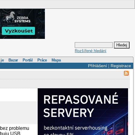
Rozšířené hledání
 je
Bazar
Portál
Práce
Mapa
Přihlášení
|
Registrace
 bez problemu
rebuju USB