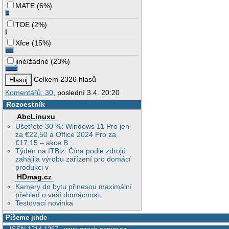
MATE
(
6%
)
TDE
(
2%
)
Xfce
(
15%
)
jiné/žádné
(
23%
)
Celkem 2326 hlasů
Komentářů: 30
, poslední 3.4. 20:20
Rozcestník
AbcLinuxu
Ušetřete 30 %: Windows 11 Pro jen
za €22,50 a Office 2024 Pro za
€17,15 – akce B
Týden na ITBiz: Čína podle zdrojů
zahájila výrobu zařízení pro domácí
produkci v
HDmag.cz
Kamery do bytu přinesou maximální
přehled o vaší domácnosti
Testovací novinka
Píšeme jinde