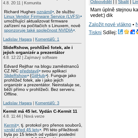
Odpovědět
| |
Sbalit
|
Li
4.8. 20:11 | Komunita
Mam úplně stejnou kar
Richard Hughes
oznámil
, že službu
vedet:) dik
Linux Vendor Firmware Service (LVFS)
umožňující aktualizovat firmware
Založit nové vlákno
•
zařízení na počítačích s Linuxem, nově
sponzoruje také společnost NVIDIA
.
Tiskni
Sdílej:
Ladislav Hagara
|
Komentářů: 1
SlideRshow, prohlížeč fotek, ale i
jejich organizér a prezentátor
4.8. 12:22 | Zajímavý software
Edvard Rejthar na blogu zaměstnanců
CZ.NIC
představil
svou aplikaci
SlideRshow
(
GitHub
). Funguje jako
prohlížeč fotek, ale i jako jejich
organizér a prezentátor. Neinstaluje se,
běží přímo v prohlížeči. Bez serveru.
Offline.
Ladislav Hagara
|
Komentářů: 3
Kermit má 45 let. Vydán C-Kermit 11
4.8. 11:44 | Nová verze
Kermit
, tj. protokol pro přenos souborů,
vznikl před 45 lety
. Při této příležitosti
byla po 15 letech od vydání poslední