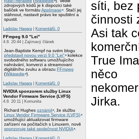
RawTherapee
(
Wikipedie
). Vedle
síti, bez
zdrojových kódů je k dispozici také
balíček ve formátu
AppImage
. Stačí jej
stáhnout, nastavit právo ke spuštění a
činnosti
spustit.
Ladislav Hagara
|
Komentářů: 0
Asi tak 
FFmpeg 9.0 "Lei"
4.8. 20:44 | Zajímavý článek
komerční
Jean-Baptiste Kempf na svém blogu
představil novou verzi 9.0 "Lei"
kolekce
True Ima
svobodného softwaru umožňujícího
nahrávání, konverzi a streamovaní
digitálního zvuku a obrazu
FFmpeg
něco
(
Wikipedie
).
Ladislav Hagara
|
Komentářů: 0
nekomer
NVIDIA sponzorem služby Linux
Vendor Firmware Service (LVFS)
Jirka.
4.8. 20:11 | Komunita
Richard Hughes
oznámil
, že službu
Linux Vendor Firmware Service (LVFS)
umožňující aktualizovat firmware
zařízení na počítačích s Linuxem, nově
sponzoruje také společnost NVIDIA
.
Ladislav Hagara
|
Komentářů: 0