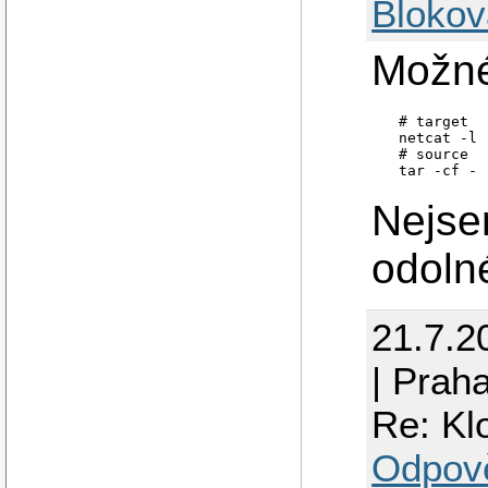
Blokov
Možné
  # target

  netcat -l 
  # source

Nejsem
odoln
21.7.2
| Prah
Re: Kl
Odpov