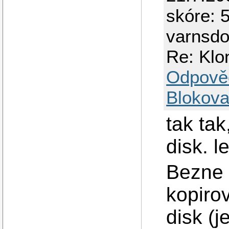
skóre: 5
varnsdo
Re: Klo
Odpově
Blokova
tak ta
disk. l
Bezne 
kopiro
disk (j