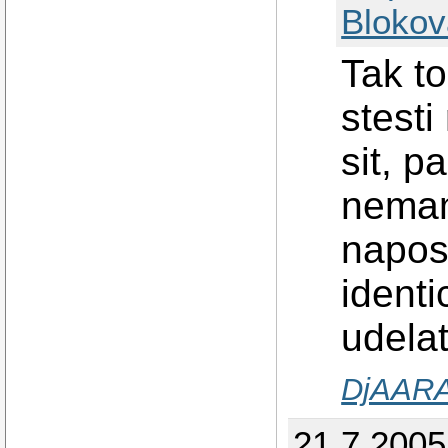
Blokov
Tak t
stest
sit, 
nemam
napos
identi
udelat
DjAARA
21.7.200