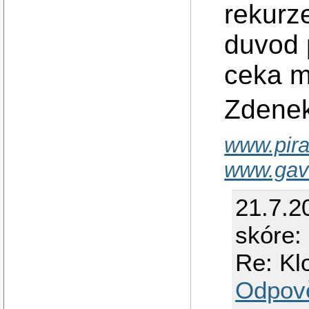
rekurze
duvod p
ceka m
Zdene
www.pira
www.gav
21.7.2
skóre:
Re: Kl
Odpov