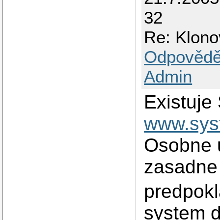
32
Re: Klono
Odpovědě
Admin
Existuje
www.sys
Osobne 
zasadne
predpokl
system d