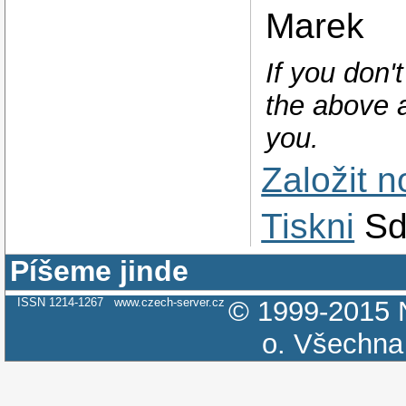
Marek
If you don'
the above a
you.
Založit 
Tiskni
Sd
Píšeme jinde
ISSN 1214-1267
www.czech-server.cz
© 1999-2015
o.
Všechna 