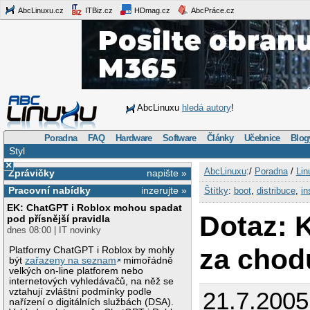
AbcLinuxu.cz
ITBiz.cz
HDmag.cz
AbcPráce.cz
AbcLinuxu
hledá autory
!
Poradna
FAQ
Hardware
Software
Články
Učebnice
Blog
Styl
×
AbcLinuxu
:/
Poradna
/
Lin
Zprávičky
napište »
Pracovní nabídky
inzerujte »
Štítky
:
boot
,
distribuce
,
in
EK: ChatGPT i Roblox mohou spadat
Dotaz: 
pod přísnější pravidla
dnes 08:00 | IT novinky
za chod
Platformy ChatGPT i Roblox by mohly
být
zařazeny na seznam
mimořádně
velkých on-line platforem nebo
internetových vyhledávačů, na něž se
vztahují zvláštní podmínky podle
21.7.2005
nařízení o digitálních službách (DSA).