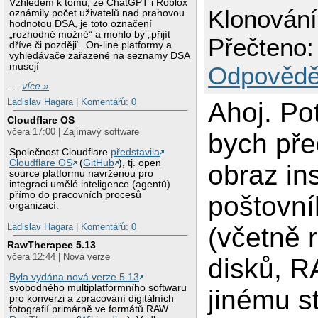
Vzhledem k tomu, že ChatGPT i Roblox
Klonování
oznámily počet uživatelů nad prahovou
hodnotou DSA, je toto označení
„rozhodně možné“ a mohlo by „přijít
Přečteno:
dříve či později“. On-line platformy a
vyhledávače zařazené na seznamy DSA
musejí
Odpovědě
…
více »
Ladislav Hagara
|
Komentářů: 0
Ahoj. Po
Cloudflare OS
včera 17:00 | Zajímavý software
bych pře
Společnost Cloudflare
představila
Cloudflare OS
(
GitHub
), tj. open
obraz in
source platformu navrženou pro
integraci umělé inteligence (agentů)
přímo do pracovních procesů
poštovní
organizací.
Ladislav Hagara
|
Komentářů: 0
(včetně 
RawTherapee 5.13
včera 12:44 | Nová verze
disků, RA
Byla vydána nová verze 5.13
svobodného multiplatformního softwaru
jinému st
pro konverzi a zpracování digitálních
fotografií primárně ve formátů RAW