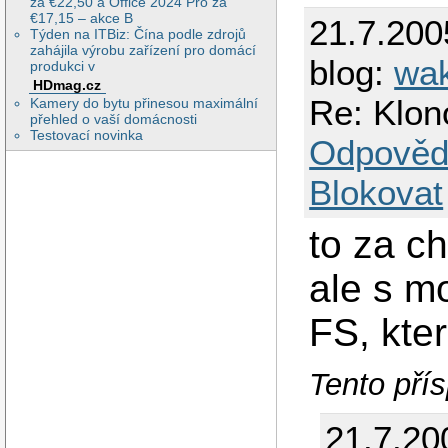
za €22,50 a Office 2024 Pro za
€17,15 – akce B
21.7.200
Týden na ITBiz: Čína podle zdrojů
zahájila výrobu zařízení pro domácí
blog:
wa
produkci v
HDmag.cz
Re: Klon
Kamery do bytu přinesou maximální
přehled o vaší domácnosti
Testovací novinka
Odpověd
Blokovat
to za c
ale s m
FS, kter
Tento přís
21.7.20