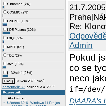
Cinnamon
(
7%
)
21.7.200
COSMIC
(
2%
)
Praha|Ná
GNOME
(
18%
)
Re: Klono
KDE Plasma
(
30%
)
Odpovědě
LXQt
(
6%
)
Admin
MATE
(
6%
)
Pokud js
TDE
(
2%
)
Xfce
(
15%
)
co se tyc
jiné/žádné
(
23%
)
neco ja
Celkem 2329 hlasů
if=/dev/
Komentářů: 30
, poslední 3.4. 20:20
Rozcestník
AbcLinuxu
DjAARA's 
Ušetřete 30 %: Windows 11 Pro jen