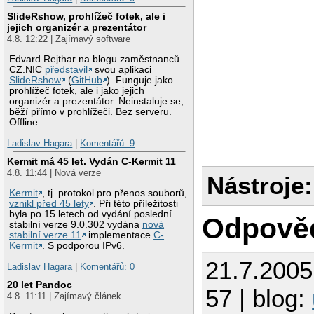
SlideRshow, prohlížeč fotek, ale i
jejich organizér a prezentátor
4.8. 12:22 | Zajímavý software
Edvard Rejthar na blogu zaměstnanců
CZ.NIC
představil
svou aplikaci
SlideRshow
(
GitHub
). Funguje jako
prohlížeč fotek, ale i jako jejich
organizér a prezentátor. Neinstaluje se,
běží přímo v prohlížeči. Bez serveru.
Offline.
Ladislav Hagara
|
Komentářů: 9
Kermit má 45 let. Vydán C-Kermit 11
4.8. 11:44 | Nová verze
Nástroje:
Kermit
, tj. protokol pro přenos souborů,
vznikl před 45 lety
. Při této příležitosti
byla po 15 letech od vydání poslední
Odpově
stabilní verze 9.0.302 vydána
nová
stabilní verze 11
implementace
C-
Kermit
. S podporou IPv6.
21.7.200
Ladislav Hagara
|
Komentářů: 0
20 let Pandoc
57 | blog:
4.8. 11:11 | Zajímavý článek