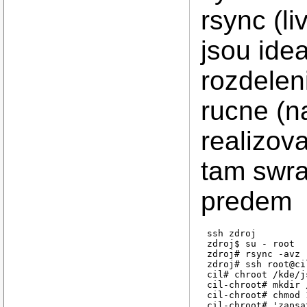
rsync (li
jsou idea
rozdelen
rucne (na
realizova
tam swra
predem
ssh zdroj

zdroj$ su - root

zdroj# rsync -avz 
zdroj# ssh root@cil
cil# chroot /kde/j
cil-chroot# mkdir 
cil-chroot# chmod 
cil-chroot# 'zapsa