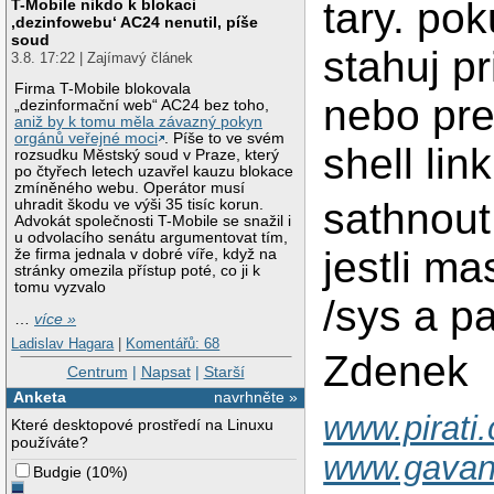
tary. pok
T-Mobile nikdo k blokaci
‚dezinfowebu‘ AC24 nenutil, píše
soud
stahuj p
3.8. 17:22 | Zajímavý článek
Firma T-Mobile blokovala
nebo pre
„dezinformační web“ AC24 bez toho,
aniž by k tomu měla závazný pokyn
orgánů veřejné moci
. Píše to ve svém
shell link
rozsudku Městský soud v Praze, který
po čtyřech letech uzavřel kauzu blokace
zmíněného webu. Operátor musí
sathnout,
uhradit škodu ve výši 35 tisíc korun.
Advokát společnosti T-Mobile se snažil i
u odvolacího senátu argumentovat tím,
jestli m
že firma jednala v dobré víře, když na
stránky omezila přístup poté, co ji k
tomu vyzvalo
/sys a pa
…
více »
Ladislav Hagara
|
Komentářů: 68
Zdenek
Centrum
|
Napsat
|
Starší
Anketa
navrhněte »
www.pirati.
Které desktopové prostředí na Linuxu
používáte?
www.gavan
Budgie
(
10%
)