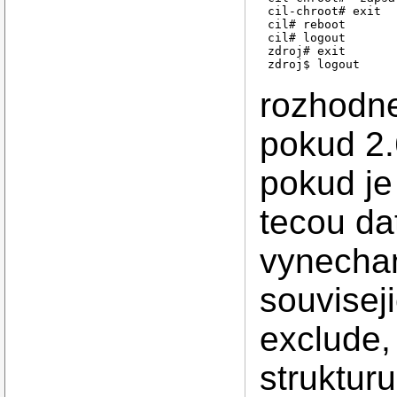
cil-chroot# exit

cil# reboot

cil# logout

zdroj# exit

rozhodne
pokud 2.
pokud je
tecou dat
vynechan
souviseji
exclude,
strukturu