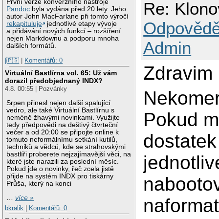
První verze konverzního nástroje
Re: Klono
Pandoc
byla vydána před 20 lety. Jeho
autor John MacFarlane při tomto výročí
Odpovědě
rekapituluje
jednotlivé etapy vývoje
a přidávání nových funkcí – rozšíření
nejen Markdownu a podporu mnoha
Admin
dalších formátů.
|🇵🇸
|
Komentářů: 0
Zdravim
Virtuální Bastlírna vol. 65: Už vám
dorazil předobjednaný INDX?
4.8. 00:55 | Pozvánky
Nekomerc
Srpen přinesl nejen další spalující
vedro, ale také Virtuální Bastlírnu s
Pokud m
neméně žhavými novinkami. Využijte
tedy předpovědi na deštivý čtvrteční
večer a od 20:00 se připojte online k
dostatek
tomuto neformálnímu setkání kutilů,
techniků a vědců, kde se strahovskými
bastlíři proberete nejzajímavější věci, na
jednotliv
které jste narazili za poslední měsíc.
Pokud jde o novinky, řeč zcela jistě
přijde na systém INDX pro tiskárny
nabootova
Průša, který na konci
…
více »
naformat
bkralik
|
Komentářů: 0