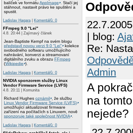
Odpově
balíček ve formátu
AppImage
. Stačí jej
stáhnout, nastavit právo ke spuštění a
spustit.
Ladislav Hagara
|
Komentářů: 0
22.7.200
FFmpeg 9.0 "Lei"
| blog:
Aja
4.8. 20:44 | Zajímavý článek
Jean-Baptiste Kempf na svém blogu
Re: Nast
představil novou verzi 9.0 "Lei"
kolekce
svobodného softwaru umožňujícího
nahrávání, konverzi a streamovaní
Odpovědě
digitálního zvuku a obrazu
FFmpeg
(
Wikipedie
).
Admin
Ladislav Hagara
|
Komentářů: 0
NVIDIA sponzorem služby Linux
A pokrač
Vendor Firmware Service (LVFS)
4.8. 20:11 | Komunita
na tomto
Richard Hughes
oznámil
, že službu
Linux Vendor Firmware Service (LVFS)
umožňující aktualizovat firmware
nejede?
zařízení na počítačích s Linuxem, nově
sponzoruje také společnost NVIDIA
.
Ladislav Hagara
|
Komentářů: 0
22.7.200
SlideRshow, prohlížeč fotek, ale i