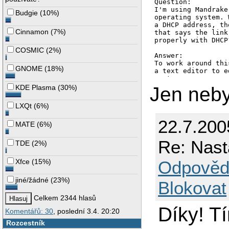
Question:

I'm using Mandrake
Budgie
(
10%
)
operating system. 
a DHCP address, th
Cinnamon
(
7%
)
that says the link
properly with DHCP?
COSMIC
(
2%
)
Answer:

To work around thi
GNOME
(
18%
)
a text editor to e
system:

/etc/sysconfig/net
KDE Plasma
(
30%
)
Jen neby
/etc/sysconfig/net
In both cases, [n]
LXQt
(
6%
)
-- for example, eth
In each of the two
22.7.200
MATE
(
6%
)
MII_NOT_SUPPORTED=y
Then run the comma
Ethernet adapter) 
Re: Nas
TDE
(
2%
)
Odpověd
Xfce
(
15%
)
jiné/žádné
(
23%
)
Blokovat
Celkem 2344 hlasů
Díky! T
Komentářů: 30
, poslední 3.4. 20:20
Rozcestník