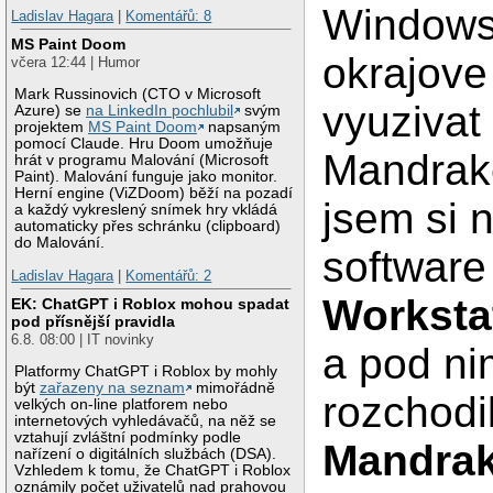
Windows
Ladislav Hagara
|
Komentářů: 8
MS Paint Doom
okrajove
včera 12:44 | Humor
Mark Russinovich (CTO v Microsoft
vyuzivat
Azure) se
na LinkedIn pochlubil
svým
projektem
MS Paint Doom
napsaným
pomocí Claude. Hru Doom umožňuje
Mandrak
hrát v programu Malování (Microsoft
Paint). Malování funguje jako monitor.
Herní engine (ViZDoom) běží na pozadí
jsem si n
a každý vykreslený snímek hry vkládá
automaticky přes schránku (clipboard)
do Malování.
softwar
Ladislav Hagara
|
Komentářů: 2
Workstat
EK: ChatGPT i Roblox mohou spadat
pod přísnější pravidla
6.8. 08:00 | IT novinky
a pod ni
Platformy ChatGPT i Roblox by mohly
být
zařazeny na seznam
mimořádně
rozchodi
velkých on-line platforem nebo
internetových vyhledávačů, na něž se
vztahují zvláštní podmínky podle
Mandrak
nařízení o digitálních službách (DSA).
Vzhledem k tomu, že ChatGPT i Roblox
oznámily počet uživatelů nad prahovou