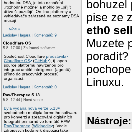
bohuzel p
hodnotou DSA, je toto označení
„rozhodně možné“ a mohlo by „přijít
dříve či později“. On-line platformy a
pise ze 
vyhledávače zařazené na seznamy DSA
musejí
eth0 sel
…
více »
Ladislav Hagara
|
Komentářů: 9
Muzete 
Cloudflare OS
5.8. 17:00 | Zajímavý software
poradit?
Společnost Cloudflare
představila
Cloudflare OS
(
GitHub
), tj. open
pochopen
source platformu navrženou pro
integraci umělé inteligence (agentů)
přímo do pracovních procesů
Linuxu.
organizací.
Ladislav Hagara
|
Komentářů: 0
RawTherapee 5.13
5.8. 12:44 | Nová verze
Byla vydána nová verze 5.13
svobodného multiplatformního softwaru
pro konverzi a zpracování digitálních
Nástroje:
fotografií primárně ve formátů RAW
RawTherapee
(
Wikipedie
). Vedle
zdrojových kódů je k dispozici také