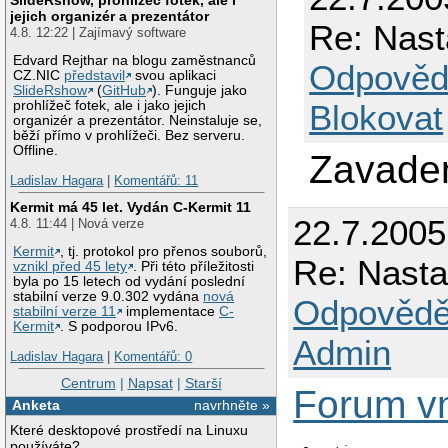
jejich organizér a prezentátor
Re: Nas
4.8. 12:22 | Zajímavý software
Edvard Rejthar na blogu zaměstnanců
Odpověd
CZ.NIC
představil
svou aplikaci
SlideRshow
(
GitHub
). Funguje jako
Blokovat
prohlížeč fotek, ale i jako jejich
organizér a prezentátor. Neinstaluje se,
běží přímo v prohlížeči. Bez serveru.
Offline.
Zavaden
Ladislav Hagara
|
Komentářů: 11
Kermit má 45 let. Vydán C-Kermit 11
22.7.200
4.8. 11:44 | Nová verze
Kermit
, tj. protokol pro přenos souborů,
Re: Nast
vznikl před 45 lety
. Při této příležitosti
byla po 15 letech od vydání poslední
stabilní verze 9.0.302 vydána
nová
Odpovědě
stabilní verze 11
implementace
C-
Kermit
. S podporou IPv6.
Admin
Ladislav Hagara
|
Komentářů: 0
Centrum
|
Napsat
|
Starší
Forum 
Anketa
navrhněte »
Které desktopové prostředí na Linuxu
používáte?