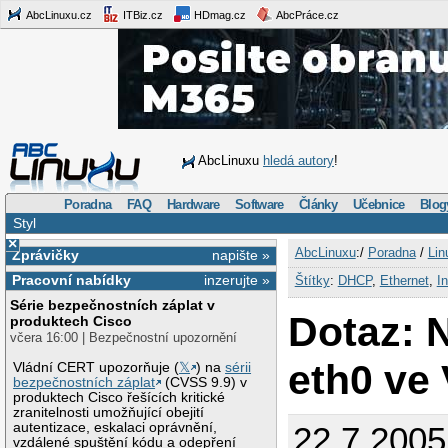
AbcLinuxu.cz
ITBiz.cz
HDmag.cz
AbcPráce.cz
AbcLinuxu
hledá autory
!
Poradna
FAQ
Hardware
Software
Články
Učebnice
Blog
Styl
×
AbcLinuxu
:/
Poradna
/
Lin
Zprávičky
napište »
Pracovní nabídky
inzerujte »
Štítky
:
DHCP
,
Ethernet
,
In
Série bezpečnostních záplat v
Dotaz: 
produktech Cisco
včera 16:00 | Bezpečnostní upozornění
eth0 ve
Vládní CERT upozorňuje (
𝕏
) na
sérii
bezpečnostních záplat
(CVSS 9.9) v
produktech Cisco řešících kritické
zranitelnosti umožňující obejití
autentizace, eskalaci oprávnění,
22.7.2005
vzdálené spuštění kódu a odepření