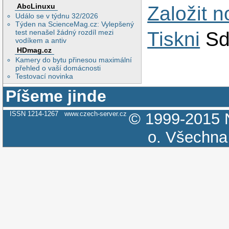
AbcLinuxu
Založit 
Událo se v týdnu 32/2026
Týden na ScienceMag.cz: Vylepšený
test nenašel žádný rozdíl mezi
Tiskni
Sd
vodíkem a antiv
HDmag.cz
Kamery do bytu přinesou maximální
přehled o vaší domácnosti
Testovací novinka
Píšeme jinde
ISSN 1214-1267
www.czech-server.cz
© 1999-2015
o.
Všechna 