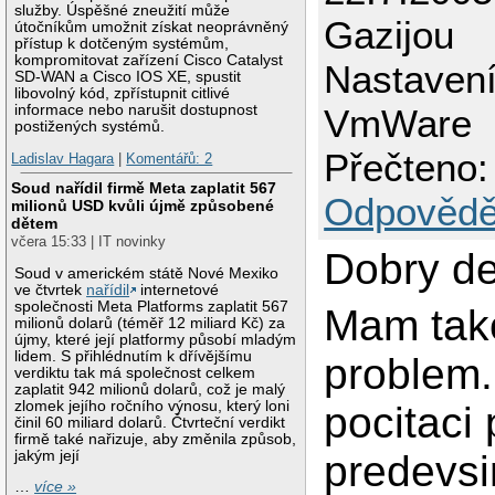
služby. Úspěšné zneužití může
Gazijou
útočníkům umožnit získat neoprávněný
přístup k dotčeným systémům,
kompromitovat zařízení Cisco Catalyst
Nastavení
SD-WAN a Cisco IOS XE, spustit
libovolný kód, zpřístupnit citlivé
informace nebo narušit dostupnost
VmWare
postižených systémů.
Přečteno:
Ladislav Hagara
|
Komentářů: 2
Soud nařídil firmě Meta zaplatit 567
Odpovědě
milionů USD kvůli újmě způsobené
dětem
včera 15:33 | IT novinky
Dobry de
Soud v americkém státě Nové Mexiko
ve čtvrtek
nařídil
internetové
společnosti Meta Platforms zaplatit 567
Mam tak
milionů dolarů (téměř 12 miliard Kč) za
újmy, které její platformy působí mladým
lidem. S přihlédnutím k dřívějšímu
problem
verdiktu tak má společnost celkem
zaplatit 942 milionů dolarů, což je malý
zlomek jejího ročního výnosu, který loni
pocitaci
činil 60 miliard dolarů. Čtvrteční verdikt
firmě také nařizuje, aby změnila způsob,
jakým její
predevs
…
více »