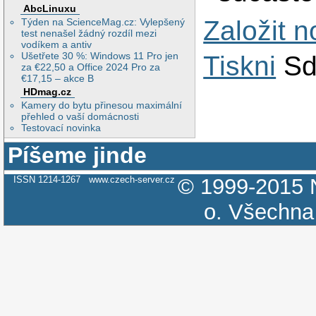
AbcLinuxu
Založit 
Týden na ScienceMag.cz: Vylepšený
test nenašel žádný rozdíl mezi
vodíkem a antiv
Ušetřete 30 %: Windows 11 Pro jen
Tiskni
Sd
za €22,50 a Office 2024 Pro za
€17,15 – akce B
HDmag.cz
Kamery do bytu přinesou maximální
přehled o vaší domácnosti
Testovací novinka
Píšeme jinde
ISSN 1214-1267
www.czech-server.cz
© 1999-2015
o.
Všechna 