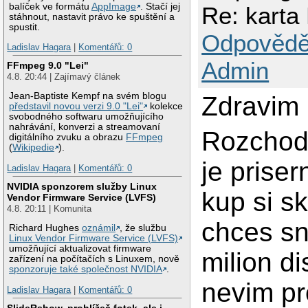
balíček ve formátu
AppImage
. Stačí jej
Re: kart
stáhnout, nastavit právo ke spuštění a
spustit.
Odpovědě
Ladislav Hagara
|
Komentářů: 0
Admin
FFmpeg 9.0 "Lei"
4.8. 20:44 | Zajímavý článek
Jean-Baptiste Kempf na svém blogu
Zdravim
představil novou verzi 9.0 "Lei"
kolekce
svobodného softwaru umožňujícího
nahrávání, konverzi a streamovaní
Rozchodi
digitálního zvuku a obrazu
FFmpeg
(
Wikipedie
).
je priser
Ladislav Hagara
|
Komentářů: 0
NVIDIA sponzorem služby Linux
kup si s
Vendor Firmware Service (LVFS)
4.8. 20:11 | Komunita
chces sn
Richard Hughes
oznámil
, že službu
Linux Vendor Firmware Service (LVFS)
umožňující aktualizovat firmware
milion d
zařízení na počítačích s Linuxem, nově
sponzoruje také společnost NVIDIA
.
nevim pr
Ladislav Hagara
|
Komentářů: 0
SlideRshow, prohlížeč fotek, ale i