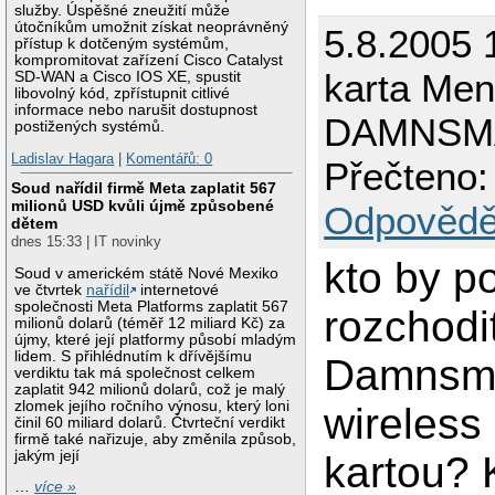
služby. Úspěšné zneužití může
útočníkům umožnit získat neoprávněný
5.8.2005 
přístup k dotčeným systémům,
kompromitovat zařízení Cisco Catalyst
karta Men
SD-WAN a Cisco IOS XE, spustit
libovolný kód, zpřístupnit citlivé
informace nebo narušit dostupnost
DAMNSM
postižených systémů.
Ladislav Hagara
|
Komentářů: 0
Přečteno:
Soud nařídil firmě Meta zaplatit 567
milionů USD kvůli újmě způsobené
Odpovědě
dětem
dnes 15:33 | IT novinky
kto by p
Soud v americkém státě Nové Mexiko
ve čtvrtek
nařídil
internetové
společnosti Meta Platforms zaplatit 567
rozchodit
milionů dolarů (téměř 12 miliard Kč) za
újmy, které její platformy působí mladým
lidem. S přihlédnutím k dřívějšímu
Damnsma
verdiktu tak má společnost celkem
zaplatit 942 milionů dolarů, což je malý
zlomek jejího ročního výnosu, který loni
wireless
činil 60 miliard dolarů. Čtvrteční verdikt
firmě také nařizuje, aby změnila způsob,
jakým její
kartou? 
…
více »