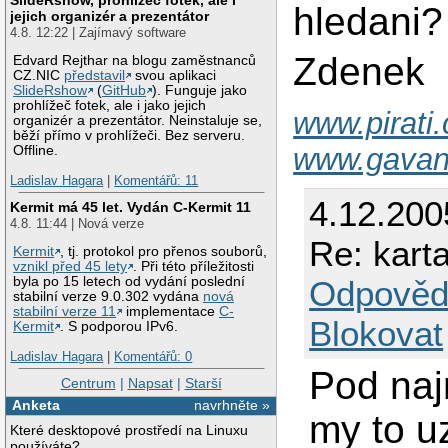
hledani?
jejich organizér a prezentátor
4.8. 12:22 | Zajímavý software
Zdenek
Edvard Rejthar na blogu zaměstnanců
CZ.NIC
představil
svou aplikaci
SlideRshow
(
GitHub
). Funguje jako
prohlížeč fotek, ale i jako jejich
www.pirati.
organizér a prezentátor. Neinstaluje se,
běží přímo v prohlížeči. Bez serveru.
www.gavan
Offline.
Ladislav Hagara
|
Komentářů: 11
4.12.200
Kermit má 45 let. Vydán C-Kermit 11
4.8. 11:44 | Nová verze
Re: kar
Kermit
, tj. protokol pro přenos souborů,
vznikl před 45 lety
. Při této příležitosti
Odpověd
byla po 15 letech od vydání poslední
stabilní verze 9.0.302 vydána
nová
stabilní verze 11
implementace
C-
Blokovat
Kermit
. S podporou IPv6.
Ladislav Hagara
|
Komentářů: 0
Pod naj
Centrum
|
Napsat
|
Starší
Anketa
navrhněte »
my to u
Které desktopové prostředí na Linuxu
používáte?