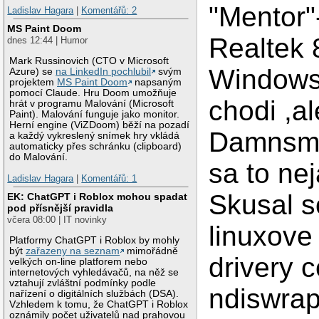
"Mentor"
Ladislav Hagara
|
Komentářů: 2
MS Paint Doom
Realtek 
dnes 12:44 | Humor
Mark Russinovich (CTO v Microsoft
Windows
Azure) se
na LinkedIn pochlubil
svým
projektem
MS Paint Doom
napsaným
pomocí Claude. Hru Doom umožňuje
chodi ,a
hrát v programu Malování (Microsoft
Paint). Malování funguje jako monitor.
Herní engine (ViZDoom) běží na pozadí
Damnsma
a každý vykreslený snímek hry vkládá
automaticky přes schránku (clipboard)
do Malování.
sa to ne
Ladislav Hagara
|
Komentářů: 1
Skusal 
EK: ChatGPT i Roblox mohou spadat
pod přísnější pravidla
včera 08:00 | IT novinky
linuxove 
Platformy ChatGPT i Roblox by mohly
být
zařazeny na seznam
mimořádně
drivery 
velkých on-line platforem nebo
internetových vyhledávačů, na něž se
vztahují zvláštní podmínky podle
ndiswrap
nařízení o digitálních službách (DSA).
Vzhledem k tomu, že ChatGPT i Roblox
oznámily počet uživatelů nad prahovou