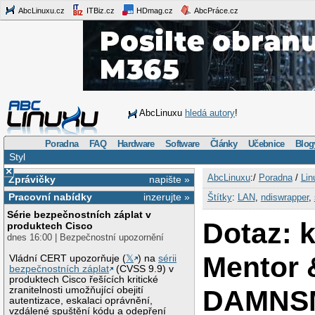
AbcLinuxu.cz
ITBiz.cz
HDmag.cz
AbcPráce.cz
AbcLinuxu
hledá autory
!
Poradna
FAQ
Hardware
Software
Články
Učebnice
Blog
Styl
×
AbcLinuxu
:/
Poradna
/
Lin
Zprávičky
napište »
Pracovní nabídky
inzerujte »
Štítky
:
LAN
,
ndiswrapper
,
Série bezpečnostních záplat v
Dotaz: k
produktech Cisco
dnes 16:00 | Bezpečnostní upozornění
Mentor 
Vládní CERT upozorňuje (
𝕏
) na
sérii
bezpečnostních záplat
(CVSS 9.9) v
produktech Cisco řešících kritické
DAMNS
zranitelnosti umožňující obejití
autentizace, eskalaci oprávnění,
vzdálené spuštění kódu a odepření