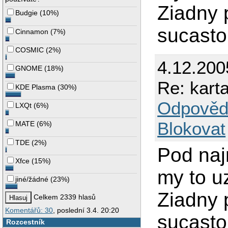
Ziadny 
Budgie
(
10%
)
sucasto
Cinnamon
(
7%
)
COSMIC
(
2%
)
4.12.200
GNOME
(
18%
)
Re: kar
KDE Plasma
(
30%
)
Odpověd
LXQt
(
6%
)
Blokovat
MATE
(
6%
)
TDE
(
2%
)
Pod naj
Xfce
(
15%
)
my to u
jiné/žádné
(
23%
)
Ziadny 
Celkem 2339 hlasů
Komentářů: 30
, poslední 3.4. 20:20
sucasto
Rozcestník