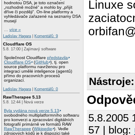
Linuxe 
hodnotou DSA, je toto označení
„rozhodně možné“ a mohlo by „přijít
dříve či později“. On-line platformy a
zaciatocn
vyhledávače zařazené na seznamy DSA
musejí
orbifan
…
více »
Ladislav Hagara
|
Komentářů: 9
Cloudflare OS
5.8. 17:00 | Zajímavý software
Společnost Cloudflare
představila
Cloudflare OS
(
GitHub
), tj. open
source platformu navrženou pro
integraci umělé inteligence (agentů)
přímo do pracovních procesů
Nástroje:
organizací.
Ladislav Hagara
|
Komentářů: 0
Odpově
RawTherapee 5.13
5.8. 12:44 | Nová verze
Byla vydána nová verze 5.13
5.8.2005 
svobodného multiplatformního softwaru
pro konverzi a zpracování digitálních
fotografií primárně ve formátů RAW
57 | blog:
RawTherapee
(
Wikipedie
). Vedle
zdrojových kódů je k dispozici také