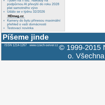
Týden na ITBiz: Náklady na
podpůrnou AI převýší do roku 2028
plat samotného vývo
Událo se v týdnu 32/2026
HDmag.cz
Kamery do bytu přinesou maximální
přehled o vaší domácnosti
Testovací novinka
Píšeme jinde
ISSN 1214-1267
www.czech-server.cz
© 1999-2015
o.
Všechna 