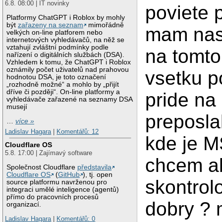
6.8. 08:00 | IT novinky
poviete 
Platformy ChatGPT i Roblox by mohly
být
zařazeny na seznam
mimořádně
mam nast
velkých on-line platforem nebo
internetových vyhledávačů, na něž se
vztahují zvláštní podmínky podle
na tomt
nařízení o digitálních službách (DSA).
Vzhledem k tomu, že ChatGPT i Roblox
oznámily počet uživatelů nad prahovou
vsetku p
hodnotou DSA, je toto označení
„rozhodně možné“ a mohlo by „přijít
dříve či později“. On-line platformy a
pride na
vyhledávače zařazené na seznamy DSA
musejí
preposla
…
více »
Ladislav Hagara
|
Komentářů: 12
kde je M
Cloudflare OS
5.8. 17:00 | Zajímavý software
chcem ab
Společnost Cloudflare
představila
Cloudflare OS
(
GitHub
), tj. open
skontrolo
source platformu navrženou pro
integraci umělé inteligence (agentů)
přímo do pracovních procesů
dobry ? 
organizací.
Ladislav Hagara
|
Komentářů: 0