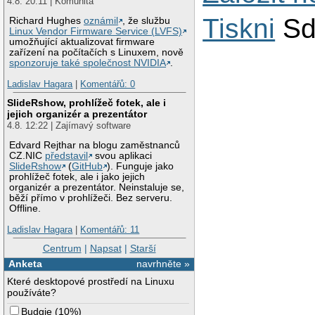
4.8. 20:11 | Komunita
Tiskni
Sd
Richard Hughes
oznámil
, že službu
Linux Vendor Firmware Service (LVFS)
umožňující aktualizovat firmware
zařízení na počítačích s Linuxem, nově
sponzoruje také společnost NVIDIA
.
Ladislav Hagara
|
Komentářů: 0
SlideRshow, prohlížeč fotek, ale i
jejich organizér a prezentátor
4.8. 12:22 | Zajímavý software
Edvard Rejthar na blogu zaměstnanců
CZ.NIC
představil
svou aplikaci
SlideRshow
(
GitHub
). Funguje jako
prohlížeč fotek, ale i jako jejich
organizér a prezentátor. Neinstaluje se,
běží přímo v prohlížeči. Bez serveru.
Offline.
Ladislav Hagara
|
Komentářů: 11
Centrum
|
Napsat
|
Starší
Anketa
navrhněte »
Které desktopové prostředí na Linuxu
používáte?
Budgie
(
10%
)