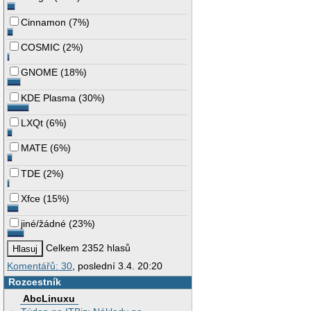
Cinnamon
(
7%
)
COSMIC
(
2%
)
GNOME
(
18%
)
KDE Plasma
(
30%
)
LXQt
(
6%
)
MATE
(
6%
)
TDE
(
2%
)
Xfce
(
15%
)
jiné/žádné
(
23%
)
Celkem 2352 hlasů
Komentářů: 30
, poslední 3.4. 20:20
Rozcestník
AbcLinuxu