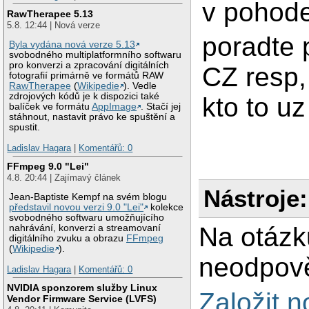
v pohode
RawTherapee 5.13
5.8. 12:44 | Nová verze
poradte 
Byla vydána nová verze 5.13
svobodného multiplatformního softwaru
pro konverzi a zpracování digitálních
CZ resp,
fotografií primárně ve formátů RAW
RawTherapee
(
Wikipedie
). Vedle
zdrojových kódů je k dispozici také
kto to uz 
balíček ve formátu
AppImage
. Stačí jej
stáhnout, nastavit právo ke spuštění a
spustit.
Ladislav Hagara
|
Komentářů: 0
FFmpeg 9.0 "Lei"
4.8. 20:44 | Zajímavý článek
Nástroje:
Jean-Baptiste Kempf na svém blogu
představil novou verzi 9.0 "Lei"
kolekce
svobodného softwaru umožňujícího
Na otázk
nahrávání, konverzi a streamovaní
digitálního zvuku a obrazu
FFmpeg
(
Wikipedie
).
neodpově
Ladislav Hagara
|
Komentářů: 0
NVIDIA sponzorem služby Linux
Založit 
Vendor Firmware Service (LVFS)