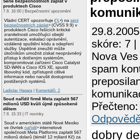
Série bezpečnostních záplat v
produktech Cisco
komuni
7.8. 16:00 | Bezpečnostní upozornění
Vládní CERT upozorňuje (
𝕏
) na
sérii
bezpečnostních záplat
(CVSS 9.9) v
29.8.2005
produktech Cisco řešících kritické
zranitelnosti umožňující obejití
autentizace, eskalaci oprávnění,
skóre: 7 |
vzdálené spuštění kódu a odepření
služby. Úspěšné zneužití může
Nova Ves
útočníkům umožnit získat neoprávněný
přístup k dotčeným systémům,
kompromitovat zařízení Cisco Catalyst
spam kont
SD-WAN a Cisco IOS XE, spustit
libovolný kód, zpřístupnit citlivé
informace nebo narušit dostupnost
preposila
postižených systémů.
komunika
Ladislav Hagara
|
Komentářů: 2
Soud nařídil firmě Meta zaplatit 567
Přečteno:
milionů USD kvůli újmě způsobené
dětem
7.8. 15:33 | IT novinky
Odpovědě
Soud v americkém státě Nové Mexiko
ve čtvrtek
nařídil
internetové
dobry de
společnosti Meta Platforms zaplatit 567
milionů dolarů (téměř 12 miliard Kč) za