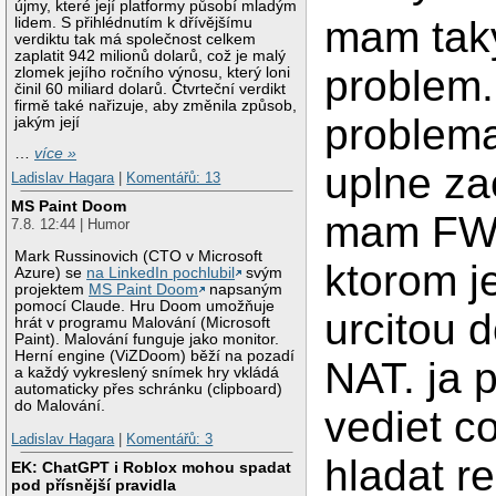
újmy, které její platformy působí mladým
mam tak
lidem. S přihlédnutím k dřívějšímu
verdiktu tak má společnost celkem
zaplatit 942 milionů dolarů, což je malý
problem. 
zlomek jejího ročního výnosu, který loni
činil 60 miliard dolarů. Čtvrteční verdikt
firmě také nařizuje, aby změnila způsob,
problem
jakým její
…
více »
uplne za
Ladislav Hagara
|
Komentářů: 13
MS Paint Doom
mam FW 
7.8. 12:44 | Humor
Mark Russinovich (CTO v Microsoft
ktorom j
Azure) se
na LinkedIn pochlubil
svým
projektem
MS Paint Doom
napsaným
pomocí Claude. Hru Doom umožňuje
urcitou 
hrát v programu Malování (Microsoft
Paint). Malování funguje jako monitor.
Herní engine (ViZDoom) běží na pozadí
NAT. ja 
a každý vykreslený snímek hry vkládá
automaticky přes schránku (clipboard)
do Malování.
vediet 
Ladislav Hagara
|
Komentářů: 3
hladat r
EK: ChatGPT i Roblox mohou spadat
pod přísnější pravidla