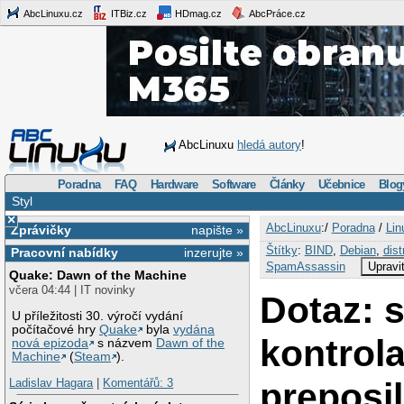
AbcLinuxu.cz
ITBiz.cz
HDmag.cz
AbcPráce.cz
AbcLinuxu
hledá autory
!
Poradna
FAQ
Hardware
Software
Články
Učebnice
Blog
Styl
×
AbcLinuxu
:/
Poradna
/
Lin
Zprávičky
napište »
Štítky
:
BIND
,
Debian
,
dist
Pracovní nabídky
inzerujte »
SpamAssassin
Upravi
Quake: Dawn of the Machine
včera 04:44 | IT novinky
Dotaz: 
U příležitosti 30. výročí vydání
počítačové hry
Quake
byla
vydána
kontrola
nová epizoda
s názvem
Dawn of the
Machine
(
Steam
).
preposi
Ladislav Hagara
|
Komentářů: 3