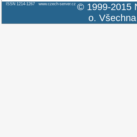
ISSN 1214-1267
www.czech-server.cz
© 1999-2015
o.
Všechna 