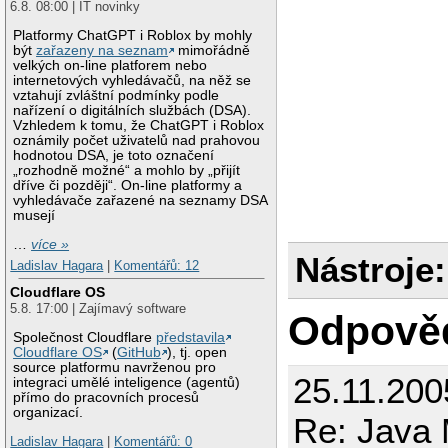
6.8. 08:00 | IT novinky
Platformy ChatGPT i Roblox by mohly
být
zařazeny na seznam
mimořádně
velkých on-line platforem nebo
internetových vyhledávačů, na něž se
vztahují zvláštní podmínky podle
nařízení o digitálních službách (DSA).
Vzhledem k tomu, že ChatGPT i Roblox
oznámily počet uživatelů nad prahovou
hodnotou DSA, je toto označení
„rozhodně možné“ a mohlo by „přijít
dříve či později“. On-line platformy a
vyhledávače zařazené na seznamy DSA
musejí
…
více »
Nástroje:
Ladislav Hagara
|
Komentářů: 12
Cloudflare OS
5.8. 17:00 | Zajímavý software
Odpově
Společnost Cloudflare
představila
Cloudflare OS
(
GitHub
), tj. open
source platformu navrženou pro
25.11.200
integraci umělé inteligence (agentů)
přímo do pracovních procesů
organizací.
Re: Java 
Ladislav Hagara
|
Komentářů: 0