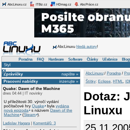
AbcLinuxu.cz
ITBiz.cz
HDmag.cz
AbcPráce.cz
AbcLinuxu
hledá autory
!
Poradna
FAQ
Hardware
Software
Články
Učebnice
Blog
Styl
×
AbcLinuxu
:/
Poradna
/
Pro
Zprávičky
napište »
Pracovní nabídky
inzerujte »
Štítky
:
Eclipse
,
HTML
,
ID
Quake: Dawn of the Machine
Dotaz: 
dnes 04:44 | IT novinky
U příležitosti 30. výročí vydání
Linuxu
počítačové hry
Quake
byla
vydána
nová epizoda
s názvem
Dawn of the
Machine
(
Steam
).
Ladislav Hagara
|
Komentářů: 3
25.11.200