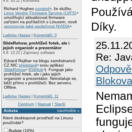
4.8. 20:11 | Komunita
Používá
Richard Hughes
oznámil
, že službu
Linux Vendor Firmware Service (LVFS)
umožňující aktualizovat firmware
zařízení na počítačích s Linuxem, nově
Díky.
sponzoruje také společnost NVIDIA
.
Ladislav Hagara
|
Komentářů: 0
25.11.2
SlideRshow, prohlížeč fotek, ale i
jejich organizér a prezentátor
4.8. 12:22 | Zajímavý software
Re: Jav
Edvard Rejthar na blogu zaměstnanců
Odpově
CZ.NIC
představil
svou aplikaci
SlideRshow
(
GitHub
). Funguje jako
prohlížeč fotek, ale i jako jejich
Blokova
organizér a prezentátor. Neinstaluje se,
běží přímo v prohlížeči. Bez serveru.
Offline.
Nemam
Ladislav Hagara
|
Komentářů: 11
Centrum
|
Napsat
|
Starší
Eclips
Anketa
navrhněte »
funguj
Které desktopové prostředí na Linuxu
používáte?
Budgie
(
10%
)