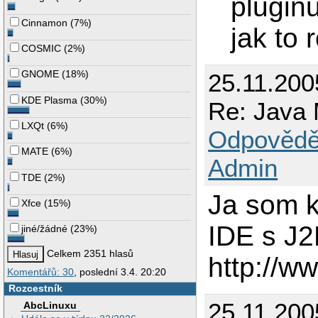
plugin
Cinnamon
(
7%
)
jak to 
COSMIC
(
2%
)
GNOME
(
18%
)
25.11.200
KDE Plasma
(
30%
)
Re: Java 
LXQt
(
6%
)
Odpovědě
MATE
(
6%
)
Admin
TDE
(
2%
)
Ja som k
Xfce
(
15%
)
IDE s J
jiné/žádné
(
23%
)
Celkem 2351 hlasů
http://w
Komentářů: 30
, poslední 3.4. 20:20
Rozcestník
25.11.200
AbcLinuxu