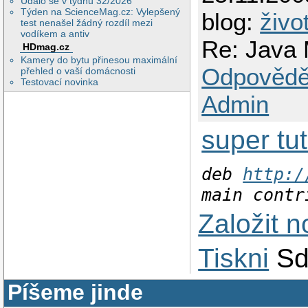
Událo se v týdnu 32/2026
Týden na ScienceMag.cz: Vylepšený
blog:
živo
test nenašel žádný rozdíl mezi
vodíkem a antiv
Re: Java 
HDmag.cz
Kamery do bytu přinesou maximální
Odpovědě
přehled o vaší domácnosti
Testovací novinka
Admin
super tut
deb
http:/
main contr
Založit 
Tiskni
Sd
Píšeme jinde