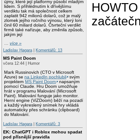
újmy, které její platformy působí mladým
HOWTO č
lidem. S přihlédnutím k dřívějšímu
verdiktu tak má společnost celkem
zaplatit 942 milionů dolarů, což je malý
začátečn
zlomek jejího ročního výnosu, který loni
činil 60 miliard dolarů. Čtvrteční verdikt
firmě také nařizuje, aby změnila způsob,
jakým její
…
více »
Ladislav Hagara
|
Komentářů: 13
MS Paint Doom
včera 12:44 | Humor
Mark Russinovich (CTO v Microsoft
Azure) se
na LinkedIn pochlubil
svým
projektem
MS Paint Doom
napsaným
pomocí Claude. Hru Doom umožňuje
hrát v programu Malování (Microsoft
Paint). Malování funguje jako monitor.
Herní engine (ViZDoom) běží na pozadí
a každý vykreslený snímek hry vkládá
automaticky přes schránku (clipboard)
do Malování.
Ladislav Hagara
|
Komentářů: 3
EK: ChatGPT i Roblox mohou spadat
pod přísnější pravidla