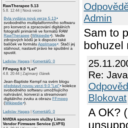
Odpovědě
RawTherapee 5.13
5.8. 12:44 | Nová verze
Admin
Byla vydána nová verze 5.13
svobodného multiplatformního softwaru
pro konverzi a zpracování digitálních
Sam to p
fotografií primárně ve formátů RAW
RawTherapee
(
Wikipedie
). Vedle
zdrojových kódů je k dispozici také
bohuzel 
balíček ve formátu
AppImage
. Stačí jej
stáhnout, nastavit právo ke spuštění a
spustit.
25.11.20
Ladislav Hagara
|
Komentářů: 0
FFmpeg 9.0 "Lei"
Re: Java
4.8. 20:44 | Zajímavý článek
Jean-Baptiste Kempf na svém blogu
Odpověd
představil novou verzi 9.0 "Lei"
kolekce
svobodného softwaru umožňujícího
Blokovat
nahrávání, konverzi a streamovaní
digitálního zvuku a obrazu
FFmpeg
(
Wikipedie
).
A OK? (
Ladislav Hagara
|
Komentářů: 0
NVIDIA sponzorem služby Linux
unsuppo
Vendor Firmware Service (LVFS)