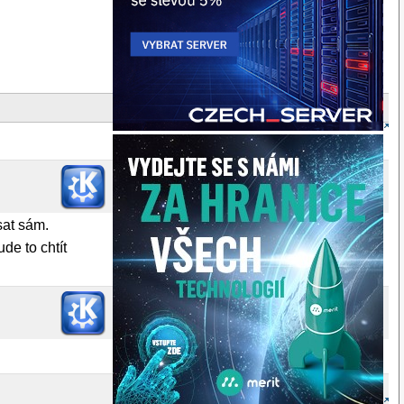
sat sám.
ude to chtít