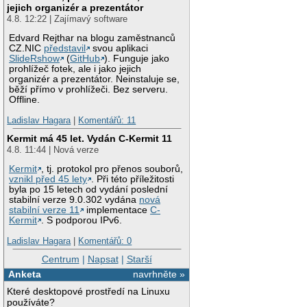
jejich organizér a prezentátor
4.8. 12:22 | Zajímavý software
Edvard Rejthar na blogu zaměstnanců
CZ.NIC
představil
svou aplikaci
SlideRshow
(
GitHub
). Funguje jako
prohlížeč fotek, ale i jako jejich
organizér a prezentátor. Neinstaluje se,
běží přímo v prohlížeči. Bez serveru.
Offline.
Ladislav Hagara
|
Komentářů: 11
Kermit má 45 let. Vydán C-Kermit 11
4.8. 11:44 | Nová verze
Kermit
, tj. protokol pro přenos souborů,
vznikl před 45 lety
. Při této příležitosti
byla po 15 letech od vydání poslední
stabilní verze 9.0.302 vydána
nová
stabilní verze 11
implementace
C-
Kermit
. S podporou IPv6.
Ladislav Hagara
|
Komentářů: 0
Centrum
|
Napsat
|
Starší
Anketa
navrhněte »
Které desktopové prostředí na Linuxu
používáte?