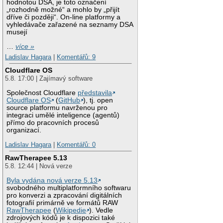
hodnotou DSA, je toto označení
„rozhodně možné“ a mohlo by „přijít
dříve či později“. On-line platformy a
vyhledávače zařazené na seznamy DSA
musejí
…
více »
Ladislav Hagara
|
Komentářů: 9
Cloudflare OS
5.8. 17:00 | Zajímavý software
Společnost Cloudflare
představila
Cloudflare OS
(
GitHub
), tj. open
source platformu navrženou pro
integraci umělé inteligence (agentů)
přímo do pracovních procesů
organizací.
Ladislav Hagara
|
Komentářů: 0
RawTherapee 5.13
5.8. 12:44 | Nová verze
Byla vydána nová verze 5.13
svobodného multiplatformního softwaru
pro konverzi a zpracování digitálních
fotografií primárně ve formátů RAW
RawTherapee
(
Wikipedie
). Vedle
zdrojových kódů je k dispozici také