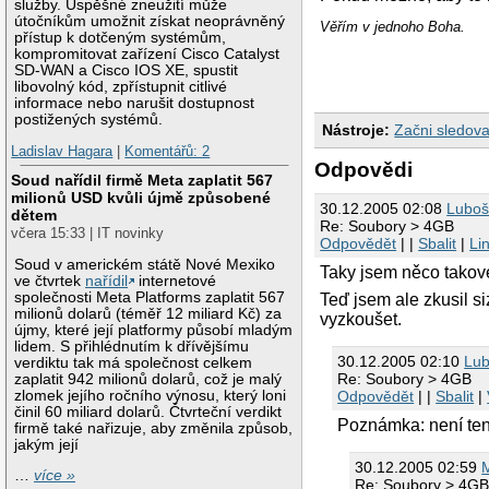
služby. Úspěšné zneužití může
útočníkům umožnit získat neoprávněný
Věřím v jednoho Boha.
přístup k dotčeným systémům,
kompromitovat zařízení Cisco Catalyst
SD-WAN a Cisco IOS XE, spustit
libovolný kód, zpřístupnit citlivé
informace nebo narušit dostupnost
postižených systémů.
Nástroje:
Začni sledova
Ladislav Hagara
|
Komentářů: 2
Odpovědi
Soud nařídil firmě Meta zaplatit 567
milionů USD kvůli újmě způsobené
30.12.2005 02:08
Luboš 
dětem
Re: Soubory > 4GB
včera 15:33 | IT novinky
Odpovědět
| |
Sbalit
|
Li
Soud v americkém státě Nové Mexiko
Taky jsem něco takové
ve čtvrtek
nařídil
internetové
společnosti Meta Platforms zaplatit 567
Teď jsem ale zkusil siz
milionů dolarů (téměř 12 miliard Kč) za
vyzkoušet.
újmy, které její platformy působí mladým
lidem. S přihlédnutím k dřívějšímu
30.12.2005 02:10
Lub
verdiktu tak má společnost celkem
Re: Soubory > 4GB
zaplatit 942 milionů dolarů, což je malý
Odpovědět
| |
Sbalit
|
zlomek jejího ročního výnosu, který loni
činil 60 miliard dolarů. Čtvrteční verdikt
Poznámka: není te
firmě také nařizuje, aby změnila způsob,
jakým její
30.12.2005 02:59
…
více »
Re: Soubory > 4G