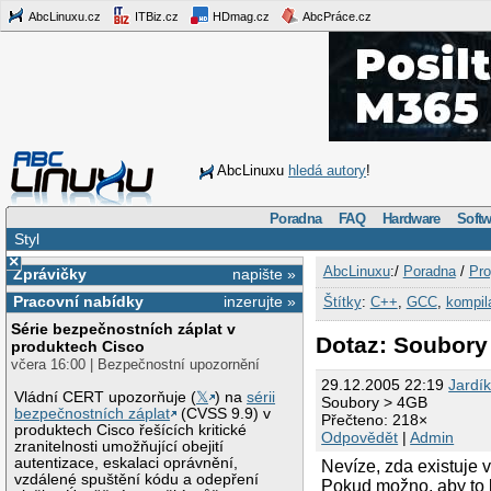
AbcLinuxu.cz
ITBiz.cz
HDmag.cz
AbcPráce.cz
AbcLinuxu
hledá autory
!
Poradna
FAQ
Hardware
Softw
Styl
×
AbcLinuxu
:/
Poradna
/
Pro
Zprávičky
napište »
Pracovní nabídky
inzerujte »
Štítky
:
C++
,
GCC
,
kompil
Série bezpečnostních záplat v
Dotaz: Soubory
produktech Cisco
včera 16:00 | Bezpečnostní upozornění
29.12.2005 22:19
Jardí
Vládní CERT upozorňuje (
𝕏
) na
sérii
Soubory > 4GB
bezpečnostních záplat
(CVSS 9.9) v
Přečteno: 218×
produktech Cisco řešících kritické
Odpovědět
|
Admin
zranitelnosti umožňující obejití
autentizace, eskalaci oprávnění,
Nevíze, zda existuje 
vzdálené spuštění kódu a odepření
Pokud možno, aby to b