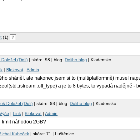
t
(1)
?
Doležel (Doli)
| skóre: 98 | blog:
Doliho blog
| Kladensko
nk
|
Blokovat
|
Admin
ho sháněl, ale nakonec jsem si to (multiplatformně) musel nap
eof(std::istream::off_type) a je to 8 bytes, to vypadá nadějně - b
oš Doležel (Doli)
| skóre: 98 | blog:
Doliho blog
| Kladensko
Výše
|
Link
|
Blokovat
|
Admin
n limit náhodou 2GB?
Michal Kubeček
| skóre: 71 | Luštěnice
B