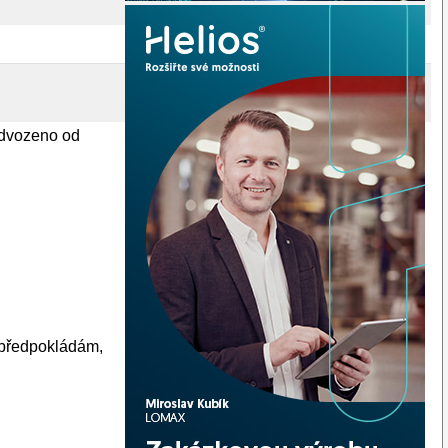
 odvozeno od
e předpokládám,