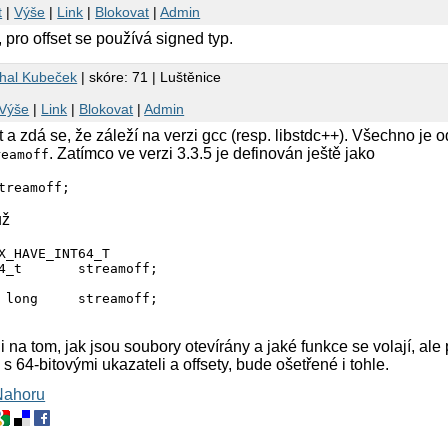
t
|
Výše
|
Link
|
Blokovat
|
Admin
pro offset se používá signed typ.
hal Kubeček
| skóre: 71 | Luštěnice
Výše
|
Link
|
Blokovat
|
Admin
t a zdá se, že záleží na verzi gcc (resp. libstdc++). Všechno je
. Zatímco ve verzi 3.3.5 je definován ještě jako
reamoff
už
X_HAVE_INT64_T

4_t       streamoff;

 long     streamoff;

 na tom, jak jsou soubory otevírány a jaké funkce se volají, al
i s 64-bitovými ukazateli a offsety, bude ošetřené i tohle.
Nahoru