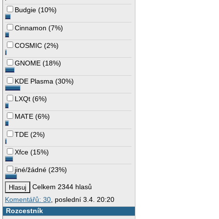
Budgie
(
10%
)
Cinnamon
(
7%
)
COSMIC
(
2%
)
GNOME
(
18%
)
KDE Plasma
(
30%
)
LXQt
(
6%
)
MATE
(
6%
)
TDE
(
2%
)
Xfce
(
15%
)
jiné/žádné
(
23%
)
Celkem 2344 hlasů
Komentářů: 30
, poslední 3.4. 20:20
Rozcestník