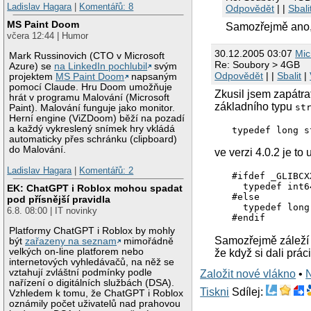
Ladislav Hagara
|
Komentářů: 8
Odpovědět
| |
Sbali
MS Paint Doom
Samozřejmě ano, 
včera 12:44 | Humor
30.12.2005 03:07
Mic
Mark Russinovich (CTO v Microsoft
Re: Soubory > 4GB
Azure) se
na LinkedIn pochlubil
svým
Odpovědět
| |
Sbalit
|
projektem
MS Paint Doom
napsaným
pomocí Claude. Hru Doom umožňuje
Zkusil jsem zapátra
hrát v programu Malování (Microsoft
základního typu
st
Paint). Malování funguje jako monitor.
Herní engine (ViZDoom) běží na pozadí
a každý vykreslený snímek hry vkládá
automaticky přes schránku (clipboard)
do Malování.
ve verzi 4.0.2 je to 
Ladislav Hagara
|
Komentářů: 2
  #ifdef _GLIBCX
    typedef int6
EK: ChatGPT i Roblox mohou spadat
  #else

pod přísnější pravidla
    typedef long
6.8. 08:00 | IT novinky
Platformy ChatGPT i Roblox by mohly
Samozřejmě záleží i
být
zařazeny na seznam
mimořádně
velkých on-line platforem nebo
že když si dali prác
internetových vyhledávačů, na něž se
vztahují zvláštní podmínky podle
Založit nové vlákno
•
nařízení o digitálních službách (DSA).
Tiskni
Sdílej:
Vzhledem k tomu, že ChatGPT i Roblox
oznámily počet uživatelů nad prahovou