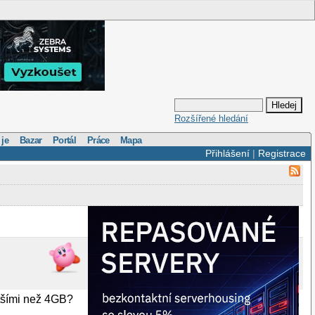
Rozšířené hledání
 je
Bazar
Portál
Práce
Mapa
Přihlášení
|
Registrace
ětšími než 4GB?