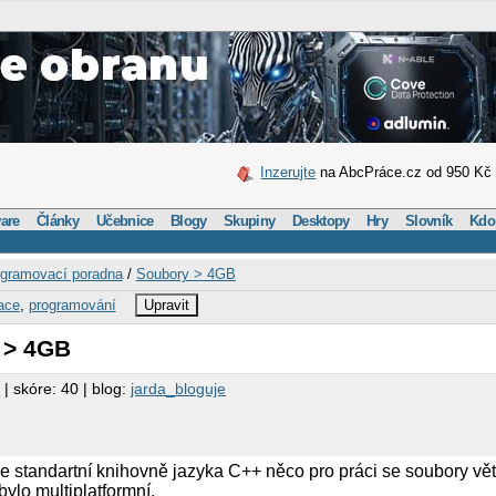
Inzerujte
na AbcPráce.cz od 950 Kč
are
Články
Učebnice
Blogy
Skupiny
Desktopy
Hry
Slovník
Kdo
gramovací poradna
/
Soubory > 4GB
ace
,
programování
Upravit
 > 4GB
k
| skóre: 40 | blog:
jarda_bloguje
ve standartní knihovně jazyka C++ něco pro práci se soubory v
ylo multiplatformní.