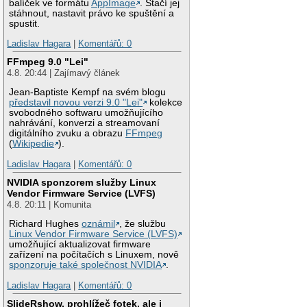
balíček ve formátu
AppImage
. Stačí jej
stáhnout, nastavit právo ke spuštění a
spustit.
Ladislav Hagara
|
Komentářů: 0
FFmpeg 9.0 "Lei"
4.8. 20:44 | Zajímavý článek
Jean-Baptiste Kempf na svém blogu
představil novou verzi 9.0 "Lei"
kolekce
svobodného softwaru umožňujícího
nahrávání, konverzi a streamovaní
digitálního zvuku a obrazu
FFmpeg
(
Wikipedie
).
Ladislav Hagara
|
Komentářů: 0
NVIDIA sponzorem služby Linux
Vendor Firmware Service (LVFS)
4.8. 20:11 | Komunita
Richard Hughes
oznámil
, že službu
Linux Vendor Firmware Service (LVFS)
umožňující aktualizovat firmware
zařízení na počítačích s Linuxem, nově
sponzoruje také společnost NVIDIA
.
Ladislav Hagara
|
Komentářů: 0
SlideRshow, prohlížeč fotek, ale i