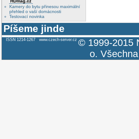
HDmag.cz
Kamery do bytu přinesou maximální
přehled o vaší domácnosti
Testovací novinka
Píšeme jinde
ISSN 1214-1267
www.czech-server.cz
© 1999-2015
o.
Všechna 