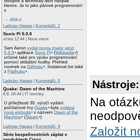
stoupne a technický dluh naopak
klesne. Je to jako párové programování
s
…
více »
Ladislav Hagara
|
Komentářů: 2
Sonic Pi 5.0.0
včera 12:44 | Nová verze
Sam Aaron
vydal novou major verzi
5.0.0
aplikace
Sonic Pi
(
Wikipedie
)
určené také pro výuku programování
pomocí skládání hudby. Přehled
novinek na
GitHubu
. Instalovat lze také
z
Flathubu
.
Nástroje:
Ladislav Hagara
|
Komentářů: 0
Quake: Dawn of the Machine
8.8. 04:44 | IT novinky
Na otázk
U příležitosti 30. výročí vydání
počítačové hry
Quake
byla
vydána
neodpově
nová epizoda
s názvem
Dawn of the
Machine
(
Steam
).
Ladislav Hagara
|
Komentářů: 9
Založit 
Série bezpečnostních záplat v
produktech Cisco