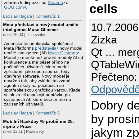
zdarma k dispozici na
Steamu
a
cells
GOG.com
.
Ladislav Hagara
|
Komentářů: 1
10.7.2006
Meta představila nový model umělé
inteligence Muse Glimmer
dnes 16:00 | IT novinky
Zizka
Americká technologická společnost
Meta Platforms
představila
nový model
Qt ... mer
umělé inteligence (AI)
Muse Glimmer
.
Model je menší než přední modely AI od
QTableWid
konkurence a má běžet přímo na
počítačích uživatelů. Meta model
zpřístupní jako open source, tedy
Přečteno:
otevřený software. Nový model je
navržen tak, aby zvládal takzvané
agentní úkoly na počítačích se
Odpovědě
spotřebitelskou grafickou kartou. Klade
si tak za cíl uspokojit poptávku po
systémech AI, které běží přímo na
Dobry d
zařízeních uživatelů.
Ladislav Hagara
|
Komentářů: 6
by prosi
Mobilní Hackday #8 proběhne 28.
srpna v Praze
jakym z
dnes 12:11 | Pozvánky