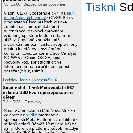
Tiskni
Sd
7.8. 16:00 | Bezpečnostní upozornění
Vládní CERT upozorňuje (
𝕏
) na
sérii
bezpečnostních záplat
(CVSS 9.9) v
produktech Cisco řešících kritické
zranitelnosti umožňující obejití
autentizace, eskalaci oprávnění,
vzdálené spuštění kódu a odepření
služby. Úspěšné zneužití může
útočníkům umožnit získat neoprávněný
přístup k dotčeným systémům,
kompromitovat zařízení Cisco Catalyst
SD-WAN a Cisco IOS XE, spustit
libovolný kód, zpřístupnit citlivé
informace nebo narušit dostupnost
postižených systémů.
Ladislav Hagara
|
Komentářů: 6
Soud nařídil firmě Meta zaplatit 567
milionů USD kvůli újmě způsobené
dětem
7.8. 15:33 | IT novinky
Soud v americkém státě Nové Mexiko
ve čtvrtek
nařídil
internetové
společnosti Meta Platforms zaplatit 567
milionů dolarů (téměř 12 miliard Kč) za
újmy, které její platformy působí mladým
lidem. S přihlédnutím k dřívějšímu