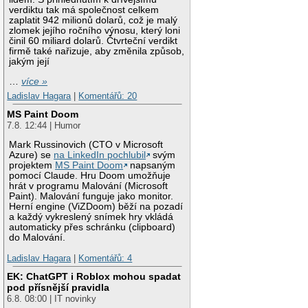
verdiktu tak má společnost celkem
zaplatit 942 milionů dolarů, což je malý
zlomek jejího ročního výnosu, který loni
činil 60 miliard dolarů. Čtvrteční verdikt
firmě také nařizuje, aby změnila způsob,
jakým její
…
více »
Ladislav Hagara
|
Komentářů: 20
MS Paint Doom
7.8. 12:44 | Humor
Mark Russinovich (CTO v Microsoft
Azure) se
na LinkedIn pochlubil
svým
projektem
MS Paint Doom
napsaným
pomocí Claude. Hru Doom umožňuje
hrát v programu Malování (Microsoft
Paint). Malování funguje jako monitor.
Herní engine (ViZDoom) běží na pozadí
a každý vykreslený snímek hry vkládá
automaticky přes schránku (clipboard)
do Malování.
Ladislav Hagara
|
Komentářů: 4
EK: ChatGPT i Roblox mohou spadat
pod přísnější pravidla
6.8. 08:00 | IT novinky