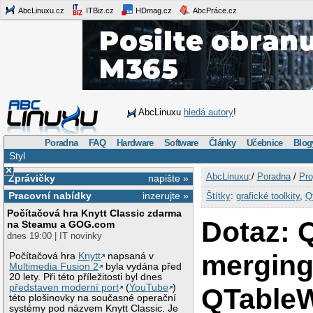
AbcLinuxu.cz
ITBiz.cz
HDmag.cz
AbcPráce.cz
AbcLinuxu
hledá autory
!
Poradna
FAQ
Hardware
Software
Články
Učebnice
Blog
Styl
×
AbcLinuxu
:/
Poradna
/
Pro
Zprávičky
napište »
Pracovní nabídky
inzerujte »
Štítky
:
grafické toolkity
,
Q
Počítačová hra Knytt Classic zdarma
Dotaz: Qt
na Steamu a GOG.com
dnes 19:00 | IT novinky
mergin
Počítačová hra
Knytt
napsaná v
Multimedia Fusion 2
byla vydána před
20 lety. Při této příležitosti byl dnes
představen moderní port
(
YouTube
)
QTableW
této plošinovky na současné operační
systémy pod názvem Knytt Classic. Je