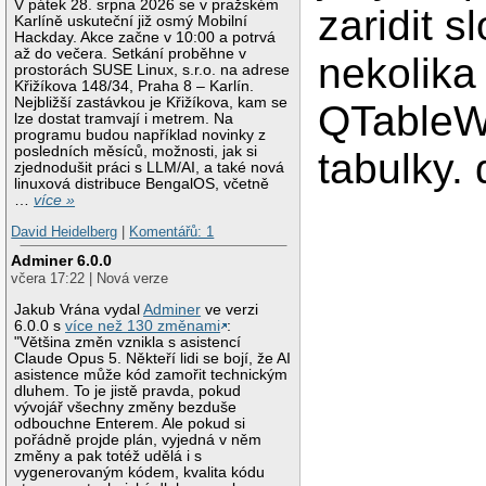
V pátek 28. srpna 2026 se v pražském
zaridit s
Karlíně uskuteční již osmý Mobilní
Hackday. Akce začne v 10:00 a potrvá
až do večera. Setkání proběhne v
nekolika
prostorách SUSE Linux, s.r.o. na adrese
Křižíkova 148/34, Praha 8 – Karlín.
Nejbližší zastávkou je Křižíkova, kam se
QTableW
lze dostat tramvají i metrem. Na
programu budou například novinky z
posledních měsíců, možnosti, jak si
tabulky.
zjednodušit práci s LLM/AI, a také nová
linuxová distribuce BengalOS, včetně
…
více »
David Heidelberg
|
Komentářů: 1
Adminer 6.0.0
včera 17:22 | Nová verze
Jakub Vrána vydal
Adminer
ve verzi
6.0.0 s
více než 130 změnami
:
"Většina změn vznikla s asistencí
Claude Opus 5. Někteří lidi se bojí, že AI
asistence může kód zamořit technickým
dluhem. To je jistě pravda, pokud
vývojář všechny změny bezduše
odbouchne Enterem. Ale pokud si
pořádně projde plán, vyjedná v něm
změny a pak totéž udělá i s
vygenerovaným kódem, kvalita kódu