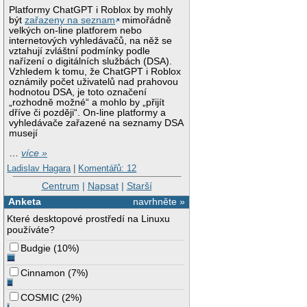
Platformy ChatGPT i Roblox by mohly
být
zařazeny na seznam
mimořádně
velkých on-line platforem nebo
internetových vyhledávačů, na něž se
vztahují zvláštní podmínky podle
nařízení o digitálních službách (DSA).
Vzhledem k tomu, že ChatGPT i Roblox
oznámily počet uživatelů nad prahovou
hodnotou DSA, je toto označení
„rozhodně možné“ a mohlo by „přijít
dříve či později“. On-line platformy a
vyhledávače zařazené na seznamy DSA
musejí
…
více »
Ladislav Hagara
|
Komentářů: 12
Centrum
|
Napsat
|
Starší
Anketa
navrhněte »
Které desktopové prostředí na Linuxu
používáte?
Budgie
(
10%
)
Cinnamon
(
7%
)
COSMIC
(
2%
)