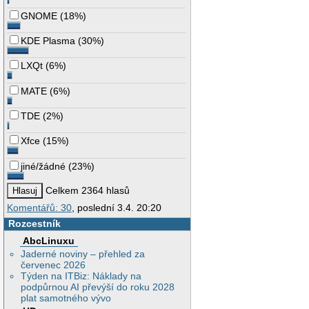
GNOME
(
18%
)
KDE Plasma
(
30%
)
LXQt
(
6%
)
MATE
(
6%
)
TDE
(
2%
)
Xfce
(
15%
)
jiné/žádné
(
23%
)
Celkem 2364 hlasů
Komentářů: 30
, poslední 3.4. 20:20
Rozcestník
AbcLinuxu
Jaderné noviny – přehled za
červenec 2026
Týden na ITBiz: Náklady na
podpůrnou AI převýší do roku 2028
plat samotného vývo