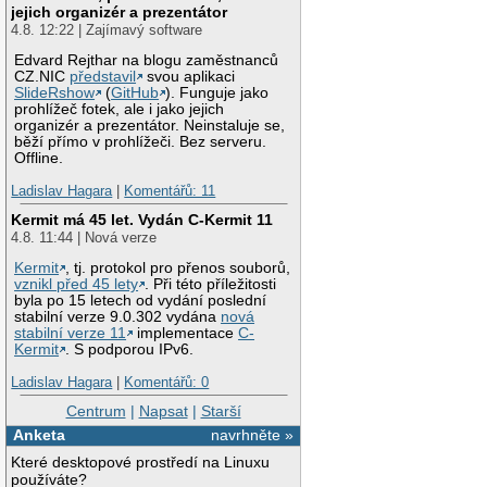
jejich organizér a prezentátor
4.8. 12:22 | Zajímavý software
Edvard Rejthar na blogu zaměstnanců
CZ.NIC
představil
svou aplikaci
SlideRshow
(
GitHub
). Funguje jako
prohlížeč fotek, ale i jako jejich
organizér a prezentátor. Neinstaluje se,
běží přímo v prohlížeči. Bez serveru.
Offline.
Ladislav Hagara
|
Komentářů: 11
Kermit má 45 let. Vydán C-Kermit 11
4.8. 11:44 | Nová verze
Kermit
, tj. protokol pro přenos souborů,
vznikl před 45 lety
. Při této příležitosti
byla po 15 letech od vydání poslední
stabilní verze 9.0.302 vydána
nová
stabilní verze 11
implementace
C-
Kermit
. S podporou IPv6.
Ladislav Hagara
|
Komentářů: 0
Centrum
|
Napsat
|
Starší
Anketa
navrhněte »
Které desktopové prostředí na Linuxu
používáte?