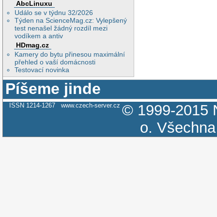
AbcLinuxu
Událo se v týdnu 32/2026
Týden na ScienceMag.cz: Vylepšený
test nenašel žádný rozdíl mezi
vodíkem a antiv
HDmag.cz
Kamery do bytu přinesou maximální
přehled o vaší domácnosti
Testovací novinka
Píšeme jinde
ISSN 1214-1267
www.czech-server.cz
© 1999-2015
o.
Všechna 