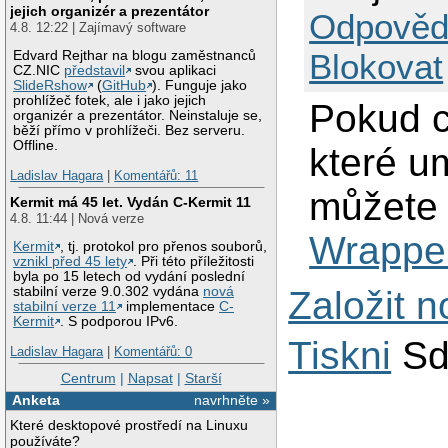
jejich organizér a prezentátor
Odpověd
4.8. 12:22 | Zajímavý software
Blokovat
Edvard Rejthar na blogu zaměstnanců
CZ.NIC
představil
svou aplikaci
SlideRshow
(
GitHub
). Funguje jako
prohlížeč fotek, ale i jako jejich
Pokud c
organizér a prezentátor. Neinstaluje se,
běží přímo v prohlížeči. Bez serveru.
Offline.
které um
Ladislav Hagara
|
Komentářů: 11
můžete
Kermit má 45 let. Vydán C-Kermit 11
4.8. 11:44 | Nová verze
Wrappe
Kermit
, tj. protokol pro přenos souborů,
vznikl před 45 lety
. Při této příležitosti
byla po 15 letech od vydání poslední
Založit 
stabilní verze 9.0.302 vydána
nová
stabilní verze 11
implementace
C-
Kermit
. S podporou IPv6.
Tiskni
Sd
Ladislav Hagara
|
Komentářů: 0
Centrum
|
Napsat
|
Starší
Anketa
navrhněte »
Které desktopové prostředí na Linuxu
používáte?