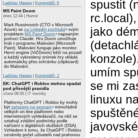
spustit (
Ladislav Hagara
|
Komentářů: 6
MS Paint Doom
rc.local)
dnes 12:44 | Humor
Mark Russinovich (CTO v Microsoft
jako dé
Azure) se
na LinkedIn pochlubil
svým
projektem
MS Paint Doom
napsaným
pomocí Claude. Hru Doom umožňuje
(detachl
hrát v programu Malování (Microsoft
Paint). Malování funguje jako monitor.
Herní engine (ViZDoom) běží na pozadí
konzole).
a každý vykreslený snímek hry vkládá
automaticky přes schránku (clipboard)
do Malování.
umím spu
Ladislav Hagara
|
Komentářů: 2
se mi zas
EK: ChatGPT i Roblox mohou spadat
pod přísnější pravidla
včera 08:00 | IT novinky
linuxu n
Platformy ChatGPT i Roblox by mohly
být
zařazeny na seznam
mimořádně
spuštěn
velkých on-line platforem nebo
internetových vyhledávačů, na něž se
vztahují zvláštní podmínky podle
javovsk
nařízení o digitálních službách (DSA).
Vzhledem k tomu, že ChatGPT i Roblox
oznámily počet uživatelů nad prahovou