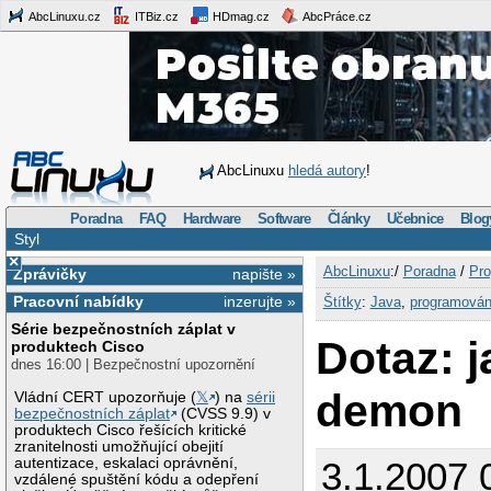
AbcLinuxu.cz
ITBiz.cz
HDmag.cz
AbcPráce.cz
AbcLinuxu
hledá autory
!
Poradna
FAQ
Hardware
Software
Články
Učebnice
Blog
Styl
×
AbcLinuxu
:/
Poradna
/
Pro
Zprávičky
napište »
Pracovní nabídky
inzerujte »
Štítky
:
Java
,
programován
Série bezpečnostních záplat v
Dotaz: j
produktech Cisco
dnes 16:00 | Bezpečnostní upozornění
demon
Vládní CERT upozorňuje (
𝕏
) na
sérii
bezpečnostních záplat
(CVSS 9.9) v
produktech Cisco řešících kritické
zranitelnosti umožňující obejití
autentizace, eskalaci oprávnění,
3.1.2007 
vzdálené spuštění kódu a odepření