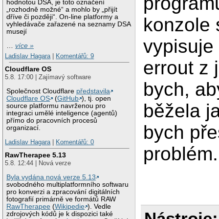
program
hodnotou DSA, je toto označení
„rozhodně možné“ a mohlo by „přijít
dříve či později“. On-line platformy a
konzole 
vyhledávače zařazené na seznamy DSA
musejí
vypisuje
…
více »
Ladislav Hagara
|
Komentářů: 9
errout z 
Cloudflare OS
5.8. 17:00 | Zajímavý software
bych, ab
Společnost Cloudflare
představila
Cloudflare OS
(
GitHub
), tj. open
běžela j
source platformu navrženou pro
integraci umělé inteligence (agentů)
přímo do pracovních procesů
bych pře
organizací.
Ladislav Hagara
|
Komentářů: 0
problém.
RawTherapee 5.13
5.8. 12:44 | Nová verze
Byla vydána nová verze 5.13
svobodného multiplatformního softwaru
pro konverzi a zpracování digitálních
fotografií primárně ve formátů RAW
RawTherapee
(
Wikipedie
). Vedle
Nástroje:
zdrojových kódů je k dispozici také