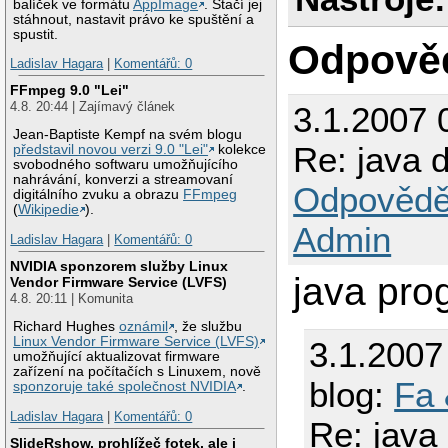
balíček ve formátu
AppImage
. Stačí jej
stáhnout, nastavit právo ke spuštění a
spustit.
Odpově
Ladislav Hagara
|
Komentářů: 0
FFmpeg 9.0 "Lei"
4.8. 20:44 | Zajímavý článek
3.1.2007 
Jean-Baptiste Kempf na svém blogu
Re: java
představil novou verzi 9.0 "Lei"
kolekce
svobodného softwaru umožňujícího
nahrávání, konverzi a streamovaní
Odpovědě
digitálního zvuku a obrazu
FFmpeg
(
Wikipedie
).
Admin
Ladislav Hagara
|
Komentářů: 0
NVIDIA sponzorem služby Linux
java pr
Vendor Firmware Service (LVFS)
4.8. 20:11 | Komunita
Richard Hughes
oznámil
, že službu
Linux Vendor Firmware Service (LVFS)
3.1.2007
umožňující aktualizovat firmware
zařízení na počítačích s Linuxem, nově
blog:
Fa 
sponzoruje také společnost NVIDIA
.
Ladislav Hagara
|
Komentářů: 0
Re: jav
SlideRshow, prohlížeč fotek, ale i