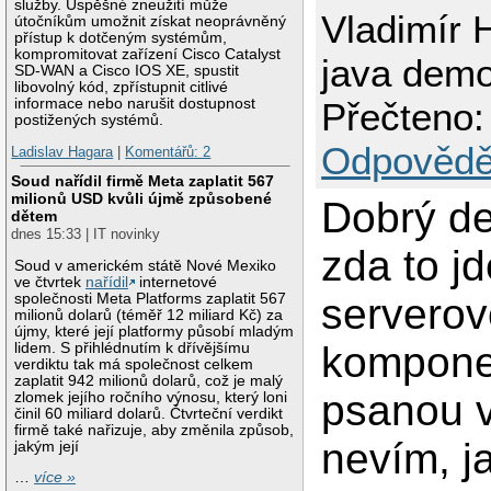
služby. Úspěšné zneužití může
Vladimír 
útočníkům umožnit získat neoprávněný
přístup k dotčeným systémům,
kompromitovat zařízení Cisco Catalyst
java dem
SD-WAN a Cisco IOS XE, spustit
libovolný kód, zpřístupnit citlivé
informace nebo narušit dostupnost
Přečteno:
postižených systémů.
Odpovědě
Ladislav Hagara
|
Komentářů: 2
Soud nařídil firmě Meta zaplatit 567
milionů USD kvůli újmě způsobené
Dobrý d
dětem
dnes 15:33 | IT novinky
zda to j
Soud v americkém státě Nové Mexiko
ve čtvrtek
nařídil
internetové
společnosti Meta Platforms zaplatit 567
servero
milionů dolarů (téměř 12 miliard Kč) za
újmy, které její platformy působí mladým
kompone
lidem. S přihlédnutím k dřívějšímu
verdiktu tak má společnost celkem
zaplatit 942 milionů dolarů, což je malý
psanou v
zlomek jejího ročního výnosu, který loni
činil 60 miliard dolarů. Čtvrteční verdikt
firmě také nařizuje, aby změnila způsob,
nevím, j
jakým její
…
více »