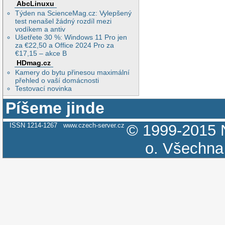
AbcLinuxu
Týden na ScienceMag.cz: Vylepšený
test nenašel žádný rozdíl mezi
vodíkem a antiv
Ušetřete 30 %: Windows 11 Pro jen
za €22,50 a Office 2024 Pro za
€17,15 – akce B
HDmag.cz
Kamery do bytu přinesou maximální
přehled o vaší domácnosti
Testovací novinka
Píšeme jinde
ISSN 1214-1267
www.czech-server.cz
© 1999-2015
o.
Všechna 