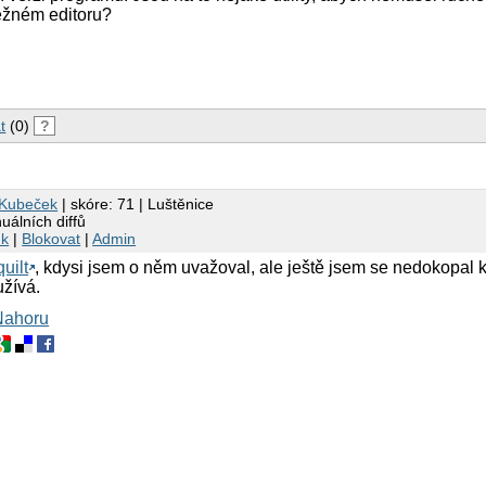
 běžném editoru?
t
(0)
?
 Kubeček
| skóre: 71 | Luštěnice
álních diffů
nk
|
Blokovat
|
Admin
quilt
, kdysi jsem o něm uvažoval, ale ještě jsem se nedokopal k
užívá.
Nahoru