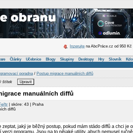
Inzerujte
na AbcPráce.cz od 950 Kč
are
Články
Učebnice
Blogy
Skupiny
Desktopy
Hry
Slovník
Kdo
gramovací poradna
/
Postup migrace manuálních diffů
ý štítek
Upravit
migrace manuálních diffů
Feřtr
| skóre: 43 | Praha
ch diffů
e zeptat, jaký je běžný postup, pokud mám stádo diffů a chci je 
í verzi programu. Jsou na to nějaké utility, abych nemusel ručn