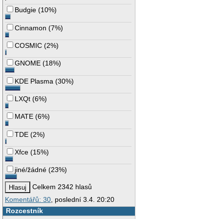
Budgie
(
10%
)
Cinnamon
(
7%
)
COSMIC
(
2%
)
GNOME
(
18%
)
KDE Plasma
(
30%
)
LXQt
(
6%
)
MATE
(
6%
)
TDE
(
2%
)
Xfce
(
15%
)
jiné/žádné
(
23%
)
Celkem 2342 hlasů
Komentářů: 30
, poslední 3.4. 20:20
Rozcestník