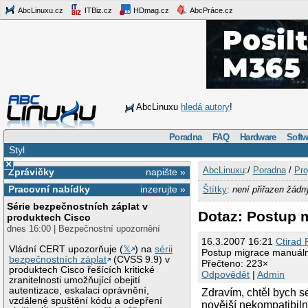
AbcLinuxu.cz
ITBiz.cz
HDmag.cz
AbcPráce.cz
AbcLinuxu
hledá autory
!
Poradna
FAQ
Hardware
Softw
Styl
×
AbcLinuxu
:/
Poradna
/
Pro
Zprávičky
napište »
Pracovní nabídky
inzerujte »
Štítky
:
není přiřazen žádn
Série bezpečnostních záplat v
Dotaz: Postup 
produktech Cisco
dnes 16:00 | Bezpečnostní upozornění
16.3.2007 16:21
Ctirad 
Vládní CERT upozorňuje (
𝕏
) na
sérii
Postup migrace manuální
bezpečnostních záplat
(CVSS 9.9) v
Přečteno: 223×
produktech Cisco řešících kritické
Odpovědět
|
Admin
zranitelnosti umožňující obejití
autentizace, eskalaci oprávnění,
Zdravím, chtěl bych s
vzdálené spuštění kódu a odepření
novější nekompatibiln