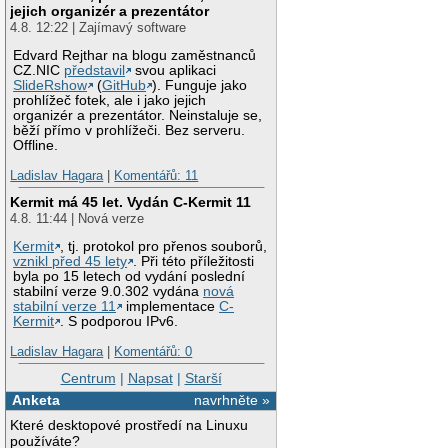
jejich organizér a prezentátor
4.8. 12:22 | Zajímavý software
Edvard Rejthar na blogu zaměstnanců
CZ.NIC
představil
svou aplikaci
SlideRshow
(
GitHub
). Funguje jako
prohlížeč fotek, ale i jako jejich
organizér a prezentátor. Neinstaluje se,
běží přímo v prohlížeči. Bez serveru.
Offline.
Ladislav Hagara
|
Komentářů: 11
Kermit má 45 let. Vydán C-Kermit 11
4.8. 11:44 | Nová verze
Kermit
, tj. protokol pro přenos souborů,
vznikl před 45 lety
. Při této příležitosti
byla po 15 letech od vydání poslední
stabilní verze 9.0.302 vydána
nová
stabilní verze 11
implementace
C-
Kermit
. S podporou IPv6.
Ladislav Hagara
|
Komentářů: 0
Centrum
|
Napsat
|
Starší
Anketa
navrhněte »
Které desktopové prostředí na Linuxu
používáte?