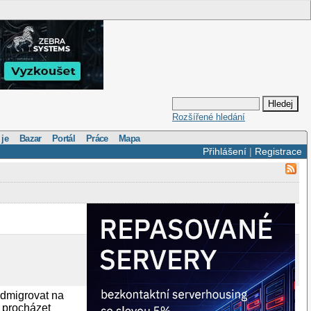
Rozšířené hledání
 je
Bazar
Portál
Práce
Mapa
Přihlášení
|
Registrace
odmigrovat na
ě procházet