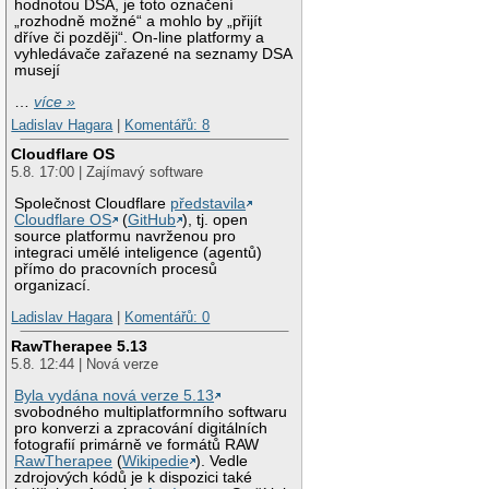
hodnotou DSA, je toto označení
„rozhodně možné“ a mohlo by „přijít
dříve či později“. On-line platformy a
vyhledávače zařazené na seznamy DSA
musejí
…
více »
Ladislav Hagara
|
Komentářů: 8
Cloudflare OS
5.8. 17:00 | Zajímavý software
Společnost Cloudflare
představila
Cloudflare OS
(
GitHub
), tj. open
source platformu navrženou pro
integraci umělé inteligence (agentů)
přímo do pracovních procesů
organizací.
Ladislav Hagara
|
Komentářů: 0
RawTherapee 5.13
5.8. 12:44 | Nová verze
Byla vydána nová verze 5.13
svobodného multiplatformního softwaru
pro konverzi a zpracování digitálních
fotografií primárně ve formátů RAW
RawTherapee
(
Wikipedie
). Vedle
zdrojových kódů je k dispozici také