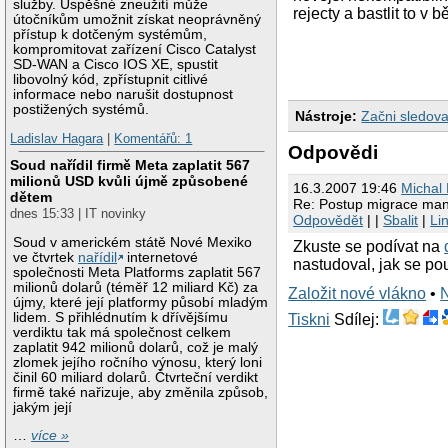
služby. Úspěšné zneužití může
rejecty a bastlit to v
útočníkům umožnit získat neoprávněný
přístup k dotčeným systémům,
kompromitovat zařízení Cisco Catalyst
SD-WAN a Cisco IOS XE, spustit
libovolný kód, zpřístupnit citlivé
informace nebo narušit dostupnost
postižených systémů.
Nástroje:
Začni sledova
Ladislav Hagara
|
Komentářů: 1
Odpovědi
Soud nařídil firmě Meta zaplatit 567
milionů USD kvůli újmě způsobené
16.3.2007 19:46
Michal
dětem
Re: Postup migrace manu
dnes 15:33 | IT novinky
Odpovědět
| |
Sbalit
|
Li
Soud v americkém státě Nové Mexiko
Zkuste se podívat na
ve čtvrtek
nařídil
internetové
nastudoval, jak se po
společnosti Meta Platforms zaplatit 567
milionů dolarů (téměř 12 miliard Kč) za
Založit nové vlákno
•
újmy, které její platformy působí mladým
lidem. S přihlédnutím k dřívějšímu
Tiskni
Sdílej:
verdiktu tak má společnost celkem
zaplatit 942 milionů dolarů, což je malý
zlomek jejího ročního výnosu, který loni
činil 60 miliard dolarů. Čtvrteční verdikt
firmě také nařizuje, aby změnila způsob,
jakým její
…
více »