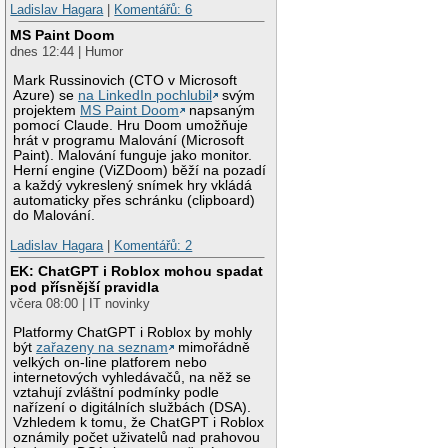
Ladislav Hagara
|
Komentářů: 6
MS Paint Doom
dnes 12:44 | Humor
Mark Russinovich (CTO v Microsoft
Azure) se
na LinkedIn pochlubil
svým
projektem
MS Paint Doom
napsaným
pomocí Claude. Hru Doom umožňuje
hrát v programu Malování (Microsoft
Paint). Malování funguje jako monitor.
Herní engine (ViZDoom) běží na pozadí
a každý vykreslený snímek hry vkládá
automaticky přes schránku (clipboard)
do Malování.
Ladislav Hagara
|
Komentářů: 2
EK: ChatGPT i Roblox mohou spadat
pod přísnější pravidla
včera 08:00 | IT novinky
Platformy ChatGPT i Roblox by mohly
být
zařazeny na seznam
mimořádně
velkých on-line platforem nebo
internetových vyhledávačů, na něž se
vztahují zvláštní podmínky podle
nařízení o digitálních službách (DSA).
Vzhledem k tomu, že ChatGPT i Roblox
oznámily počet uživatelů nad prahovou