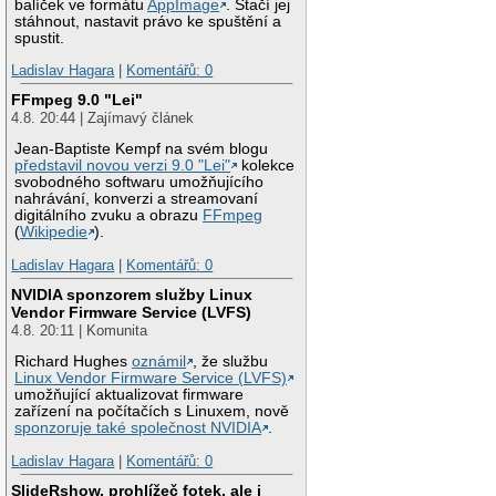
balíček ve formátu
AppImage
. Stačí jej
stáhnout, nastavit právo ke spuštění a
spustit.
Ladislav Hagara
|
Komentářů: 0
FFmpeg 9.0 "Lei"
4.8. 20:44 | Zajímavý článek
Jean-Baptiste Kempf na svém blogu
představil novou verzi 9.0 "Lei"
kolekce
svobodného softwaru umožňujícího
nahrávání, konverzi a streamovaní
digitálního zvuku a obrazu
FFmpeg
(
Wikipedie
).
Ladislav Hagara
|
Komentářů: 0
NVIDIA sponzorem služby Linux
Vendor Firmware Service (LVFS)
4.8. 20:11 | Komunita
Richard Hughes
oznámil
, že službu
Linux Vendor Firmware Service (LVFS)
umožňující aktualizovat firmware
zařízení na počítačích s Linuxem, nově
sponzoruje také společnost NVIDIA
.
Ladislav Hagara
|
Komentářů: 0
SlideRshow, prohlížeč fotek, ale i