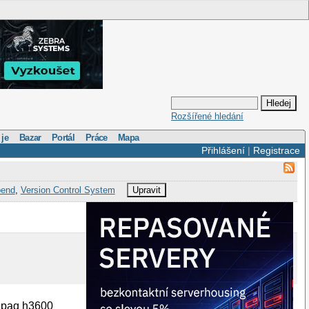
Rozšířené hledání
 je
Bazar
Portál
Práce
Mapa
Přihlášení
|
Registrace
end
,
Version Control System
Upravit
 ipaq h3600