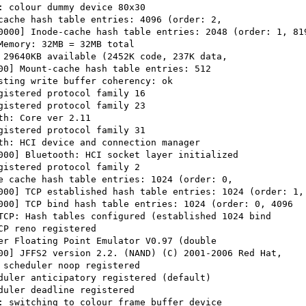
: colour dummy device 80x30
cache hash table entries: 4096 (order: 2,
0000] Inode-cache hash table entries: 2048 (order: 1, 81
Memory: 32MB = 32MB total
 29640KB available (2452K code, 237K data,
00] Mount-cache hash table entries: 512
sting write buffer coherency: ok
gistered protocol family 16
gistered protocol family 23
th: Core ver 2.11
gistered protocol family 31
th: HCI device and connection manager
000] Bluetooth: HCI socket layer initialized
gistered protocol family 2
e cache hash table entries: 1024 (order: 0,
000] TCP established hash table entries: 1024 (order: 1,
000] TCP bind hash table entries: 1024 (order: 0, 4096
TCP: Hash tables configured (established 1024 bind
CP reno registered
er Floating Point Emulator V0.97 (double
00] JFFS2 version 2.2. (NAND) (C) 2001-2006 Red Hat,
 scheduler noop registered
duler anticipatory registered (default)
duler deadline registered
: switching to colour frame buffer device