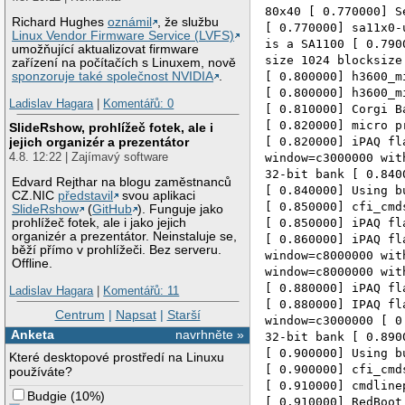
80x40 [ 0.770000] S
Richard Hughes
oznámil
, že službu
[ 0.770000] sa11x0-
Linux Vendor Firmware Service (LVFS)
is a SA1100 [ 0.790
umožňující aktualizovat firmware
size 1024 blocksize
zařízení na počítačích s Linuxem, nově
[ 0.800000] h3600_m
sponzoruje také společnost NVIDIA
.
[ 0.800000] h3600_m
Ladislav Hagara
|
Komentářů: 0
[ 0.810000] Corgi B
[ 0.820000] micro p
SlideRshow, prohlížeč fotek, ale i
jejich organizér a prezentátor
[ 0.820000] iPAQ fl
4.8. 12:22 | Zajímavý software
window=c3000000 wit
32-bit bank [ 0.840
Edvard Rejthar na blogu zaměstnanců
[ 0.840000] Using b
CZ.NIC
představil
svou aplikaci
[ 0.850000] cfi_cmd
SlideRshow
(
GitHub
). Funguje jako
[ 0.850000] iPAQ fl
prohlížeč fotek, ale i jako jejich
organizér a prezentátor. Neinstaluje se,
[ 0.860000] iPAQ fl
běží přímo v prohlížeči. Bez serveru.
window=c8000000 wit
Offline.
window=c8000000 wit
[ 0.880000] iPAQ fl
Ladislav Hagara
|
Komentářů: 11
[ 0.880000] IPAQ fl
Centrum
|
Napsat
|
Starší
window=c3000000 [ 0
Anketa
navrhněte »
32-bit bank [ 0.890
[ 0.900000] Using b
Které desktopové prostředí na Linuxu
[ 0.900000] cfi_cmd
používáte?
[ 0.910000] cmdline
Budgie
(
10%
)
[ 0.910000] RedBoot