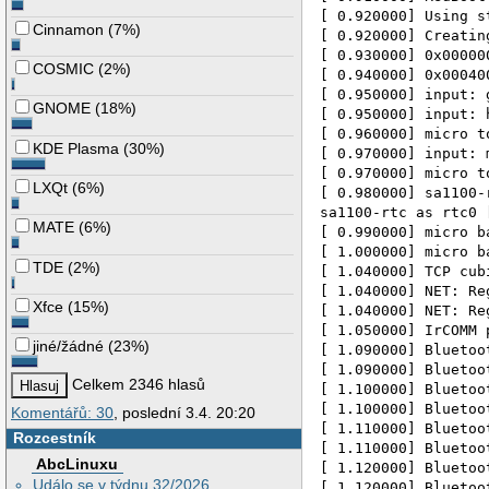
[ 0.920000] Using s
Cinnamon
(
7%
)
[ 0.920000] Creatin
[ 0.930000] 0x00000
COSMIC
(
2%
)
[ 0.940000] 0x00040
[ 0.950000] input: 
GNOME
(
18%
)
[ 0.950000] input: 
[ 0.960000] micro t
KDE Plasma
(
30%
)
[ 0.970000] input: 
[ 0.970000] micro t
LXQt
(
6%
)
[ 0.980000] sa1100-
sa1100-rtc as rtc0 
MATE
(
6%
)
[ 0.990000] micro b
[ 1.000000] micro b
TDE
(
2%
)
[ 1.040000] TCP cub
[ 1.040000] NET: Re
Xfce
(
15%
)
[ 1.040000] NET: Re
[ 1.050000] IrCOMM 
jiné/žádné
(
23%
)
[ 1.090000] Bluetoo
[ 1.090000] Bluetoo
Celkem 2346 hlasů
[ 1.100000] Bluetoo
[ 1.100000] Bluetoo
Komentářů: 30
, poslední 3.4. 20:20
[ 1.110000] Bluetoo
Rozcestník
[ 1.110000] Bluetoo
AbcLinuxu
[ 1.120000] Bluetoo
Událo se v týdnu 32/2026
[ 1.120000] Bluetoo