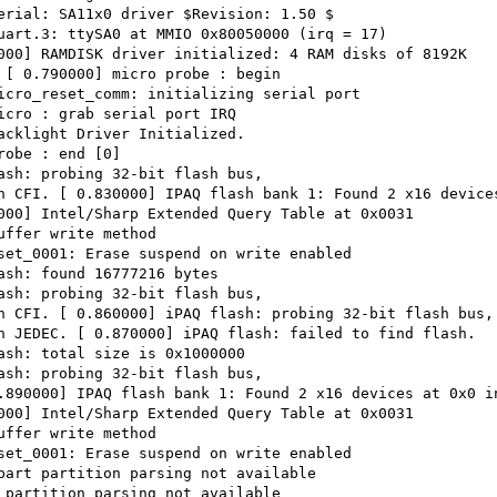
erial: SA11x0 driver $Revision: 1.50 $
uart.3: ttySA0 at MMIO 0x80050000 (irq = 17)
000] RAMDISK driver initialized: 4 RAM disks of 8192K
 [ 0.790000] micro probe : begin
icro_reset_comm: initializing serial port
icro : grab serial port IRQ
acklight Driver Initialized.
robe : end [0]
ash: probing 32-bit flash bus,
h CFI. [ 0.830000] IPAQ flash bank 1: Found 2 x16 device
000] Intel/Sharp Extended Query Table at 0x0031
uffer write method
set_0001: Erase suspend on write enabled
ash: found 16777216 bytes
ash: probing 32-bit flash bus,
h CFI. [ 0.860000] iPAQ flash: probing 32-bit flash bus,
h JEDEC. [ 0.870000] iPAQ flash: failed to find flash.
ash: total size is 0x1000000
ash: probing 32-bit flash bus,
.890000] IPAQ flash bank 1: Found 2 x16 devices at 0x0 i
000] Intel/Sharp Extended Query Table at 0x0031
uffer write method
set_0001: Erase suspend on write enabled
part partition parsing not available
 partition parsing not available