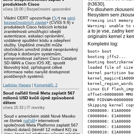
(h3630).
produktech Cisco
včera 16:00 | Bezpečnostní upozornění
Po dlouhem zkouseni s
filesystem sem zkousel
Vládní CERT upozorňuje (
𝕏
) na
sérii
Freeing init memory
bezpečnostních záplat
(CVSS 9.9) v
Warning: unable to 
produktech Cisco řešících kritické
a to je vse, zadny ker
zranitelnosti umožňující obejití
autentizace, eskalaci oprávnění,
originalni kernel z ke
vzdálené spuštění kódu a odepření
Kompletni log:
služby. Úspěšné zneužití může
útočníkům umožnit získat neoprávněný
boot> boot
přístup k dotčeným systémům,
booting jffs2...
kompromitovat zařízení Cisco Catalyst
booting boot/zkerne
SD-WAN a Cisco IOS XE, spustit
libovolný kód, zpřístupnit citlivé
loaded file of size
informace nebo narušit dostupnost
kernel partition ba
postižených systémů.
kernel_magic=E1A000
kernel_region_words
Ladislav Hagara
|
Komentářů: 2
Linux ELF flash_img
Soud nařídil firmě Meta zaplatit 567
offset=00008000 MMU
milionů USD kvůli újmě způsobené
MMU PIDVAM=00000000
dětem
Skipping kernel cop
včera 15:33 | IT novinky
C0008000: E1A00000
C0008004: E1A00000
Soud v americkém státě Nové Mexiko
ve čtvrtek
nařídil
internetové
C0008008: E1A00000
společnosti Meta Platforms zaplatit 567
C000800C: E1A00000
milionů dolarů (téměř 12 miliard Kč) za
C0008010: E1A00000