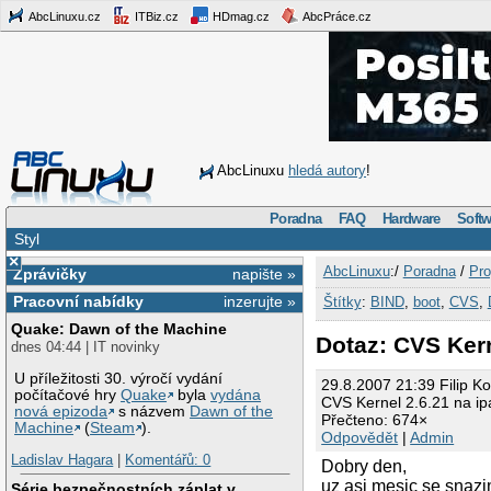
AbcLinuxu.cz
ITBiz.cz
HDmag.cz
AbcPráce.cz
AbcLinuxu
hledá autory
!
Poradna
FAQ
Hardware
Softw
Styl
×
AbcLinuxu
:/
Poradna
/
Pro
Zprávičky
napište »
Pracovní nabídky
inzerujte »
Štítky
:
BIND
,
boot
,
CVS
,
Quake: Dawn of the Machine
Dotaz: CVS Kern
dnes 04:44 | IT novinky
U příležitosti 30. výročí vydání
29.8.2007 21:39 Filip Ko
počítačové hry
Quake
byla
vydána
CVS Kernel 2.6.21 na i
nová epizoda
s názvem
Dawn of the
Přečteno: 674×
Machine
(
Steam
).
Odpovědět
|
Admin
Ladislav Hagara
|
Komentářů: 0
Dobry den,
uz asi mesic se snaz
Série bezpečnostních záplat v