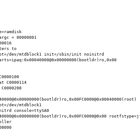
e=ramdisk
argc = 00000001
00016
ters to
ot=/dev/mtdblock1 init=/sbin/init noinitrd
arts=ipaq:0x00040000@0x00000000(bootldr)ro,0x00
C0000100
at C0000114
 C0000208
40000@0x00000000(bootldr)ro,0x00FC0000@0x00040000(root)
ot=/dev/mtdblock1
nitrd console=ttySA0
40000@0x00000000(bootldr)ro,0x00FC0000@0x00 rootfstype=j
oller
08000