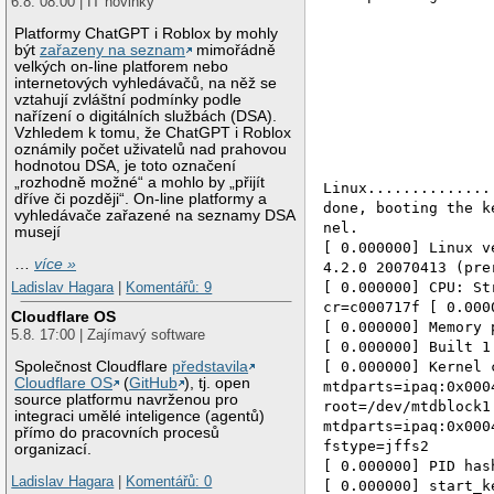
6.8. 08:00 | IT novinky
Platformy ChatGPT i Roblox by mohly
být
zařazeny na seznam
mimořádně
velkých on-line platforem nebo
internetových vyhledávačů, na něž se
vztahují zvláštní podmínky podle
nařízení o digitálních službách (DSA).
Vzhledem k tomu, že ChatGPT i Roblox
oznámily počet uživatelů nad prahovou
hodnotou DSA, je toto označení
„rozhodně možné“ a mohlo by „přijít
Linux..............
dříve či později“. On-line platformy a
done, booting the k
vyhledávače zařazené na seznamy DSA
nel.
musejí
[ 0.000000] Linux v
…
více »
4.2.0 20070413 (pre
[ 0.000000] CPU: St
Ladislav Hagara
|
Komentářů: 9
cr=c000717f [ 0.000
Cloudflare OS
[ 0.000000] Memory 
5.8. 17:00 | Zajímavý software
[ 0.000000] Built 1
Společnost Cloudflare
představila
[ 0.000000] Kernel 
Cloudflare OS
(
GitHub
), tj. open
mtdparts=ipaq:0x000
source platformu navrženou pro
root=/dev/mtdblock1
integraci umělé inteligence (agentů)
mtdparts=ipaq:0x000
přímo do pracovních procesů
fstype=jffs2
organizací.
[ 0.000000] PID has
Ladislav Hagara
|
Komentářů: 0
[ 0.000000] start_k