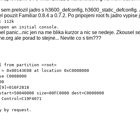
em prelozil jadro s h3600_defconfig, h3600_static_defconfig. 
 pouzit Familiar 0.8.4 a 0.7.2. Po pripojeni root fs jadro vypise 
: 112k
open an initial console.
nel panic...nic jen na me blika kurzor a nic se nedeje. Zkousel s
rne.org ale porad to stejne... Nevite co s tim???
l from partition >root<
 = 0x00143E08 at location 0xC0008000
se C0008000
00
[9]=016F2818
start=50040000 size=00FC0000 dest=C0000000
 Control=C19F4071
y by request.