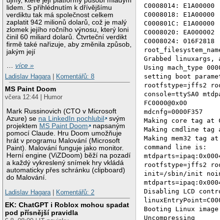
újmy, které její platformy působí mladým
C0008014: E1A00000
lidem. S přihlédnutím k dřívějšímu
C0008018: E1A00000
verdiktu tak má společnost celkem
zaplatit 942 milionů dolarů, což je malý
C000801C: E1A00000
zlomek jejího ročního výnosu, který loni
C0008020: EA000002
činil 60 miliard dolarů. Čtvrteční verdikt
C0008024: 016F2818
firmě také nařizuje, aby změnila způsob,
root_filesystem_nam
jakým její
Grabbed linuxargs, 
…
více »
Using mach_type 000
Ladislav Hagara
|
Komentářů: 8
setting boot parame
rootfstype=jffs2 ro
MS Paint Doom
console=ttySA0 mtdp
včera 12:44 | Humor
FC0000@0x00
Mark Russinovich (CTO v Microsoft
mdcnfg=0000F357
Azure) se
na LinkedIn pochlubil
svým
Making core tag at 
projektem
MS Paint Doom
napsaným
Making cmdline tag 
pomocí Claude. Hru Doom umožňuje
Making mem32 tag at
hrát v programu Malování (Microsoft
command line is:
Paint). Malování funguje jako monitor.
Herní engine (ViZDoom) běží na pozadí
mtdparts=ipaq:0x000
a každý vykreslený snímek hry vkládá
rootfstype=jffs2 ro
automaticky přes schránku (clipboard)
init=/sbin/init noi
do Malování.
mtdparts=ipaq:0x000
Disabling LCD contr
Ladislav Hagara
|
Komentářů: 2
linuxEntryPoint=C00
EK: ChatGPT i Roblox mohou spadat
Booting Linux image
pod přísnější pravidla
Uncompressing