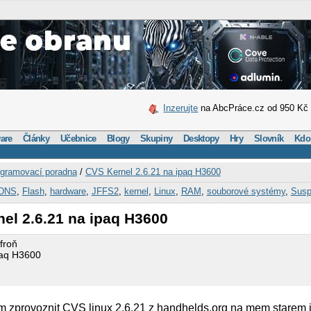
Inzerujte
na AbcPráce.cz od 950 Kč
are
Články
Učebnice
Blogy
Skupiny
Desktopy
Hry
Slovník
Kdo
gramovací poradna
/
CVS Kernel 2.6.21 na ipaq H3600
DNS
,
Flash
,
hardware
,
JFFS2
,
kernel
,
Linux
,
RAM
,
souborové systémy
,
Susp
el 2.6.21 na ipaq H3600
froň
paq H3600
im zprovoznit CVS linux 2.6.21 z handhelds.org na mem starem