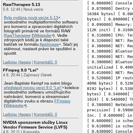
[ 0.000000] Console
RawTherapee 5.13
[ 0.070000] Dentry 
5.8. 12:44 | Nová verze
16384 bytes) [ 0.08
Byla vydána nová verze 5.13
bytes) [ 0.090000] 
svobodného multiplatformního softwaru
[ 0.090000] Memory:
pro konverzi a zpracování digitálních
112K init) [ 0.3100
fotografií primárně ve formátů RAW
[ 0.310000] CPU: Te
RawTherapee
(
Wikipedie
). Vedle
zdrojových kódů je k dispozici také
[ 0.320000] NET: Re
balíček ve formátu
AppImage
. Stačí jej
[ 0.380000] NET: Re
stáhnout, nastavit právo ke spuštění a
[ 0.380000] Bluetoo
spustit.
[ 0.390000] NET: Re
[ 0.390000] Bluetoo
Ladislav Hagara
|
Komentářů: 0
initialized [ 0.400
FFmpeg 9.0 "Lei"
[ 0.410000] NET: Re
4.8. 20:44 | Zajímavý článek
[ 0.520000] IP rout
4096 bytes) [ 0.520
Jean-Baptiste Kempf na svém blogu
představil novou verzi 9.0 "Lei"
kolekce
8192 bytes) [ 0.530
svobodného softwaru umožňujícího
bytes) [ 0.540000] 
nahrávání, konverzi a streamovaní
1024) [ 0.540000] T
digitálního zvuku a obrazu
FFmpeg
[ 0.580000] NetWind
(
Wikipedie
).
precision) [ 0.5900
Ladislav Hagara
|
Komentářů: 0
Inc. [ 0.600000] io
[ 0.600000] io sche
NVIDIA sponzorem služby Linux
[ 0.610000] io sche
Vendor Firmware Service (LVFS)
[ 0.630000] Console
4.8. 20:11 | Komunita