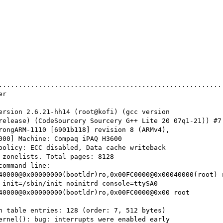
........................................................
er
ersion 2.6.21-hh14 (root@kofi) (gcc version
release) (CodeSourcery Sourcery G++ Lite 20 07q1-21)) #7
rongARM-1110 [6901b118] revision 8 (ARMv4),
000] Machine: Compaq iPAQ H3600
policy: ECC disabled, Data cache writeback
 zonelists. Total pages: 8128
command line:
40000@0x00000000(bootldr)ro,0x00FC0000@0x00040000(root) 
 init=/sbin/init noinitrd console=ttySA0
40000@0x00000000(bootldr)ro,0x00FC0000@0x00 root
h table entries: 128 (order: 7, 512 bytes)
ernel(): bug: interrupts were enabled early