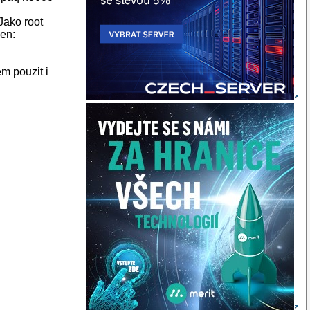
Jako root
jen:
em pouzit i