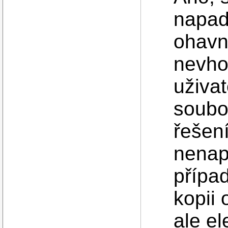
napadl
ohavn
nevho
uživat
soubo
řešení
nenap
přípa
kopii 
ale e