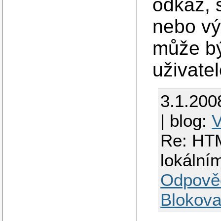
odkaz, 
nebo vý
může bý
uživatel
3.1.200
| blog:
V
Re: HTM
lokální
Odpově
Blokova