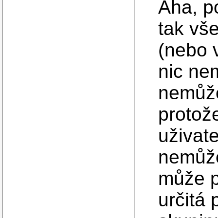
Aha, p
tak vš
(nebo v
nic ne
nemůže
protož
uživat
nemůže
může p
určitá