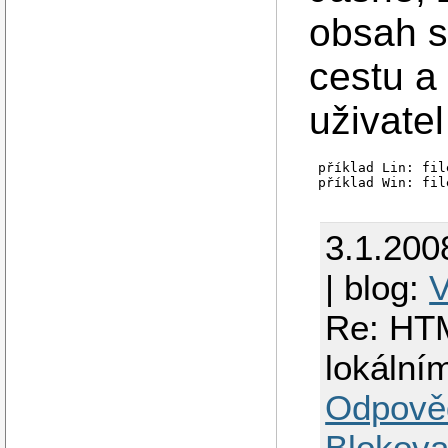
obsah s
cestu a
uživatel
příklad Lin: fil
3.1.200
| blog:
V
Re: HTM
lokální
Odpově
Blokova