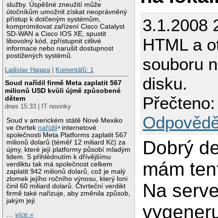
služby. Úspěšné zneužití může
útočníkům umožnit získat neoprávněný
3.1.2008 
přístup k dotčeným systémům,
kompromitovat zařízení Cisco Catalyst
SD-WAN a Cisco IOS XE, spustit
HTML a ot
libovolný kód, zpřístupnit citlivé
informace nebo narušit dostupnost
postižených systémů.
souboru n
Ladislav Hagara
|
Komentářů: 1
disku.
Soud nařídil firmě Meta zaplatit 567
milionů USD kvůli újmě způsobené
Přečteno:
dětem
dnes 15:33 | IT novinky
Odpovědě
Soud v americkém státě Nové Mexiko
ve čtvrtek
nařídil
internetové
společnosti Meta Platforms zaplatit 567
Dobrý de
milionů dolarů (téměř 12 miliard Kč) za
újmy, které její platformy působí mladým
lidem. S přihlédnutím k dřívějšímu
mám ten
verdiktu tak má společnost celkem
zaplatit 942 milionů dolarů, což je malý
zlomek jejího ročního výnosu, který loni
Na serve
činil 60 miliard dolarů. Čtvrteční verdikt
firmě také nařizuje, aby změnila způsob,
jakým její
vygeneru
…
více »