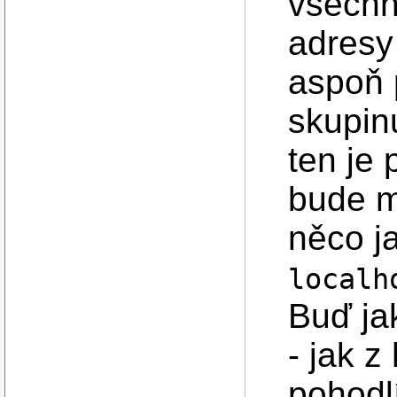
všechn
adres
aspoň 
skupin
ten je 
bude m
něco j
localh
Buď ja
- jak z
pohodlí