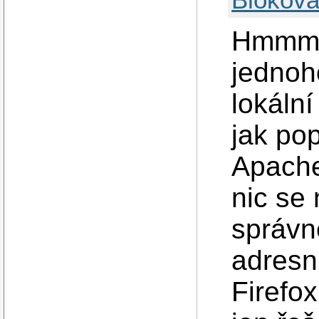
Hmmm..
jednoh
lokální
jak pop
Apache
nic se
správn
adresní
Firefox