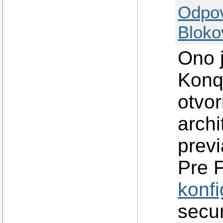
Odpo
Bloko
Ono j
Konq
otvor
archi
prev
Pre F
konfi
secur