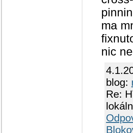
pinnin
ma mn
fixnut
nic ne
4.1.2
blog:
Re: H
lokál
Odpo
Bloko