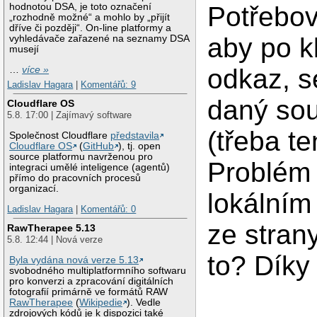
Potřebov
hodnotou DSA, je toto označení
„rozhodně možné“ a mohlo by „přijít
dříve či později“. On-line platformy a
aby po k
vyhledávače zařazené na seznamy DSA
musejí
odkaz, se
…
více »
Ladislav Hagara
|
Komentářů: 9
daný sou
Cloudflare OS
5.8. 17:00 | Zajímavý software
(třeba te
Společnost Cloudflare
představila
Cloudflare OS
(
GitHub
), tj. open
source platformu navrženou pro
Problém 
integraci umělé inteligence (agentů)
přímo do pracovních procesů
organizací.
lokálním
Ladislav Hagara
|
Komentářů: 0
ze strany
RawTherapee 5.13
5.8. 12:44 | Nová verze
to? Díky
Byla vydána nová verze 5.13
svobodného multiplatformního softwaru
pro konverzi a zpracování digitálních
fotografií primárně ve formátů RAW
RawTherapee
(
Wikipedie
). Vedle
zdrojových kódů je k dispozici také