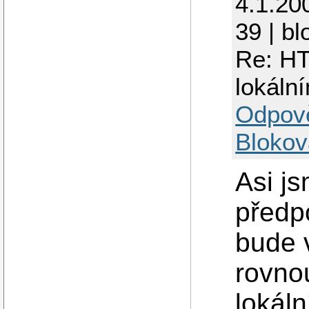
4.1.20
39 | bl
Re: HT
lokáln
Odpov
Blokov
Asi js
předp
bude 
rovno
lokál