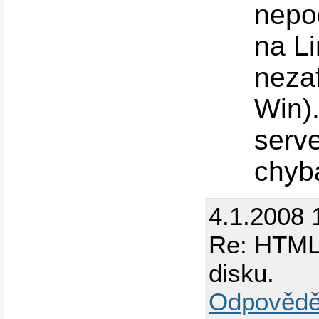
nepod
na L
nezaf
Win)
serve
chyb
4.1.2008 
Re: HTML 
disku.
Odpovědě