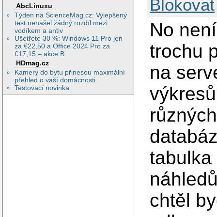
Blokovat
AbcLinuxu
Týden na ScienceMag.cz: Vylepšený
test nenašel žádný rozdíl mezi
No není 
vodíkem a antiv
Ušetřete 30 %: Windows 11 Pro jen
trochu p
za €22,50 a Office 2024 Pro za
€17,15 – akce B
HDmag.cz
na serv
Kamery do bytu přinesou maximální
přehled o vaší domácnosti
výkresů
Testovací novinka
různých 
databáz
tabulka
náhledů
chtěl b