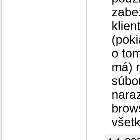
zabe
klien
(poki
o tom
má) 
súbo
nara
brow
všetk