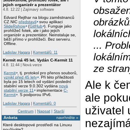
jejich organizér a prezentátor
obsažen
4.8. 12:22 | Zajímavý software
Edvard Rejthar na blogu zaměstnanců
obrázků
CZ.NIC
představil
svou aplikaci
SlideRshow
(
GitHub
). Funguje jako
lokálníc
prohlížeč fotek, ale i jako jejich
organizér a prezentátor. Neinstaluje se,
běží přímo v prohlížeči. Bez serveru.
... Prob
Offline.
Ladislav Hagara
|
Komentářů: 11
lokálním
Kermit má 45 let. Vydán C-Kermit 11
4.8. 11:44 | Nová verze
ze stran
Kermit
, tj. protokol pro přenos souborů,
vznikl před 45 lety
. Při této příležitosti
Ale k če
byla po 15 letech od vydání poslední
stabilní verze 9.0.302 vydána
nová
stabilní verze 11
implementace
C-
ale poku
Kermit
. S podporou IPv6.
Ladislav Hagara
|
Komentářů: 0
uživatel
Centrum
|
Napsat
|
Starší
Anketa
navrhněte »
nezajímá
Které desktopové prostředí na Linuxu
používáte?