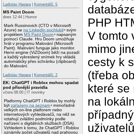
Ladislav Hagara
|
Komentářů: 5
databáz
MS Paint Doom
dnes 12:44 | Humor
PHP HTM
Mark Russinovich (CTO v Microsoft
Azure) se
na LinkedIn pochlubil
svým
V tomto 
projektem
MS Paint Doom
napsaným
pomocí Claude. Hru Doom umožňuje
hrát v programu Malování (Microsoft
mimo ji
Paint). Malování funguje jako monitor.
Herní engine (ViZDoom) běží na pozadí
a každý vykreslený snímek hry vkládá
cesty k
automaticky přes schránku (clipboard)
do Malování.
(třeba o
Ladislav Hagara
|
Komentářů: 2
EK: ChatGPT i Roblox mohou spadat
které se
pod přísnější pravidla
včera 08:00 | IT novinky
na lokál
Platformy ChatGPT i Roblox by mohly
být
zařazeny na seznam
mimořádně
velkých on-line platforem nebo
případn
internetových vyhledávačů, na něž se
vztahují zvláštní podmínky podle
nařízení o digitálních službách (DSA).
uživatelů
Vzhledem k tomu, že ChatGPT i Roblox
oznámily počet uživatelů nad prahovou