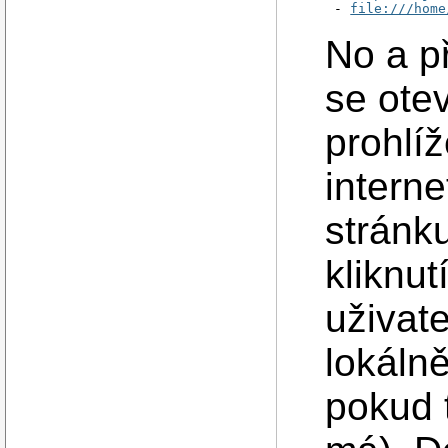
- 
file:///home
No a př
se ote
prohlíž
interne
stránk
kliknut
uživate
lokáln
pokud 