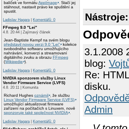
balíček ve formátu
AppImage
. Stačí jej
stáhnout, nastavit právo ke spuštění a
spustit.
Nástroje:
Ladislav Hagara
|
Komentářů: 0
FFmpeg 9.0 "Lei"
Odpově
4.8. 20:44 | Zajímavý článek
Jean-Baptiste Kempf na svém blogu
představil novou verzi 9.0 "Lei"
kolekce
3.1.2008 
svobodného softwaru umožňujícího
nahrávání, konverzi a streamovaní
digitálního zvuku a obrazu
FFmpeg
blog:
Vojt
(
Wikipedie
).
Ladislav Hagara
|
Komentářů: 0
Re: HTML 
NVIDIA sponzorem služby Linux
Vendor Firmware Service (LVFS)
disku.
4.8. 20:11 | Komunita
Odpovědě
Richard Hughes
oznámil
, že službu
Linux Vendor Firmware Service (LVFS)
umožňující aktualizovat firmware
Admin
zařízení na počítačích s Linuxem, nově
sponzoruje také společnost NVIDIA
.
Ladislav Hagara
|
Komentářů: 0
V tomto
SlideRshow, prohlížeč fotek, ale i