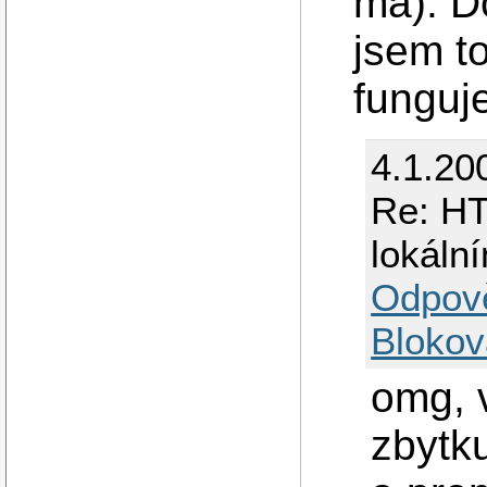
má). D
jsem to
funguj
4.1.20
Re: HT
lokáln
Odpov
Blokov
omg, v
zbytk