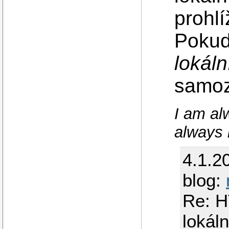
prohl
Pokud 
lokáln
samoz
I am al
always l
4.1.2
blog:
Re: H
lokál