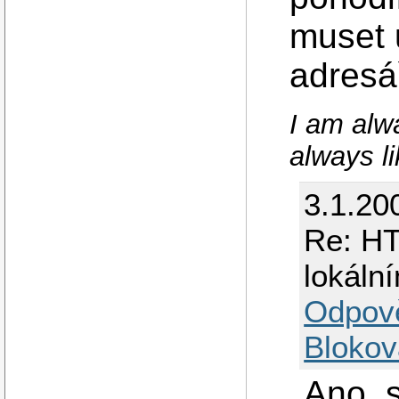
muset 
adresá
I am alw
always li
3.1.20
Re: HT
lokáln
Odpov
Blokov
Ano, 