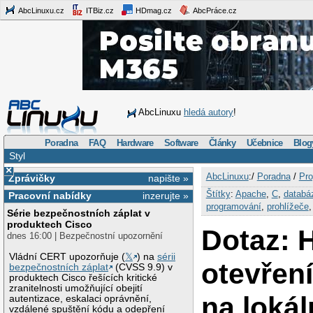
AbcLinuxu.cz
ITBiz.cz
HDmag.cz
AbcPráce.cz
AbcLinuxu
hledá autory
!
Poradna
FAQ
Hardware
Software
Články
Učebnice
Blog
Styl
×
AbcLinuxu
:/
Poradna
/
Pro
Zprávičky
napište »
Štítky
:
Apache
,
C
,
databá
Pracovní nabídky
inzerujte »
programování
,
prohlížeče
Série bezpečnostních záplat v
produktech Cisco
Dotaz: 
dnes 16:00 | Bezpečnostní upozornění
Vládní CERT upozorňuje (
𝕏
) na
sérii
otevřen
bezpečnostních záplat
(CVSS 9.9) v
produktech Cisco řešících kritické
zranitelnosti umožňující obejití
na lokál
autentizace, eskalaci oprávnění,
vzdálené spuštění kódu a odepření