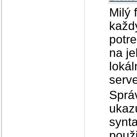
Milý 
každý
potr
na j
loká
serve
Sprá
ukazu
synt
použ