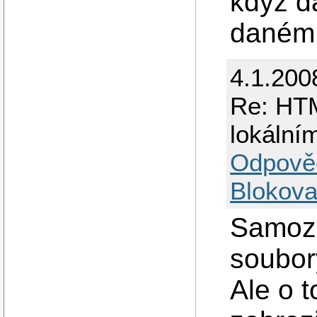
když d
daném 
4.1.200
Re: HTM
lokální
Odpově
Blokova
Samozř
soubor
Ale o t