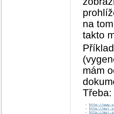
zobraz
prohlíž
na tom
takto m
Příkla
(vygen
mám od
dokume
Třeba:
- 
http://www.s
- 
http://muj.s
- 
http://muj.s