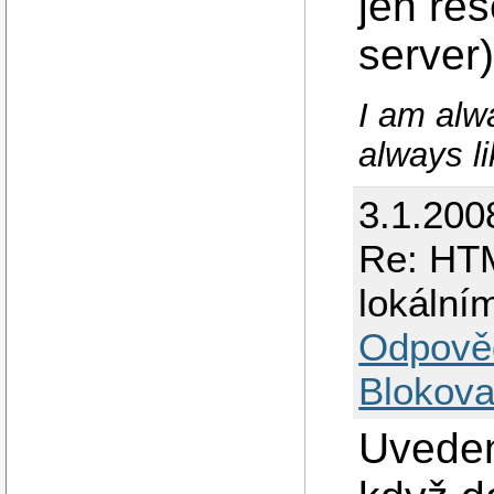
jen řeš
server
I am alw
always li
3.1.200
Re: HTM
lokální
Odpově
Blokova
Uveden