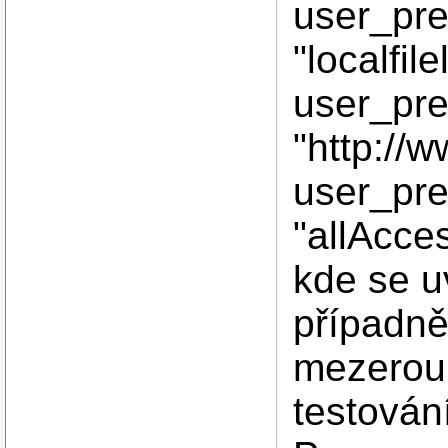
user_pre
"localfile
user_pref
"http://
user_pref
"allAcces
kde se 
případně
mezerou.
testování