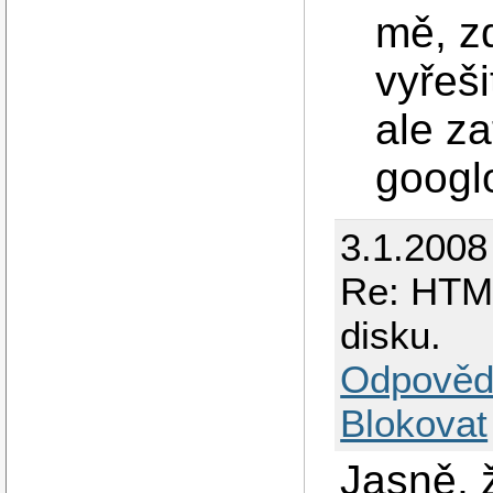
mě, z
vyřeši
ale z
googlo
3.1.2008
Re: HTML
disku.
Odpověd
Blokovat
Jasně, ž