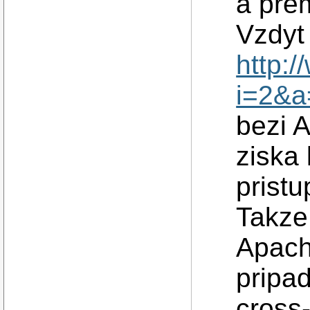
a pre
Vzdyt 
http:
i=2&
bezi A
ziska 
prist
Takze
Apach
pripa
cross