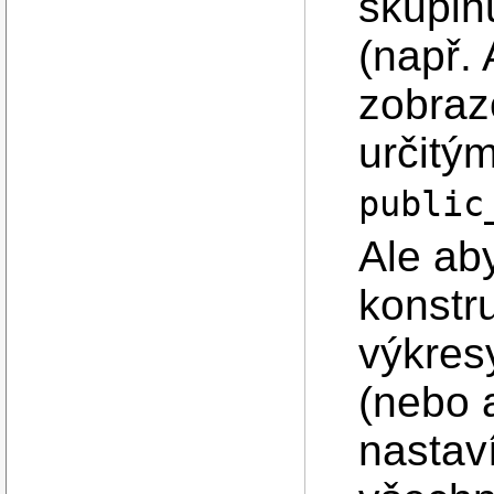
skupin
(např.
zobraz
určitý
public
Ale ab
konstru
výkres
(nebo a
nastav