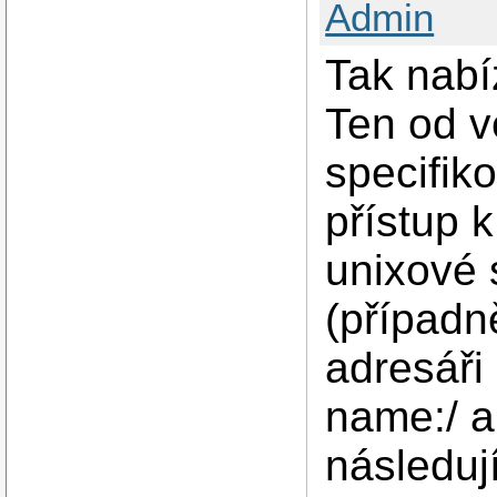
Admin
Tak nabíz
Ten od v
specifik
přístup 
unixové 
(případn
adresáři 
name:/ a
následují