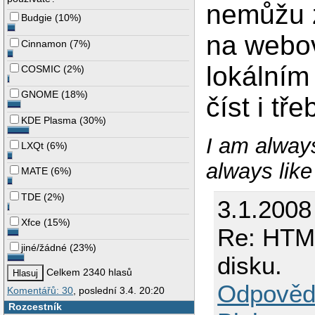
nemůžu 
Budgie
(
10%
)
na webov
Cinnamon
(
7%
)
lokálním
COSMIC
(
2%
)
GNOME
(
18%
)
číst i tř
KDE Plasma
(
30%
)
I am always
LXQt
(
6%
)
always like
MATE
(
6%
)
TDE
(
2%
)
3.1.2008
Xfce
(
15%
)
Re: HTML
jiné/žádné
(
23%
)
disku.
Celkem 2340 hlasů
Odpověd
Komentářů: 30
, poslední 3.4. 20:20
Rozcestník