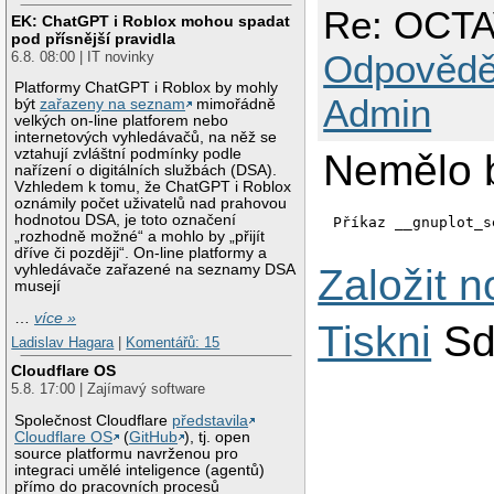
Re: OCT
EK: ChatGPT i Roblox mohou spadat
pod přísnější pravidla
Odpovědě
6.8. 08:00 | IT novinky
Platformy ChatGPT i Roblox by mohly
Admin
být
zařazeny na seznam
mimořádně
velkých on-line platforem nebo
internetových vyhledávačů, na něž se
vztahují zvláštní podmínky podle
Nemělo b
nařízení o digitálních službách (DSA).
Vzhledem k tomu, že ChatGPT i Roblox
oznámily počet uživatelů nad prahovou
hodnotou DSA, je toto označení
Příkaz __gnuplot_s
„rozhodně možné“ a mohlo by „přijít
dříve či později“. On-line platformy a
Založit 
vyhledávače zařazené na seznamy DSA
musejí
…
více »
Tiskni
Sd
Ladislav Hagara
|
Komentářů: 15
Cloudflare OS
5.8. 17:00 | Zajímavý software
Společnost Cloudflare
představila
Cloudflare OS
(
GitHub
), tj. open
source platformu navrženou pro
integraci umělé inteligence (agentů)
přímo do pracovních procesů