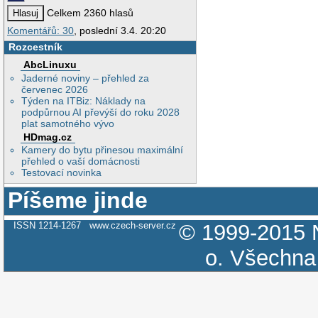
Celkem 2360 hlasů
Komentářů: 30
, poslední 3.4. 20:20
Rozcestník
AbcLinuxu
Jaderné noviny – přehled za
červenec 2026
Týden na ITBiz: Náklady na
podpůrnou AI převýší do roku 2028
plat samotného vývo
HDmag.cz
Kamery do bytu přinesou maximální
přehled o vaší domácnosti
Testovací novinka
Píšeme jinde
ISSN 1214-1267
www.czech-server.cz
© 1999-2015
o.
Všechna 