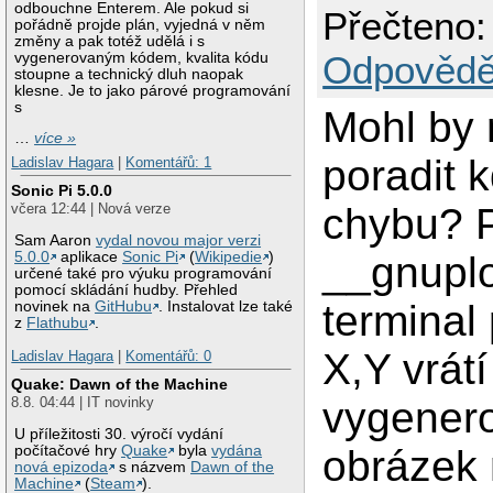
odbouchne Enterem. Ale pokud si
Přečteno:
pořádně projde plán, vyjedná v něm
změny a pak totéž udělá i s
Odpovědě
vygenerovaným kódem, kvalita kódu
stoupne a technický dluh naopak
klesne. Je to jako párové programování
s
Mohl by 
…
více »
poradit
Ladislav Hagara
|
Komentářů: 1
Sonic Pi 5.0.0
chybu? P
včera 12:44 | Nová verze
Sam Aaron
vydal novou major verzi
5.0.0
aplikace
Sonic Pi
(
Wikipedie
)
__gnupl
určené také pro výuku programování
pomocí skládání hudby. Přehled
terminal
novinek na
GitHubu
. Instalovat lze také
z
Flathubu
.
X,Y vrát
Ladislav Hagara
|
Komentářů: 0
Quake: Dawn of the Machine
vygener
8.8. 04:44 | IT novinky
U příležitosti 30. výročí vydání
počítačové hry
Quake
byla
vydána
obrázek 
nová epizoda
s názvem
Dawn of the
Machine
(
Steam
).