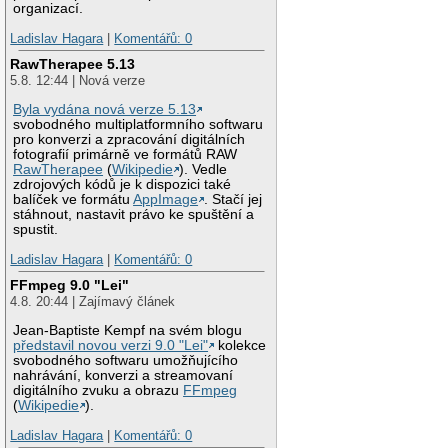
organizací.
Ladislav Hagara
|
Komentářů: 0
RawTherapee 5.13
5.8. 12:44 | Nová verze
Byla vydána nová verze 5.13
svobodného multiplatformního softwaru
pro konverzi a zpracování digitálních
fotografií primárně ve formátů RAW
RawTherapee
(
Wikipedie
). Vedle
zdrojových kódů je k dispozici také
balíček ve formátu
AppImage
. Stačí jej
stáhnout, nastavit právo ke spuštění a
spustit.
Ladislav Hagara
|
Komentářů: 0
FFmpeg 9.0 "Lei"
4.8. 20:44 | Zajímavý článek
Jean-Baptiste Kempf na svém blogu
představil novou verzi 9.0 "Lei"
kolekce
svobodného softwaru umožňujícího
nahrávání, konverzi a streamovaní
digitálního zvuku a obrazu
FFmpeg
(
Wikipedie
).
Ladislav Hagara
|
Komentářů: 0