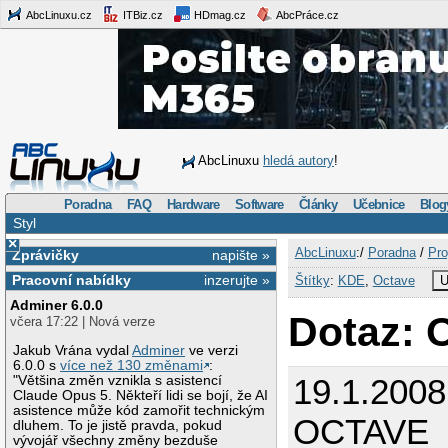
AbcLinuxu.cz
ITBiz.cz
HDmag.cz
AbcPráce.cz
AbcLinuxu
hledá autory
!
Poradna
FAQ
Hardware
Software
Články
Učebnice
Blog
Styl
×
AbcLinuxu
:/
Poradna
/
Pro
Zprávičky
napište »
Pracovní nabídky
inzerujte »
Štítky
:
KDE
,
Octave
U
Adminer 6.0.0
Dotaz:
včera 17:22 | Nová verze
Jakub Vrána vydal
Adminer
ve verzi
6.0.0 s
více než 130 změnami
:
19.1.2008
"Většina změn vznikla s asistencí
Claude Opus 5. Někteří lidi se bojí, že AI
asistence může kód zamořit technickým
OCTAVE
dluhem. To je jistě pravda, pokud
vývojář všechny změny bezduše