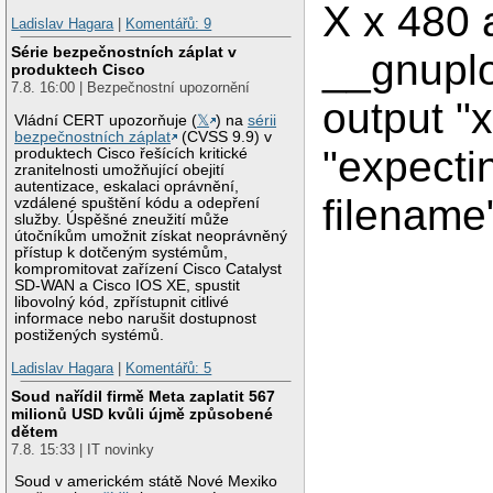
X x 480 
Ladislav Hagara
|
Komentářů: 9
Série bezpečnostních záplat v
__gnupl
produktech Cisco
7.8. 16:00 | Bezpečnostní upozornění
output "x
Vládní CERT upozorňuje (
𝕏
) na
sérii
bezpečnostních záplat
(CVSS 9.9) v
"expecti
produktech Cisco řešících kritické
zranitelnosti umožňující obejití
autentizace, eskalaci oprávnění,
filename
vzdálené spuštění kódu a odepření
služby. Úspěšné zneužití může
útočníkům umožnit získat neoprávněný
přístup k dotčeným systémům,
kompromitovat zařízení Cisco Catalyst
SD-WAN a Cisco IOS XE, spustit
libovolný kód, zpřístupnit citlivé
informace nebo narušit dostupnost
postižených systémů.
Ladislav Hagara
|
Komentářů: 5
Soud nařídil firmě Meta zaplatit 567
milionů USD kvůli újmě způsobené
dětem
7.8. 15:33 | IT novinky
Soud v americkém státě Nové Mexiko