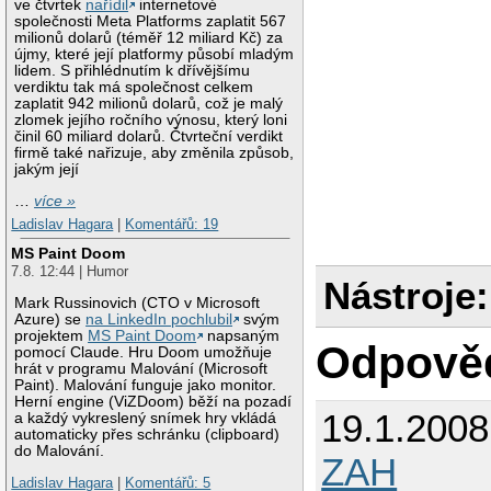
ve čtvrtek
nařídil
internetové
společnosti Meta Platforms zaplatit 567
milionů dolarů (téměř 12 miliard Kč) za
újmy, které její platformy působí mladým
lidem. S přihlédnutím k dřívějšímu
verdiktu tak má společnost celkem
zaplatit 942 milionů dolarů, což je malý
zlomek jejího ročního výnosu, který loni
činil 60 miliard dolarů. Čtvrteční verdikt
firmě také nařizuje, aby změnila způsob,
jakým její
…
více »
Ladislav Hagara
|
Komentářů: 19
MS Paint Doom
7.8. 12:44 | Humor
Nástroje:
Mark Russinovich (CTO v Microsoft
Azure) se
na LinkedIn pochlubil
svým
projektem
MS Paint Doom
napsaným
Odpově
pomocí Claude. Hru Doom umožňuje
hrát v programu Malování (Microsoft
Paint). Malování funguje jako monitor.
Herní engine (ViZDoom) běží na pozadí
19.1.200
a každý vykreslený snímek hry vkládá
automaticky přes schránku (clipboard)
do Malování.
ZAH
Ladislav Hagara
|
Komentářů: 5