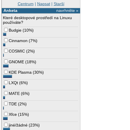
Centrum
|
Napsat
|
Starší
Anketa
navrhněte »
Které desktopové prostředí na Linuxu
používáte?
Budgie
(
10%
)
Cinnamon
(
7%
)
COSMIC
(
2%
)
GNOME
(
18%
)
KDE Plasma
(
30%
)
LXQt
(
6%
)
MATE
(
6%
)
TDE
(
2%
)
Xfce
(
15%
)
jiné/žádné
(
23%
)