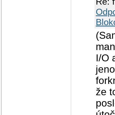
Re: f
Odp
Blok
(Sam
man 
I/O 
jeno
fork
že t
posl
útoč