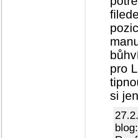
potře
filed
pozic
manu
bůhv
pro L
tipno
si je
27.2
blog