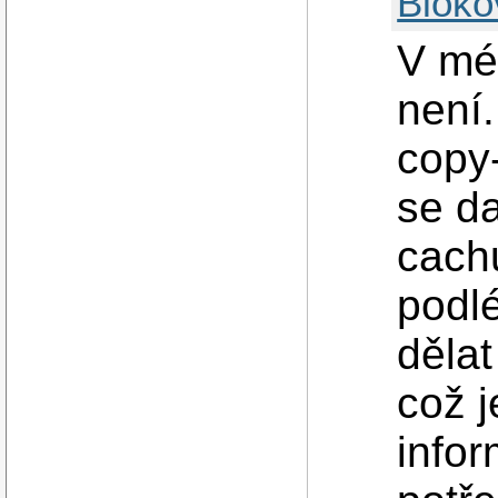
Bloko
V mé
není.
copy-
se d
cach
podlé
dělat
což j
infor