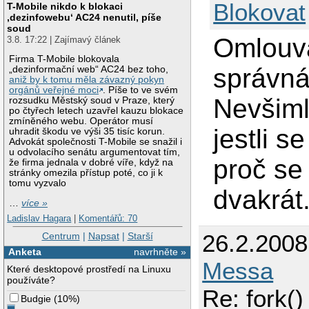
Blokovat
T-Mobile nikdo k blokaci
‚dezinfowebu‘ AC24 nenutil, píše
soud
Omlouvá
3.8. 17:22 | Zajímavý článek
Firma T-Mobile blokovala
správná
„dezinformační web“ AC24 bez toho,
aniž by k tomu měla závazný pokyn
orgánů veřejné moci
. Píše to ve svém
Nevšiml
rozsudku Městský soud v Praze, který
po čtyřech letech uzavřel kauzu blokace
zmíněného webu. Operátor musí
jestli s
uhradit škodu ve výši 35 tisíc korun.
Advokát společnosti T-Mobile se snažil i
u odvolacího senátu argumentovat tím,
proč se
že firma jednala v dobré víře, když na
stránky omezila přístup poté, co ji k
tomu vyzvalo
dvakrát
…
více »
Ladislav Hagara
|
Komentářů: 70
26.2.200
Centrum
|
Napsat
|
Starší
Anketa
navrhněte »
Messa
Které desktopové prostředí na Linuxu
používáte?
Re: fork()
Budgie
(
10%
)