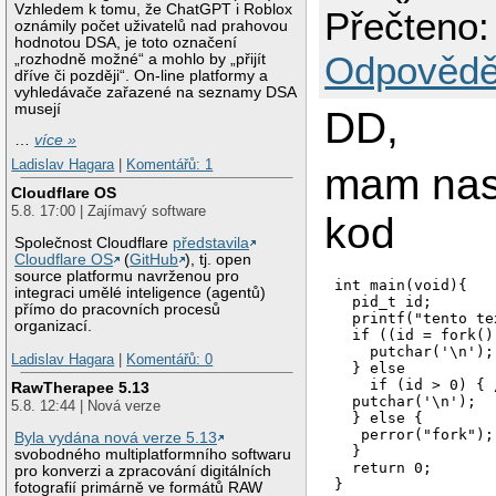
Vzhledem k tomu, že ChatGPT i Roblox
Přečteno:
oznámily počet uživatelů nad prahovou
hodnotou DSA, je toto označení
Odpovědě
„rozhodně možné“ a mohlo by „přijít
dříve či později“. On-line platformy a
vyhledávače zařazené na seznamy DSA
musejí
DD,
…
více »
Ladislav Hagara
|
Komentářů: 1
mam nasl
Cloudflare OS
5.8. 17:00 | Zajímavý software
kod
Společnost Cloudflare
představila
Cloudflare OS
(
GitHub
), tj. open
source platformu navrženou pro
int main(void){

integraci umělé inteligence (agentů)
  pid_t id;

přímo do pracovních procesů
  printf("tento te
organizací.
  if ((id = fork()
    putchar('\n');

Ladislav Hagara
|
Komentářů: 0
  } else

    if (id > 0) { 
RawTherapee 5.13
  putchar('\n');

5.8. 12:44 | Nová verze
  } else {

   perror("fork");
Byla vydána nová verze 5.13
  }

svobodného multiplatformního softwaru
  return 0;

pro konverzi a zpracování digitálních
fotografií primárně ve formátů RAW