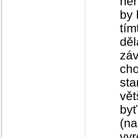
neř
by 
tí
děl
záv
cho
sta
vět
byť
(na
vyr