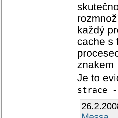
skutečno
rozmnoží
každý pr
cache s 
procesec
znakem
Je to ev
strace -
26.2.200
Messa