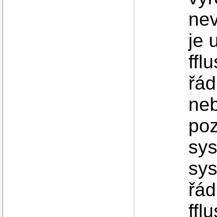
nev
je 
ffl
řád
ne
poz
sys
sys
řád
ffl