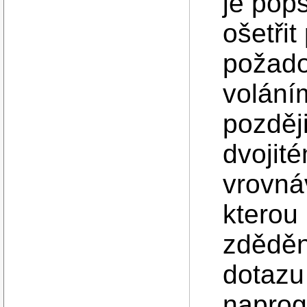
je pops
ošetřit
požado
voláním
pozděj
dvojit
vrovná
kterou
zděděn
dotazu
naprog