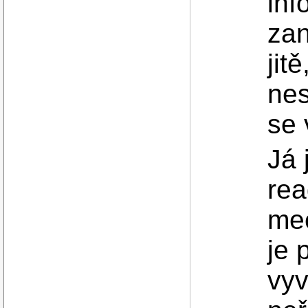
in
zan
jit
nes
se 
Já 
rea
mec
je 
vyv