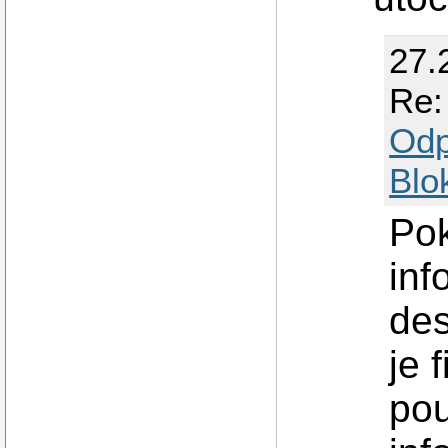
27.
Re: 
Odp
Blo
Pok
inf
des
je 
pou