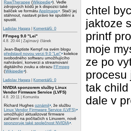
RawTherapee
(
Wikipedie
). Vedle
chtel by
zdrojových kódů je k dispozici také
balíček ve formátu
AppImage
. Stačí jej
stáhnout, nastavit právo ke spuštění a
jaktoze 
spustit.
Ladislav Hagara
|
Komentářů: 0
printf p
FFmpeg 9.0 "Lei"
4.8. 20:44 | Zajímavý článek
moje mys
Jean-Baptiste Kempf na svém blogu
představil novou verzi 9.0 "Lei"
kolekce
ze po vy
svobodného softwaru umožňujícího
nahrávání, konverzi a streamovaní
digitálního zvuku a obrazu
FFmpeg
procesu 
(
Wikipedie
).
Ladislav Hagara
|
Komentářů: 0
tak child
NVIDIA sponzorem služby Linux
Vendor Firmware Service (LVFS)
dale v p
4.8. 20:11 | Komunita
Richard Hughes
oznámil
, že službu
Linux Vendor Firmware Service (LVFS)
umožňující aktualizovat firmware
zařízení na počítačích s Linuxem, nově
sponzoruje také společnost NVIDIA
.