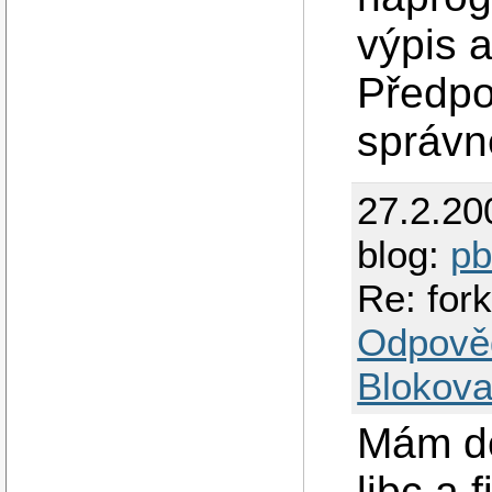
výpis 
Předpo
správn
27.2.20
blog:
p
Re: fork
Odpově
Blokova
Mám do
libc a 