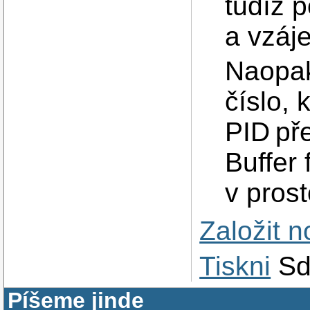
tudíž p
a vzáj
Naopak 
číslo, 
PID pře
Buffer 
v prost
Založit 
Tiskni
Sd
Píšeme jinde