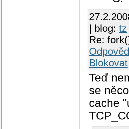
27.2.200
| blog:
tz
Re: fork(
Odpověd
Blokovat
Teď nem
se něco
cache "u
TCP_C