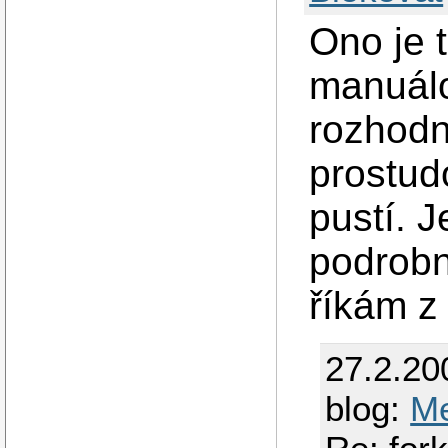
Ono je t
manuálo
rozhodn
prostud
pustí. 
podrobn
říkám z 
27.2.20
blog:
M