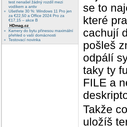
test nenašel žádný rozdíl mezi
se to na
vodíkem a antiv
Ušetřete 30 %: Windows 11 Pro jen
za €22,50 a Office 2024 Pro za
které pr
€17,15 – akce B
HDmag.cz
cachují 
Kamery do bytu přinesou maximální
přehled o vaší domácnosti
Testovací novinka
pošleš z
odpálí s
taky ty f
FILE a n
deskript
Takže co
uložíš te