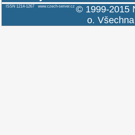
ISSN 1214-1267
www.czech-server.cz
© 1999-2015
o.
Všechna 