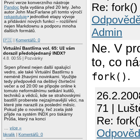
První verze konverzního nástroje
Re: fork()
Pandoc
byla vydána před 20 lety. Jeho
autor John MacFarlane při tomto výročí
Odpovědě
rekapituluje
jednotlivé etapy vývoje
a přidávání nových funkcí – rozšíření
nejen Markdownu a podporu mnoha
Admin
dalších formátů.
|🇵🇸
|
Komentářů: 0
Ne. V pr
Virtuální Bastlírna vol. 65: Už vám
dorazil předobjednaný INDX?
to, co n
4.8. 00:55 | Pozvánky
Srpen přinesl nejen další spalující
.
vedro, ale také Virtuální Bastlírnu s
fork()
neméně žhavými novinkami. Využijte
tedy předpovědi na deštivý čtvrteční
večer a od 20:00 se připojte online k
tomuto neformálnímu setkání kutilů,
26.2.200
techniků a vědců, kde se strahovskými
bastlíři proberete nejzajímavější věci, na
71 | Luš
které jste narazili za poslední měsíc.
Pokud jde o novinky, řeč zcela jistě
přijde na systém INDX pro tiskárny
Re: fork(
Průša, který na konci
…
více »
Odpověd
bkralik
|
Komentářů: 0