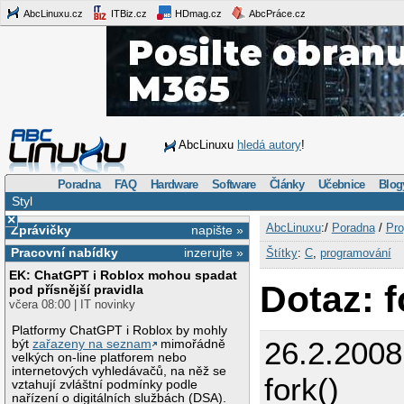
AbcLinuxu.cz
ITBiz.cz
HDmag.cz
AbcPráce.cz
AbcLinuxu
hledá autory
!
Poradna
FAQ
Hardware
Software
Články
Učebnice
Blog
Styl
×
AbcLinuxu
:/
Poradna
/
Pro
Zprávičky
napište »
Pracovní nabídky
inzerujte »
Štítky
:
C
,
programování
EK: ChatGPT i Roblox mohou spadat
Dotaz: f
pod přísnější pravidla
včera 08:00 | IT novinky
Platformy ChatGPT i Roblox by mohly
26.2.2008
být
zařazeny na seznam
mimořádně
velkých on-line platforem nebo
internetových vyhledávačů, na něž se
fork()
vztahují zvláštní podmínky podle
nařízení o digitálních službách (DSA).