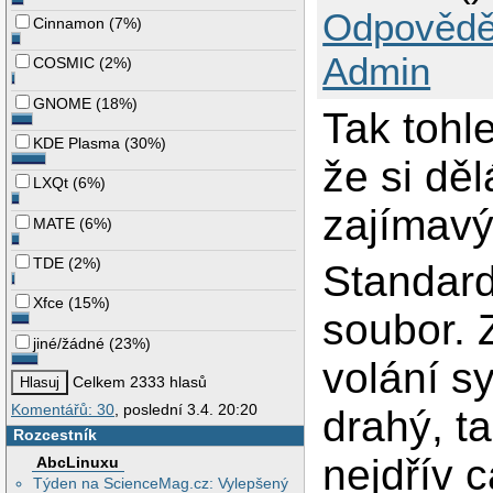
Odpovědě
Cinnamon
(
7%
)
Admin
COSMIC
(
2%
)
GNOME
(
18%
)
Tak tohle
KDE Plasma
(
30%
)
že si děl
LXQt
(
6%
)
zajímavý
MATE
(
6%
)
TDE
(
2%
)
Standard
Xfce
(
15%
)
soubor. 
jiné/žádné
(
23%
)
volání s
Celkem 2333 hlasů
Komentářů: 30
, poslední 3.4. 20:20
drahý, t
Rozcestník
nejdřív 
AbcLinuxu
Týden na ScienceMag.cz: Vylepšený