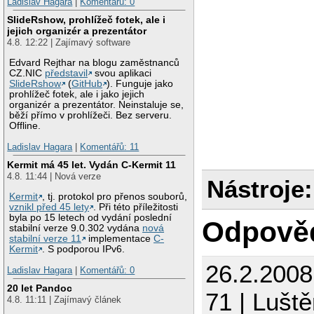
Ladislav Hagara
|
Komentářů: 0
SlideRshow, prohlížeč fotek, ale i
jejich organizér a prezentátor
4.8. 12:22 | Zajímavý software
Edvard Rejthar na blogu zaměstnanců
CZ.NIC
představil
svou aplikaci
SlideRshow
(
GitHub
). Funguje jako
prohlížeč fotek, ale i jako jejich
organizér a prezentátor. Neinstaluje se,
běží přímo v prohlížeči. Bez serveru.
Offline.
Ladislav Hagara
|
Komentářů: 11
Kermit má 45 let. Vydán C-Kermit 11
4.8. 11:44 | Nová verze
Nástroje:
Kermit
, tj. protokol pro přenos souborů,
vznikl před 45 lety
. Při této příležitosti
byla po 15 letech od vydání poslední
Odpově
stabilní verze 9.0.302 vydána
nová
stabilní verze 11
implementace
C-
Kermit
. S podporou IPv6.
26.2.200
Ladislav Hagara
|
Komentářů: 0
20 let Pandoc
71 | Luště
4.8. 11:11 | Zajímavý článek