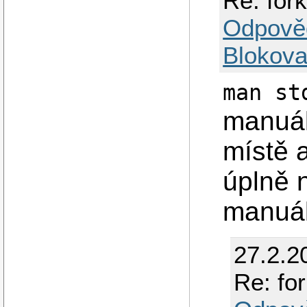
Re: fork
Odpově
Blokova
man st
manuál
místě 
úplně n
manuál
27.2.2
Re: for