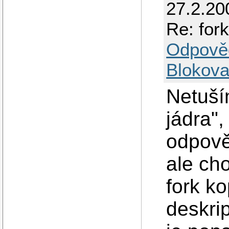
27.2.20
Re: fork
Odpově
Blokova
Netuší
jádra",
odpově
ale cho
fork ko
deskri