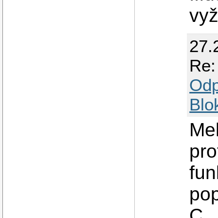
vy
27.
Re: 
Odp
Blo
Mel
pro
fun
pop
C.