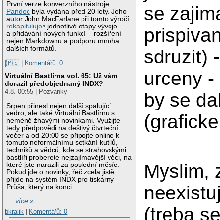
První verze konverzního nástroje
se zajim
Pandoc
byla vydána před 20 lety. Jeho
autor John MacFarlane při tomto výročí
rekapituluje
jednotlivé etapy vývoje
prispivan
a přidávání nových funkcí – rozšíření
nejen Markdownu a podporu mnoha
dalších formátů.
sdruzit) 
|🇵🇸
|
Komentářů: 0
urceny - 
Virtuální Bastlírna vol. 65: Už vám
dorazil předobjednaný INDX?
4.8. 00:55 | Pozvánky
by se da
Srpen přinesl nejen další spalující
vedro, ale také Virtuální Bastlírnu s
(graficke
neméně žhavými novinkami. Využijte
tedy předpovědi na deštivý čtvrteční
večer a od 20:00 se připojte online k
tomuto neformálnímu setkání kutilů,
techniků a vědců, kde se strahovskými
bastlíři proberete nejzajímavější věci, na
Myslim, 
které jste narazili za poslední měsíc.
Pokud jde o novinky, řeč zcela jistě
přijde na systém INDX pro tiskárny
neexistu
Průša, který na konci
…
více »
(treba s
bkralik
|
Komentářů: 0