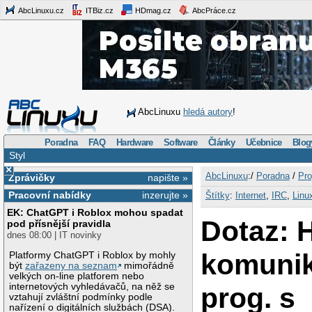
AbcLinuxu.cz
ITBiz.cz
HDmag.cz
AbcPráce.cz
AbcLinuxu
hledá autory
!
Poradna
FAQ
Hardware
Software
Články
Učebnice
Blog
Styl
×
AbcLinuxu
:/
Poradna
/
Pro
Zprávičky
napište »
Pracovní nabídky
inzerujte »
Štítky
:
Internet
,
IRC
,
Linu
EK: ChatGPT i Roblox mohou spadat
Dotaz: 
pod přísnější pravidla
dnes 08:00 | IT novinky
komunik
Platformy ChatGPT i Roblox by mohly
být
zařazeny na seznam
mimořádně
velkých on-line platforem nebo
internetových vyhledávačů, na něž se
prog. s
vztahují zvláštní podmínky podle
nařízení o digitálních službách (DSA).