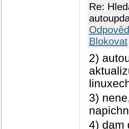
Re: Hled
autoupd
Odpověd
Blokovat
2) auto
aktualiz
linuxec
3) nene,
napichne
4) dam 