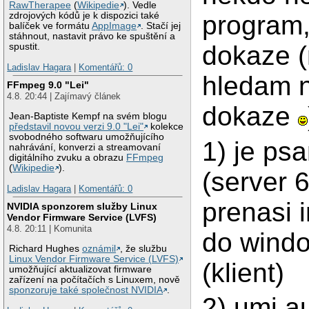
RawTherapee
(
Wikipedie
). Vedle
zdrojových kódů je k dispozici také
program,
balíček ve formátu
AppImage
. Stačí jej
stáhnout, nastavit právo ke spuštění a
dokaze (
spustit.
Ladislav Hagara
|
Komentářů: 0
hledam 
FFmpeg 9.0 "Lei"
4.8. 20:44 | Zajímavý článek
dokaze
Jean-Baptiste Kempf na svém blogu
představil novou verzi 9.0 "Lei"
kolekce
svobodného softwaru umožňujícího
1) je psa
nahrávání, konverzi a streamovaní
digitálního zvuku a obrazu
FFmpeg
(
Wikipedie
).
(server 6
Ladislav Hagara
|
Komentářů: 0
prenasi 
NVIDIA sponzorem služby Linux
Vendor Firmware Service (LVFS)
4.8. 20:11 | Komunita
do wind
Richard Hughes
oznámil
, že službu
Linux Vendor Firmware Service (LVFS)
(klient)
umožňující aktualizovat firmware
zařízení na počítačích s Linuxem, nově
sponzoruje také společnost NVIDIA
.
2) umi a