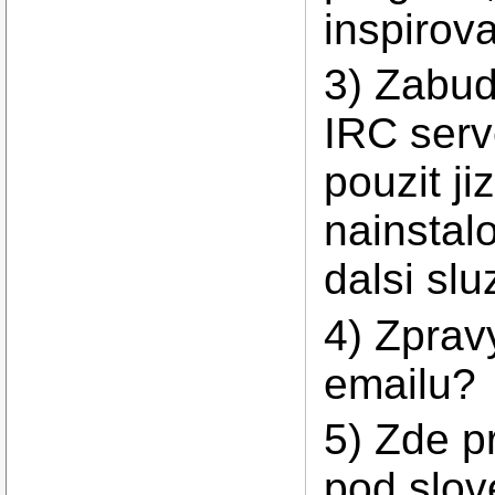
inspirova
3) Zabud
IRC serv
pouzit ji
nainstal
dalsi slu
4) Zprav
emailu?
5) Zde p
pod slov