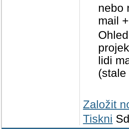
nebo 
mail +
Ohled
proje
lidi m
(stale
Založit 
Tiskni
Sd