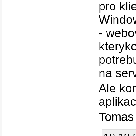
pro kli
Window
- webo
kteryko
potreb
na ser
Ale ko
aplikac
Tomas