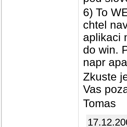
6) To WE
chtel na
aplikaci
do win. 
napr apa
Zkuste j
Vas poz
Tomas
17.12.2