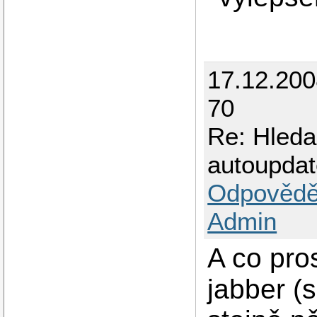
17.12.20
70
Re: Hleda
autoupda
Odpovědě
Admin
A co pro
jabber (s