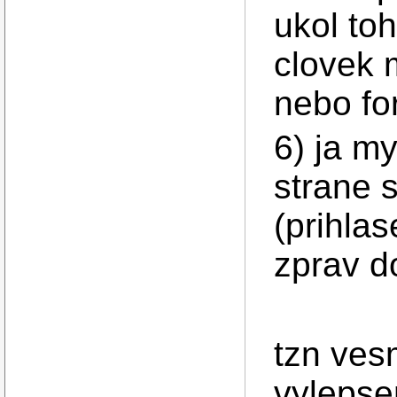
ukol to
clovek 
nebo fo
6) ja m
strane 
(prihlas
zprav do
tzn ves
vylepsen