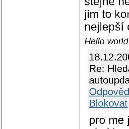
stejně ně
jim to ko
nejlepší 
Hello worl
18.12.2
Re: Hled
autoupd
Odpověd
Blokovat
pro me j