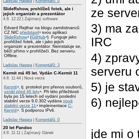
Ladislav Hagara
|
Komentářů: 0
ze serve
SlideRshow, prohlížeč fotek, ale i
jejich organizér a prezentátor
4.8. 12:22 | Zajímavý software
3) ma z
Edvard Rejthar na blogu zaměstnanců
CZ.NIC
představil
svou aplikaci
SlideRshow
(
GitHub
). Funguje jako
IRC
prohlížeč fotek, ale i jako jejich
organizér a prezentátor. Neinstaluje se,
běží přímo v prohlížeči. Bez serveru.
4) zprav
Offline.
Ladislav Hagara
|
Komentářů: 3
serveru 
Kermit má 45 let. Vydán C-Kermit 11
4.8. 11:44 | Nová verze
5) je sta
Kermit
, tj. protokol pro přenos souborů,
vznikl před 45 lety
. Při této příležitosti
byla po 15 letech od vydání poslední
6) nejle
stabilní verze 9.0.302 vydána
nová
stabilní verze 11
implementace
C-
Kermit
. S podporou IPv6.
Ladislav Hagara
|
Komentářů: 0
20 let Pandoc
jde mi o 
4.8. 11:11 | Zajímavý článek