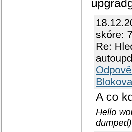
upgradg
18.12.2
skóre: 
Re: Hle
autoup
Odpově
Blokova
A co k
Hello wo
dumped)