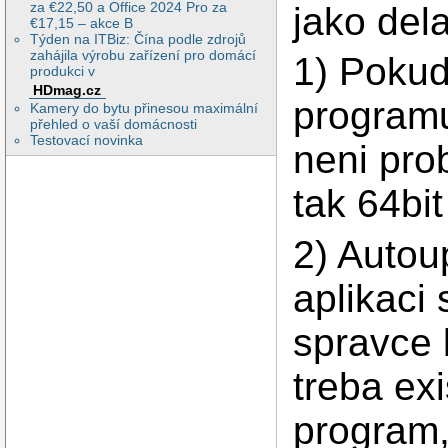
za €22,50 a Office 2024 Pro za
jako del
€17,15 – akce B
Týden na ITBiz: Čína podle zdrojů
zahájila výrobu zařízení pro domácí
1) Pokud
produkci v
HDmag.cz
programu
Kamery do bytu přinesou maximální
přehled o vaší domácnosti
Testovací novinka
neni pro
tak 64bit
2) Autou
aplikaci
spravce b
treba ex
program,