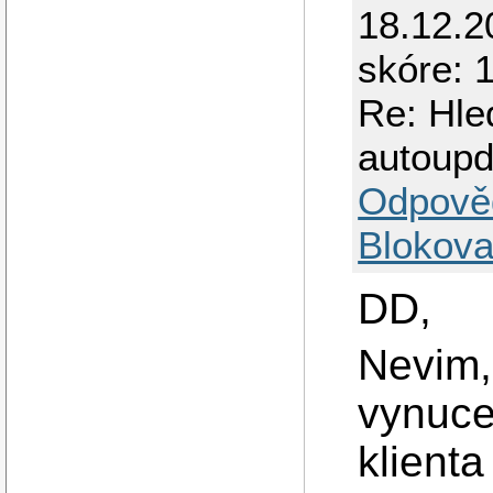
18.12.2
skóre: 
Re: Hle
autoup
Odpově
Blokova
DD,
Nevim,
vynuce
klienta 