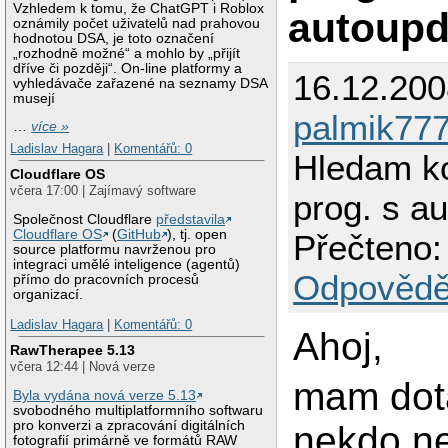
Vzhledem k tomu, že ChatGPT i Roblox
autoup
oznámily počet uživatelů nad prahovou
hodnotou DSA, je toto označení
„rozhodně možné“ a mohlo by „přijít
dříve či později“. On-line platformy a
16.12.200
vyhledávače zařazené na seznamy DSA
musejí
palmik77
…
více »
Ladislav Hagara
|
Komentářů: 0
Hledam k
Cloudflare OS
včera 17:00 | Zajímavý software
prog. s a
Společnost Cloudflare
představila
Cloudflare OS
(
GitHub
), tj. open
Přečteno:
source platformu navrženou pro
integraci umělé inteligence (agentů)
Odpovědě
přímo do pracovních procesů
organizací.
Ladislav Hagara
|
Komentářů: 0
Ahoj,
RawTherapee 5.13
včera 12:44 | Nová verze
mam dot
Byla vydána nová verze 5.13
svobodného multiplatformního softwaru
pro konverzi a zpracování digitálních
nekdo n
fotografií primárně ve formátů RAW