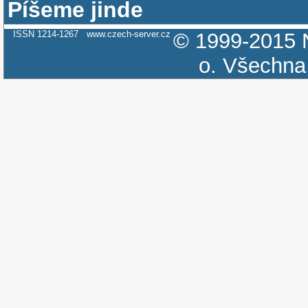
Píšeme jinde
ISSN 1214-1267
www.czech-server.cz
© 1999-2015
o.
Všechna 