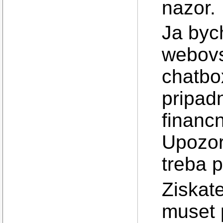
nazor.
Ja byc
webovs
chatbo
pripad
financ
Upozor
treba 
Ziskat
muset 