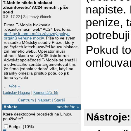
T-Mobile nikdo k blokaci
napiste. 
‚dezinfowebu‘ AC24 nenutil, píše
soud
3.8. 17:22 | Zajímavý článek
penize, 
Firma T-Mobile blokovala
„dezinformační web“ AC24 bez toho,
potrebuji
aniž by k tomu měla závazný pokyn
orgánů veřejné moci
. Píše to ve svém
rozsudku Městský soud v Praze, který
Pokud to
po čtyřech letech uzavřel kauzu blokace
zmíněného webu. Operátor musí
uhradit škodu ve výši 35 tisíc korun.
omlouva
Advokát společnosti T-Mobile se snažil i
u odvolacího senátu argumentovat tím,
že firma jednala v dobré víře, když na
stránky omezila přístup poté, co ji k
tomu vyzvalo
…
více »
Ladislav Hagara
|
Komentářů: 55
Centrum
|
Napsat
|
Starší
Anketa
navrhněte »
Nástroje:
Které desktopové prostředí na Linuxu
používáte?
Budgie
(
10%
)