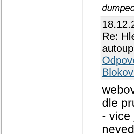
dumped
18.12.
Re: Hl
autou
Odpov
Blokov
webov
dle p
- vice
neved