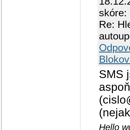
18.12.
skóre:
Re: Hl
autou
Odpov
Blokov
SMS j
aspoň
(cisl
(nejak
Hello w