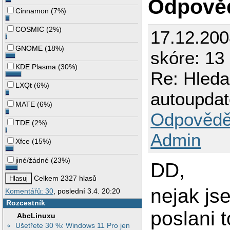
Odpově
Cinnamon
(
7%
)
COSMIC
(
2%
)
17.12.20
GNOME
(
18%
)
skóre: 13
KDE Plasma
(
30%
)
Re: Hleda
LXQt
(
6%
)
autoupda
MATE
(
6%
)
Odpovědě
TDE
(
2%
)
Admin
Xfce
(
15%
)
jiné/žádné
(
23%
)
DD,
Celkem 2327 hlasů
nejak js
Komentářů: 30
, poslední 3.4. 20:20
Rozcestník
poslani 
AbcLinuxu
Ušetřete 30 %: Windows 11 Pro jen