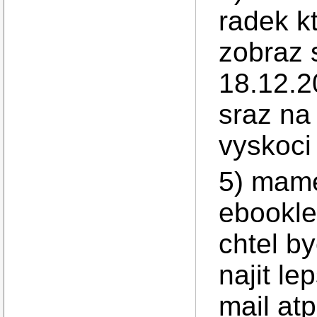
radek k
zobraz 
18.12.2
sraz na
vyskoci
5) mame
ebookle
chtel by
najit le
mail at