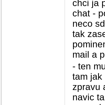
chci ja 
chat - 
neco sde
tak zas
pominen
mail a p
- ten m
tam jak 
zpravu a
navic t