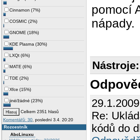
pomocí A
Cinnamon
(
7%
)
nápady.
COSMIC
(
2%
)
GNOME
(
18%
)
KDE Plasma
(
30%
)
LXQt
(
6%
)
Nástroje:
MATE
(
6%
)
TDE
(
2%
)
Odpově
Xfce
(
15%
)
29.1.2009
jiné/žádné
(
23%
)
Celkem 2351 hlasů
Re: Uklád
Komentářů: 30
, poslední 3.4. 20:20
kódů do d
Rozcestník
AbcLinuxu