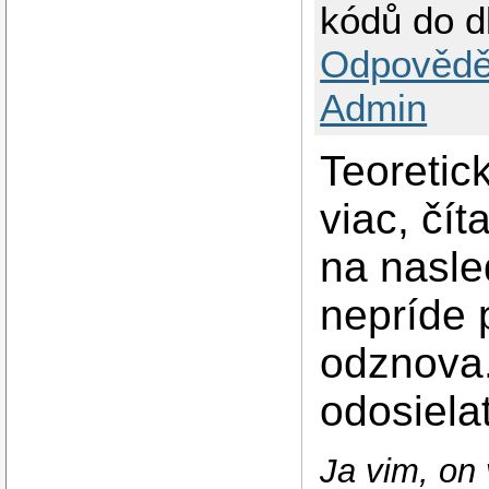
kódů do d
Odpovědě
Admin
Teoretic
viac, čí
na nasle
nepríde 
odznova.
odosielať
Ja vim, on 