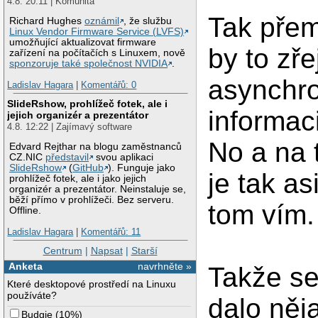
4.8. 20:11 | Komunita
Tak přem
Richard Hughes
oznámil
, že službu
Linux Vendor Firmware Service (LVFS)
umožňující aktualizovat firmware
by to zř
zařízení na počítačích s Linuxem, nově
sponzoruje také společnost NVIDIA
.
asynchro
Ladislav Hagara
|
Komentářů: 0
SlideRshow, prohlížeč fotek, ale i
informac
jejich organizér a prezentátor
4.8. 12:22 | Zajímavý software
No a na 
Edvard Rejthar na blogu zaměstnanců
CZ.NIC
představil
svou aplikaci
SlideRshow
(
GitHub
). Funguje jako
je tak a
prohlížeč fotek, ale i jako jejich
organizér a prezentátor. Neinstaluje se,
běží přímo v prohlížeči. Bez serveru.
tom vím.
Offline.
Ladislav Hagara
|
Komentářů: 11
Centrum
|
Napsat
|
Starší
Anketa
navrhněte »
Takže se 
Které desktopové prostředí na Linuxu
používáte?
dalo něj
Budgie
(
10%
)