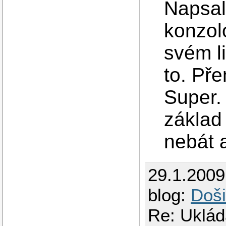
Napsal
konzol
svém l
to. Pře
Super. 
základ 
nebát 
29.1.200
blog:
Doši
Re: Uklád