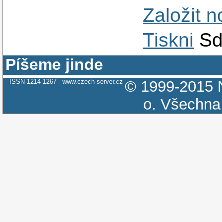
Založit 
Tiskni
Sd
Píšeme jinde
ISSN 1214-1267
www.czech-server.cz
© 1999-2015
o.
Všechna 