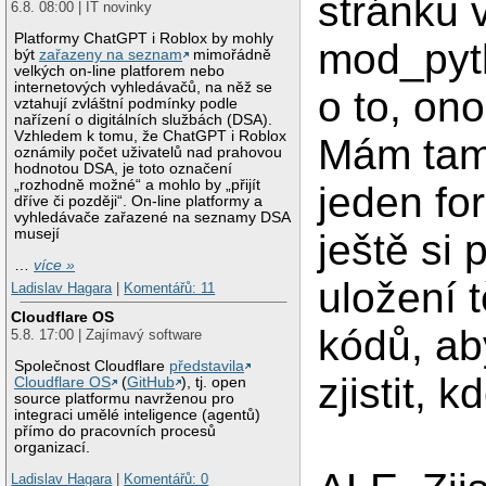
stránku 
6.8. 08:00 | IT novinky
Platformy ChatGPT i Roblox by mohly
mod_pyt
být
zařazeny na seznam
mimořádně
velkých on-line platforem nebo
internetových vyhledávačů, na něž se
o to, ono
vztahují zvláštní podmínky podle
nařízení o digitálních službách (DSA).
Vzhledem k tomu, že ChatGPT i Roblox
Mám ta
oznámily počet uživatelů nad prahovou
hodnotou DSA, je toto označení
„rozhodně možné“ a mohlo by „přijít
jeden fo
dříve či později“. On-line platformy a
vyhledávače zařazené na seznamy DSA
musejí
ještě si 
…
více »
uložení 
Ladislav Hagara
|
Komentářů: 11
Cloudflare OS
kódů, ab
5.8. 17:00 | Zajímavý software
Společnost Cloudflare
představila
zjistit, 
Cloudflare OS
(
GitHub
), tj. open
source platformu navrženou pro
integraci umělé inteligence (agentů)
přímo do pracovních procesů
organizací.
Ladislav Hagara
|
Komentářů: 0