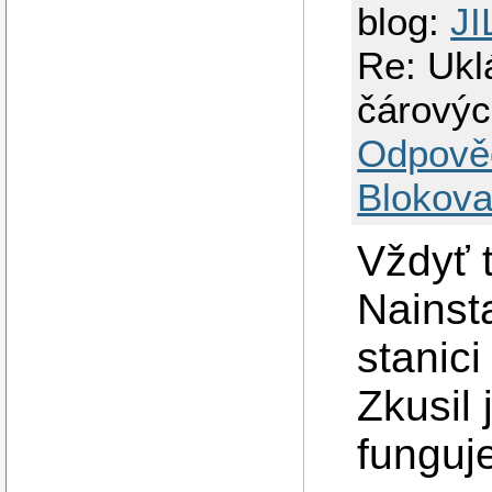
blog:
JI
Re: Ukl
čárovýc
Odpově
Blokova
Vždyť 
Nainst
stanici
Zkusil 
funguj