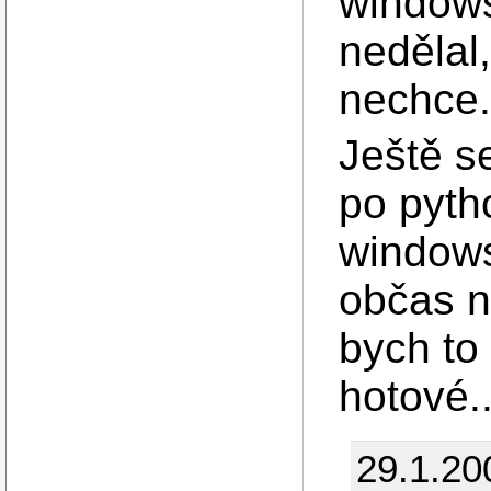
windows
nedělal
nechce.
Ještě s
po pyth
windows
občas n
bych to 
hotové..
29.1.20