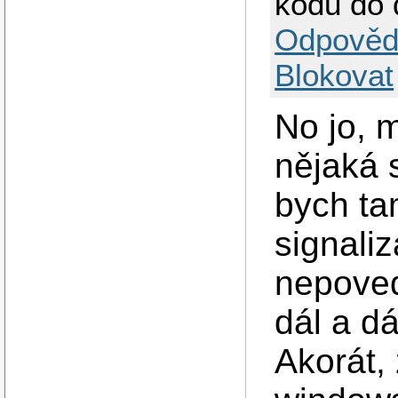
kódů do 
Odpověd
Blokovat
No jo, m
nějaká 
bych ta
signali
nepoved
dál a d
Akorát, 