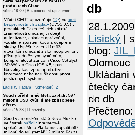
Série bezpečnostních záplat v
db
produktech Cisco
včera 16:00 | Bezpečnostní upozornění
Vládní CERT upozorňuje (
𝕏
) na
sérii
28.1.200
bezpečnostních záplat
(CVSS 9.9) v
produktech Cisco řešících kritické
zranitelnosti umožňující obejití
Lisický
| s
autentizace, eskalaci oprávnění,
vzdálené spuštění kódu a odepření
služby. Úspěšné zneužití může
blog:
JIL_
útočníkům umožnit získat neoprávněný
přístup k dotčeným systémům,
Olomouc
kompromitovat zařízení Cisco Catalyst
SD-WAN a Cisco IOS XE, spustit
libovolný kód, zpřístupnit citlivé
Ukládání 
informace nebo narušit dostupnost
postižených systémů.
čtečky čá
Ladislav Hagara
|
Komentářů: 2
Soud nařídil firmě Meta zaplatit 567
do db
milionů USD kvůli újmě způsobené
dětem
Přečteno:
včera 15:33 | IT novinky
Soud v americkém státě Nové Mexiko
Odpovědě
ve čtvrtek
nařídil
internetové
společnosti Meta Platforms zaplatit 567
milionů dolarů (téměř 12 miliard Kč) za