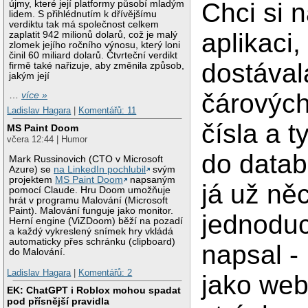
Chci si 
újmy, které její platformy působí mladým
lidem. S přihlédnutím k dřívějšímu
verdiktu tak má společnost celkem
aplikaci,
zaplatit 942 milionů dolarů, což je malý
zlomek jejího ročního výnosu, který loni
činil 60 miliard dolarů. Čtvrteční verdikt
dostával
firmě také nařizuje, aby změnila způsob,
jakým její
čárovýc
…
více »
Ladislav Hagara
|
Komentářů: 11
čísla a t
MS Paint Doom
včera 12:44 | Humor
do datab
Mark Russinovich (CTO v Microsoft
Azure) se
na LinkedIn pochlubil
svým
projektem
MS Paint Doom
napsaným
já už ně
pomocí Claude. Hru Doom umožňuje
hrát v programu Malování (Microsoft
Paint). Malování funguje jako monitor.
jednodu
Herní engine (ViZDoom) běží na pozadí
a každý vykreslený snímek hry vkládá
automaticky přes schránku (clipboard)
napsal -
do Malování.
Ladislav Hagara
|
Komentářů: 2
jako we
EK: ChatGPT i Roblox mohou spadat
pod přísnější pravidla