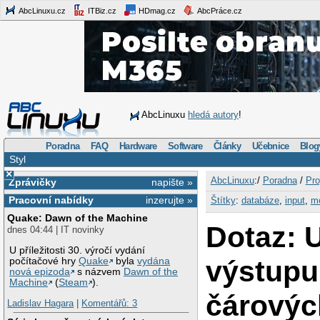
AbcLinuxu.cz
ITBiz.cz
HDmag.cz
AbcPráce.cz
AbcLinuxu
hledá autory
!
Poradna
FAQ
Hardware
Software
Články
Učebnice
Blog
Styl
×
AbcLinuxu
:/
Poradna
/
Pro
Zprávičky
napište »
Pracovní nabídky
inzerujte »
Štítky
:
databáze
,
input
,
m
Quake: Dawn of the Machine
Dotaz: 
dnes 04:44 | IT novinky
U příležitosti 30. výročí vydání
výstupu
počítačové hry
Quake
byla
vydána
nová epizoda
s názvem
Dawn of the
Machine
(
Steam
).
čárovýc
Ladislav Hagara
|
Komentářů: 3