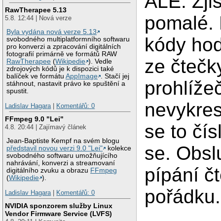
ALE. Zjis
RawTherapee 5.13
pomalé. 
5.8. 12:44 | Nová verze
Byla vydána nová verze 5.13
kódy hod
svobodného multiplatformního softwaru
pro konverzi a zpracování digitálních
fotografií primárně ve formátů RAW
ze čtečk
RawTherapee
(
Wikipedie
). Vedle
zdrojových kódů je k dispozici také
balíček ve formátu
AppImage
. Stačí jej
prohlížeč
stáhnout, nastavit právo ke spuštění a
spustit.
nevykres
Ladislav Hagara
|
Komentářů: 0
FFmpeg 9.0 "Lei"
se to čís
4.8. 20:44 | Zajímavý článek
Jean-Baptiste Kempf na svém blogu
se. Obs
představil novou verzi 9.0 "Lei"
kolekce
svobodného softwaru umožňujícího
nahrávání, konverzi a streamovaní
pípání čt
digitálního zvuku a obrazu
FFmpeg
(
Wikipedie
).
pořádku.
Ladislav Hagara
|
Komentářů: 0
NVIDIA sponzorem služby Linux
Vendor Firmware Service (LVFS)