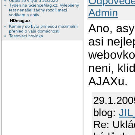
Odpovědě
Událo se v týdnu 32/2026
Týden na ScienceMag.cz: Vylepšený
Admin
test nenašel žádný rozdíl mezi
vodíkem a antiv
HDmag.cz
Ano, asy
Kamery do bytu přinesou maximální
přehled o vaší domácnosti
Testovací novinka
asi nejl
webovkou
neni, kl
AJAXu.
29.1.200
blog:
JIL
Re: Uklá