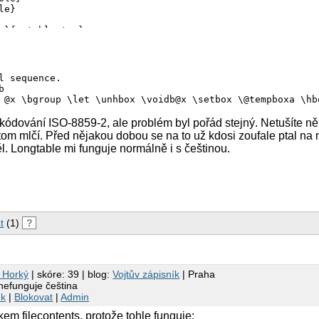
e}

s}{mytable.tex}

l sequence.



th}{mytable.tex}

kódování ISO-8859-2, ale problém byl pořád stejný. Netušíte ně
m mlčí. Před nějakou dobou se na to už kdosi zoufale ptal na ma
 Longtable mi funguje normálně i s češtinou.
t
(1)
?
h Horký
| skóre: 39 | blog:
Vojtův zápisník
| Praha
nefunguje čeština
nk
|
Blokovat
|
Admin
kem filecontents, protože tohle funguje: