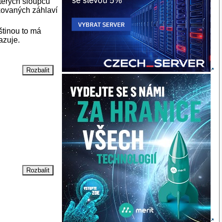
kterých sloupců
akovaných záhlaví
eštinou to má
azuje.