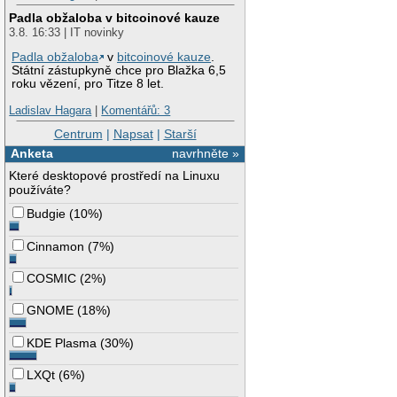
Padla obžaloba v bitcoinové kauze
3.8. 16:33 | IT novinky
Padla obžaloba
v
bitcoinové kauze
.
Státní zástupkyně chce pro Blažka 6,5
roku vězení, pro Titze 8 let.
Ladislav Hagara
|
Komentářů: 3
Centrum
|
Napsat
|
Starší
Anketa
navrhněte »
Které desktopové prostředí na Linuxu
používáte?
Budgie
(
10%
)
Cinnamon
(
7%
)
COSMIC
(
2%
)
GNOME
(
18%
)
KDE Plasma
(
30%
)
LXQt
(
6%
)