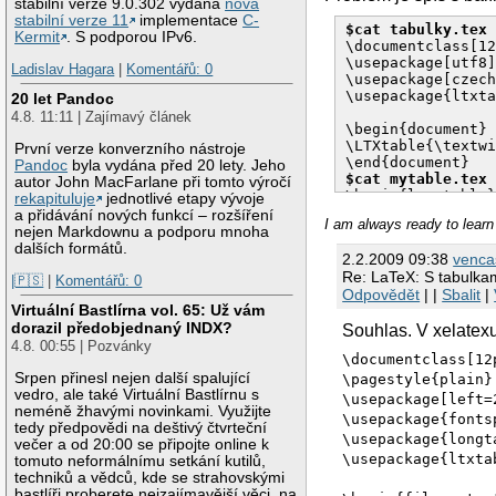
stabilní verze 9.0.302 vydána
nová
stabilní verze 11
implementace
C-
$cat tabulky.tex
Kermit
. S podporou IPv6.
\documentclass[12
\usepackage[utf8]
Ladislav Hagara
|
Komentářů: 0
\usepackage[czech
\usepackage{ltxta
20 let Pandoc
4.8. 11:11 | Zajímavý článek
\begin{document}

\LTXtable{\textwi
První verze konverzního nástroje
Pandoc
byla vydána před 20 lety. Jeho
$cat mytable.tex
autor John MacFarlane při tomto výročí
\begin{longtable}
rekapituluje
jednotlivé etapy vývoje
Něco

a přidávání nových funkcí – rozšíření
I am always ready to learn 
nejen Markdownu a podporu mnoha
$pdflatex tabulk
dalších formátů.
2.2.2009 09:38
venca
...

Re: LaTeX: S tabulkam
Output written on
|🇵🇸
|
Komentářů: 0
Odpovědět
| |
Sbalit
|
Transcript writt
Virtuální Bastlírna vol. 65: Už vám
dorazil předobjednaný INDX?
Souhlas. V xelatexu
4.8. 00:55 | Pozvánky
\documentclass[12
Srpen přinesl nejen další spalující
\pagestyle{plain}
vedro, ale také Virtuální Bastlírnu s
\usepackage[left=
neméně žhavými novinkami. Využijte
\usepackage{fonts
tedy předpovědi na deštivý čtvrteční
\usepackage{longt
večer a od 20:00 se připojte online k
\usepackage{ltxta
tomuto neformálnímu setkání kutilů,
techniků a vědců, kde se strahovskými
bastlíři proberete nejzajímavější věci, na