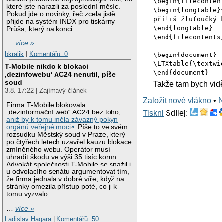
\begin{fileconten
které jste narazili za poslední měsíc.
\begin{longtable}
Pokud jde o novinky, řeč zcela jistě
příliš žluťoučký 
přijde na systém INDX pro tiskárny
\end{longtable}
Průša, který na konci
\end{filecontents
…
více »
bkralik
|
Komentářů: 0
\begin{document}
\LTXtable{\textwi
T-Mobile nikdo k blokaci
\end{document}
‚dezinfowebu‘ AC24 nenutil, píše
soud
Takže tam bych vidě
3.8. 17:22 | Zajímavý článek
Založit nové vlákno
•
Firma T-Mobile blokovala
„dezinformační web“ AC24 bez toho,
Tiskni
Sdílej:
aniž by k tomu měla závazný pokyn
orgánů veřejné moci
. Píše to ve svém
rozsudku Městský soud v Praze, který
po čtyřech letech uzavřel kauzu blokace
zmíněného webu. Operátor musí
uhradit škodu ve výši 35 tisíc korun.
Advokát společnosti T-Mobile se snažil i
u odvolacího senátu argumentovat tím,
že firma jednala v dobré víře, když na
stránky omezila přístup poté, co ji k
tomu vyzvalo
…
více »
Ladislav Hagara
|
Komentářů: 50