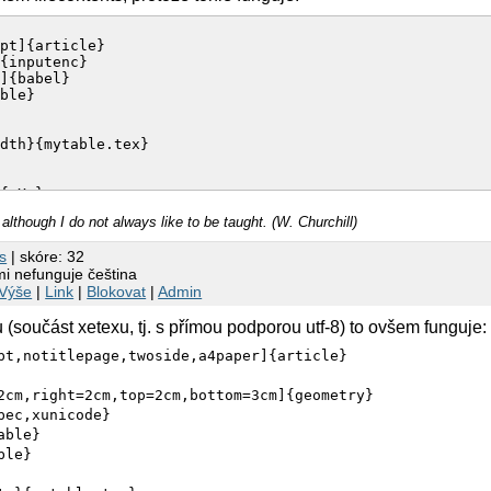
pt]{article}

{inputenc}

]{babel}

ble}

dth}{mytable.tex}

{ X }

although I do not always like to be taught. (W. Churchill)
y.tex
s
| skóre: 32
i nefunguje čeština
 tabulky.pdf (1 page, 4210 bytes).

Výše
|
Link
|
Blokovat
|
Admin
en on tabulky.log.
 (součást xetexu, tj. s přímou podporou utf-8) to ovšem funguje:
pt,notitlepage,twoside,a4paper]{article}
2cm,right=2cm,top=2cm,bottom=3cm]{geometry}
pec,xunicode}
able}
ble}