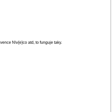
ence N\v{e}co atd, to funguje taky.