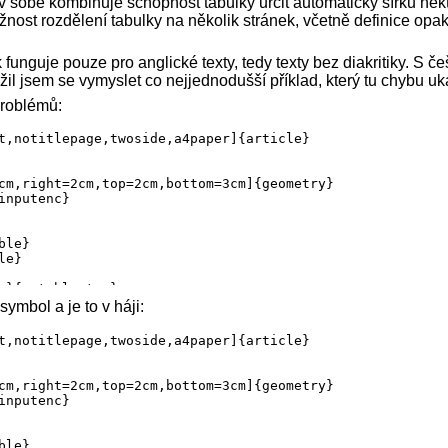
k v sobě kombinuje schopnost tabulky určit automaticky šířku ně
žnost rozdělení tabulky na několik stránek, včetně definice op
 funguje pouze pro anglické texty, tedy texty bez diakritiky. S č
il jsem se vymyslet co nejjednodušší příklad, který tu chybu uk
problémů:
t,notitlepage,twoside,a4paper]{article}

cm,right=2cm,top=2cm,bottom=3cm]{geometry}

inputenc}

le}

e}

s}{mytable.tex}

symbol a je to v háji:
t,notitlepage,twoside,a4paper]{article}

cm,right=2cm,top=2cm,bottom=3cm]{geometry}

th}{mytable.tex}

inputenc}

le}
