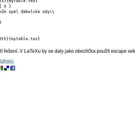
ts}{mytable.tex}
{ X }
kůň úpěl ďábelské ódy\\
}
dth}{mytable.tex}
l řešení. V LaTeXu by se daly jako obezlička použít escape sekv
Nahoru