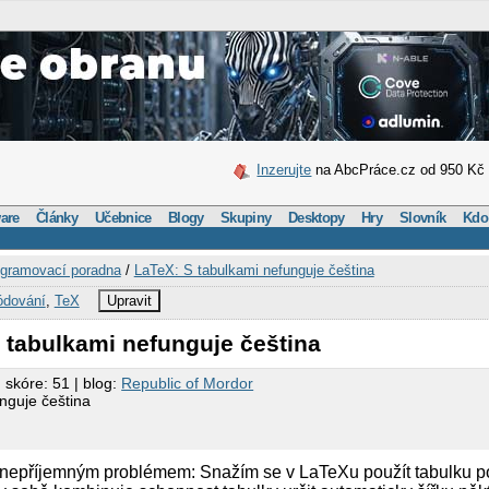
Inzerujte
na AbcPráce.cz od 950 Kč
are
Články
Učebnice
Blogy
Skupiny
Desktopy
Hry
Slovník
Kdo
gramovací poradna
/
LaTeX: S tabulkami nefunguje čeština
ódování
,
TeX
Upravit
 tabulkami nefunguje čeština
 skóre: 51 | blog:
Republic of Mordor
nguje čeština
s nepříjemným problémem: Snažím se v LaTeXu použít tabulku p