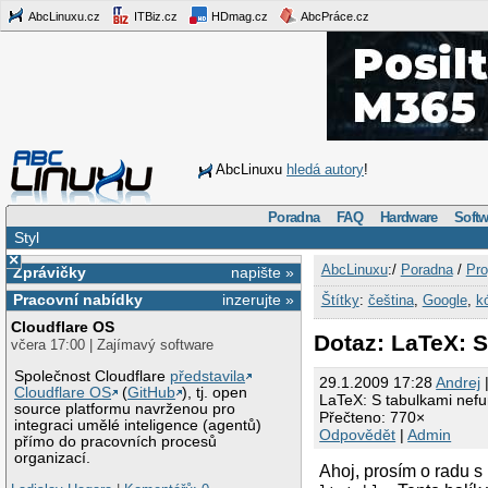
AbcLinuxu.cz
ITBiz.cz
HDmag.cz
AbcPráce.cz
AbcLinuxu
hledá autory
!
Poradna
FAQ
Hardware
Softw
Styl
×
AbcLinuxu
:/
Poradna
/
Pro
Zprávičky
napište »
Pracovní nabídky
inzerujte »
Štítky
:
čeština
,
Google
,
k
Cloudflare OS
Dotaz: LaTeX: S
včera 17:00 | Zajímavý software
Společnost Cloudflare
představila
29.1.2009 17:28
Andrej
|
Cloudflare OS
(
GitHub
), tj. open
LaTeX: S tabulkami nefu
source platformu navrženou pro
Přečteno: 770×
integraci umělé inteligence (agentů)
Odpovědět
|
Admin
přímo do pracovních procesů
organizací.
Ahoj, prosím o radu 