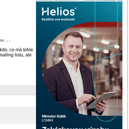
kdo, co má tohle
iling listu, ale