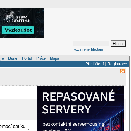
Rozšířené hledání
 je
Bazar
Portál
Práce
Mapa
Přihlášení
|
Registrace
omocí balíku