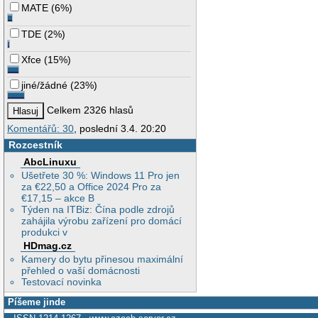
MATE
(
6%
)
TDE
(
2%
)
Xfce
(
15%
)
jiné/žádné
(
23%
)
Celkem 2326 hlasů
Komentářů: 30
, poslední 3.4. 20:20
Rozcestník
AbcLinuxu
Ušetřete 30 %: Windows 11 Pro jen
za €22,50 a Office 2024 Pro za
€17,15 – akce B
Týden na ITBiz: Čína podle zdrojů
zahájila výrobu zařízení pro domácí
produkci v
HDmag.cz
Kamery do bytu přinesou maximální
přehled o vaší domácnosti
Testovací novinka
Píšeme jinde