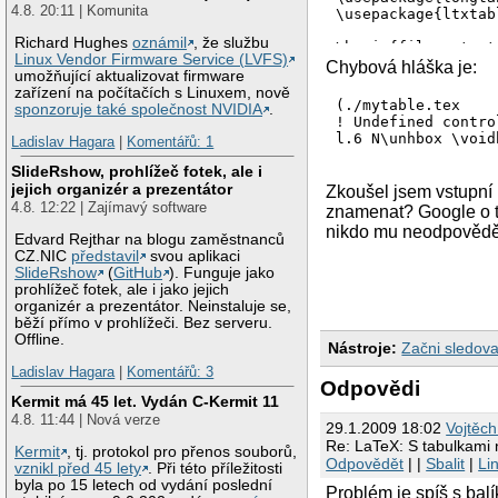
4.8. 20:11 | Komunita
\usepackage{ltxtabl
Richard Hughes
oznámil
, že službu
\begin{filecontent
Linux Vendor Firmware Service (LVFS)
Chybová hláška je:
umožňující aktualizovat firmware
Něco.
 \\

zařízení na počítačích s Linuxem, nově
\end{longtable}

(./mytable.tex

sponzoruje také společnost NVIDIA
.
\end{filecontents}

! Undefined contro
l.6 N\unhbox \voidb
Ladislav Hagara
|
Komentářů: 1
\begin{document}

\LTXtable{\textwid
SlideRshow, prohlížeč fotek, ale i
jejich organizér a prezentátor
Zkoušel jsem vstupní 
4.8. 12:22 | Zajímavý software
znamenat? Google o to
nikdo mu neodpověděl.
Edvard Rejthar na blogu zaměstnanců
CZ.NIC
představil
svou aplikaci
SlideRshow
(
GitHub
). Funguje jako
prohlížeč fotek, ale i jako jejich
organizér a prezentátor. Neinstaluje se,
běží přímo v prohlížeči. Bez serveru.
Offline.
Nástroje:
Začni sledova
Ladislav Hagara
|
Komentářů: 3
Odpovědi
Kermit má 45 let. Vydán C-Kermit 11
4.8. 11:44 | Nová verze
29.1.2009 18:02
Vojtěc
Re: LaTeX: S tabulkami 
Kermit
, tj. protokol pro přenos souborů,
Odpovědět
| |
Sbalit
|
Li
vznikl před 45 lety
. Při této příležitosti
byla po 15 letech od vydání poslední
Problém je spíš s balí