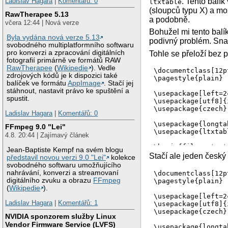
. Tento balí
Ladislav Hagara
|
Komentářů: 0
ltxtable
(sloupců typu X) a mo
RawTherapee 5.13
a podobně.
včera 12:44 | Nová verze
Bohužel mi tento balík
Byla vydána nová verze 5.13
podivný problém. Snaž
svobodného multiplatformního softwaru
pro konverzi a zpracování digitálních
Tohle se přeloží bez 
fotografií primárně ve formátů RAW
RawTherapee
(
Wikipedie
). Vedle
\documentclass[12p
zdrojových kódů je k dispozici také
\pagestyle{plain}

balíček ve formátu
AppImage
. Stačí jej
stáhnout, nastavit právo ke spuštění a
\usepackage[left=2
spustit.
\usepackage[utf8]{
\usepackage{czech}

Ladislav Hagara
|
Komentářů: 0
\usepackage{longtab
FFmpeg 9.0 "Lei"
\usepackage{ltxtabl
4.8. 20:44 | Zajímavý článek
\begin{filecontent
Jean-Baptiste Kempf na svém blogu
Stačí ale jeden český 
představil novou verzi 9.0 "Lei"
kolekce
Something.
 \\

svobodného softwaru umožňujícího
\end{longtable}

nahrávání, konverzi a streamovaní
\documentclass[12p
\end{filecontents}

digitálního zvuku a obrazu
FFmpeg
\pagestyle{plain}

(
Wikipedie
).
\begin{document}

\usepackage[left=2
\LTXtable{\textwid
Ladislav Hagara
|
Komentářů: 1
\usepackage[utf8]{
\usepackage{czech}

NVIDIA sponzorem služby Linux
Vendor Firmware Service (LVFS)
\usepackage{longtab