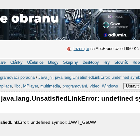
Inzerujte
na AbcPráce.cz od 950 Kč
are
Články
Učebnice
Blogy
Skupiny
Desktopy
Hry
Slovník
Kdo
gramovací poradna
/
Java jni: java.lang.UnsatisfiedLinkError: undefined s
pilace
,
libc
,
MPlayer
,
multimédia
,
programování
,
video
,
Windows
Upravit
: java.lang.UnsatisfiedLinkError: undefined 
atisfiedLinkError: undefined symbol: JAWT_GetAW