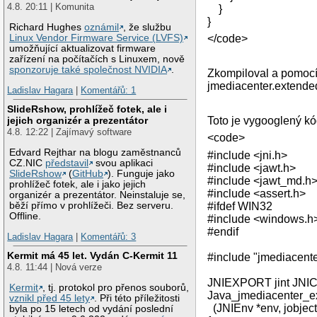
4.8. 20:11 | Komunita
}
}
Richard Hughes
oznámil
, že službu
Linux Vendor Firmware Service (LVFS)
</code>
umožňující aktualizovat firmware
zařízení na počítačích s Linuxem, nově
sponzoruje také společnost NVIDIA
.
Zkompiloval a pomocí 
jmediacenter.extend
Ladislav Hagara
|
Komentářů: 1
SlideRshow, prohlížeč fotek, ale i
jejich organizér a prezentátor
Toto je vygooglený k
4.8. 12:22 | Zajímavý software
<code>
Edvard Rejthar na blogu zaměstnanců
#include <jni.h>
CZ.NIC
představil
svou aplikaci
#include <jawt.h>
SlideRshow
(
GitHub
). Funguje jako
#include <jawt_md.h
prohlížeč fotek, ale i jako jejich
#include <assert.h>
organizér a prezentátor. Neinstaluje se,
běží přímo v prohlížeči. Bez serveru.
#ifdef WIN32
Offline.
#include <windows.h
#endif
Ladislav Hagara
|
Komentářů: 3
Kermit má 45 let. Vydán C-Kermit 11
#include "jmediacen
4.8. 11:44 | Nová verze
JNIEXPORT jint JNI
Kermit
, tj. protokol pro přenos souborů,
Java_jmediacenter_
vznikl před 45 lety
. Při této příležitosti
(JNIEnv *env, jobject
byla po 15 letech od vydání poslední