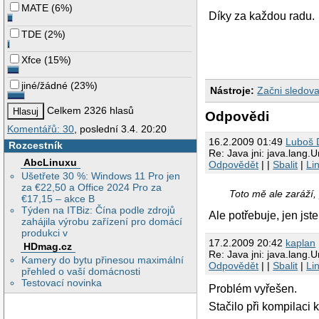
MATE
(
6%
)
Díky za každou radu.
TDE
(
2%
)
Xfce
(
15%
)
jiné/žádné
(
23%
)
Nástroje:
Začni sledova
Celkem 2326 hlasů
Odpovědi
Komentářů: 30
, poslední 3.4. 20:20
16.2.2009 01:49
Luboš D
Rozcestník
Re: Java jni: java.lang
AbcLinuxu
Odpovědět
| |
Sbalit
|
Li
Ušetřete 30 %: Windows 11 Pro jen
za €22,50 a Office 2024 Pro za
Toto mě ale zaráží,
€17,15 – akce B
Týden na ITBiz: Čína podle zdrojů
Ale potřebuje, jen jst
zahájila výrobu zařízení pro domácí
produkci v
17.2.2009 20:42
kaplan
HDmag.cz
Re: Java jni: java.lang
Kamery do bytu přinesou maximální
Odpovědět
| |
Sbalit
|
Li
přehled o vaší domácnosti
Testovací novinka
Problém vyřešen.
Stačilo při kompilaci 