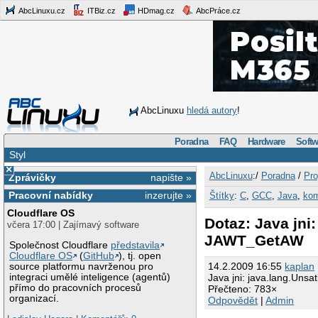
AbcLinuxu.cz
ITBiz.cz
HDmag.cz
AbcPráce.cz
AbcLinuxu
hledá autory
!
Poradna
FAQ
Hardware
Softw
Styl
×
AbcLinuxu
:/
Poradna
/
Pro
Zprávičky
napište »
Pracovní nabídky
inzerujte »
Štítky
:
C
,
GCC
,
Java
,
kom
Cloudflare OS
Dotaz: Java jni
včera 17:00 | Zajímavý software
JAWT_GetAW
Společnost Cloudflare
představila
Cloudflare OS
(
GitHub
), tj. open
14.2.2009 16:55
kaplan
source platformu navrženou pro
integraci umělé inteligence (agentů)
Java jni: java.lang.Uns
přímo do pracovních procesů
Přečteno: 783×
organizací.
Odpovědět
|
Admin