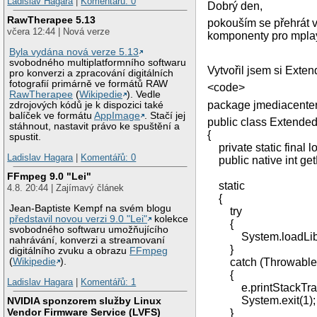
Ladislav Hagara
|
Komentářů: 0
Dobrý den,
RawTherapee 5.13
pokouším se přehrát v
včera 12:44 | Nová verze
komponenty pro mplaye
Byla vydána nová verze 5.13
svobodného multiplatformního softwaru
Vytvořil jsem si Exte
pro konverzi a zpracování digitálních
fotografií primárně ve formátů RAW
<code>
RawTherapee
(
Wikipedie
). Vedle
package jmediacente
zdrojových kódů je k dispozici také
balíček ve formátu
AppImage
. Stačí jej
public class Extende
stáhnout, nastavit právo ke spuštění a
{
spustit.
private static final 
Ladislav Hagara
|
Komentářů: 0
public native int ge
FFmpeg 9.0 "Lei"
static
4.8. 20:44 | Zajímavý článek
{
Jean-Baptiste Kempf na svém blogu
try
představil novou verzi 9.0 "Lei"
kolekce
{
svobodného softwaru umožňujícího
System.loadLibrar
nahrávání, konverzi a streamovaní
}
digitálního zvuku a obrazu
FFmpeg
(
Wikipedie
).
catch (Throwable 
{
Ladislav Hagara
|
Komentářů: 1
e.printStackTrac
System.exit(1);
NVIDIA sponzorem služby Linux
Vendor Firmware Service (LVFS)
}