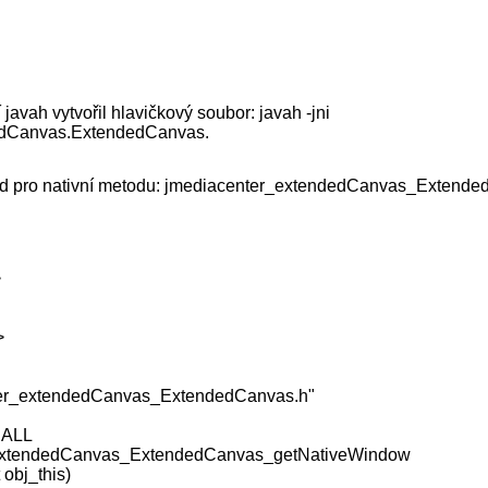
javah vytvořil hlavičkový soubor: javah -jni
edCanvas.ExtendedCanvas.
ód pro nativní metodu: jmediacenter_extendedCanvas_Extende
>
>
ter_extendedCanvas_ExtendedCanvas.h"
CALL
extendedCanvas_ExtendedCanvas_getNativeWindow
 obj_this)