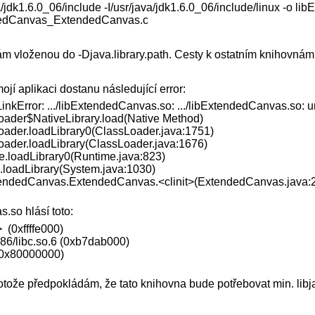
a/jdk1.6.0_06/include -I/usr/java/jdk1.6.0_06/include/linux -o 
dedCanvas_ExtendedCanvas.c
vloženou do -Djava.library.path. Cesty k ostatním knihovnám z ..
jí aplikaci dostanu následující error:
dLinkError: .../libExtendedCanvas.so: .../libExtendedCanvas.s
ader$NativeLibrary.load(Native Method)
ader.loadLibrary0(ClassLoader.java:1751)
ader.loadLibrary(ClassLoader.java:1676)
.loadLibrary0(Runtime.java:823)
loadLibrary(System.java:1030)
endedCanvas.ExtendedCanvas.<clinit>(ExtendedCanvas.java:
.so hlásí toto:
(0xffffe000)
86/libc.so.6 (0xb7dab000)
(0x80000000)
rotože předpokládám, že tato knihovna bude potřebovat min. libj