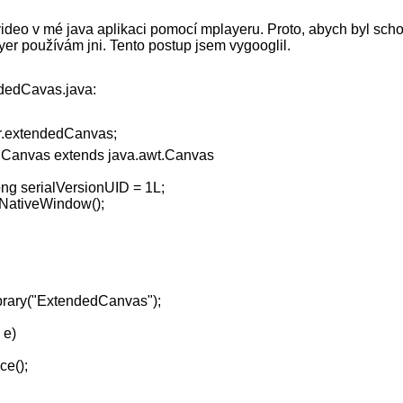
ideo v mé java aplikaci pomocí mplayeru. Proto, abych byl sch
r používám jni. Tento postup jsem vygooglil.
ndedCavas.java:
r.extendedCanvas;
dCanvas extends java.awt.Canvas
long serialVersionUID = 1L;
tNativeWindow();
y("ExtendedCanvas");
e)
e();