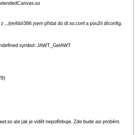
libExtendedCanvas.so
./jre/lib/i386 jsem přidal do dl.so.conf a použil dlconfig.
o: undefined symbol: JAWT_GetAWT
29)
awt.so ale jak je vidět nepotřebuje. Zde bude asi probém.