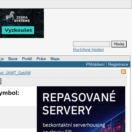
Rozšířené hledání
 je
Bazar
Portál
Práce
Mapa
Přihlášení
|
Registrace
ymbol: JAWT_GetAW
symbol: