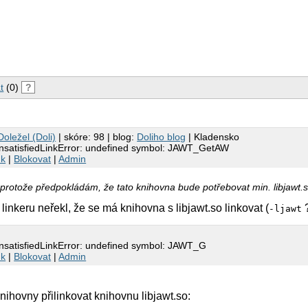
t
(0)
?
oležel (Doli)
| skóre: 98 | blog:
Doliho blog
| Kladensko
.UnsatisfiedLinkError: undefined symbol: JAWT_GetAW
nk
|
Blokovat
|
Admin
 protože předpokládám, že tato knihovna bude potřebovat min. libjawt.so
e linkeru neřekl, že se má knihovna s libjawt.so linkovat (
?
-ljawt
.UnsatisfiedLinkError: undefined symbol: JAWT_G
nk
|
Blokovat
|
Admin
knihovny přilinkovat knihovnu libjawt.so: