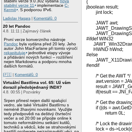
stabilní verze 9.0.302 vydána
nová
{
stabilní verze 11
implementace
C-
jboolean result;
Kermit
. S podporou IPv6.
jint lock;
Ladislav Hagara
|
Komentářů: 0
JAWT awt;
20 let Pandoc
JAWT_DrawingSurf
4.8. 11:11 | Zajímavý článek
JAWT_DrawingSurfa
#ifdef WIN32
První verze konverzního nástroje
JAWT_Win32Drawing
Pandoc
byla vydána před 20 lety. Jeho
autor John MacFarlane při tomto výročí
HWND hWnd;
rekapituluje
jednotlivé etapy vývoje
#else
a přidávání nových funkcí – rozšíření
JAWT_X11DrawingSu
nejen Markdownu a podporu mnoha
#endif
dalších formátů.
|🇵🇸
|
Komentářů: 0
/* Get the AWT */
awt.version = JA
Virtuální Bastlírna vol. 65: Už vám
result = JAWT_Get
dorazil předobjednaný INDX?
if(result == JNI_FA
4.8. 00:55 | Pozvánky
Srpen přinesl nejen další spalující
/* Get the drawing 
vedro, ale také Virtuální Bastlírnu s
if ((ds = awt.GetDr
neméně žhavými novinkami. Využijte
return 0L;
tedy předpovědi na deštivý čtvrteční
večer a od 20:00 se připojte online k
tomuto neformálnímu setkání kutilů,
/* Lock the drawing
techniků a vědců, kde se strahovskými
lock = ds->Lock(d
bastlíři proberete nejzajímavější věci, na