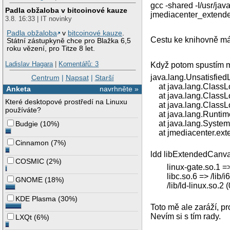
gcc -shared -I/usr/jav
Padla obžaloba v bitcoinové kauze
jmediacenter_exten
3.8. 16:33 | IT novinky
Padla obžaloba
v
bitcoinové kauze
.
Cestu ke knihovně mám 
Státní zástupkyně chce pro Blažka 6,5
roku vězení, pro Titze 8 let.
Ladislav Hagara
|
Komentářů: 3
Když potom spustím mo
java.lang.Unsatisfie
Centrum
|
Napsat
|
Starší
at java.lang.ClassLo
Anketa
navrhněte »
at java.lang.ClassLo
Které desktopové prostředí na Linuxu
at java.lang.ClassLo
používáte?
at java.lang.Runtime
at java.lang.System.
Budgie
(
10%
)
at jmediacenter.ext
Cinnamon
(
7%
)
ldd libExtendedCanvas
COSMIC
(
2%
)
linux-gate.so.1 => 
libc.so.6 => /lib/i6
GNOME
(
18%
)
/lib/ld-linux.so.2 
KDE Plasma
(
30%
)
Toto mě ale zaráží, p
Nevím si s tím rady.
LXQt
(
6%
)