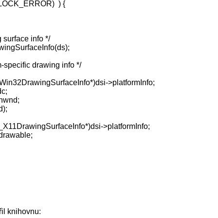
LOCK_ERROR) ) {
urface info */
ngSurfaceInfo(ds);
pecific drawing info */
32DrawingSurfaceInfo*)dsi->platformInfo;
c;
hwnd;
);
DrawingSurfaceInfo*)dsi->platformInfo;
drawable;
řil knihovnu: