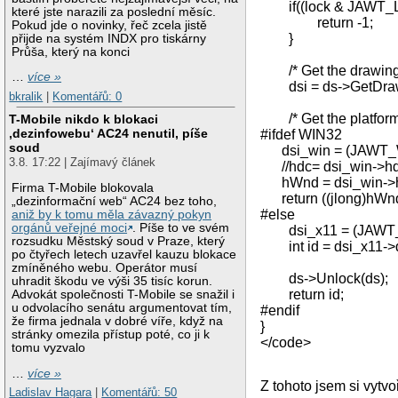
if((lock & JAWT_
které jste narazili za poslední měsíc.
return -1;
Pokud jde o novinky, řeč zcela jistě
}
přijde na systém INDX pro tiskárny
Průša, který na konci
/* Get the drawing s
…
více »
dsi = ds->GetDrawi
bkralik
|
Komentářů: 0
/* Get the platform-s
T-Mobile nikdo k blokaci
‚dezinfowebu‘ AC24 nenutil, píše
#ifdef WIN32
soud
dsi_win = (JAWT_Win
3.8. 17:22 | Zajímavý článek
//hdc= dsi_win->hd
hWnd = dsi_win->
Firma T-Mobile blokovala
return ((jlong)hWnd
„dezinformační web“ AC24 bez toho,
#else
aniž by k tomu měla závazný pokyn
orgánů veřejné moci
. Píše to ve svém
dsi_x11 = (JAWT_X11
rozsudku Městský soud v Praze, který
int id = dsi_x11->
po čtyřech letech uzavřel kauzu blokace
zmíněného webu. Operátor musí
ds->Unlock(ds);
uhradit škodu ve výši 35 tisíc korun.
return id;
Advokát společnosti T-Mobile se snažil i
u odvolacího senátu argumentovat tím,
#endif
že firma jednala v dobré víře, když na
}
stránky omezila přístup poté, co ji k
</code>
tomu vyzvalo
…
více »
Z tohoto jsem si vytvo
Ladislav Hagara
|
Komentářů: 50