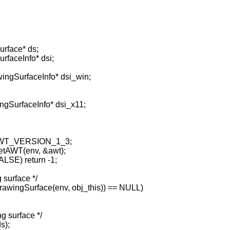
ace* ds;
ceInfo* dsi;
SurfaceInfo* dsi_win;
rfaceInfo* dsi_x11;
WT_VERSION_1_3;
AWT(env, &awt);
LSE) return -1;
surface */
awingSurface(env, obj_this)) == NULL)
 surface */
s);