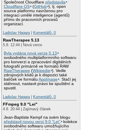
Společnost Cloudflare
představila
Cloudflare OS
(
GitHub
), tj. open
source platformu navrženou pro
integraci umělé inteligence (agentů)
přímo do pracovních procesů
organizací.
Ladislav Hagara
|
Komentářů: 0
RawTherapee 5.13
5.8. 12:44 | Nová verze
Byla vydána nová verze 5.13
svobodného multiplatformního softwaru
pro konverzi a zpracování digitálních
fotografií primárně ve formátů RAW
RawTherapee
(
Wikipedie
). Vedle
zdrojových kódů je k dispozici také
balíček ve formátu
AppImage
. Stačí jej
stáhnout, nastavit právo ke spuštění a
spustit.
Ladislav Hagara
|
Komentářů: 0
FFmpeg 9.0 "Lei"
4.8. 20:44 | Zajímavý článek
Jean-Baptiste Kempf na svém blogu
představil novou verzi 9.0 "Lei"
kolekce
svobodného softwaru umožňujícího