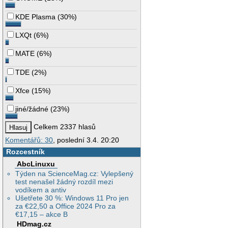
KDE Plasma
(
30%
)
LXQt
(
6%
)
MATE
(
6%
)
TDE
(
2%
)
Xfce
(
15%
)
jiné/žádné
(
23%
)
Celkem 2337 hlasů
Komentářů: 30
, poslední 3.4. 20:20
Rozcestník
AbcLinuxu
Týden na ScienceMag.cz: Vylepšený
test nenašel žádný rozdíl mezi
vodíkem a antiv
Ušetřete 30 %: Windows 11 Pro jen
za €22,50 a Office 2024 Pro za
€17,15 – akce B
HDmag.cz