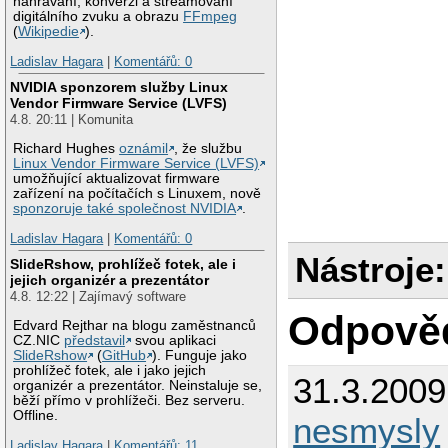
nahrávání, konverzi a streamovaní
digitálního zvuku a obrazu
FFmpeg
(
Wikipedie
).
Ladislav Hagara
|
Komentářů: 0
NVIDIA sponzorem služby Linux
Vendor Firmware Service (LVFS)
4.8. 20:11 | Komunita
Richard Hughes
oznámil
, že službu
Linux Vendor Firmware Service (LVFS)
umožňující aktualizovat firmware
zařízení na počítačích s Linuxem, nově
sponzoruje také společnost NVIDIA
.
Ladislav Hagara
|
Komentářů: 0
Nástroje:
SlideRshow, prohlížeč fotek, ale i
jejich organizér a prezentátor
4.8. 12:22 | Zajímavý software
Odpově
Edvard Rejthar na blogu zaměstnanců
CZ.NIC
představil
svou aplikaci
SlideRshow
(
GitHub
). Funguje jako
prohlížeč fotek, ale i jako jejich
31.3.200
organizér a prezentátor. Neinstaluje se,
běží přímo v prohlížeči. Bez serveru.
Offline.
nesmysly
Ladislav Hagara
|
Komentářů: 11