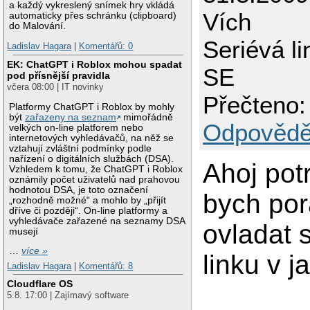
a každý vykreslený snímek hry vkládá
Vích
automaticky přes schránku (clipboard)
do Malování.
Seriévá li
Ladislav Hagara
|
Komentářů: 0
EK: ChatGPT i Roblox mohou spadat
SE
pod přísnější pravidla
včera 08:00 | IT novinky
Přečteno:
Platformy ChatGPT i Roblox by mohly
být
zařazeny na seznam
mimořádně
Odpovědě
velkých on-line platforem nebo
internetových vyhledávačů, na něž se
vztahují zvláštní podmínky podle
nařízení o digitálních službách (DSA).
Ahoj pot
Vzhledem k tomu, že ChatGPT i Roblox
oznámily počet uživatelů nad prahovou
hodnotou DSA, je toto označení
bych por
„rozhodně možné“ a mohlo by „přijít
dříve či později“. On-line platformy a
vyhledávače zařazené na seznamy DSA
ovladat 
musejí
…
více »
linku v 
Ladislav Hagara
|
Komentářů: 8
Cloudflare OS
5.8. 17:00 | Zajímavý software