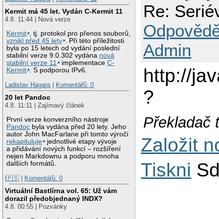
Re: Serié
Kermit má 45 let. Vydán C-Kermit 11
4.8. 11:44 | Nová verze
Odpovědě
Kermit
, tj. protokol pro přenos souborů,
vznikl před 45 lety
. Při této příležitosti
Admin
byla po 15 letech od vydání poslední
stabilní verze 9.0.302 vydána
nová
stabilní verze 11
implementace
C-
http://j
Kermit
. S podporou IPv6.
Ladislav Hagara
|
Komentářů: 0
?
20 let Pandoc
4.8. 11:11 | Zajímavý článek
Překladač 
První verze konverzního nástroje
Pandoc
byla vydána před 20 lety. Jeho
autor John MacFarlane při tomto výročí
Založit 
rekapituluje
jednotlivé etapy vývoje
a přidávání nových funkcí – rozšíření
nejen Markdownu a podporu mnoha
Tiskni
Sd
dalších formátů.
|🇵🇸
|
Komentářů: 0
Virtuální Bastlírna vol. 65: Už vám
dorazil předobjednaný INDX?
4.8. 00:55 | Pozvánky