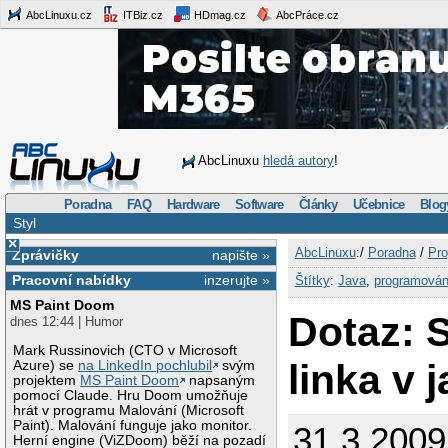
AbcLinuxu.cz
ITBiz.cz
HDmag.cz
AbcPráce.cz
AbcLinuxu
hledá autory
!
Poradna
FAQ
Hardware
Software
Články
Učebnice
Blog
Styl
×
AbcLinuxu
:/
Poradna
/
Pro
Zprávičky
napište »
Pracovní nabídky
inzerujte »
Štítky
:
Java
,
programován
MS Paint Doom
Dotaz: 
dnes 12:44 | Humor
Mark Russinovich (CTO v Microsoft
linka v 
Azure) se
na LinkedIn pochlubil
svým
projektem
MS Paint Doom
napsaným
pomocí Claude. Hru Doom umožňuje
hrát v programu Malování (Microsoft
Paint). Malování funguje jako monitor.
31.3.2009
Herní engine (ViZDoom) běží na pozadí