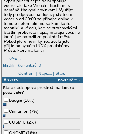
Srpen přinesl nejen další spalující
vedro, ale také Virtuální Bastlírnu s
neméně žhavými novinkami. Využijte
tedy předpovědi na deštivý čtvrteční
večer a od 20:00 se připojte online k
tomuto neformálnímu setkání kutilů,
techniků a vědců, kde se strahovskými
bastlíři proberete nejzajímavější věci, na
které jste narazili za poslední měsíc.
Pokud jde o novinky, řeč zcela jistě
přijde na systém INDX pro tiskárny
Průša, který na konci
…
více »
bkralik
|
Komentářů: 0
Centrum
|
Napsat
|
Starší
Anketa
navrhněte »
Které desktopové prostředí na Linuxu
používáte?
Budgie
(
10%
)
Cinnamon
(
7%
)
COSMIC
(
2%
)
GNOME
(
18%
)