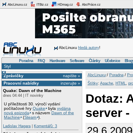
AbcLinuxu.cz
ITBiz.cz
HDmag.cz
AbcPráce.cz
AbcLinuxu
hledá autory
!
Poradna
FAQ
Hardware
Software
Články
Učebnice
Blog
Styl
×
AbcLinuxu
:/
Poradna
/
Pro
Zprávičky
napište »
Pracovní nabídky
inzerujte »
Štítky
:
Apache
,
HTML
,
pr
Quake: Dawn of the Machine
Dotaz: 
dnes 04:44 | IT novinky
U příležitosti 30. výročí vydání
server -
počítačové hry
Quake
byla
vydána
nová epizoda
s názvem
Dawn of the
Machine
(
Steam
).
Ladislav Hagara
|
Komentářů: 3
29.6.2009