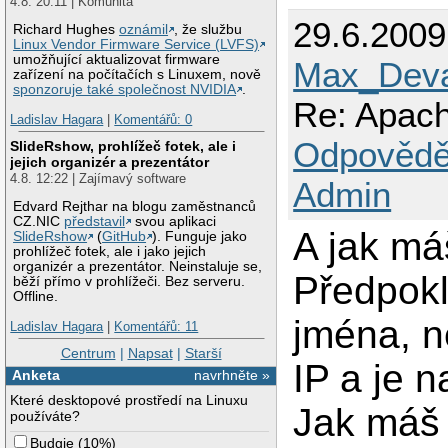
4.8. 20:11 | Komunita
29.6.200
Richard Hughes
oznámil
, že službu
Linux Vendor Firmware Service (LVFS)
umožňující aktualizovat firmware
Max_Deva
zařízení na počítačích s Linuxem, nově
sponzoruje také společnost NVIDIA
.
Re: Apach
Ladislav Hagara
|
Komentářů: 0
Odpovědě
SlideRshow, prohlížeč fotek, ale i
jejich organizér a prezentátor
4.8. 12:22 | Zajímavý software
Admin
Edvard Rejthar na blogu zaměstnanců
CZ.NIC
představil
svou aplikaci
A jak má
SlideRshow
(
GitHub
). Funguje jako
prohlížeč fotek, ale i jako jejich
organizér a prezentátor. Neinstaluje se,
Předpokl
běží přímo v prohlížeči. Bez serveru.
Offline.
jména, n
Ladislav Hagara
|
Komentářů: 11
Centrum
|
Napsat
|
Starší
IP a je 
Anketa
navrhněte »
Které desktopové prostředí na Linuxu
Jak máš 
používáte?
Budgie
(
10%
)