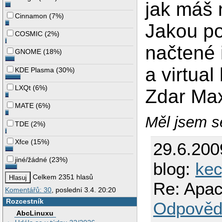
jak máš 
Cinnamon
(
7%
)
Jakou po
COSMIC
(
2%
)
načtené 
GNOME
(
18%
)
a virtual
KDE Plasma
(
30%
)
LXQt
(
6%
)
Zdar Ma
MATE
(
6%
)
Měl jsem se
TDE
(
2%
)
Xfce
(
15%
)
29.6.200
jiné/žádné
(
23%
)
blog:
ke
Celkem 2351 hlasů
Re: Apac
Komentářů: 30
, poslední 3.4. 20:20
Rozcestník
Odpověd
AbcLinuxu