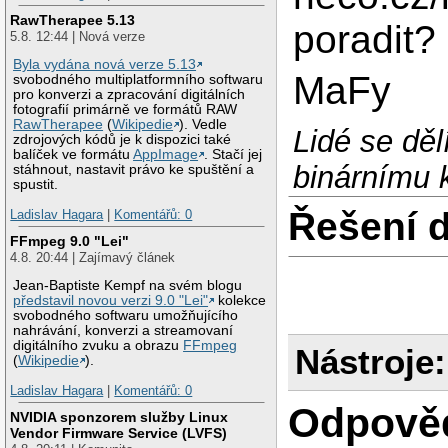
RawTherapee 5.13
poradit?
5.8. 12:44 | Nová verze
Byla vydána nová verze 5.13
MaFy
svobodného multiplatformního softwaru
pro konverzi a zpracování digitálních
fotografií primárně ve formátů RAW
RawTherapee
(
Wikipedie
). Vedle
Lidé se děl
zdrojových kódů je k dispozici také
balíček ve formátu
AppImage
. Stačí jej
binárnímu k
stáhnout, nastavit právo ke spuštění a
spustit.
Řešení 
Ladislav Hagara
|
Komentářů: 0
FFmpeg 9.0 "Lei"
4.8. 20:44 | Zajímavý článek
Jean-Baptiste Kempf na svém blogu
představil novou verzi 9.0 "Lei"
kolekce
svobodného softwaru umožňujícího
nahrávání, konverzi a streamovaní
digitálního zvuku a obrazu
FFmpeg
Nástroje:
(
Wikipedie
).
Ladislav Hagara
|
Komentářů: 0
Odpově
NVIDIA sponzorem služby Linux
Vendor Firmware Service (LVFS)