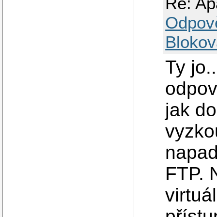
Re: Ap
Odpov
Blokov
Ty jo.
odpov
jak d
vyzko
napad
FTP. N
virtuá
přístu