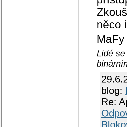
Zkouš
něco i
MaFy
Lidé se
binární
29.6.
blog:
Re: A
Odpo
Bloko