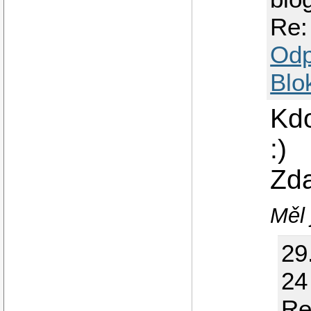
Re:
Odp
Blo
Kdo
:)
Zd
Měl 
29
24
Re