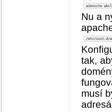
Nu a n
apache
Konfig
tak, a
domény
fungov
musí b
adresář