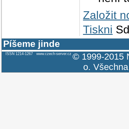
Založit 
Tiskni
Sd
Píšeme jinde
ISSN 1214-1267
www.czech-server.cz
© 1999-2015
o.
Všechna 