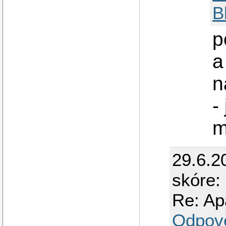
B
p
a
n
-
m
29.6.2
skóre:
Re: Ap
Odpov