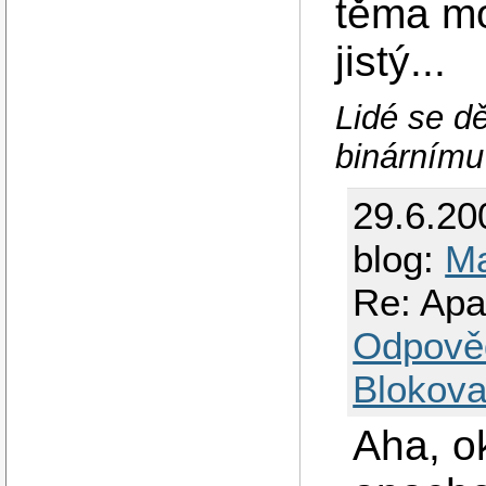
těma mo
jistý...
Lidé se dě
binárnímu 
29.6.20
blog:
M
Re: Apa
Odpově
Blokova
Aha, ok