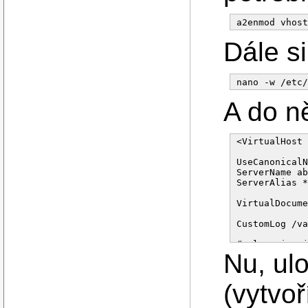
Dále s
A do n
<VirtualHost 
UseCanonicalN
ServerName ab
ServerAlias *
VirtualDocume
CustomLog /va
# vlozeni nej
Nu, ul
#Include /etc
RewriteLog   
(vytvoř
RewriteLogLev