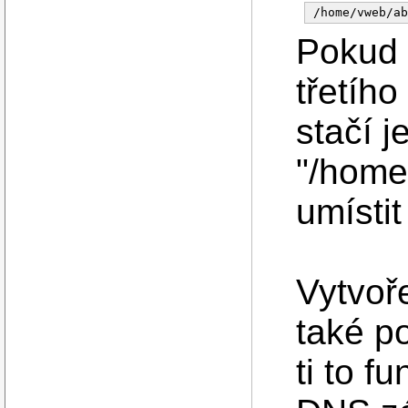
Pokud 
třetího
stačí j
"/home
umístit
Vytvoř
také 
ti to f