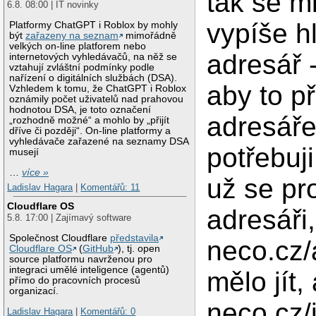
tak se m
6.8. 08:00 | IT novinky
vypíše h
Platformy ChatGPT i Roblox by mohly
být
zařazeny na seznam
mimořádně
velkých on-line platforem nebo
adresář -
internetových vyhledávačů, na něž se
vztahují zvláštní podmínky podle
nařízení o digitálních službách (DSA).
aby to p
Vzhledem k tomu, že ChatGPT i Roblox
oznámily počet uživatelů nad prahovou
hodnotou DSA, je toto označení
adresáře
„rozhodně možné“ a mohlo by „přijít
dříve či později“. On-line platformy a
vyhledávače zařazené na seznamy DSA
potřebuj
musejí
…
více »
už se pr
Ladislav Hagara
|
Komentářů: 11
Cloudflare OS
adresáři,
5.8. 17:00 | Zajímavý software
Společnost Cloudflare
představila
neco.cz/
Cloudflare OS
(
GitHub
), tj. open
source platformu navrženou pro
integraci umělé inteligence (agentů)
mělo jít,
přímo do pracovních procesů
organizací.
neco.cz/
Ladislav Hagara
|
Komentářů: 0