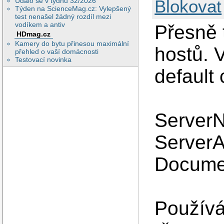
Blokovat
Událo se v týdnu 32/2026
Týden na ScienceMag.cz: Vylepšený
test nenašel žádný rozdíl mezi
vodíkem a antiv
Přesně t
HDmag.cz
Kamery do bytu přinesou maximální
hostů. V
přehled o vaší domácnosti
Testovací novinka
default 
Server
ServerA
Docume
Použív