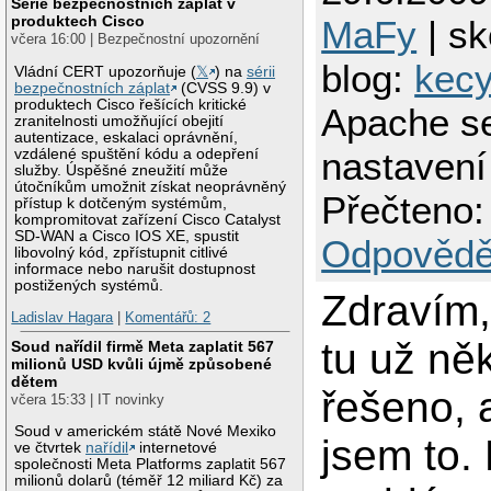
Série bezpečnostních záplat v
produktech Cisco
MaFy
| sk
včera 16:00 | Bezpečnostní upozornění
blog:
kec
Vládní CERT upozorňuje (
𝕏
) na
sérii
bezpečnostních záplat
(CVSS 9.9) v
produktech Cisco řešících kritické
Apache se
zranitelnosti umožňující obejití
autentizace, eskalaci oprávnění,
nastavení
vzdálené spuštění kódu a odepření
služby. Úspěšné zneužití může
útočníkům umožnit získat neoprávněný
Přečteno:
přístup k dotčeným systémům,
kompromitovat zařízení Cisco Catalyst
SD-WAN a Cisco IOS XE, spustit
Odpovědě
libovolný kód, zpřístupnit citlivé
informace nebo narušit dostupnost
postižených systémů.
Zdravím,
Ladislav Hagara
|
Komentářů: 2
tu už ně
Soud nařídil firmě Meta zaplatit 567
milionů USD kvůli újmě způsobené
dětem
řešeno, 
včera 15:33 | IT novinky
Soud v americkém státě Nové Mexiko
jsem to
ve čtvrtek
nařídil
internetové
společnosti Meta Platforms zaplatit 567
milionů dolarů (téměř 12 miliard Kč) za