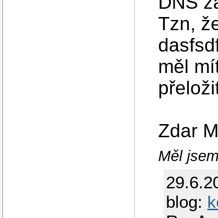
DNS zá
Tzn, že
dasfsdf
měl mí
přeloži
Zdar 
Měl jsem 
29.6.2
blog:
k