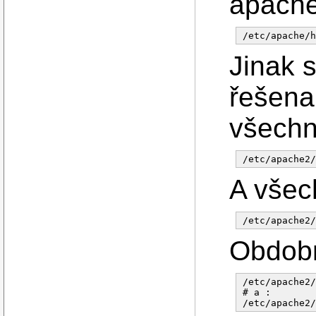
apache
Jinak 
řešena
všechn
A všec
Obdobn
/etc/apache2/
# a :
