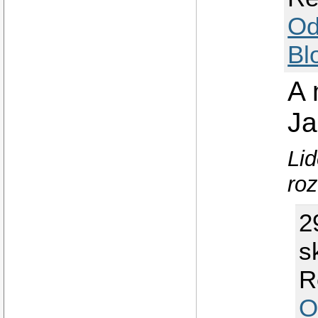
Od
Bl
A 
Ja
Lid
roz
2
s
R
O