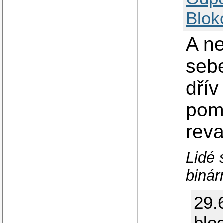
Blok
A n
sebe
dřív
pom
rev
Lidé 
binár
29.
blo