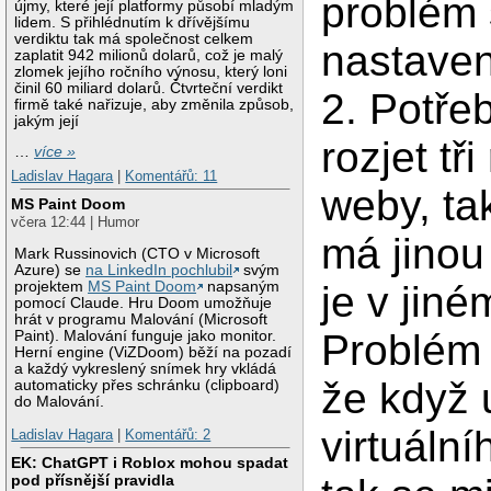
problém 
újmy, které její platformy působí mladým
lidem. S přihlédnutím k dřívějšímu
verdiktu tak má společnost celkem
nastave
zaplatit 942 milionů dolarů, což je malý
zlomek jejího ročního výnosu, který loni
činil 60 miliard dolarů. Čtvrteční verdikt
2. Potře
firmě také nařizuje, aby změnila způsob,
jakým její
rozjet tř
…
více »
Ladislav Hagara
|
Komentářů: 11
weby, ta
MS Paint Doom
včera 12:44 | Humor
má jino
Mark Russinovich (CTO v Microsoft
Azure) se
na LinkedIn pochlubil
svým
projektem
MS Paint Doom
napsaným
je v jiné
pomocí Claude. Hru Doom umožňuje
hrát v programu Malování (Microsoft
Problém 
Paint). Malování funguje jako monitor.
Herní engine (ViZDoom) běží na pozadí
a každý vykreslený snímek hry vkládá
že když
automaticky přes schránku (clipboard)
do Malování.
virtuální
Ladislav Hagara
|
Komentářů: 2
EK: ChatGPT i Roblox mohou spadat
pod přísnější pravidla