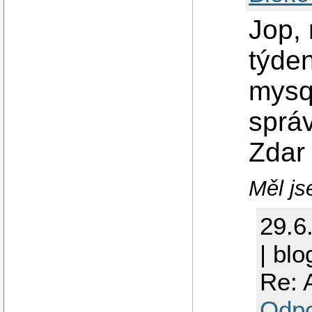
Jop, 
týden
mysq
správ
Zdar
Měl js
29.6
| blo
Re: 
Odp