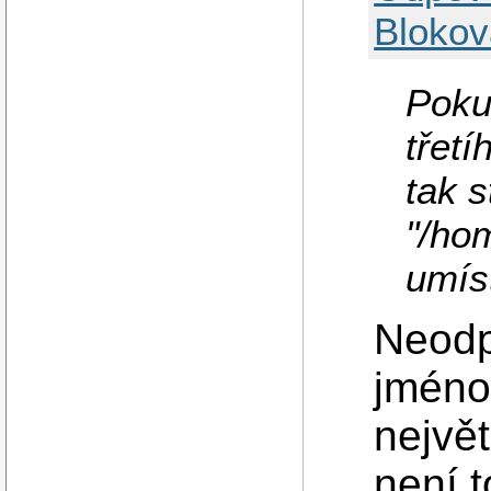
Blokov
Poku
třetí
tak s
"/ho
umíst
Neodp
jmén
nejvě
není 