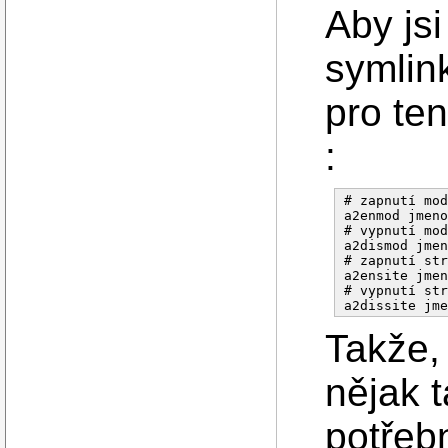
Aby jsi
symlink
pro ten
:
# zapnutí mod
a2enmod jmeno
# vypnutí mod
a2dismod jmen
# zapnutí str
a2ensite jmen
# vypnutí str
Takže,
nějak 
potřeb