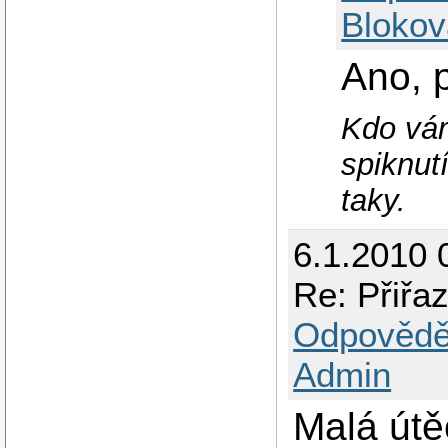
Blokov
Ano, 
Kdo vám
spiknut
taky.
6.1.2010 
Re: Přiřa
Odpovědě
Admin
Malá útě