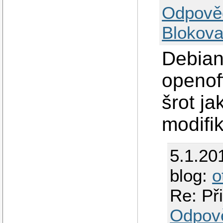
Odpově
Blokova
Debian
openoff
šrot j
modifi
5.1.20
blog:
o
Re: Př
Odpov