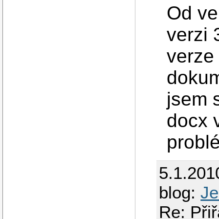
Od ve
verzi 
verze
dokume
jsem s
docx v
probl
5.1.201
blog:
Je
Re: Při