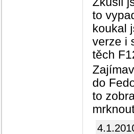
Zkusil j
to vypad
koukal 
verze i
těch F1
Zajímav
do Fedo
to zobr
mrknout
4.1.201