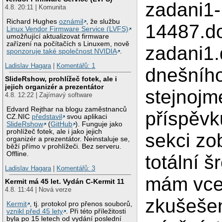
zadani1-
4.8. 20:11 | Komunita
Richard Hughes
oznámil
, že službu
14487.do
Linux Vendor Firmware Service (LVFS)
umožňující aktualizovat firmware
zařízení na počítačích s Linuxem, nově
zadani1.
sponzoruje také společnost NVIDIA
.
Ladislav Hagara
|
Komentářů: 1
dnešníh
SlideRshow, prohlížeč fotek, ale i
jejich organizér a prezentátor
stejnoj
4.8. 12:22 | Zajímavý software
Edvard Rejthar na blogu zaměstnanců
příspěvk
CZ.NIC
představil
svou aplikaci
SlideRshow
(
GitHub
). Funguje jako
prohlížeč fotek, ale i jako jejich
sekci zo
organizér a prezentátor. Neinstaluje se,
běží přímo v prohlížeči. Bez serveru.
Offline.
totální 
Ladislav Hagara
|
Komentářů: 3
mám vce
Kermit má 45 let. Vydán C-Kermit 11
4.8. 11:44 | Nová verze
zkušešen
Kermit
, tj. protokol pro přenos souborů,
vznikl před 45 lety
. Při této příležitosti
byla po 15 letech od vydání poslední