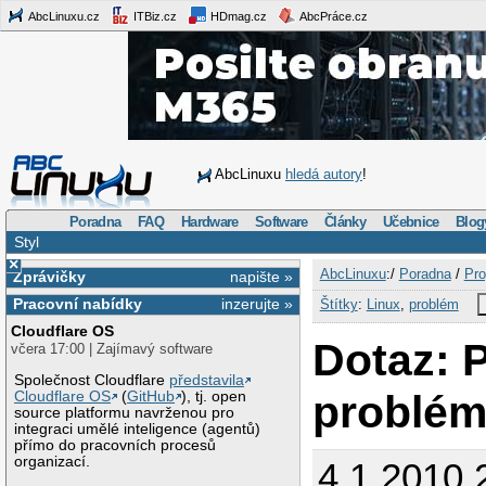
AbcLinuxu.cz
ITBiz.cz
HDmag.cz
AbcPráce.cz
AbcLinuxu
hledá autory
!
Poradna
FAQ
Hardware
Software
Články
Učebnice
Blog
Styl
×
AbcLinuxu
:/
Poradna
/
Pro
Zprávičky
napište »
Pracovní nabídky
inzerujte »
Štítky
:
Linux
,
problém
Cloudflare OS
Dotaz: P
včera 17:00 | Zajímavý software
Společnost Cloudflare
představila
problém 
Cloudflare OS
(
GitHub
), tj. open
source platformu navrženou pro
integraci umělé inteligence (agentů)
přímo do pracovních procesů
organizací.
4.1.2010 