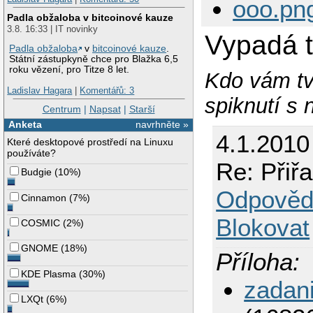
ooo.pn
Padla obžaloba v bitcoinové kauze
3.8. 16:33 | IT novinky
Vypadá 
Padla obžaloba
v
bitcoinové kauze
.
Státní zástupkyně chce pro Blažka 6,5
roku vězení, pro Titze 8 let.
Kdo vám tvr
Ladislav Hagara
|
Komentářů: 3
spiknutí s 
Centrum
|
Napsat
|
Starší
Anketa
navrhněte »
4.1.2010
Které desktopové prostředí na Linuxu
používáte?
Re: Přiř
Budgie
(
10%
)
Odpověd
Cinnamon
(
7%
)
Blokovat
COSMIC
(
2%
)
GNOME
(
18%
)
Příloha:
KDE Plasma
(
30%
)
zadan
LXQt
(
6%
)