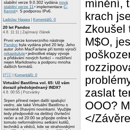
mínění, 
stabilní verze 9.0.302 vydána
nová
stabilní verze 11
implementace
C-
Kermit
. S podporou IPv6.
krach js
Ladislav Hagara
|
Komentářů: 0
Zkoušel 
20 let Pandoc
4.8. 11:11 | Zajímavý článek
M$O, jest
První verze konverzního nástroje
Pandoc
byla vydána před 20 lety. Jeho
autor John MacFarlane při tomto výročí
poškozen
rekapituluje
jednotlivé etapy vývoje
a přidávání nových funkcí – rozšíření
nejen Markdownu a podporu mnoha
rozzipov
dalších formátů.
|🇵🇸
|
Komentářů: 0
problémy
Virtuální Bastlírna vol. 65: Už vám
dorazil předobjednaný INDX?
zaslat t
4.8. 00:55 | Pozvánky
Srpen přinesl nejen další spalující
OOO? Má
vedro, ale také Virtuální Bastlírnu s
neméně žhavými novinkami. Využijte
tedy předpovědi na deštivý čtvrteční
</Závěr
večer a od 20:00 se připojte online k
tomuto neformálnímu setkání kutilů,
techniků a vědců, kde se strahovskými