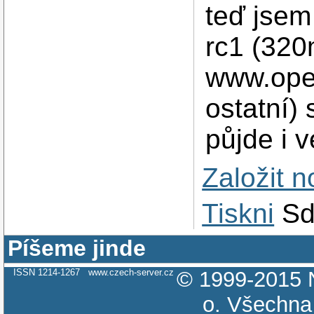
teď jsem
rc1 (320
www.open
ostatní)
půjde i v
Založit 
Tiskni
Sd
Píšeme jinde
ISSN 1214-1267
www.czech-server.cz
© 1999-2015
o.
Všechna 