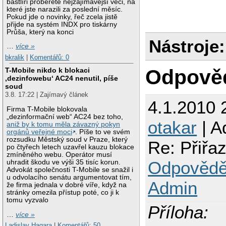
bastlíři proberete nejzajímavější věci, na
které jste narazili za poslední měsíc.
Pokud jde o novinky, řeč zcela jistě
přijde na systém INDX pro tiskárny
Průša, který na konci
Nástroje:
…
více »
bkralik
|
Komentářů: 0
Odpově
T-Mobile nikdo k blokaci
‚dezinfowebu‘ AC24 nenutil, píše
soud
3.8. 17:22 | Zajímavý článek
4.1.2010 
Firma T-Mobile blokovala
„dezinformační web“ AC24 bez toho,
otakar
| A
aniž by k tomu měla závazný pokyn
orgánů veřejné moci
. Píše to ve svém
rozsudku Městský soud v Praze, který
Re: Přiřa
po čtyřech letech uzavřel kauzu blokace
zmíněného webu. Operátor musí
Odpovědě
uhradit škodu ve výši 35 tisíc korun.
Advokát společnosti T-Mobile se snažil i
u odvolacího senátu argumentovat tím,
Admin
že firma jednala v dobré víře, když na
stránky omezila přístup poté, co ji k
tomu vyzvalo
Příloha:
…
více »
Ladislav Hagara
|
Komentářů: 50