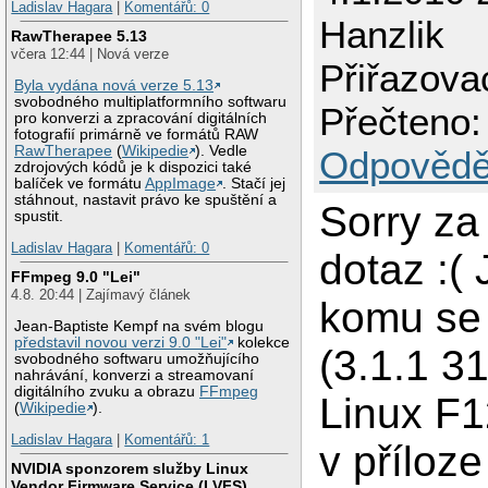
Ladislav Hagara
|
Komentářů: 0
Hanzlik
RawTherapee 5.13
včera 12:44 | Nová verze
Přiřazova
Byla vydána nová verze 5.13
svobodného multiplatformního softwaru
Přečteno:
pro konverzi a zpracování digitálních
fotografií primárně ve formátů RAW
RawTherapee
(
Wikipedie
). Vedle
Odpovědě
zdrojových kódů je k dispozici také
balíček ve formátu
AppImage
. Stačí jej
stáhnout, nastavit právo ke spuštění a
Sorry za
spustit.
Ladislav Hagara
|
Komentářů: 0
dotaz :(
FFmpeg 9.0 "Lei"
4.8. 20:44 | Zajímavý článek
komu se
Jean-Baptiste Kempf na svém blogu
představil novou verzi 9.0 "Lei"
kolekce
(3.1.1 3
svobodného softwaru umožňujícího
nahrávání, konverzi a streamovaní
digitálního zvuku a obrazu
FFmpeg
Linux F1
(
Wikipedie
).
Ladislav Hagara
|
Komentářů: 1
v příloz
NVIDIA sponzorem služby Linux
Vendor Firmware Service (LVFS)