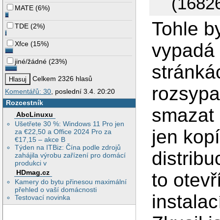
(16826
MATE
(
6%
)
Tohle by
TDE
(
2%
)
vypadá 
Xfce
(
15%
)
jiné/žádné
(
23%
)
stránká
Celkem 2326 hlasů
rozsypa
Komentářů: 30
, poslední 3.4. 20:20
Rozcestník
smazat "
AbcLinuxu
Ušetřete 30 %: Windows 11 Pro jen
jen kop
za €22,50 a Office 2024 Pro za
€17,15 – akce B
Týden na ITBiz: Čína podle zdrojů
distrib
zahájila výrobu zařízení pro domácí
produkci v
HDmag.cz
to otevř
Kamery do bytu přinesou maximální
přehled o vaší domácnosti
instalac
Testovací novinka